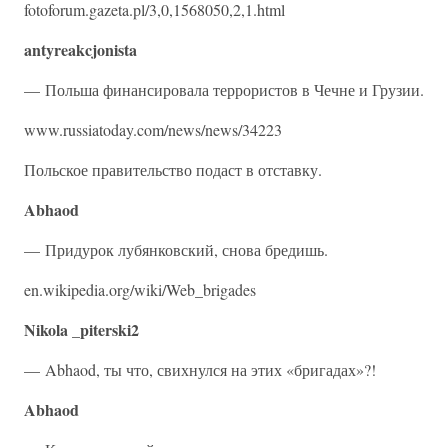
fotoforum.gazeta.pl/3,0,1568050,2,1.html
antyreakcjonista
— Польша финансировала террористов в Чечне и Грузии.
www.russiatoday.com/news/news/34223
Польское правительство подаст в отставку.
Abhaod
— Придурок лубянковский, снова бредишь.
en.wikipedia.org/wiki/Web_brigades
Nikola _piterski2
— Abhaod, ты что, свихнулся на этих «бригадах»?!
Abhaod