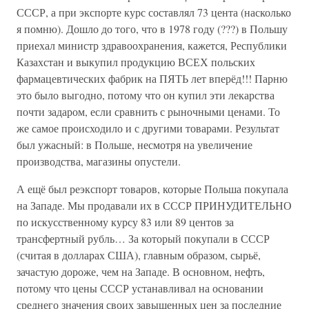
СССР, а при экспорте курс составлял 73 цента (насколько
я помню). Дошло до того, что в 1978 году (???) в Польшу
приехал министр здравоохранения, кажется, Республики
Казахстан и выкупил продукцию ВСЕХ польских
фармацевтических фабрик на ПЯТЬ лет вперёд!!! Парню
это было выгодно, потому что он купил эти лекарства
почти задаром, если сравнить с рыночными ценами. То
же самое происходило и с другими товарами. Результат
был ужасный: в Польше, несмотря на увеличение
производства, магазины опустели.
А ещё был реэкспорт товаров, которые Польша покупала
на Западе. Мы продавали их в СССР ПРИНУДИТЕЛЬНО
по искусственному курсу 83 или 89 центов за
трансфертный рубль… За который покупали в СССР
(считая в долларах США), главным образом, сырьё,
зачастую дороже, чем на Западе. В основном, нефть,
потому что цены СССР устанавливал на основании
среднего значения своих завышенных цен за последние