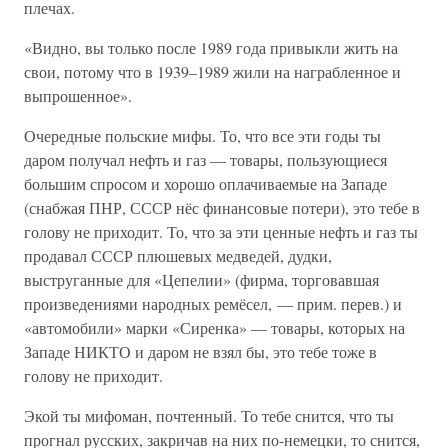
плечах.
«Видно, вы только после 1989 года привыкли жить на
свои, потому что в 1939–1989 жили на награбленное и
выпрошенное».
Очередные польские мифы. То, что все эти годы ты
даром получал нефть и газ — товары, пользующиеся
большим спросом и хорошо оплачиваемые на Западе
(снабжая ПНР, СССР нёс финансовые потери), это тебе в
голову не приходит. То, что за эти ценные нефть и газ ты
продавал СССР плюшевых медведей, дудки,
выструганные для «Цепелии» (фирма, торговавшая
произведениями народных ремёсел, — прим. перев.) и
«автомобили» марки «Сиренка» — товары, которых на
Западе НИКТО и даром не взял бы, это тебе тоже в
голову не приходит.
Экой ты мифоман, почтенный. То тебе снится, что ты
прогнал русских, закричав на них по-немецки, то снится,