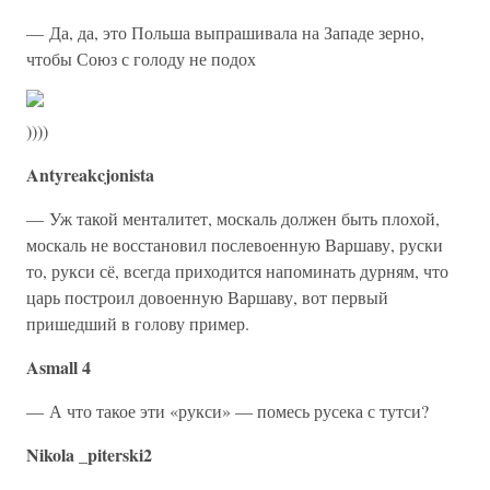
— Да, да, это Польша выпрашивала на Западе зерно,
чтобы Союз с голоду не подох
))))
Antyreakcjonista
— Уж такой менталитет, москаль должен быть плохой,
москаль не восстановил послевоенную Варшаву, руски
то, рукси сё, всегда приходится напоминать дурням, что
царь построил довоенную Варшаву, вот первый
пришедший в голову пример.
Asmall 4
— А что такое эти «рукси» — помесь русека с тутси?
Nikola _piterski2