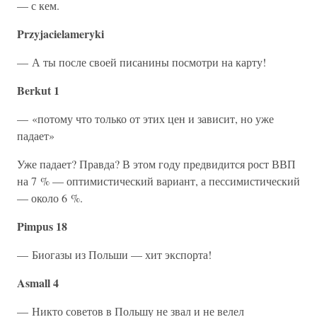
— с кем.
Przyjacielameryki
— А ты после своей писанины посмотри на карту!
Berkut 1
— «потому что только от этих цен и зависит, но уже
падает»
Уже падает? Правда? В этом году предвидится рост ВВП
на 7 % — оптимистический вариант, а пессимистический
— около 6 %.
Pimpus 18
— Биогазы из Польши — хит экспорта!
Asmall 4
— Никто советов в Польшу не звал и не велел