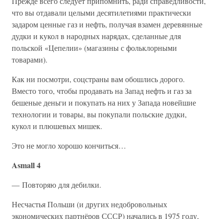
Прежде всего следует припомнить, ради справедливости,
что вы отдавали целыми десятилетиями практически
задаром ценные газ и нефть, получая взамен деревянные
дудки и кукол в народных нарядах, сделанные для
польской «Цепелии» (магазины с фольклорными
товарами).
Как ни посмотри, соцстраны вам обошлись дорого.
Вместо того, чтобы продавать на Запад нефть и газ за
бешеные деньги и покупать на них у Запада новейшие
технологии и товары, вы покупали польские дудки,
кукол и плюшевых мишек.
Это не могло хорошо кончиться…
Asmall 4
— Повторяю для дебилки.
Несчастья Польши (и других недобровольных
экономических партнёров СССР) начались в 1975 году,