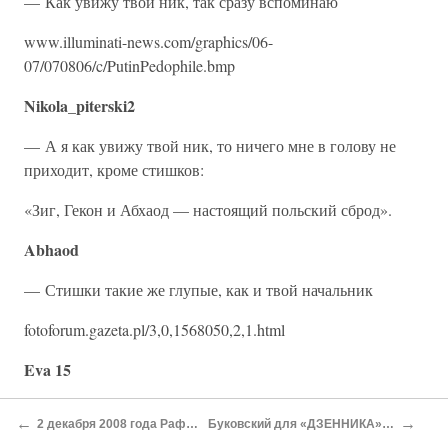
— Как увижу твой ник, так сразу вспоминаю
www.illuminati-news.com/graphics/06-
07/070806/c/PutinPedophile.bmp
Nikola_piterski2
— А я как увижу твой ник, то ничего мне в голову не
приходит, кроме стишков:
«Зиг, Гекон и Абхаод — настоящий польский сброд».
Abhaod
— Стишки такие же глупые, как и твой начальник
fotoforum.gazeta.pl/3,0,1568050,2,1.html
Eva 15
— Если бы у Польши был такой начальник, она бы
←
→
2 декабря 2008 года Рафал Костшиньский Жёсткие переговоры на коленях
Буковский для «ДЗЕННИКА» об Алексии II «Патриарх был просто чиновником Путина»
совершенно иначе выглядела, и с ней бы считались. Их