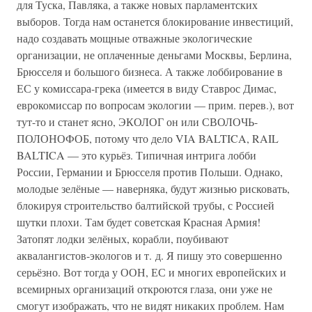
для Туска, Павляка, а также новых парламентских
выборов. Тогда нам останется блокирование инвестиций,
надо создавать мощные отважные экологические
организации, не оплаченные деньгами Москвы, Берлина,
Брюсселя и большого бизнеса. А также лоббирование в
ЕС у комиссара-грека (имеется в виду Ставрос Димас,
еврокомиссар по вопросам экологии — прим. перев.), вот
тут-то и станет ясно, ЭКОЛОГ он или СВОЛОЧЬ-
ПОЛОНОФОБ, потому что дело VIA BALTICA, RAIL
BALTICA — это курьёз. Типичная интрига лобби
России, Германии и Брюсселя против Польши. Однако,
молодые зелёные — наверняка, будут жизнью рисковать,
блокируя строительство балтийской трубы, с Россией
шутки плохи. Там будет советская Красная Армия!
Затопят лодки зелёных, корабли, поубивают
аквалангистов-экологов и т. д. Я пишу это совершенно
серьёзно. Вот тогда у ООН, ЕС и многих европейских и
всемирных организаций откроются глаза, они уже не
смогут изображать, что не видят никаких проблем. Нам