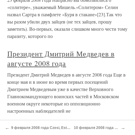
«солитере», уважаемый Мишель.«Солитером» Селин
назвал Сартра в памфлете «Буря в стакане»[23].Так что
вы разом убили двух зайцев (не тех зайцев, прошу
заметить). Во-первых, оказали слишком много чести тому
паразиту, которого по
Президент Дмитрий Медведев в
августе 2008 года
Президент Дмитрий Медведев в августе 2008 года Еще в
конце мая и в июне во время первых посещений
Дмитрием Медведевым уже в качестве Верховного
Главнокомандующего воинских частей в Московском
военном округе некоторые из оппозиционно
настроенных наблюдателей не
29 октября 2008 года Чёрный
←
→
9 февраля 2008 года Czesi, Estończycy i Grecy bez wiz do USA
10 февраля 2008 года В тени двуглавого орла