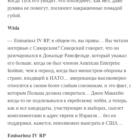
Когда Туск его увидит, что побледнеет, как мел, даже
румяна не помогут, посинеют накрашенные помадой
губой.
Wisla
— Emisariusz IV RP, в общем-то, вы правы… Вы читали
интервью с Сикорским? Сикорский говорит, что он
разочаровался в Дональде Рамсфельде, который уважал
его больше, когда он был членом American Enterprise
Institute, чем в период, когда был министром обороны в
стране, входящей в НАТО… американцы высокомерно
относятся к своим более слабым союзникам, и это факт, с
которым Польша должна смириться… Джон Маккейн
когда-то не подлизывался к еврейскому лобби, а теперь,
как и все кандидаты, участвующие в выборах, сыплет
комплиментами в адрес евреев и Израиля… без их
поддержки, кажется, невозможно выиграть в США…
Emisariusz IV RP