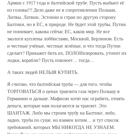
Армии с 1917 года и балтийской трубе. Пусть выбьют её
из головы!!! Дело даже не в сопротивлении Польши,
Литвы, Латвии, Эстонии и стран по другую сторону
Балтики, но в ЕС, в природе. Не будет этой трубы, Путин
не понимает, какова сейчас ЕС, каков мир. Не все
экологи куплены лоббистами, Москвой, Берлином. Есть
и честные учёные, честные зелёные, и что тогда Путин
сделает? Прикажет бить их, ПОЛОНизировать, утопит их
лодки, корабли? Пусть повоюет… тогда…
А таких людей НЕЛЬЗЯ КУПИТЬ.
Я считаю, что балтийская труба — для того, чтобы
ТОРГОВАТЬСЯ о ценах транзита газа через Польшу в
Германию и дальше. Мафиози хотят нас ограбить, отнять
деньги, которые нам полагаются за транзит. Это
ШАНТАЖ. Либо мы строим трубу на Балтике, либо,
ладно, труба по суше, но взамен хотим… и тут список
требований, которых МЫ НИКОГДА НЕ УЗНАЕМ.