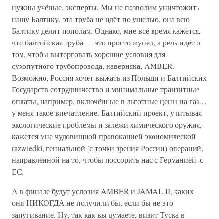
нужны учёные, эксперты. Мы не позволим уничтожить
нашу Балтику, эта труба не идёт по ущелью, она всю
Балтику делит пополам. Однако, мне всё время кажется,
что балтийская труба — это просто жупел, а речь идёт о
том, чтобы выторговать хорошие условия для
сухопутного трубопровода, наверняка, AMBER.
Возможно, Россия хочет выжать из Польши и Балтийских
Государств сотрудничество и минимальные транзитные
оплаты, например, включённые в льготные цены на газ…
у меня такое впечатление. Балтийский проект, учитывая
экологические проблемы и залежи химического оружия,
кажется мне чудовищной провокацией экономической
razwiedki, гениальной (с точки зрения России) операций,
направленной на то, чтобы поссорить нас с Германией, с
ЕС.
А в финале будут условия AMBER и JAMAL II, каких
они НИКОГДА не получили бы, если бы не это
запугивание. Ну, так как вы думаете, визит Туска в