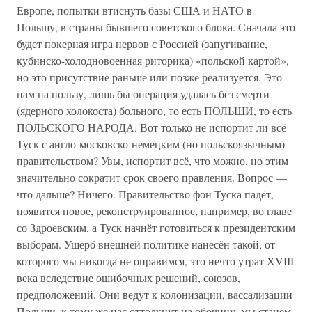
Европе, попытки втиснуть базы США и НАТО в
Польшу, в страны бывшего советского блока. Сначала это
будет покерная игра нервов с Россией (запугивание,
кубинско-холодновоенная риторика) «польской картой»,
но это присутствие раньше или позже реализуется. Это
нам на пользу, лишь бы операция удалась без смерти
(ядерного холокоста) больного, то есть ПОЛЬШИ, то есть
ПОЛЬСКОГО НАРОДА. Вот только не испортит ли всё
Туск с англо-московско-немецким (но польскоязычным)
правительством? Увы, испортит всё, что можно, но этим
значительно сократит срок своего правления. Вопрос —
что дальше? Ничего. Правительство фон Туска падёт,
появится новое, реконструированное, например, во главе
со Здроевским, а Туск начнёт готовиться к президентским
выборам. Ущерб внешней политике нанесён такой, от
которого мы никогда не оправимся, это нечто утрат XVIII
века вследствие ошибочных решений, союзов,
предположений. Они ведут к колонизации, вассализации
Польши, к тому же нас оттолкнут на обочину, мы станем