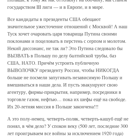
государством III лиги — и в Европе, и в мире.
Все кандидаты в президенты США обещают
значительное ужесточение отношений с Москвой! А наш
Туск хочет очаровать царя товарища Путина своими
поклонами и поцеловать в перстень с серпом и молотом.
Некий диссонанс, не так ли? Это Путина следовало бы
ВЫЗВАТЬ в Польшу по делу балтийской трубы, баз
США, НАТО. Причём устроить публичную
ВЫВОЛОЧКУ президенту России, чтобы НИКОГДА
больше не посмели запугивать независимую Польшу и
вмешиваться в наши дела. И пусть эвакуируют свою
агентуру, фирмы-прикрытия, например, посредники в
торговле газом, нефтью… пока их шефы ещё на свободе.
Их 20-летняя миссия в Польше закончена!!!
А это полу-немец, четверть-поляк, четверть-кашуб ещё не
понял, в чём дело? У спокон веку (500 лет, последние 300
лет проигрываем все войны за исключением 1920 года)