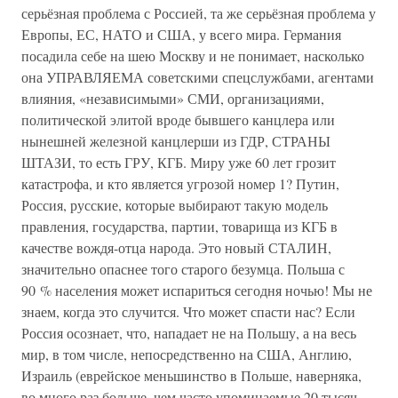
серьёзная проблема с Россией, та же серьёзная проблема у
Европы, ЕС, НАТО и США, у всего мира. Германия
посадила себе на шею Москву и не понимает, насколько
она УПРАВЛЯЕМА советскими спецслужбами, агентами
влияния, «независимыми» СМИ, организациями,
политической элитой вроде бывшего канцлера или
нынешней железной канцлерши из ГДР, СТРАНЫ
ШТАЗИ, то есть ГРУ, КГБ. Миру уже 60 лет грозит
катастрофа, и кто является угрозой номер 1? Путин,
Россия, русские, которые выбирают такую модель
правления, государства, партии, товарища из КГБ в
качестве вождя-отца народа. Это новый СТАЛИН,
значительно опаснее того старого безумца. Польша с
90 % населения может испариться сегодня ночью! Мы не
знаем, когда это случится. Что может спасти нас? Если
Россия осознает, что, нападает не на Польшу, а на весь
мир, в том числе, непосредственно на США, Англию,
Израиль (еврейское меньшинство в Польше, наверняка,
во много раз больше, чем часто упоминаемые 20 тысяч,