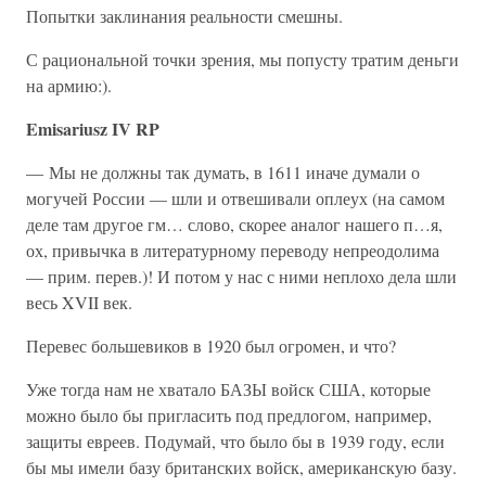
Попытки заклинания реальности смешны.
С рациональной точки зрения, мы попусту тратим деньги
на армию:).
Emisariusz IV RP
— Мы не должны так думать, в 1611 иначе думали о
могучей России — шли и отвешивали оплеух (на самом
деле там другое гм… слово, скорее аналог нашего п…я,
ох, привычка в литературному переводу непреодолима
— прим. перев.)! И потом у нас с ними неплохо дела шли
весь XVII век.
Перевес большевиков в 1920 был огромен, и что?
Уже тогда нам не хватало БАЗЫ войск США, которые
можно было бы пригласить под предлогом, например,
защиты евреев. Подумай, что было бы в 1939 году, если
бы мы имели базу британских войск, американскую базу.