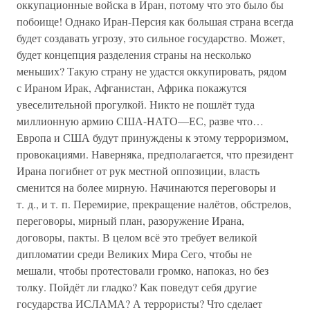
оккупационные войска в Иран, потому что это было бы
побоище! Однако Иран-Персия как большая страна всегда
будет создавать угрозу, это сильное государство. Может,
будет концепция разделения страны на несколько
меньших? Такую страну не удастся оккупировать, рядом
с Ираном Ирак, Афганистан, Африка покажутся
увеселительной прогулкой. Никто не пошлёт туда
миллионную армию США-НАТО—ЕС, разве что…
Европа и США будут принуждены к этому терроризмом,
провокациями. Наверняка, предполагается, что президент
Ирана погибнет от рук местной оппозиции, власть
сменится на более мирную. Начинаются переговоры и
т. д., и т. п. Перемирие, прекращение налётов, обстрелов,
переговоры, мирный план, разоружение Ирана,
договоры, пакты. В целом всё это требует великой
дипломатии среди Великих Мира Сего, чтобы не
мешали, чтобы протестовали громко, напоказ, но без
толку. Пойдёт ли гладко? Как поведут себя другие
государства ИСЛАМА? А террористы? Что сделает