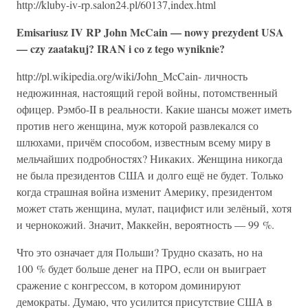
http://kluby-iv-rp.salon24.pl/60137,index.html
Emisariusz IV RP John McCain — nowy prezydent USA
— czy zaatakuj? IRAN i co z tego wyniknie?
http://pl.wikipedia.org/wiki/John_McCain- личность
недюжинная, настоящий герой войны, потомственный
офицер. Рэмбо-II в реальности. Какие шансы может иметь
против него женщина, муж которой развлекался со
шлюхами, причём способом, известным всему миру в
мельчайших подробностях? Никаких. Женщина никогда
не была президентов США и долго ещё не будет. Только
когда страшная война изменит Америку, президентом
может стать женщина, мулат, пацифист или зелёный, хотя
и чернокожий. Значит, Маккейн, вероятность — 99 %.
Что это означает для Польши? Трудно сказать, но на
100 % будет больше денег на ПРО, если он выиграет
сражение с конгрессом, в котором доминируют
демократы. Думаю, что усилится присутствие США в