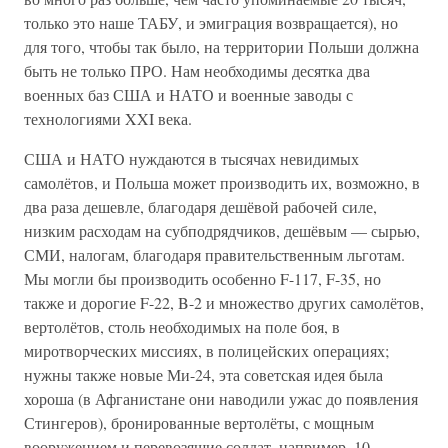
только это наше ТАБУ, и эмиграция возвращается), но
для того, чтобы так было, на территории Польши должна
быть не только ПРО. Нам необходимы десятка два
военных баз США и НАТО и военные заводы с
технологиями XXI века.
США и НАТО нуждаются в тысячах невидимых
самолётов, и Польша может производить их, возможно, в
два раза дешевле, благодаря дешёвой рабочей силе,
низким расходам на субподрядчиков, дешёвым — сырью,
СМИ, налогам, благодаря правительственным льготам.
Мы могли бы производить особенно F-117, F-35, но
также и дорогие F-22, B-2 и множество других самолётов,
вертолётов, столь необходимых на поле боя, в
миротворческих миссиях, в полицейских операциях;
нужны также новые Ми-24, эта советская идея была
хороша (в Афганистане они наводили ужас до появления
Стингеров), бронированные вертолёты, с мощным
вооружением и перевозящие солдат, например, 10.