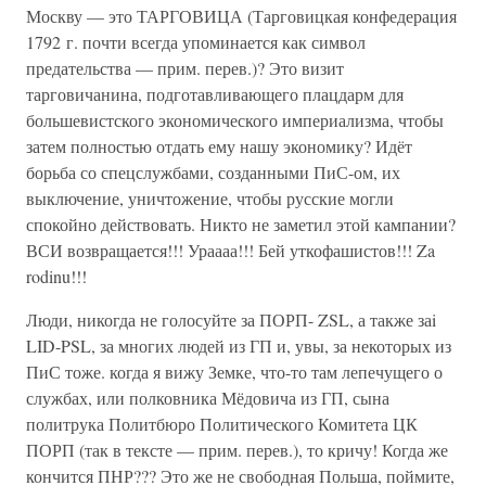
Москву — это ТАРГОВИЦА (Тарговицкая конфедерация
1792 г. почти всегда упоминается как символ
предательства — прим. перев.)? Это визит
тарговичанина, подготавливающего плацдарм для
большевистского экономического империализма, чтобы
затем полностью отдать ему нашу экономику? Идёт
борьба со спецслужбами, созданными ПиС-ом, их
выключение, уничтожение, чтобы русские могли
спокойно действовать. Никто не заметил этой кампании?
ВСИ возвращается!!! Ураааа!!! Бей уткофашистов!!! Za
rodinu!!!
Люди, никогда не голосуйте за ПОРП- ZSL, а также заi
LID-PSL, за многих людей из ГП и, увы, за некоторых из
ПиС тоже. когда я вижу Земке, что-то там лепечущего о
службах, или полковника Мёдовича из ГП, сына
политрука Политбюро Политического Комитета ЦК
ПОРП (так в тексте — прим. перев.), то кричу! Когда же
кончится ПНР??? Это же не свободная Польша, поймите,