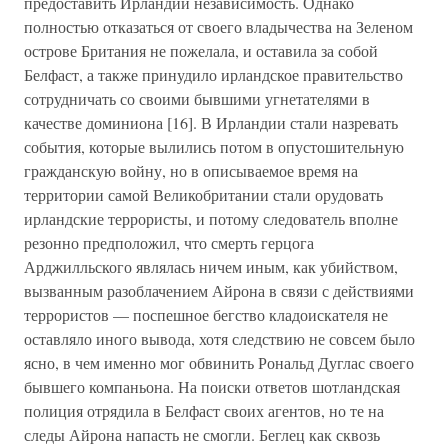
предоставить Ирландии независимость. Однако
полностью отказаться от своего владычества на Зеленом
острове Британия не пожелала, и оставила за собой
Белфаст, а также принудило ирландское правительство
сотрудничать со своими бывшими угнетателями в
качестве доминиона [16]. В Ирландии стали назревать
события, которые вылились потом в опустошительную
гражданскую войну, но в описываемое время на
территории самой Великобритании стали орудовать
ирландские террористы, и потому следователь вполне
резонно предположил, что смерть герцога
Арджилльского являлась ничем иным, как убийством,
вызванным разоблачением Айрона в связи с действиями
террористов — поспешное бегство кладоискателя не
оставляло иного вывода, хотя следствию не совсем было
ясно, в чем именно мог обвинить Рональд Дуглас своего
бывшего компаньона. На поиски ответов шотландская
полиция отрядила в Белфаст своих агентов, но те на
следы Айрона напасть не смогли. Беглец как сквозь