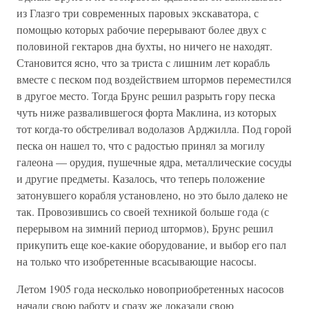
из Глазго три современных паровых экскаватора, с
помощью которых рабочие перерывают более двух с
половиной гектаров дна бухты, но ничего не находят.
Становится ясно, что за триста с лишним лет корабль
вместе с песком под воздействием штормов переместился
в другое место. Тогда Брунс решил разрыть гору песка
чуть ниже развалившегося форта Маклина, из которых
тот когда-то обстреливал водолазов Арджилла. Под горой
песка он нашел то, что с радостью принял за могилу
галеона — орудия, пушечные ядра, металлические сосуды
и другие предметы. Казалось, что теперь положение
затонувшего корабля установлено, но это было далеко не
так. Провозившись со своей техникой больше года (с
перерывом на зимний период штормов), Брунс решил
прикупить еще кое-какие оборудование, и выбор его пал
на только что изобретенные всасывающие насосы.
Летом 1905 года несколько новоприобретенных насосов
начали свою работу и сразу же доказали свою