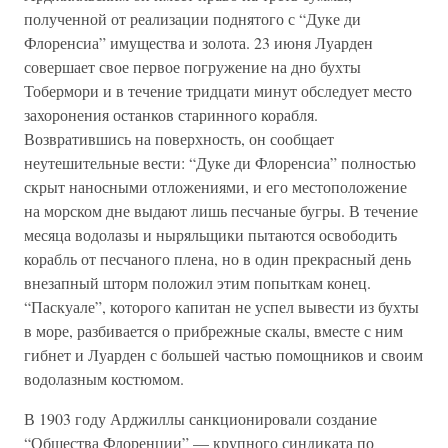
полученной от реализации поднятого с “Дуке ди
Флоренсиа” имущества и золота. 23 июня Луарден
совершает свое первое погружение на дно бухты
Тобермори и в течение тридцати минут обследует место
захоронения останков старинного корабля.
Возвратившись на поверхность, он сообщает
неутешительные вести: “Дуке ди Флоренсиа” полностью
скрыт наносными отложениями, и его местоположение
на морском дне выдают лишь песчаные бугры. В течение
месяца водолазы и ныряльщики пытаются освободить
корабль от песчаного плена, но в один прекрасный день
внезапный шторм положил этим попыткам конец.
“Паскуале”, которого капитан не успел вывести из бухты
в море, разбивается о прибрежные скалы, вместе с ним
гибнет и Луарден с большей частью помощников и своим
водолазным костюмом.
В 1903 году Арджиллы санкционировали создание
“Общества Флоренции” — крупного синдиката по