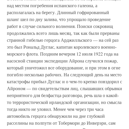
над местом погребения испанского галеона, а
располагалась на берегу. Длинный гофрированный
шланг шел по дну залива, что упрощало проведение
работ в случае сильного волнения. Поиски сокровищ
продолжались всего лишь месяц, так как были прерваны
странной гибелью герцога Арджилльского — на сей раз
это был Рональд Дуглас, капитан королевского военно-
морского флота. Поздним вечером 12 июля 1922 года на
насосной станции экспедиции Айрона случился пожар,
который уничтожил все оборудование, и при этом в огне
погибло несколько рабочих. На следующий день на место
катастрофы прибыл Дуглас и о чем-то крепко повздорил с
Айроном — по свидетельствам лиц, слышавших обрывки
неприятного для белфастца разговора, речь шла о какой-
то террористической ирландской организации, но смысла
тогда никто не уловил. Менее чем через три часа
автомобиль герцога обнаружили на дне глубокой
расселины на полпути от Тобермори до Инверэри, сам