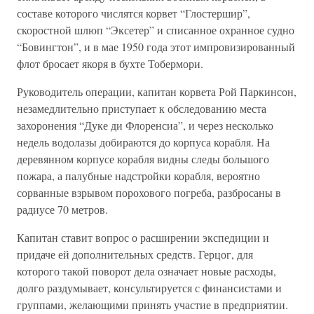
составе которого числятся корвет “Глостершир”,
скоростной шлюп “Эксетер” и списанное охранное судно
“Бовингтон”, и в мае 1950 года этот импровизированный
флот бросает якоря в бухте Тобермори.
Руководитель операции, капитан корвета Рой Паркинсон,
незамедлительно приступает к обследованию места
захоронения “Дуке ди Флоренсиа”, и через несколько
недель водолазы добираются до корпуса корабля. На
деревянном корпусе корабля видны следы большого
пожара, а палубные надстройки корабля, вероятно
сорванные взрывом порохового погреба, разбросаны в
радиусе 70 метров.
Капитан ставит вопрос о расширении экспедиции и
придаче ей дополнительных средств. Герцог, для
которого такой поворот дела означает новые расходы,
долго раздумывает, консультируется с финансистами и
группами, желающими принять участие в предприятии.