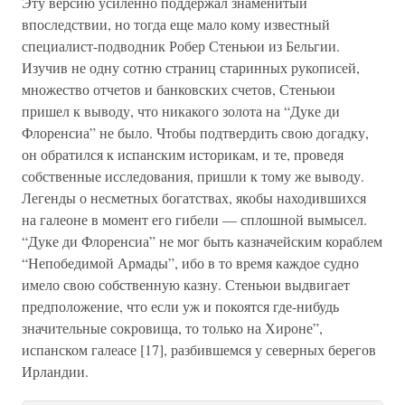
Эту версию усиленно поддержал знаменитый
впоследствии, но тогда еще мало кому известный
специалист-подводник Робер Стеньюи из Бельгии.
Изучив не одну сотню страниц старинных рукописей,
множество отчетов и банковских счетов, Стеньюи
пришел к выводу, что никакого золота на “Дуке ди
Флоренсиа” не было. Чтобы подтвердить свою догадку,
он обратился к испанским историкам, и те, проведя
собственные исследования, пришли к тому же выводу.
Легенды о несметных богатствах, якобы находившихся
на галеоне в момент его гибели — сплошной вымысел.
“Дуке ди Флоренсиа” не мог быть казначейским кораблем
“Непобедимой Армады”, ибо в то время каждое судно
имело свою собственную казну. Стеньюи выдвигает
предположение, что если уж и покоятся где-нибудь
значительные сокровища, то только на Хироне”,
испанском галеасе [17], разбившемся у северных берегов
Ирландии.