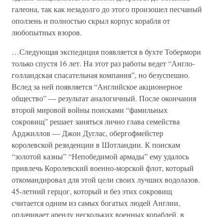
галеона, так как незадолго до этого произошел песчаный
оползень и полностью скрыл корпус корабля от
любопытных взоров.
…Следующая экспедиция появляется в бухте Тобермори
только спустя 16 лет. На этот раз работы ведет “Англо-
голландская спасательная компания”, но безуспешно.
Вслед за ней появляется “Английское акционерное
общество” — результат аналогичный. После окончания
второй мировой войны поисками “фамильных
сокровищ” решает заняться лично глава семейства
Арджиллов — Джон Дуглас, обергофмейстер
королевской резиденции в Шотландии. К поискам
“золотой казны” “Непобедимой армады” ему удалось
привлечь Королевский военно-морской флот, который
откомандировал для этой цели своих лучших водолазов.
45-летний герцог, который и без этих сокровищ
считается одним из самых богатых людей Англии,
оплачивает аренду нескольких военных кораблей, в