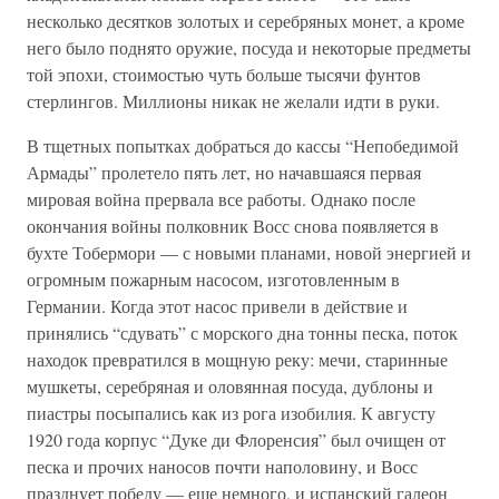
несколько десятков золотых и серебряных монет, а кроме
него было поднято оружие, посуда и некоторые предметы
той эпохи, стоимостью чуть больше тысячи фунтов
стерлингов. Миллионы никак не желали идти в руки.
В тщетных попытках добраться до кассы “Непобедимой
Армады” пролетело пять лет, но начавшаяся первая
мировая война прервала все работы. Однако после
окончания войны полковник Восс снова появляется в
бухте Тобермори — с новыми планами, новой энергией и
огромным пожарным насосом, изготовленным в
Германии. Когда этот насос привели в действие и
принялись “сдувать” с морского дна тонны песка, поток
находок превратился в мощную реку: мечи, старинные
мушкеты, серебряная и оловянная посуда, дублоны и
пиастры посыпались как из рога изобилия. К августу
1920 года корпус “Дуке ди Флоренсия” был очищен от
песка и прочих наносов почти наполовину, и Восс
празднует победу — еще немного, и испанский галеон