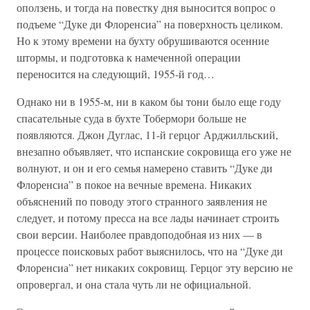
оползень, и тогда на повестку дня выносится вопрос о
подъеме “Дуке ди Флоренсиа” на поверхность целиком.
Но к этому времени на бухту обрушиваются осенние
штормы, и подготовка к намеченной операции
переносится на следующий, 1955-й год…
Однако ни в 1955-м, ни в каком бы тони было еще году
спасательные суда в бухте Тобермори больше не
появляются. Джон Дуглас, 11-й герцог Арджилльский,
внезапно объявляет, что испанские сокровища его уже не
волнуют, и он и его семья намерено ставить “Дуке ди
Флоренсиа” в покое на вечные времена. Никаких
объяснений по поводу этого странного заявления не
следует, и потому пресса на все лады начинает строить
свои версии. Наиболее правдоподобная из них — в
процессе поисковых работ выяснилось, что на “Дуке ди
Флоренсиа” нет никаких сокровищ. Герцог эту версию не
опровергал, и она стала чуть ли не официальной.