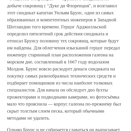
добыче сокровищ с “Дуке ди Флоренция”, и возглавил
этот синдикат капитан Уильям Брунс, один из самых
образованных и компетентных инженеров в Западной
Шотландии того времени. Герцог Арджилльский
определил пятилетний срок действия синдиката и
отписал Брунсу половину тех сокровищ, которые будут
им найдены. Для облегчения изысканий герцог передал
инженеру старинный план расположения галеона на
морском дне, составленный в 1667 году водолазом
Молдом. Брунс вовсю расходует деньги синдиката на
покупку самых разнообразных технических средств и
подбирает помощников из числа наиболее толковых
специалистов. Для начала он обследует дно бухты
прожекторами и подводными камерами, но фотосъёмка
мало что прояснила — корпус галеона по-прежнему был
скрыт толстым слоем песка, который обычными
методами не удалить.
Однако Брунс и не собирается сдаваться он выписывает