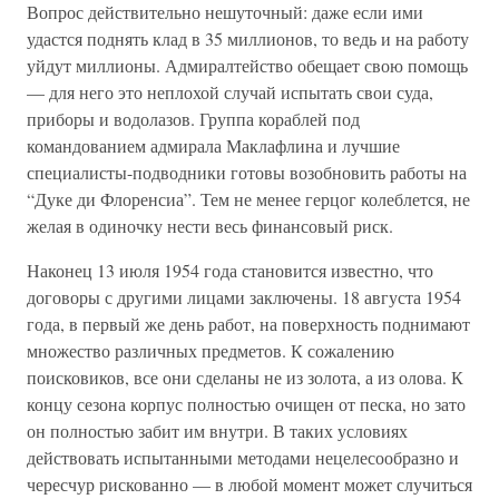
Вопрос действительно нешуточный: даже если ими
удастся поднять клад в 35 миллионов, то ведь и на работу
уйдут миллионы. Адмиралтейство обещает свою помощь
— для него это неплохой случай испытать свои суда,
приборы и водолазов. Группа кораблей под
командованием адмирала Маклафлина и лучшие
специалисты-подводники готовы возобновить работы на
“Дуке ди Флоренсиа”. Тем не менее герцог колеблется, не
желая в одиночку нести весь финансовый риск.
Наконец 13 июля 1954 года становится известно, что
договоры с другими лицами заключены. 18 августа 1954
года, в первый же день работ, на поверхность поднимают
множество различных предметов. К сожалению
поисковиков, все они сделаны не из золота, а из олова. К
концу сезона корпус полностью очищен от песка, но зато
он полностью забит им внутри. В таких условиях
действовать испытанными методами нецелесообразно и
чересчур рискованно — в любой момент может случиться