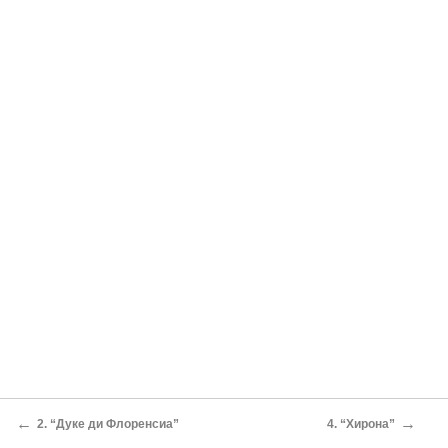
←
→
2. “Дуке ди Флоренсиа”
4. “Хирона”