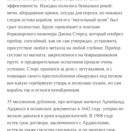
эффективность. Находки полились буквально рекой:
мечи, абордажные крюки, посуда для пороха, но никаких
следов остова корабля, хотя его “могильный холм” был
срыт полностью. Брунс привлекает к поискам
йоркширского инженера Джона Стирса, который изобрел
прибор, способный, как он сам утверждал, установить
присутствие любого металла на любой глубине. Прибор
состоял из магнита, закрепленного на боярышниковом
пруте, и предварительные испытания прошли очень
успешно. Стирс принялся за дело с энтузиазмом, и с
помощью своего приспособления обнаружил под песком
кое-какую серебряную утварь и несколько пушек, но сам
корабль так и остался ненайденным.
35 миллионов дублонов, про которые вычитал Арчибальд
Арджилл в испанских документах в 1642 году, упорно не
желали даваться в руки кладоискателей. В 1908 году
истек срок договора, заключенного с Арджиллами,
истекли также средства синдиката, и он окончил свое