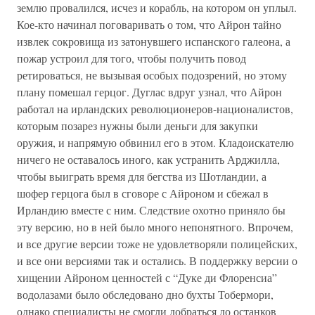
землю провалился, исчез и корабль, на котором он уплыл.
Кое-кто начинал поговаривать о том, что Айрон тайно
извлек сокровища из затонувшего испанского галеона, а
пожар устроил для того, чтобы получить повод
ретироваться, не вызывая особых подозрений, но этому
плану помешал герцог. Дуглас вдруг узнал, что Айрон
работал на ирландских революционеров-националистов,
которым позарез нужны были деньги для закупки
оружия, и напрямую обвинил его в этом. Кладоискателю
ничего не оставалось иного, как устранить Арджилла,
чтобы выиграть время для бегства из Шотландии, а
шофер герцога был в сговоре с Айроном и сбежал в
Ирландию вместе с ним. Следствие охотно приняло бы
эту версию, но в ней было много непонятного. Впрочем,
и все другие версии тоже не удовлетворяли полицейских,
и все они версиями так и остались. В поддержку версии о
хищении Айроном ценностей с “Дуке ди Флоренсиа”
водолазами было обследовано дно бухты Тобермори,
однако специалисты не смогли добраться до останков