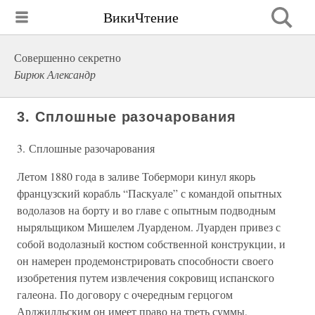
ВикиЧтение
Совершенно секретно
Бирюк Александр
3. Сплошные разочарования
3. Сплошные разочарования
Летом 1880 года в заливе Тобермори кинул якорь
французский корабль “Паскуале” с командой опытных
водолазов на борту и во главе с опытным подводным
ныряльщиком Мишелем Луарденом. Луарден привез с
собой водолазный костюм собственной конструкции, и
он намерен продемонстрировать способности своего
изобретения путем извлечения сокровищ испанского
галеона. По договору с очередным герцогом
Арджилльским он имеет право на треть суммы,