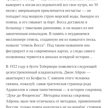
вывернет к ногам исследователей все свое нутро, но 30
июля с американцем приключается несчастье — он
попадает под мощную струю морской воды, бьющую из
помпы, и его смывает за борт. Восса доставили в
больницу с тяжелыми ранениями, и он вышел из нее
законченным инвалидом. В память о неудавшемся
миллионере отмель, созданную им из намытого песка,
назвали “отмель Восса”. Под таким названием она
фигурирует и на современных картах, а следы самого
полковника теряются в анналах всеядной истории…
В 1922 году в бухте Тобермори появляется следующий
целеустремленный кладоискатель, Джон Айрон —
авантюрист из Белфаста. С именем этого человека
связана, пожалуй, самая трагическая страница рода
Арджиллов и самая таинственная — в истории сокровищ
“Дуке ди Флоренсиа”. Методика поиска сокровищ
Айрона, мало чем отличалась от методики, примененной
Воссом, только помпа находилась не на корабле, стоящем