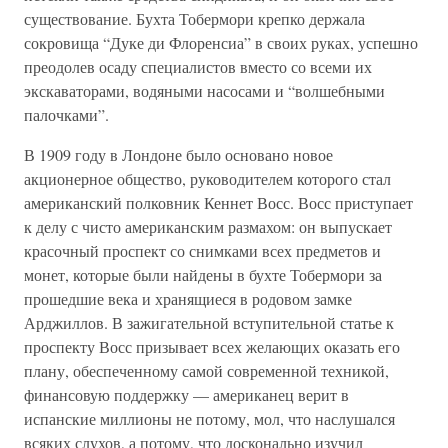
существование. Бухта Тобермори крепко держала
сокровища “Дуке ди Флоренсиа” в своих руках, успешно
преодолев осаду специалистов вместо со всеми их
экскаваторами, водяными насосами и “волшебными
палочками”.
В 1909 году в Лондоне было основано новое
акционерное общество, руководителем которого стал
американский полковник Кеннет Восс. Восс приступает
к делу с чисто американским размахом: он выпускает
красочный проспект со снимками всех предметов и
монет, которые были найдены в бухте Тобермори за
прошедшие века и хранящиеся в родовом замке
Арджиллов. В зажигательной вступительной статье к
проспекту Восс призывает всех желающих оказать его
плану, обеспеченному самой современной техникой,
финансовую поддержку — американец верит в
испанские миллионы не потому, мол, что наслушался
всяких слухов, а потому, что досконально изучил