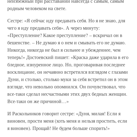
неизбежный при расставании навсегда с самым, самым
родным человеком на свете.
Сестре: «Я сейчас иду предавать себя. Но я не знаю, для
чего я иду предавать себя». А через минуту:
«Преступление? Какое преступление? – вскричал он в
бешенстве. – Не думаю я о нем и смывать его не думаю.
Никогда, никогда не был я сильнее и убежденнее, чем
теперь!» Достоевский пишет: «Краска даже ударила в его
бледное, изнуренное лицо. Но, проговаривая последнее
восклицание, он нечаянно встретился взглядом с глазами
Дуни, и столько, столько муки за себя встретил он в этом
взгляде, что невольно опомнился. Он почувствовал, что
все-таки сделал несчастными этих двух бедных женщин.
Все-таки он же причиной…»
И Раскольников говорит сестре: «Дуня, милая! Если я
виновен, прости меня (хоть меня и нельзя простить, если
я виновен). Прощай! Не будем больше спорить!»