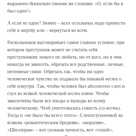
выражено буквально такими же словами: «О, если бы я
был один!»
А если
не
один? Значит – всех остальных надо принести
себе в жертву или – вернуться ко всем.
Раскольников выговаривает самое главное условие, при
котором преступник может не считать себя
преступником: никого не любить, ни от кого, ни в чем,
никогда не зависеть, обрезать все родственные, личные,
интимные связи. Обрезать так, чтобы ни одно
человеческое чувство не подавало бы никакой
вести
о
себе изнутри. Так, чтобы человек был абсолютно слеп и
глух ко всякой человеческой
вести
извне. Чтобы
заколочены были все входы и выходы ко всему
человеческому. Чтоб уничтожалась совесть (
со-весть
).
Тогда и «не было бы всего этого». Слепоглухонемой ко
всяким «романтическим бредням», «моралям»,
«Шиллерам» – вот сильная личность, вот «гений»,