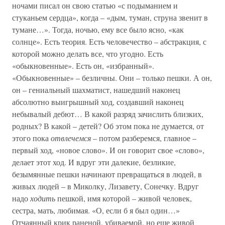
ночами писал он свою статью «с подыманием и
стуканьем сердца», когда – «дым, туман, струна звенит в
тумане…». Тогда, ночью, ему все было ясно, «как
солнце». Есть теория. Есть человечество – абстракция, с
которой можно делать все, что угодно. Есть
«обыкновенные». Есть он, «избранный».
«Обыкновенные» – безличны. Они – только пешки. А он,
он – гениальный шахматист, нашедший наконец
абсолютно выигрышный ход, создавший наконец
небывалый дебют… В какой разряд зачислить близких,
родных? В какой – детей? Об этом пока не думается, от
этого пока
отвлечемся –
потом разберемся, главное –
первый ход, «новое слово». И он говорит свое «слово»,
делает этот ход. И вдруг эти далекие, безликие,
безымянные пешки начинают превращаться в людей, в
живых людей – в Миколку, Лизавету, Сонечку. Вдруг
надо
ходить
пешкой, имя которой – живой человек,
сестра, мать, любимая. «О, если б я был один…»
Отчаянный крик раненой, убиваемой, но еще живой