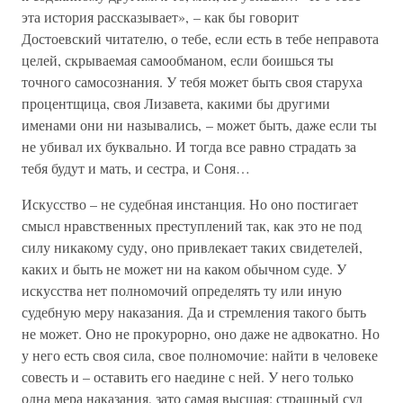
эта история рассказывает», – как бы говорит
Достоевский читателю, о тебе, если есть в тебе неправота
целей, скрываемая самообманом, если боишься ты
точного самосознания. У тебя может быть своя старуха
процентщица, своя Лизавета, какими бы другими
именами они ни назывались, – может быть, даже если ты
не убивал их буквально. И тогда все равно страдать за
тебя будут и мать, и сестра, и Соня…
Искусство – не судебная инстанция. Но оно постигает
смысл нравственных преступлений так, как это не под
силу никакому суду, оно привлекает таких свидетелей,
каких и быть не может ни на каком обычном суде. У
искусства нет полномочий определять ту или иную
судебную меру наказания. Да и стремления такого быть
не может. Оно не прокурорно, оно даже не адвокатно. Но
у него есть своя сила, свое полномочие: найти в человеке
совесть и – оставить его наедине с ней. У него только
одна мера наказания, зато самая высшая: страшный суд