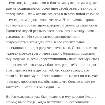
всеми людьми, дальними и близкими, умершими и даже
еще не родившимися, осознание своей ответственности
перед ними. Это – осознание себя в неразрывной связи со
всем единым родом человеческим. Это – самоконтроль,
критерием и ориентиром которого и является такая связь.
Единство людей реально распалось, рознь между ними –
усиливается. Но усиливается одновременно и
потребность в этом единстве, в его спасительном
восстановлении для рода человеческого. Сознает все это
человек прежде всего через связи с близкими, родными
ему людьми. И если «переступивший» начинает мучиться
вопросом: «А что скажут близкие, родные?» – то вопрос
этот перерастает в другой: «А что скажут люди, все
люди?» Не потому ли Раскольников не может видеть мать
и сестру, прогоняет их, объявляет, что больше к ним не
явится? «О, если б я был один…»
Но Раскольников уже был «один», и ему хорошо («хор-р-
рошо») было тогда, когда исступленно, бессонными