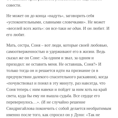
совести.
Не может он до конца «надуть», заговорить себя
«успокоительными, славными словечками». Не может
«веселей всех жить»: он все-таки
не один
. И он любит. И
его любят.
Мать, сестра, Соня – вот люди, которые своей любовью,
самоотверженностью и удерживают его в жизни. Ведь
сказал же он Соне: «За одним и звал, за одним и
приходил: не оставить меня. Не оставишь, Соня?» И
только тогда он и решается идти на признание (и в
предчувствии далекого спасительного раскаяния), когда
«почувствовал и понял в эту минуту, раз навсегда, что
Соня теперь с ним навеки и пойдет за ним хоть на край
света, куда бы ему ни вышла судьба. Все сердце его
перевернулось…». (И не случайно решение
Свидригайлова покончить с собой делается необратимым
именно после того, как спросил он у Дуни: «Так не