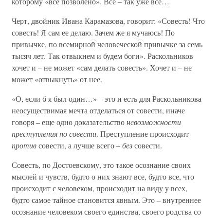
которому «все позволено». Все – так уже все…
Черт, двойник Ивана Карамазова, говорит: «Совесть! Что
совесть! Я сам ее делаю. Зачем же я мучаюсь! По
привычке, по всемирной человеческой привычке за семь
тысяч лет. Так отвыкнем и будем боги». Раскольников
хочет и – не может «сам делать совесть». Хочет и – не
может «отвыкнуть» от нее.
«О, если б я был один…» – это и есть для Раскольникова
неосуществимая мечта отделаться от совести, иначе
говоря – еще одно доказательство
невозможности
преступления по совести
. Преступление происходит
против
совести, а лучше всего –
без
совести.
Совесть, по Достоевскому, это такое осознание своих
мыслей и чувств, будто о них знают все, будто все, что
происходит с человеком, происходит на виду у всех,
будто самое тайное становится явным. Это – внутреннее
осознание человеком своего единства, своего родства со