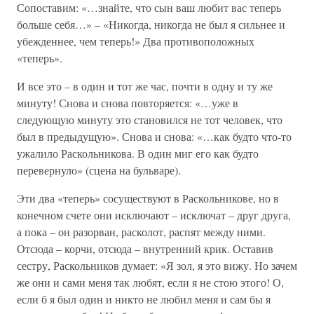
Сопоставим: «…знайте, что сын ваш любит вас теперь
больше себя…» – «Никогда, никогда не был я сильнее и
убежденнее, чем теперь!» Два противоположных
«теперь».
И все это – в один и тот же час, почти в одну и ту же
минуту! Снова и снова повторяется: «…уже в
следующую минуту это становился не тот человек, что
был в предыдущую». Снова и снова: «…как будто что-то
ужалило Раскольникова. В один миг его как будто
перевернуло» (сцена на бульваре).
Эти два «теперь» сосуществуют в Раскольникове, но в
конечном счете они исключают – исключат – друг друга,
а пока – он разорван, расколот, распят между ними.
Отсюда – корчи, отсюда – внутренний крик. Оставив
сестру, Раскольников думает: «Я зол, я это вижу. Но зачем
же они и сами меня так любят, если я не стою этого! О,
если б я был один и никто не любил меня и сам бы я