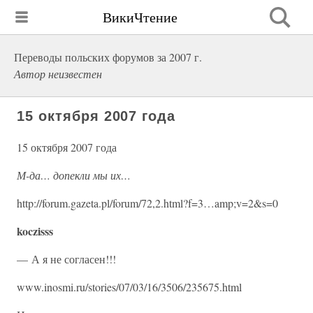
ВикиЧтение
Переводы польских форумов за 2007 г.
Автор неизвестен
15 октября 2007 года
15 октября 2007 года
М-да… допекли мы их…
http://forum.gazeta.pl/forum/72,2.html?f=3…amp;v=2&s=0
koczisss
— А я не согласен!!!
www.inosmi.ru/stories/07/03/16/3506/235675.html