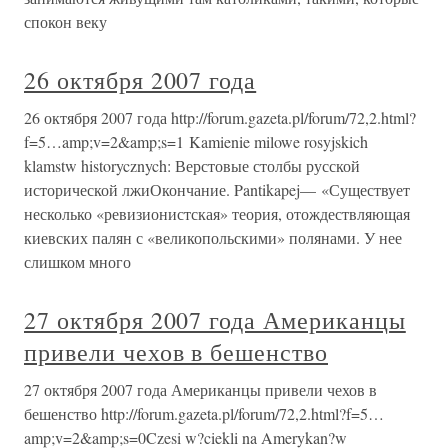
спокон веку
26 октября 2007 года
26 октября 2007 года http://forum.gazeta.pl/forum/72,2.html?
f=5…amp;v=2&amp;s=1 Kamienie milowe rosyjskich
klamstw historycznych: Верстовые столбы русской
исторической лжиОкончание. Pantikapej— «Существует
несколько «ревизионистская» теория, отождествляющая
киевских палян с «великопольскими» полянами. У нее
слишком много
27 октября 2007 года Американцы
привели чехов в бешенство
27 октября 2007 года Американцы привели чехов в
бешенство http://forum.gazeta.pl/forum/72,2.html?f=5…
amp;v=2&amp;s=0Czesi w?ciekli na Amerykan?w