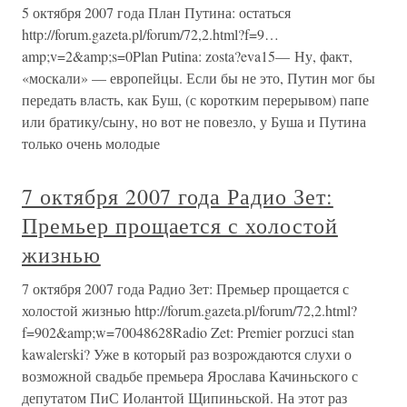
5 октября 2007 года План Путина: остаться
http://forum.gazeta.pl/forum/72,2.html?f=9…
amp;v=2&amp;s=0Plan Putina: zosta?eva15— Ну, факт,
«москали» — европейцы. Если бы не это, Путин мог бы
передать власть, как Буш, (с коротким перерывом) папе
или братику/сыну, но вот не повезло, у Буша и Путина
только очень молодые
7 октября 2007 года Радио Зет:
Премьер прощается с холостой
жизнью
7 октября 2007 года Радио Зет: Премьер прощается с
холостой жизнью http://forum.gazeta.pl/forum/72,2.html?
f=902&amp;w=70048628Radio Zet: Premier porzuci stan
kawalerski? Уже в который раз возрождаются слухи о
возможной свадьбе премьера Ярослава Качиньского с
депутатом ПиС Иолантой Щипиньской. На этот раз