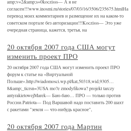
amp;v=2&amp;s=0koczisss— А я не
согласен!!!www.inosmi.ru/stories/07/03/16/3506/235675.htmlНа
перевод моих комментариев и размещение их на каком-то
советском портале без авторизации!!!Koczisss— Это уже
очередная страница, кажется, третья, на
20 октября 2007 года США могут
изменить проект ПРО
20 октября 2007 года США могут изменить проект ПРО
форум к статье на «Виртуальной
Польше».http://wiadomosci.wp.pl/kat,50318,wid,9305…
8&amp;_ticrsn=3USA mo?e zmodyfikowa? projekt tarczy
antyrakietowejMarek— Баю-баю… ПРО — только против
России.Patriota— Под Варшавой надо поставить 200 шахт
с ракетами "земля — что-нибудь красное",
20 октября 2007 года Мартин