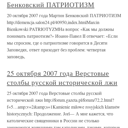
Бенковский ПАТРИОТИЗМ
20 октября 2007 года Мартин Бенковский ПАТРИОТИЗМ
http://demencja.salon24.pl/40950,index.htmlMarcin
Bienkowski PATRIOTYZMНа вопрос «Как мы должны
понимать патриотизм?» Иоанн-Павел II отвечает: «Если
мы спросим, где о патриотизме говорится в Десяти
Заповедях, ответ приходит без проблем: четвертая
заповедь,
25 октября 2007 года Верстовые
столбы русской исторической лжи
25 октября 2007 года Верстовые столбы русской
исторической лжи http://forum.gazeta.pl/forum/72,2.html?
f=5…amp;v=2&amp;s=1Kamienie milowe rosyjskich klamstw
historycznych: Продолжение. Jorl— А мне кажется, что
католические священники в России не столько
занимаются живущими там католиками, такими, которые