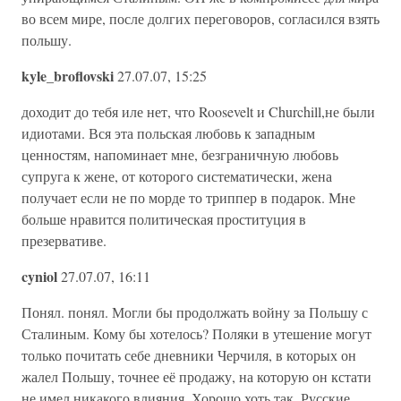
во всем мире, после долгих переговоров, согласился взять
польшу.
kyle_broflovski
27.07.07, 15:25
доходит до тебя иле нет, что Roosevelt и Churchill,не были
идиотами. Вся эта польская любовь к западным
ценностям, напоминает мне, безграничную любовь
супруга к жене, от которого систематически, жена
получает если не по морде то триппер в подарок. Мне
больше нравится политическая проституция в
презервативе.
cyniol
27.07.07, 16:11
Понял. понял. Могли бы продолжать войну за Польшу с
Сталиным. Кому бы хотелось? Поляки в утешение могут
только почитать себе дневники Черчиля, в которых он
жалел Польшу, точнее её продажу, на которую он кстати
не имел никакого влияния. Хорошо хоть так. Русские