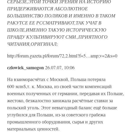
СЕРЬЕЗЕ,ЭТОЙ ТОЧКИ ЗРЕНИЯ НА ИСТОРИЮ
ПРИДЕРЖИВАЮТСЯ АБСОЛЮТНОЕ
БОЛЬШИНСТВО ПОЛЯКОВ И ИМЕННО В ТАКОМ
РАКУТСЕ ЕЕ РССМАТРИВАЮТ,ТАК УЧАТ В
ШКОЛЕ,ИМЕННО ТАКУЮ ИСТОРИЧЕСКУЮ
ПРАВДУ КУЛЬТИВИРУЮТ СМИ.,ПРИЯТНОГО
ЧИТАНИЯ,ОРИГИНАЛ;
http://forum.gazeta.pl/forum/72,2.html?f=5…amp;v=2&s=0
czlowiek_samogon
26.07.07, 10:06
На взаиморасчётах с Москвой, Польша потеряла
600 млн$,т. к. Москва, из своей части компенсаций
военных полученных от германии, передавая их Польше,
жестоко, безжалостно занижала расчётные ставки за
польский уголь. Этот невыгодный баланс ещё больше
углубился для Польши, из-за советского грабежа
промышленного оборудования, сырья и других
материальных ценностей.