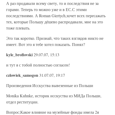
А раз продавали всему свету, то и последствия не за
горами. Теперь то можно уже и в ЕС.С этими
последствиями. А Roman Giertych,хочет всех пересажать
тех, которые Польшу дёшево распродавали, мне на это
тоже плевать.
Это так коротко. Признай, что таких взглядов никто не
имеет. Вот это я тебе хотел показать. Понял?
kyle_broflovski
29.07.07, 15:13
и тут я с тобой полностью согласен!
czlowiek_samogon
31.07.07, 19:17
Произведения Исскуства вывезенные из Польши
Monika Kuhnke, историк исскуства из МИДа Польши,
отдел реституции.
Вопрос;Какое влияние на музейные фонды имела 2я