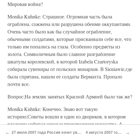
Мировая война?
Monika Kuhnke: Страшное. Огромная часть была
ограблена, сожжена или разрушена обеими оккупантами.
Очень часто было как бы случайное ограбление,
обычными солдатами, которые присваивали себе все, что
только им попались на глаза. Особенно предметы из
золота. Символичным было славное разграбление
шкатулы королевской, в которой Izabela Czartoryska
собирала сувениры от польских монархов. В Sieniawie,где
была спрятана, нашли ее солдаты Вермахта. Пропало
почти все.
Вопрос;На землях занятых Красной Армией было так же?
Monika Kuhnke: Конечно. Знаю вот такую
историю;Советы вошли в один из двориков, в котором
владелец собирал ценные произведения искусства. А
когда ушли, остался только стояк для зонтиков.
←
→
27 июля 2007 года Россия хочет увеличить свою территорию, присоединив Северный Полюс
4 августа 2007 года Will Russia Survive Until 2084?