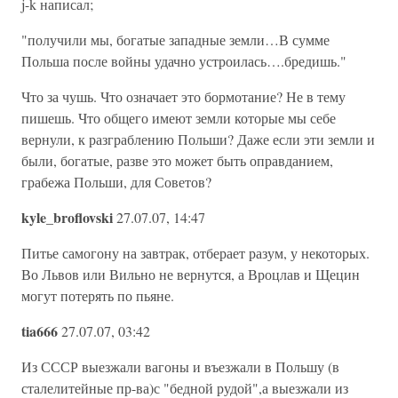
j-k написал;
"получили мы, богатые западные земли…В сумме
Польша после войны удачно устроилась….бредишь."
Что за чушь. Что означает это бормотание? Не в тему
пишешь. Что общего имеют земли которые мы себе
вернули, к разграблению Польши? Даже если эти земли и
были, богатые, разве это может быть оправданием,
грабежа Польши, для Советов?
kyle_broflovski
27.07.07, 14:47
Питье самогону на завтрак, отберает разум, у некоторых.
Во Львов или Вильно не вернутся, а Вроцлав и Щецин
могут потерять по пьяне.
tia666
27.07.07, 03:42
Из СССР выезжали вагоны и въезжали в Польшу (в
сталелитейные пр-ва)с "бедной рудой",а выезжали из