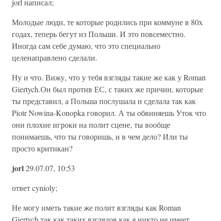
jorl написал;
Молодые люди, те которые родились при коммуне в 80х
годах, теперь бегут из Польши. И это повсеместно.
Иногда сам себе думаю, что это специально
целенаправлено сделали.
Ну и что. Вижу, что у тебя взгляды такие же как у Roman
Giertych.Он был против ЕС, с таких же причин, которые
ты представил, а Польша послушала и сделала так как
Piotr Nowina-Konopka говорил. А ты обвиняешь Уток что
они плохие игроки на полит сцене, ты вообще
понимаешь, что ты говоришь, и в чем дело? Или ты
просто критикан?
jorl
29.07.07, 10:53
ответ cyniolу;
Не могу иметь такие же полит взгляды как Roman
Giertych,так как таких взглядов как я никто не имеет.