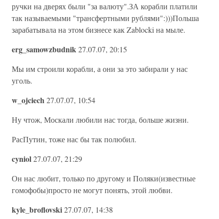
ручки на дверях были "за валюту".ЗА корабли платили
так называемыми "трансфертными рублями":)))Польша
зарабатывала на этом бизнесе как Zablocki на мыле.
erg_samowzbudnik
27.07.07, 20:15
Мы им строили корабли, а они за это забирали у нас
уголь.
w_ojciech
27.07.07, 10:54
Ну чтож, Москали любили нас тогда, больше жизни.
РасПутин, тоже нас бы так полюбил.
cyniol
27.07.07, 21:29
Он нас любит, только по другому и Поляки(известные
гомофобы)просто не могут понять, этой любви.
kyle_broflovski
27.07.07, 14:38