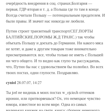
очерёдность внедрения в соц. странах;Болгария —
первая, ГДР-вторая и т. д. а Польша где то там в конце.
Всегда считали Польшу — потенциальным предателем. И
были правы. И значит нас никогда не любили.
Путин строит транзитный транспорт(СЕГ,ПОРТЫ
БАЛТИЙСКИЕ,ПОРОМЫ Ж.Д ТРАНС.) так чтобы
объехать Польшу и доехать до Германии. Ни какого мяса
не хотят, и даже к другим товарам тоже внимательно
присматриваются. все, чтобы только не иметь с Польшей
ни чего общего. И то видно как глупо ты рассуждаешь,
что, Путин бы нас с удовольствием бы полюбил. Во всех
твоих постах, одни глупости. Поздравляю.
cyniol
28.07.07, 14:27
Ты jorl не видишь в моих постах w_ojciech оттенков
иронии, или притворяешься? Ох, это немецкое чувство
юмора, известное во всем мире. Одна из самых
маленьких книжек на свете, книга; сборник немецкого