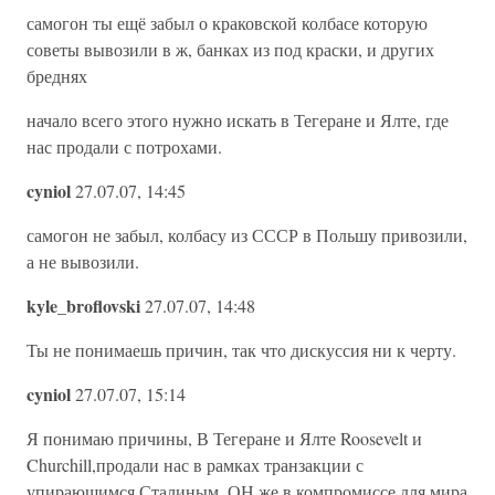
самогон ты ещё забыл о краковской колбасе которую
советы вывозили в ж, банках из под краски, и других
бреднях
начало всего этого нужно искать в Тегеране и Ялте, где
нас продали с потрохами.
cyniol
27.07.07, 14:45
самогон не забыл, колбасу из СССР в Польшу привозили,
а не вывозили.
kyle_broflovski
27.07.07, 14:48
Ты не понимаешь причин, так что дискуссия ни к черту.
cyniol
27.07.07, 15:14
Я понимаю причины, В Тегеране и Ялте Roosevelt и
Churchill,продали нас в рамках транзакции с
упирающимся Сталиным. ОН же в компромиссе для мира