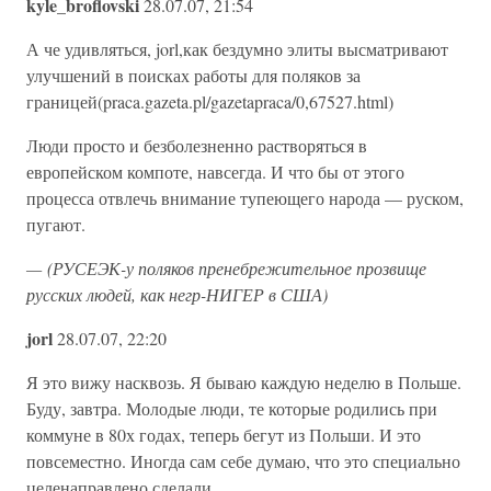
kyle_broflovski
28.07.07, 21:54
А че удивляться, jorl,как бездумно элиты высматривают
улучшений в поисках работы для поляков за
границей(praca.gazeta.pl/gazetapraca/0,67527.html)
Люди просто и безболезненно растворяться в
европейском компоте, навсегда. И что бы от этого
процесса отвлечь внимание тупеющего народа — руском,
пугают.
— (РУСЕЭК-у поляков пренебрежительное прозвище
русских людей, как негр-НИГЕР в США)
jorl
28.07.07, 22:20
Я это вижу насквозь. Я бываю каждую неделю в Польше.
Буду, завтра. Молодые люди, те которые родились при
коммуне в 80х годах, теперь бегут из Польши. И это
повсеместно. Иногда сам себе думаю, что это специально
целенаправлено сделали.