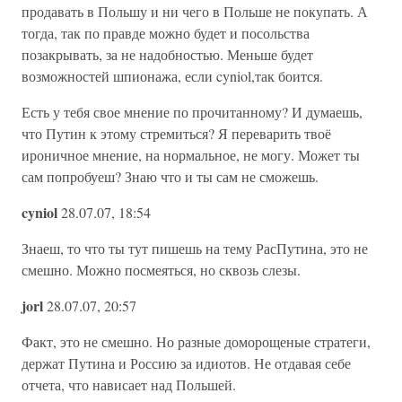
продавать в Польшу и ни чего в Польше не покупать. А
тогда, так по правде можно будет и посольства
позакрывать, за не надобностью. Меньше будет
возможностей шпионажа, если cyniol,так боится.
Есть у тебя свое мнение по прочитанному? И думаешь,
что Путин к этому стремиться? Я переварить твоё
ироничное мнение, на нормальное, не могу. Может ты
сам попробуеш? Знаю что и ты сам не сможешь.
cyniol
28.07.07, 18:54
Знаеш, то что ты тут пишешь на тему РасПутина, это не
смешно. Можно посмеяться, но сквозь слезы.
jorl
28.07.07, 20:57
Факт, это не смешно. Но разные доморощеные стратеги,
держат Путина и Россию за идиотов. Не отдавая себе
отчета, что нависает над Польшей.