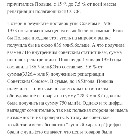
причитались Польше, с 15 % до 7.5 % от всей массы
репатриации полагающихся СССР.
Потери в результате поставок угля Советам в 1946 —
1953 по заниженным ценам и так были огромные. Если
бы Польша продала этот уголь на мировом рынке
получила бы на около 836 млн$,больше. А что получила
взамен? По внутренним советским статистикам, сумма
поставок репатриации в Польшу до 1 января 1950 года
составила 186,5 млн$.Это составляет 5.6 % от
суммы(3326,4 млн$) полученных репатриации
Советским Союзом. В сумме, до 1953года, Польша
получила — опять же по советским статистикам —
оборудование и товары на сумму 228.3 млн$,(а должна
была получить на сумму 750 млн$). Однако и те цифры
выглядят сомнительно, так как польская сторона не имела
возможности их проверить. К то му же советское
хозяйство имело абсолютно "лунный характер"(цифры
брали с луны)это означает, что цены товаров были