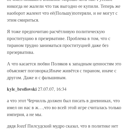
никогда не жалели что так выгодно ее купили. Теперь же
наоборот жалеют что её(Польшу)потеряли, и не могут с
этим смириться.
Я тоже предпочитаю расчётливую политическую
проституцию в презервативе. Проблема в том, что с
тираном трудно заниматься проституцией даже без
презерватива.
А что касается любви Поляков к западным ценностям это
объясняет поговорка;Иначе живётся с тираном, иначе с
другом. Даже и с фальшивым.
kyle_broflovski
27.07.07, 16:34
а что этот Черчилль должен был писать в дневниках, что
имел он нас в ж…,что во всей этой игре считалась только
империя, а не мы.
дядя Jozef Пилсудский мудро сказал, что в политике нет