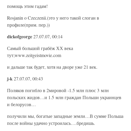
помощь этим гадам!
Rosjanin o Czeczenii.(это у него такой слоган в
профиле(прим. пер.))
dickofgeorge
27.07.07, 00:14
Самый большой грабёж ХХ века
тут;www.zeitgeistmovie.com
и дальше так будет, хотя на дворе уже 21 век.
j-k
27.07.07, 00:43
Поляков погибло в 2мировой -1.5 млн плюс 3 млн
польских жидов…и 1.5 млн граждан Польши украинцев
и белорусов…
получили мы, богатые западные земли…В сумме Польша
после войны удачно устроилась….бредишь.