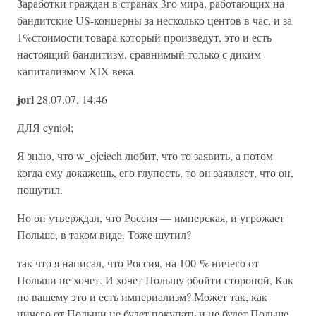
Заработки граждан в странах 3го мира, работающих на
бандитские US-концерны за несколько центов в час, и за
1%стоимости товара который произведут, это и есть
настоящий бандитизм, сравнимый только с диким
капитализмом XIX века.
jorl
28.07.07, 14:46
ДЛЯ cyniol;
Я знаю, что w_ojciech любит, что то заявить, а потом
когда ему докажешь, его глупость, то он заявляет, что он,
пошутил.
Но он утверждал, что Россия — имперская, и угрожает
Польше, в таком виде. Тоже шутил?
так что я написал, что Россия, на 100 % ничего от
Польши не хочет. И хочет Польшу обойти стороной, Как
по вашему это и есть империализм? Может так, как
ничего от Польши не будет покупать и не будет Польше