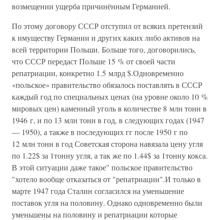
возмещении ущерба причинённым Германией.
По этому договору СССР отступил от всяких претензий
к имуществу Германии и других каких либо активов на
всей территории Польши. Больше того, договорились,
что СССР передаст Польше 15 % от своей части
репатриации, конкретно 1.5 млрд $.Одновременно
«польское» правительство обязалось поставлять в СССР
каждый год по специальных ценах (на уровне около 10 %
мировых цен) каменный уголь в количестве 8 млн тонн в
1946 г, и по 13 млн тонн в год, в следующих годах (1947
— 1950), а также в последующих гг после 1950 г по
12 млн тонн в год Советская сторона навязала цену угля
по 1.22$ за 1тонну угля, а так же по 1.44$ за 1тонну кокса.
В этой ситуации даже такое" польское правительство
"хотело вообще отказаться от "репатриации".И только в
марте 1947 года Сталин согласился на уменьшение
поставок угля на половину. Однако одновременно были
уменьшены на половину и репатриации которые