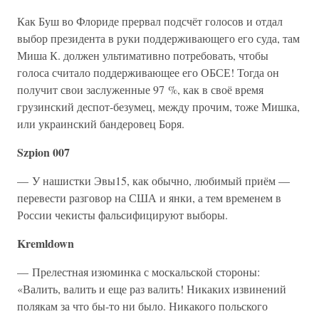
Как Буш во Флориде прервал подсчёт голосов и отдал
выбор президента в руки поддерживающего его суда, там
Миша К. должен ультимативно потребовать, чтобы
голоса считало поддерживающее его ОБСЕ! Тогда он
получит свои заслуженные 97 %, как в своё время
грузинский деспот-безумец, между прочим, тоже Мишка,
или украинский бандеровец Боря.
Szpion 007
— У нашистки Эвы15, как обычно, любимый приём —
перевести разговор на США и янки, а тем временем в
России чекисты фальсифицируют выборы.
Kremldown
— Прелестная изюминка с москальской стороны:
«Валить, валить и еще раз валить! Никаких извинений
полякам за что бы-то ни было. Никакого польского