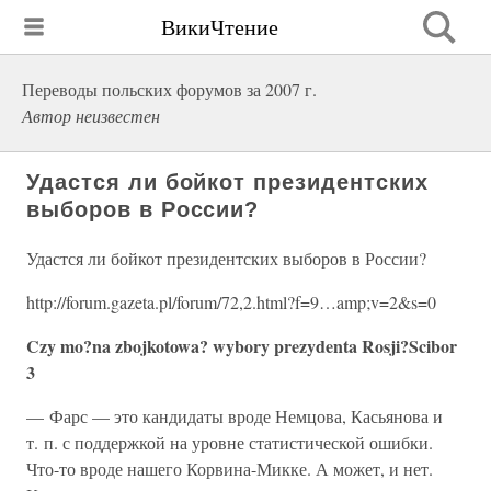
ВикиЧтение
Переводы польских форумов за 2007 г.
Автор неизвестен
Удастся ли бойкот президентских
выборов в России?
Удастся ли бойкот президентских выборов в России?
http://forum.gazeta.pl/forum/72,2.html?f=9…amp;v=2&s=0
Czy mo?na zbojkotowa? wybory prezydenta Rosji?Scibor
3
— Фарс — это кандидаты вроде Немцова, Касьянова и
т. п. с поддержкой на уровне статистической ошибки.
Что-то вроде нашего Корвина-Микке. А может, и нет.