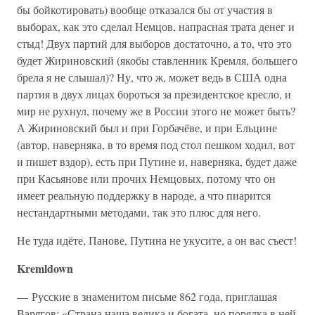
бы бойкотировать) вообще отказался бы от участия в
выборах, как это сделал Немцов, напрасная трата денег и
стыд! Двух партий для выборов достаточно, а то, что это
будет Жириновский (якобы ставленник Кремля, большего
брела я не слышал)? Ну, что ж, может ведь в США одна
партия в двух лицах бороться за президентское кресло, и
мир не рухнул, почему же в России этого не может быть?
А Жириновский был и при Горбачёве, и при Ельцине
(автор, наверняка, в то время под стол пешком ходил, вот
и пишет вздор), есть при Путине и, наверняка, будет даже
при Касьянове или прочих Немцовых, потому что он
имеет реальную поддержку в народе, а что пиарится
нестандартными методами, так это плюс для него.
Не туда идёте, Панове, Путина не укусите, а он вас съест!
Kremldown
— Русские в знаменитом письме 862 года, приглашая
Варягов: «Страна наша велика и богата, но порядка в ней