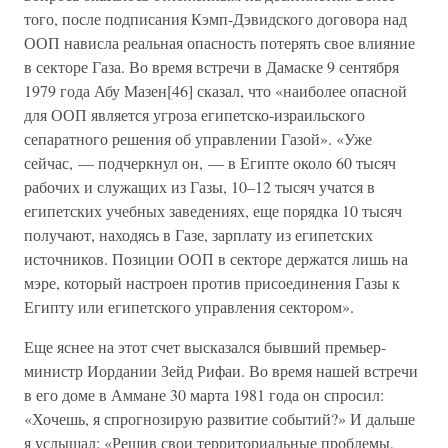
того, после подписания Кэмп-Дэвидского договора над
ООП нависла реальная опасность потерять свое влияние
в секторе Газа. Во время встречи в Дамаске 9 сентября
1979 года Абу Мазен[46] сказал, что «наиболее опасной
для ООП является угроза египетско-израильского
сепаратного решения об управлении Газой». «Уже
сейчас, — подчеркнул он, — в Египте около 60 тысяч
рабочих и служащих из Газы, 10–12 тысяч учатся в
египетских учебных заведениях, еще порядка 10 тысяч
получают, находясь в Газе, зарплату из египетских
источников. Позиции ООП в секторе держатся лишь на
мэре, который настроен против присоединения Газы к
Египту или египетского управления сектором».
Еще яснее на этот счет высказался бывший премьер-
министр Иордании Зейд Рифаи. Во время нашей встречи
в его доме в Аммане 30 марта 1981 года он спросил:
«Хочешь, я спрогнозирую развитие событий?» И дальше
я услышал: «Решив свои территориальные проблемы,