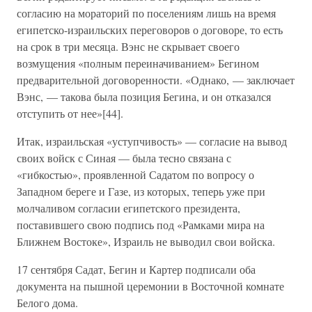
согласию на мораторий по поселениям лишь на время
египетско-израильских переговоров о договоре, то есть
на срок в три месяца. Вэнс не скрывает своего
возмущения «полным переиначиванием» Бегином
предварительной договоренности. «Однако, — заключает
Вэнс, — такова была позиция Бегина, и он отказался
отступить от нее»[44].
Итак, израильская «уступчивость» — согласие на вывод
своих войск с Синая — была тесно связана с
«гибкостью», проявленной Садатом по вопросу о
Западном береге и Газе, из которых, теперь уже при
молчаливом согласии египетского президента,
поставившего свою подпись под «Рамками мира на
Ближнем Востоке», Израиль не выводил свои войска.
17 сентября Садат, Бегин и Картер подписали оба
документа на пышной церемонии в Восточной комнате
Белого дома.