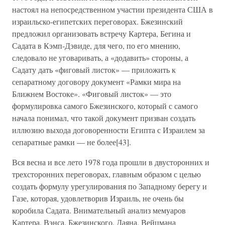
настоял на непосредственном участии президента США в
израильско-египетских переговорах. Бжезинский
предложил организовать встречу Картера, Бегина и
Садата в Кэмп-Дэвиде, для чего, по его мнению,
следовало не уговаривать, а «додавить» стороны, а
Садату дать «фиговый листок» — приложить к
сепаратному договору документ «Рамки мира на
Ближнем Востоке». «Фиговый листок» — это
формулировка самого Бжезинского, который с самого
начала понимал, что такой документ призван создать
иллюзию выхода договоренности Египта с Израилем за
сепаратные рамки — не более[43].
Вся весна и все лето 1978 года прошли в двусторонних и
трехсторонних переговорах, главным образом с целью
создать формулу урегулирования по Западному берегу и
Газе, которая, удовлетворив Израиль, не очень бы
коробила Садата. Внимательный анализ мемуаров
Картера, Вэнса, Бжезинского, Даяна, Вейцмана