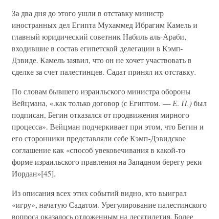
За два дня до этого ушли в отставку министр
иностранных дел Египта Мухаммед Ибрагим Камель и
главный юридический советник Набиль аль-Араби,
входившие в состав египетской делегации в Кэмп-
Дэвиде. Камель заявил, что он не хочет участвовать в
сделке за счет палестинцев. Садат принял их отставку.
По словам бывшего израильского министра обороны
Вейцмана, «.как только договор (с Египтом. —
Е. П.)
был
подписан, Бегин отказался от продвижения мирного
процесса». Вейцман подчеркивает при этом, что Бегин и
его сторонники представляли себе Кэмп-Дэвидское
соглашение как «способ увековечивания в какой-то
форме израильского правления на Западном берегу реки
Иордан»[45].
Из описания всех этих событий видно, кто выиграл
«игру», начатую Садатом. Урегулирование палестинского
вопроса оказалось отложенным на десятилетия. Более