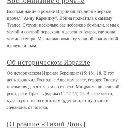
Воспоминание о романе
Воспоминание о романе В тринадцать лет я впервые
прочел "Анну Каренину". Война подкатила к самому
Туапсе. Сухуми несколько раз небрежно бомбили, и мы с
мамой и сестрой переехали в деревню Атары, где жила
мамина сестра. Мы наняли комнату у одной соломенной
вдовушки, нам
Об историческом Израиле
Об историческом Израиле Берейшит (15: 18). 18. В тот
день заключил Господь с Аврамом завет, говоря: Твоему
потомству дал я эту землю от реки Мицраима до великой
реки, реки Прат…Дварим (11:22-25) 24. Всякое место,
куда ступит ваша нога, вам будет оно, от пустыни и
Леванона, от потока,
[О романе «Тихий Дон»]