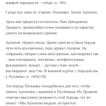
корявой народности – отбор» (с. 169).
Среди них один из «героев» Пильняка, Архип Архипов.
Здесь мне придется сослаться на Льва Давидовича
Троцкого, чрезвычайно точно указавшего на характер
одного пильняковского приема.
Архипов «бумаги писал, брови сдвигая (и была борода
чуть-чуть всклокочена), перо держал топором. На
собраниях говорил слова иностранные, выговаривал так:
– константировать, энегрично, литефонограмма,
фукцировать, буждет, – русское слово
могут
–
выговаривал:
магу?ть.
В кожаной куртке, с бородой как
у Пугачева» (с. 169)[130].
Эта борода Пильняку понадобилась для того, чтобы
связать Архипова с деревней и Пугачевым. Но Троцкий,
отмечая смысловую значимость этой бороды, тут же
пишет: «Мы Архипова видали: он бреется».