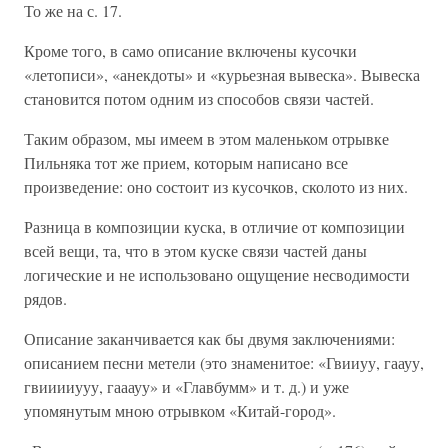
То же на с. 17.
Кроме того, в само описание включены кусочки
«летописи», «анекдоты» и «курьезная вывеска». Вывеска
становится потом одним из способов связи частей.
Таким образом, мы имеем в этом маленьком отрывке
Пильняка тот же прием, которым написано все
произведение: оно состоит из кусочков, сколото из них.
Разница в композиции куска, в отличие от композиции
всей вещи, та, что в этом куске связи частей даны
логические и не использовано ощущение несводимости
рядов.
Описание заканчивается как бы двумя заключениями:
описанием песни метели (это знаменитое: «Гвииуу, гаауу,
гвииииууу, гааауу» и «Главбумм» и т. д.) и уже
упомянутым мною отрывком «Китай-город».