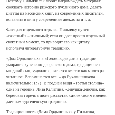
Поэтому Пильняк так любит нагромождать материал:
сообщать историю рижского публичного дома, делать
цитаты из масонских книг, из современных писателей,
вставлять в книгу современные анекдоты и т. д.
Факт для отдельного отрывка Пильняку нужен
«газетный» – значимый; если он дает просто отдельный
сюжетный момент, то приводит его как цитату,
используя литературную традицию.
«Дом Ордыниных» в «Голом годе» дан в традиции
умирания купеческо-дворянского дома, традиционен
младший сын, художник; читается все это как много раз
читанное. Вспоминается все, – до Рукавишникова
включительно{157}. В поздней вещи «Третья столица»
одна из героинь, Лиза Калитина, «девушка-девочка, как
березовая горечь в июне рассвета», самим своим именем
дает нам тургеневскую традицию.
Традиционность «Дома Ордыниных» у Пильняка,