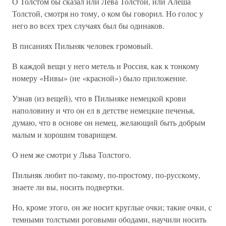
О Толстом бы сказал или Лева Толстой, или Алеша
Толстой, смотря но тому, о ком бы говорил. Но голос у
него во всех трех случаях был бы одинаков.
В писаниях Пильняк человек громовый.
В каждой вещи у него метель и Россия, как к тонкому
номеру «Нивы» (не «красной») было приложение.
Узнав (из вещей), что в Пильняке немецкой крови
наполовину и что он ел в детстве немецкие печенья,
думаю, что в основе он немец, желающий быть добрым
малым и хорошим товарищем.
О нем же смотри у Льва Толстого.
Пильняк любит по-такому, по-простому, по-русскому,
знаете ли вы, носить подвертки.
Но, кроме этого, он же носит круглые очки; такие очки, с
темными толстыми роговыми ободами, научили носить