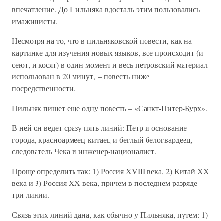
впечатление. До Пильняка вдосталь этим пользовались
имажинисты.
Несмотря на то, что в пильняковской повести, как на
картинке для изучения новых языков, все происходит (и
сеют, и косят) в один момент и весь петровский материал
использован в 20 минут, – повесть ниже
посредственности.
Пильняк пишет еще одну повесть – «Санкт-Питер-Бурх».
В ней он ведет сразу пять линий: Петр и основание
города, красноармеец-китаец и беглый белогвардеец,
следователь Чека и инженер-националист.
Проще определить так: 1) Россия XVIII века, 2) Китай XX
века и 3) Россия XX века, причем в последнем разряде
три линии.
Связь этих линий дана, как обычно у Пильняка, путем: 1)