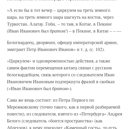
«А если бы в тот вечер – циркулем на треть земного
шара, на треть земного шара шагнуть на восток, через
Туркестан, Алатау. Гоби, – то там, в Китае, в Пекине
(Иван Иванович был
братом!
) – в Пекине, в Китае – – —
Белогвардеец, дворянин, офицер императорской армии,
эмигрант Петр Иванович Иванов» и т. д. (с. 102).
«Циркулем» и одновременностью действия, а также
самим фактом перемещения китаец связан с русским
белогвардейцем, связь которого со следователем Иван
Ивановичем Ивановым подчеркнута фразой в скобках
(«Иван Иванович был
братом
»).
Сама же вещь состоит: из Петра Первого по
Мережковскому (точно такого, как в первой разбираемой
повести), из следователя, взятого из «Петербурга» Андрея
Белого (следователь «боится пространства» (как
Аблеухов), к нему приходит «Каменный гость», то есть,