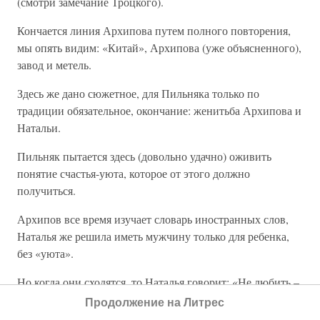
(смотри замечание Троцкого).
Кончается линия Архипова путем полного повторения,
мы опять видим: «Китай», Архипова (уже объясненного),
завод и метель.
Здесь же дано сюжетное, для Пильняка только по
традиции обязательное, окончание: женитьба Архипова и
Натальи.
Пильняк пытается здесь (довольно удачно) оживить
понятие счастья-уюта, которое от этого должно
получиться.
Архипов все время изучает словарь иностранных слов,
Наталья же решила иметь мужчину только для ребенка,
без «уюта».
Но когда они сходятся, то Наталья говорит: «Не любить –
и любить. Ах, и будет уют, и будут дети, и – труд, труд!..
Продолжение на Литрес
Милый, единственный мой!
Не будет
лжи и боли» (с.