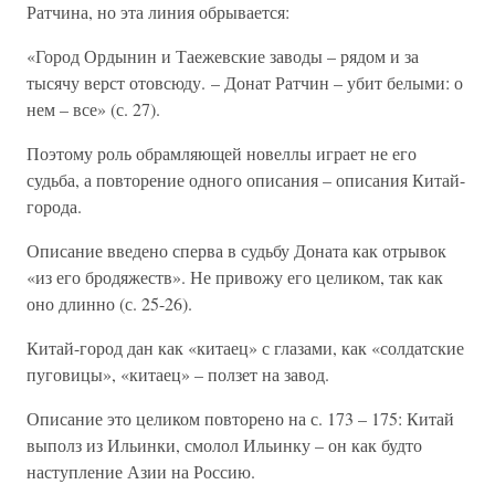
Ратчина, но эта линия обрывается:
«Город Ордынин и Таежевские заводы – рядом и за
тысячу верст отовсюду. – Донат Ратчин – убит белыми: о
нем – все» (с. 27).
Поэтому роль обрамляющей новеллы играет не его
судьба, а повторение одного описания – описания Китай-
города.
Описание введено сперва в судьбу Доната как отрывок
«из его бродяжеств». Не привожу его целиком, так как
оно длинно (с. 25-26).
Китай-город дан как «китаец» с глазами, как «солдатские
пуговицы», «китаец» – ползет на завод.
Описание это целиком повторено на с. 173 – 175: Китай
выполз из Ильинки, смолол Ильинку – он как будто
наступление Азии на Россию.