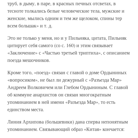
труб, в дыму, в паре, в красных печных отсветах, в
тесноте толкались белые человеческие тела, мужские и
женские, мылись одним и тем же щелоком, спины тер
всем большак» и т. д.
Это не только у меня, но и у Пильняка, цитата, Пильняк
цитирует себя самого (со с. 160) и этим связывает
«Заключение» с «Частью третьей триптиха», с описанием
поезда мешочников.
Кроме того, «поезд» связан с главой о доме Ордыниных
«вопросиком», не был ли дежурный с «Разъезда Map»
Андреем Волковичем или Глебом Ордыниным. С главой
об коммуне анархистов он связан многократным
упоминанием в ней имени «Разъезда Map», то есть
единством места.
Линия Архипова (большевики) дана сперва непонятным
упоминанием. Связывающий образ «Китая» кончается: