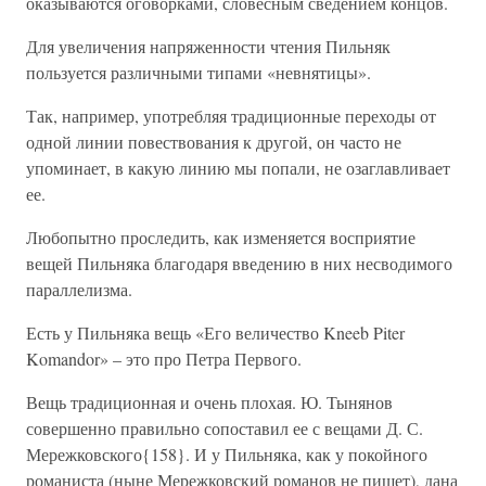
оказываются оговорками, словесным сведением концов.
Для увеличения напряженности чтения Пильняк
пользуется различными типами «невнятицы».
Так, например, употребляя традиционные переходы от
одной линии повествования к другой, он часто не
упоминает, в какую линию мы попали, не озаглавливает
ее.
Любопытно проследить, как изменяется восприятие
вещей Пильняка благодаря введению в них несводимого
параллелизма.
Есть у Пильняка вещь «Его величество Kneeb Piter
Komandor» – это про Петра Первого.
Вещь традиционная и очень плохая. Ю. Тынянов
совершенно правильно сопоставил ее с вещами Д. С.
Мережковского{158}. И у Пильняка, как у покойного
романиста (ныне Мережковский романов не пишет), дана