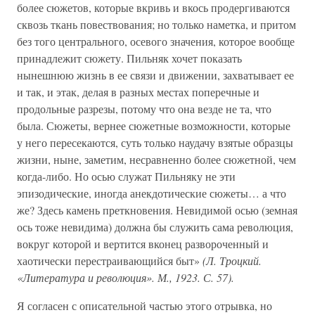
более сюжетов, которые вкривь и вкось продергиваются
сквозь ткань повествования; но только наметка, и притом
без того центрального, осевого значения, которое вообще
принадлежит сюжету. Пильняк хочет показать
нынешнюю жизнь в ее связи и движении, захватывает ее
и так, и этак, делая в разных местах поперечные и
продольные разрезы, потому что она везде не та, что
была. Сюжеты, вернее сюжетные возможности, которые
у него пересекаются, суть только наудачу взятые образцы
жизни, ныне, заметим, несравненно более сюжетной, чем
когда-либо. Но осью служат Пильняку не эти
эпизодические, иногда анекдотические сюжеты… а что
же? Здесь камень преткновения. Невидимой осью (земная
ось тоже невидима) должна бы служить сама революция,
вокруг которой и вертится вконец развороченный и
хаотически перестраивающийся быт»
(Л. Троцкий.
«Литература и революция». М., 1923. С. 57).
Я согласен с описательной частью этого отрывка, но