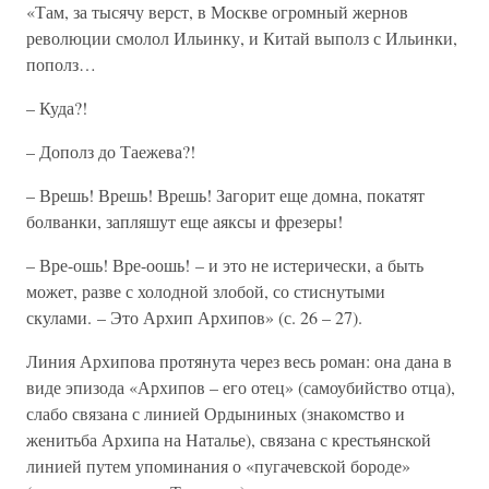
«Там, за тысячу верст, в Москве огромный жернов
революции смолол Ильинку, и Китай выполз с Ильинки,
пополз…
– Куда?!
– Дополз до Таежева?!
– Врешь! Врешь! Врешь! Загорит еще домна, покатят
болванки, запляшут еще аяксы и фрезеры!
– Вре-ошь! Вре-оошь! – и это не истерически, а быть
может, разве с холодной злобой, со стиснутыми
скулами. – Это Архип Архипов» (с. 26 – 27).
Линия Архипова протянута через весь роман: она дана в
виде эпизода «Архипов – его отец» (самоубийство отца),
слабо связана с линией Ордыниных (знакомство и
женитьба Архипа на Наталье), связана с крестьянской
линией путем упоминания о «пугачевской бороде»