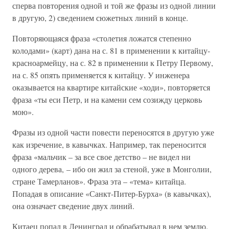
сперва повторения одной и той же фразы из одной линии
в другую, 2) сведением сюжетных линий в конце.
Повторяющаяся фраза «столетия ложатся степенно
колодами» (карт) дана на с. 81 в применении к китайцу-
красноармейцу, на с. 82 в применении к Петру Первому,
на с. 85 опять применяется к китайцу. У инженера
оказывается на квартире китайские «ходи», повторяется
фраза «ты еси Петр, и на камени сем созижду церковь
мою».
Фразы из одной части повести переносятся в другую уже
как изречение, в кавычках. Например, так переносится
фраза «мальчик – за все свое детство – не видел ни
одного дерева, – ибо он жил за стеной, уже в Монголии,
стране Тамерланов». Фраза эта – «тема» китайца.
Попадая в описание «Санкт-Питер-Бурха» (в кавычках),
она означает сведение двух линий.
Китаец попал в Ленинград и обрабатывал в нем землю.