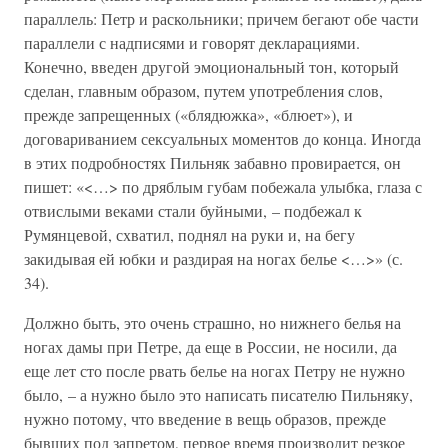
параллель: Петр и раскольники; причем бегают обе части
параллели с надписями и говорят декларациями.
Конечно, введен другой эмоциональный тон, который
сделан, главным образом, путем употребления слов,
прежде запрещенных («блядюжка», «блюет»), и
договариванием сексуальных моментов до конца. Иногда
в этих подробностях Пильняк забавно провирается, он
пишет: «<…> по дряблым губам побежала улыбка, глаза с
отвислыми веками стали буйными, – подбежал к
Румянцевой, схватил, поднял на руки и, на бегу
закидывая ей юбки и раздирая на ногах белье <…>» (с.
34).
Должно быть, это очень страшно, но нижнего белья на
ногах дамы при Петре, да еще в России, не носили, да
еще лет сто после рвать белье на ногах Петру не нужно
было, – а нужно было это написать писателю Пильняку,
нужно потому, что введение в вещь образов, прежде
бывших под запретом, первое время производит резкое