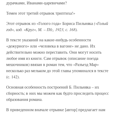
дурачками, Иванами-царевичами?
Темен этот третий отрывок триптиха!»
Этот отрывок из «Голого года» Бориса Пильняка
(«Голый
год», изд. «Круг», М. – Пб;, 1923, с. 168).
В тексте указаний на какие-нибудь особенности
«дежурного» или «человека в вагоне» не дано. Их
действительно можно переставить. Они могут носить
любое имя из книги. Сам отрывок (описание поезда
мешочников) ввязан в роман тем, что «Разъезд Map»
несколько раз мельком до этой главы упоминался в тексте
(с. 142).
Основная особенность построений Б. Пильняка – их
сборность; в них мы можем как будто проследить процесс
образования романа.
В приведенном вначале отрывке [автор] предлагает нам