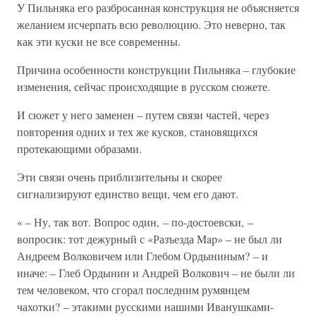
У Пильняка его разбросанная конструкция не объясняется
желанием исчерпать всю революцию. Это неверно, так
как эти куски не все современны.
Причина особенности конструкции Пильняка – глубокие
изменения, сейчас происходящие в русском сюжете.
И сюжет у него заменен – путем связи частей, через
повторения одних и тех же кусков, становящихся
протекающими образами.
Эти связи очень приблизительны и скорее
сигнализируют единство вещи, чем его дают.
« – Ну, так вот. Вопрос один, – по-достоевски, –
вопросик: тот дежурный с «Разъезда Map» – не был ли
Андреем Волковичем или Глебом Ордыниным? – и
иначе: – Глеб Ордынин и Андрей Волкович – не были ли
тем человеком, что сгорал последним румянцем
чахотки? – этакими русскими нашими Иванушками-