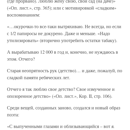
(где прорвано). Люблю жену свою, свой сад (на даче)»
(«Оп. лист.», стр. 365); или с мотивировкой «сладким»
воспоминанием:
«…окурочки-то все-таки вытряхиваю. Не всегда, но если
с 1/2 папиросы не докурено. Даже и меньше. «Надо
утилизировать» (вторично употребить остатки табаку).
А вырабатываю 12 000 в год и, конечно, не нуждаюсь в
этом. Отчего?
Старая неопрятность рук (детство)… и даже, пожалуй, по
сладкой памяти ребяческих лет.
Отчего я так люблю свое детство? Свое измученное и
опозоренное детство» («Оп. лист.», Кор. II, стр. 106).
Среди вещей, созданных заново, создался и новый образ
поэта:
«С выпученными глазами и облизывающийся – вот
я.