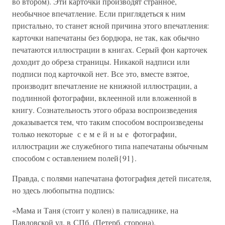
во втором). Эти карточки производят странное,
необычное впечатление. Если приглядеться к ним
пристально, то станет ясной причина этого впечатления:
карточки напечатаны без бордюра, не так, как обычно
печатаются иллюстрации в книгах. Серый фон карточек
доходит до обреза страницы. Никакой надписи или
подписи под карточкой нет. Все это, вместе взятое,
производит впечатление не книжной иллюстрации, а
подлинной фотографии, вклеенной или вложенной в
книгу. Сознательность этого образа воспроизведения
доказывается тем, что таким способом воспроизведены
только некоторые с е м е й н ы е фотографии,
иллюстрации же служебного типа напечатаны обычным
способом с оставлением полей{91}.
Правда, с полями напечатана фотография детей писателя,
но здесь любопытна подпись:
«Мама и Таня (стоит у колен) в палисаднике, на
Павловской ул. в СПб. (Петерб. сторона).