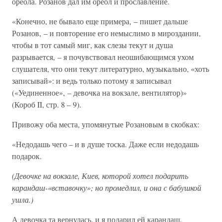
ореола. Розанов дал им ореол и прославление.
«Конечно, не бывало еще примера, – пишет дальше
Розанов, – и повторение его немыслимо в мироздании,
чтобы в тот самый миг, как слезы текут и душа
разрывается, – я почувствовал неошибающимся ухом
слушателя, что они текут литературно, музыкально, «хоть
записывай»: и ведь только потому я записывал
(«Уединенное», – девочка на вокзале, вентилятор)»
(Короб II, стр. 8 – 9).
Привожу оба места, упомянутые Розановым в скобках:
«Недодашь чего – и в душе тоска. Даже если недодашь
подарок.
(Девочке на вокзале, Киев, которой хотел подарить
карандаш-«вставочку»; но промедлил, и она с бабушкой
ушла.)
А девочка та вернулась, и я подарил ей карандаш.