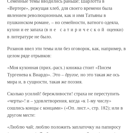
Семейные темы вводились раньше; Шарлотта в
«Вертере», режущая хлеб, для своего времени была
явлением революционным, как и имя Татьяны в
пушкинском романе, – но семейности, ватного одеяла,
кухни и ее запаха (в н е с а т и р и ч е с к о й оценки)
в литературе не было.
Розанов ввел эти темы или без оговорок, как, например, в
целом ряде отрывков:
«Моя кухонная (прих.-расх.) книжка стоит «Писем
Тургенева к Виардо». Это –
другое,
но это такая же ось
мира и, в сущности, такая же поэзия.
Сколько усилий! бережливости! страха не переступить
«черты»! и – удовлетворения, когда «к 1-му числу»
сошлись концы с концами» («Оп. лист.», стр. 182); или в
другом месте:
«Люблю чай; люблю положить заплаточку на папиросу