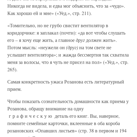
Никогда не видела, и едва мог объяснить, что за «чудо».
Как хорошо ей и мне» («Уед.», стр. 211).
«Томительно, но не грубо свистит вентилятор в
коридорчике: я заплакал (почти): «да вот чтобы слушать
его – я хочу еще жить, а главное
друг
должен жить».
Потом мысль: «неужели он
(друг)
на том свете не
услышит вентилятора»; и жажда бессмертия так схватила
меня за волосы, что я чуть не присел на пол» («Уед.», стр.
265).
Самая конкретность ужаса Розанова есть литературный
прием.
Чтобы показать сознательность домашности как приема у
Розанова, обращу внимание на одну
г р а ф и ч е с к у ю деталь его книг. Вы, наверное,
помните семейные карточки, вклеенные в оба короба
розановских «Опавших листьев» (стр. 38 в первом и 194