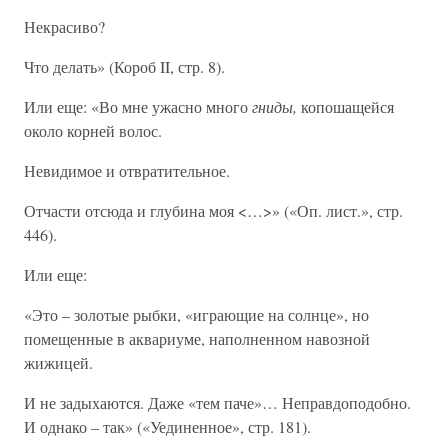
Некрасиво?
Что делать» (Короб II, стр. 8).
Или еще: «Во мне ужасно много
гниды,
копошащейся
около корней волос.
Невидимое и отвратительное.
Отчасти отсюда и глубина моя <…>» («Оп. лист.», стр.
446).
Или еще:
«Это – золотые рыбки, «играющие на солнце», но
помещенные в аквариуме, наполненном навозной
жижицей.
И не задыхаются. Даже «тем паче»… Неправдоподобно.
И однако – так» («Уединенное», стр. 181).