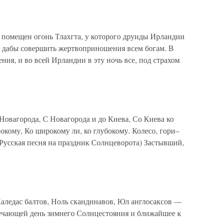
ещен огонь Тлахгта, у которого друиды Ирландии
а, дабы совершить жертвоприношения всем богам. В
ния, и во всей Ирландии в эту ночь все, под страхом
вагорода, С Новагорода и до Киева, Со Киева ко
кому, Ко широкому ли, ко глубокому. Колесо, гори–
(Русская песня на праздник Солнцеворота) Застывший,
едас балтов, Ноль скандинавов, Юл англосаксов —
мечающей день зимнего Солнцестояния и ближайшее к