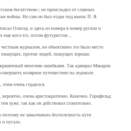
усским богатством»; он происходил от славных
ные войны. Но сам он был отдан под выпас П. Я.
 писал Олигер, и здесь из номера в номер ругали и
х еще кого-то), потом футуристов…
о честным журналом, но объективно это было место
о пишущих, против людей, пишущих хорошо.
 украшенный многими ошибками. Так адмирал Макаров
 совершить полярное путешествие на ледоколе.
, этим очень гордился.
, вероятно, очень аристократично. Конечно, Горнфельд
 тем хуже, так как он действовал сознательно.
о поэтому не замалчивать бесполезность пути
к и пугало.