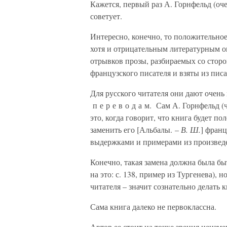
Кажется, первый раз А. Горнфельд (оч
советует.
Интересно, конечно, то положительное
хотя и отрицательным литературным о
отрывков прозы, разбираемых со сторо
французского писателя и взяты из писа
Для русского читателя они дают очень 
п е р е в о д а м. Сам А. Горнфельд 
это, когда говорит, что книга будет по
заменить его [Альбалы. –
В. Ш.
] фран
выдержками и примерами из произведен
Конечно, такая замена должна была бы
на это: с. 138, пример из Тургенева), 
читателя – значит сознательно делать 
Сама книга далеко не первоклассна.
Автор ее стоит на точке зрения неизме