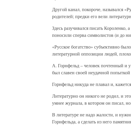
Другой канал, покороче, назывался «Р
родителей; предки его вели литератур
Здесь разучивался писать Короленко, а
поносили сперва символистов (и до ни
«Русское богатство» субъективно был
литературной оппозиции людей, плох
А. Горнфельд – человек почтенный и
был славен своей неудачной попыткой
Горнфельд никуда не плавал и, кажется
Литературно он никого не родил, и это
умнее журнала, в котором он писал, но
В литературе не надо жалости, и нужн
Горнфельда, а сделать из него памятни