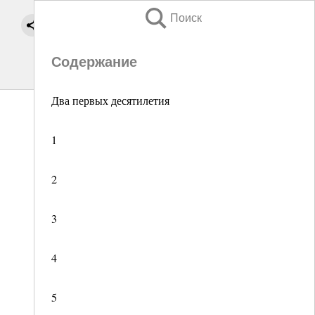
Поиск
Содержание
Два первых десятилетия
1
2
3
4
5