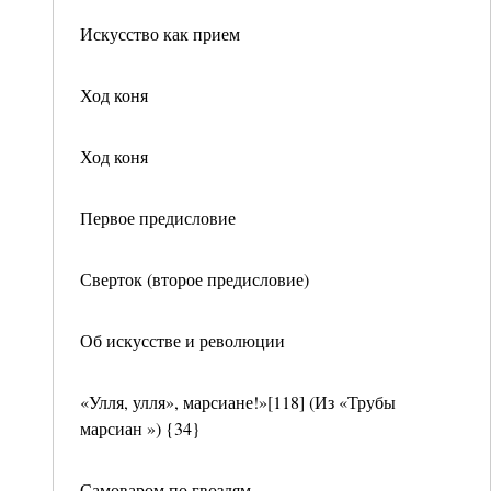
Искусство как прием
Ход коня
Ход коня
Первое предисловие
Сверток (второе предисловие)
Об искусстве и революции
«Улля, улля», марсиане!»[118] (Из «Трубы
марсиан ») {34}
Самоваром по гвоздям