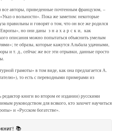
и все авторы, приведенные почтенным французом, –
«Указ о вольности». Пока же заметим: некоторые
за правильны и говорят о том, что он все же родился
 Европы», но они даны з н а х а р с к и, как
ского описания можно попытаться объяснить умелым
ями»; те образы, которые кажутся Альбала удачными,
ры и т. д., сейчас же все эти отрывки, данные просто
ы.
урной грамоты» в том виде, как она предлагается А.
ателю»), то есть с переводными примерами из
ь редактор книги во втором ее издании) русскими
нимым руководством для всякого, кто захочет научиться
ропы» и «Русском богатстве».
книг! 📚