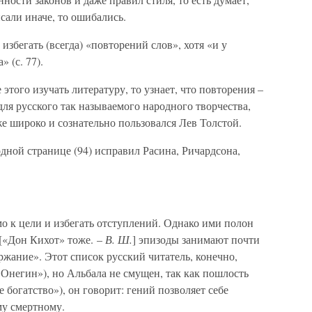
исали иначе, то ошибались.
избегать (всегда) «повторений слов», хотя «и у
 (с. 77).
 этого изучать литературу, то узнает, что повторения –
для русского так называемого народного творчества,
же широко и сознательно пользовался Лев Толстой.
одной странице (94) исправил Расина, Ричардсона,
о к цели и избегать отступлений. Однако ими полон
[«Дон Кихот» тоже. –
В. Ш.
] эпизоды занимают почти
ержание». Этот список русский читатель, конечно,
негин»), но Альбала не смущен, так как пошлость
е богатство»), он говорит: гений позволяет себе
му смертному.