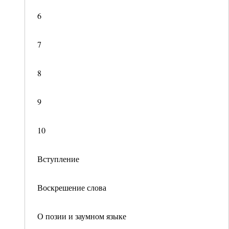
6
7
8
9
10
Вступление
Воскрешение слова
О позии и заумном языке