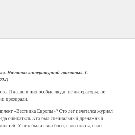
еля. Начатки литературной грамоты». С
924)
то. Писали в них особые люди: не литераторы, не
ни презирали.
мплект «Вестника Европы»? Сто лет печатался журнал
сегда ошибаться. Это был специальный дренажный
рностей. У них были свои боги, свои поэты, свои