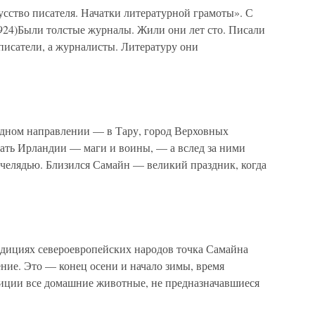
сство писателя. Начатки литературной грамоты». С
1924)Были толстые журналы. Жили они лет сто. Писали
 писатели, а журналисты. Литературу они
ном направлении — в Тару, город Верховных
знать Ирландии — маги и воины, — а вслед за ними
 челядью. Близился Самайн — великий праздник, когда
циях североевропейских народов точка Самайна
ние. Это — конец осени и начало зимы, время
адиции все домашние животные, не предназначавшиеся