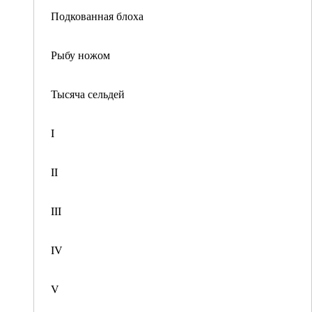
Подкованная блоха
Рыбу ножом
Тысяча сельдей
I
II
III
IV
V