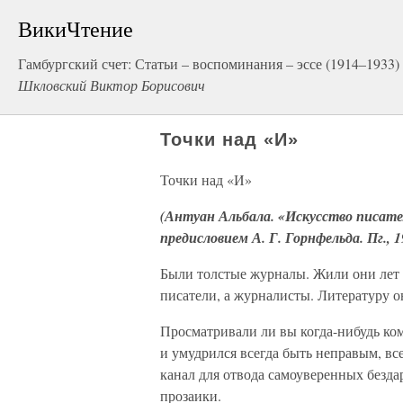
ВикиЧтение
Гамбургский счет: Статьи – воспоминания – эссе (1914–1933)
Шкловский Виктор Борисович
Точки над «И»
Точки над «И»
(Антуан Альбала. «Искусство писат
предисловием А. Г. Горнфельда. Пг., 1
Были толстые журналы. Жили они лет с
писатели, а журналисты. Литературу о
Просматривали ли вы когда-нибудь ко
и умудрился всегда быть неправым, в
канал для отвода самоуверенных безда
прозаики.