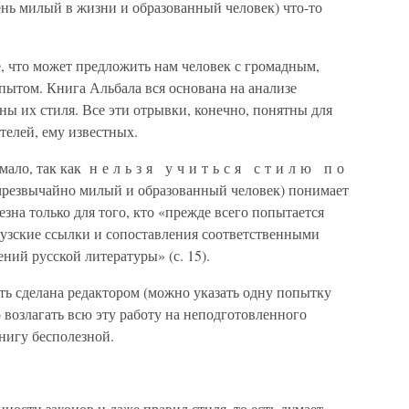
ень милый в жизни и образованный человек) что-то
, что может предложить нам человек с громадным,
пытом. Книга Альбала вся основана на анализе
ны их стиля. Все эти отрывки, конечно, понятны для
телей, ему известных.
мало, так как н е л ь з я у ч и т ь с я с т и л ю п о
(чрезвычайно милый и образованный человек) понимает
лезна только для того, кто «прежде всего попытается
цузские ссылки и сопоставления соответственными
ий русской литературы» (с. 15).
ть сделана редактором (можно указать одну попытку
но возлагать всю эту работу на неподготовленного
книгу бесполезной.
нности законов и даже правил стиля, то есть думает,