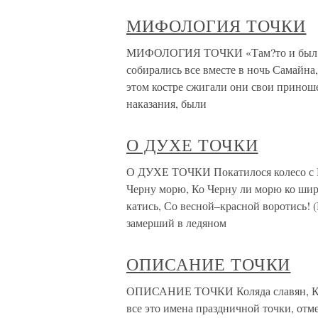
МИФОЛОГИЯ ТОЧКИ
МИФОЛОГИЯ ТОЧКИ «Там?то и был пом
собирались все вместе в ночь Самайн
этом костре сжигали они свои приноше
наказания, были
О ДУХЕ ТОЧКИ
О ДУХЕ ТОЧКИ Покатилося колесо с Но
Черну морю, Ко Черну ли морю ко широ
катись, Со весной–красной воротись! 
замерший в ледяном
ОПИСАНИЕ ТОЧКИ
ОПИСАНИЕ ТОЧКИ Коляда славян, Кал
все это имена праздничной точки, от