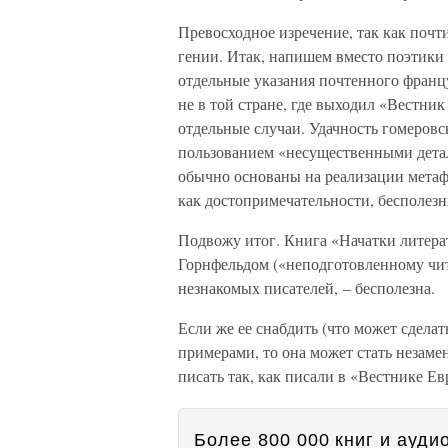
Превосходное изречение, так как почт
гении. Итак, напишем вместо поэтики 
отдельные указания почтенного францу
не в той стране, где выходил «Вестник
отдельные случаи. Удачность гомеров
пользованием «несущественными детал
обычно основаны на реализации метафо
как достопримечательности, бесполезн
Подвожу итог. Книга «Начатки литерат
Горнфельдом («неподготовленному чит
незнакомых писателей, – бесполезна.
Если же ее снабдить (что может сделат
примерами, то она может стать незаме
писать так, как писали в «Вестнике Ев
Более 800 000 книг и аудио