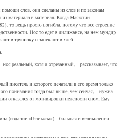
и помощи слов, они сделаны из слов и по законам
я из материала в материал. Когда Масютин
2}, то вещь просто погибла, потому что все строение
едственности. Нос то едет в дилижансе, на нем мундир
вают в тряпочку и запекают в хлеб.
.
 нос реальный, хотя и отрезанный, – рассказывает, что
ый писатель и которого печатали в его время только
ого понимания тогда был выше, чем сейчас, – нужна
ции отказался от мотивировки нелепости сном. Ему
на (издание «Геликона») – большая и великолепно
р рассказчика с читателем о том, кто начал раньше,