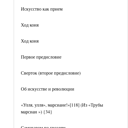
Искусство как прием
Ход коня
Ход коня
Первое предисловие
Сверток (второе предисловие)
Об искусстве и революции
«Улля, улля», марсиане!»[118] (Из «Трубы
марсиан ») {34}
Самоваром по гвоздям