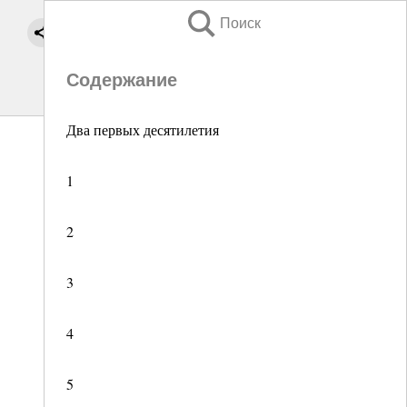
Поиск
Содержание
Два первых десятилетия
1
2
3
4
5