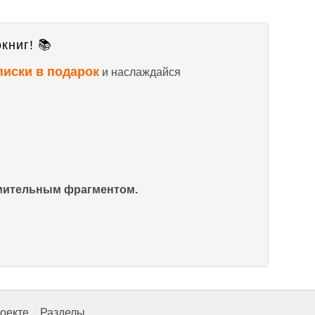
книг! 📚
писки в подарок
и наслаждайся
омительным фрагментом.
оекте
Разделы