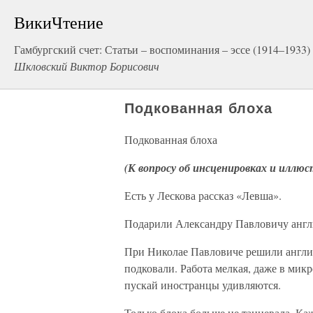
ВикиЧтение
Гамбургский счет: Статьи – воспоминания – эссе (1914–1933)
Шкловский Виктор Борисович
Подкованная блоха
Подкованная блоха
(К вопросу об инсценировках и иллю
Есть у Лескова рассказ «Левша».
Подарили Александру Павловичу англ
При Николае Павловиче решили англич
подковали. Работа мелкая, даже в микр
пускай иностранцы удивляются.
Только блоха больше не танцевала. К