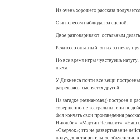
Из очень хорошего рассказа получаетс
С интересом наблюдал за сценой.
Двое разговаривают, остальным делать
Режиссер опытный, он их за печку пря
Но все время игры чувствуешь натугу, 
пьеса.
У Диккенса почти все вещи построены 
разрешаясь, сменяется другой.
На загадке (незнакомец) построен и ра
совершенно не театральны, они не де
был кончать свои произведения расска
Никльби», «Мартин Чезльвит», «Наш в
«Сверчок»; это не развертывание дейс
полуудовлетворительное объяснение в 