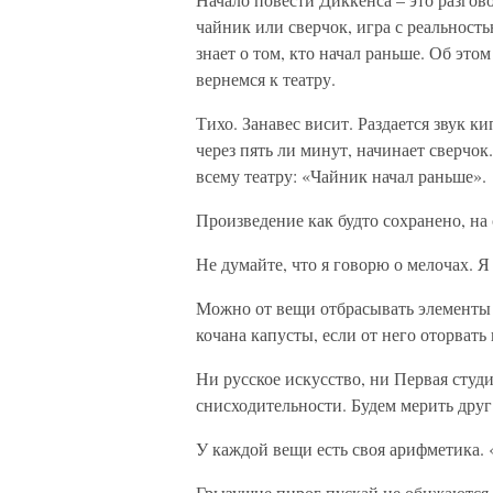
чайник или сверчок, игра с реальностью
знает о том, кто начал раньше. Об этом
вернемся к театру.
Тихо. Занавес висит. Раздается звук к
через пять ли минут, начинает сверчок
всему театру: «Чайник начал раньше».
Произведение как будто сохранено, на
Не думайте, что я говорю о мелочах. 
Можно от вещи отбрасывать элементы е
кочана капусты, если от него оторвать 
Ни русское искусство, ни Первая студ
снисходительности. Будем мерить друг
У каждой вещи есть своя арифметика. 
Грызущие пирог пускай не обижаются.