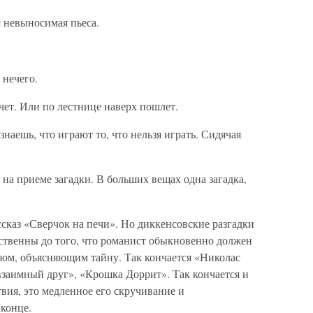
я невыносимая пьеса.
 нечего.
чет. Или по лестнице наверх пошлет.
знаешь, что играют то, что нельзя играть. Сидячая
на приеме загадки. В больших вещах одна загадка,
ссказ «Сверчок на печи». Но диккенсовские разгадки
йственны до того, что романист обыкновенно должен
зом, объясняющим тайну. Так кончается «Николас
заимный друг», «Крошка Доррит». Так кончается и
твия, это медленное его скручивание и
конце.