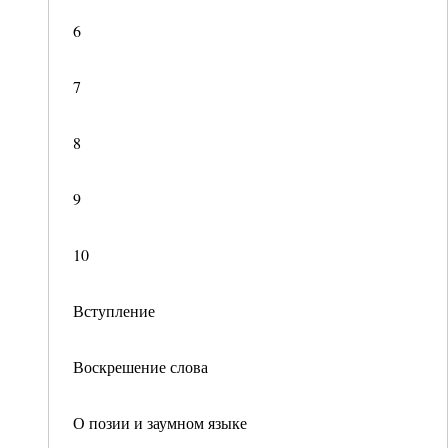
6
7
8
9
10
Вступление
Воскрешение слова
О позии и заумном языке