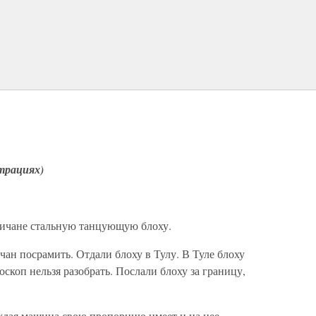
страциях)
ичане стальную танцующую блоху.
ан посрамить. Отдали блоху в Тулу. В Туле блоху
оскоп нельзя разобрать. Послали блоху за границу,
аждая машина свою пропорцию имеет и на нее