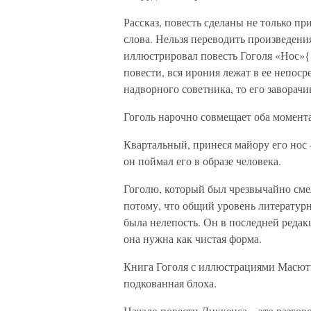
Рассказ, повесть сделаны не только пр
слова. Нельзя переводить произведени
иллюстрировал повесть Гоголя «Нос»{8
повести, вся ирония лежат в ее непоср
надворного советника, то его заворачи
Гоголь нарочно совмещает оба момента
Квартальный, принеся майору его нос –
он поймал его в образе человека.
Гоголю, который был чрезвычайно смел
потому, что общий уровень литературн
была нелепость. Он в последней редак
она нужна как чистая форма.
Книга Гоголя с иллюстрациями Масюти
подкованная блоха.
Начало повести Диккенса – это разгово