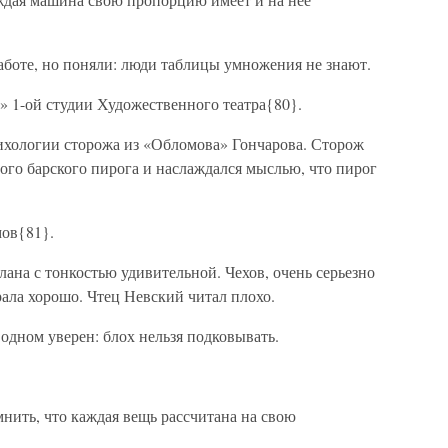
аботе, но поняли: люди таблицы умножения не знают.
» 1-ой студии Художественного театра{80}.
ихологии сторожа из «Обломова» Гончарова. Сторож
ного барского пирога и наслаждался мыслью, что пирог
ов{81}.
лана с тонкостью удивительной. Чехов, очень серьезно
рала хорошо. Чтец Невский читал плохо.
 одном уверен: блох нельзя подковывать.
нить, что каждая вещь рассчитана на свою