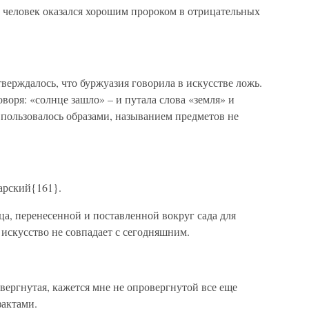
то человек оказался хорошим пророком в отрицательных
тверждалось, что буржуазия говорила в искусстве ложь.
воря: «солнце зашло» – и путала слова «земля» и
о пользовалось образами, называнием предметов не
арский{161}.
а, перенесенной и поставленной вокруг сада для
 искусство не совпадает с сегодняшним.
овергнутая, кажется мне не опровергнутой все еще
фактами.