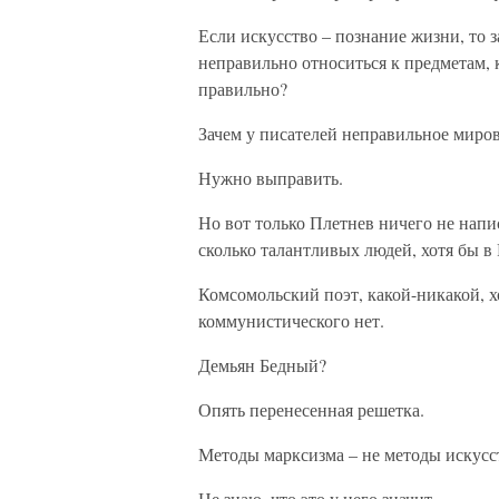
Если искусство – познание жизни, то з
неправильно относиться к предметам, к
правильно?
Зачем у писателей неправильное миро
Нужно выправить.
Но вот только Плетнев ничего не напи
сколько талантливых людей, хотя бы в
Комсомольский поэт, какой-никакой, хо
коммунистического нет.
Демьян Бедный?
Опять перенесенная решетка.
Методы марксизма – не методы искусст
Не знаю, что это у него значит.