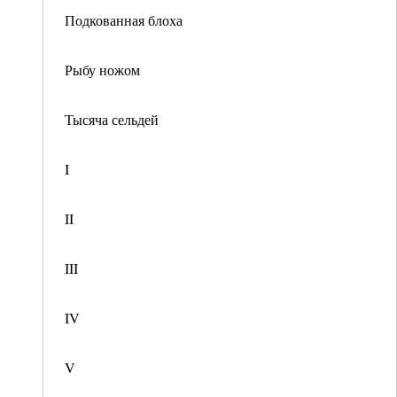
Подкованная блоха
Рыбу ножом
Тысяча сельдей
I
II
III
IV
V