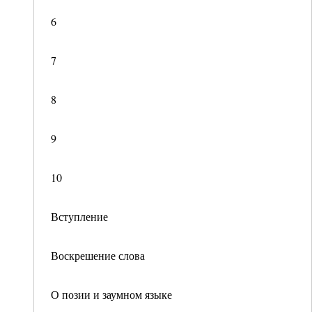
6
7
8
9
10
Вступление
Воскрешение слова
О позии и заумном языке