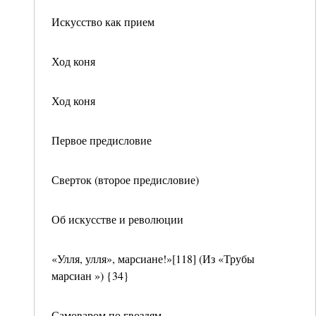
Искусство как прием
Ход коня
Ход коня
Первое предисловие
Сверток (второе предисловие)
Об искусстве и революции
«Улля, улля», марсиане!»[118] (Из «Трубы
марсиан ») {34}
Самоваром по гвоздям