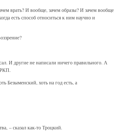
ачем врать? И вообще, зачем образы? И зачем вообще
огда есть способ относиться к ним научно и
воззрение?
сал. И другие не написали ничего правильного. А
 РКП.
ть Безыменский, хоть на год есть, а
ва, – сказал как-то Троцкий.