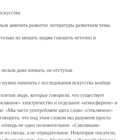
искусства.
льзя заменять развитие литературы развитием темы.
 только не мешать людям говорить неточно и
нельзя даже воевать, не отступая.
 нужно начинать с исследования искусства вообще.
толетия люди, которые говорили, что существует
еклянное» электричество и отдельное «атмосферное» и
и: «Мы часто употребляем здесь слово «стеклянное»
оговорить, что под этим словом мы разумеем просто
 а отнюдь не одно положительное. «Смоляным»
е из смолы, а не отрицательное. Некоторые писатели,
ricit? vitr?e, Glass-Electricit?t, и ?lectricit? r?sineuse,