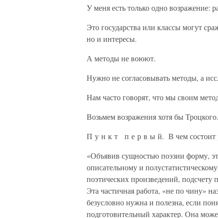
У меня есть только одно возражение: р
Это государства или классы могут сраж
но и интересы.
А методы не воюют.
Нужно не согласовывать методы, а исс
Нам часто говорят, что мы своим мето
Возьмем возражения хотя бы Троцкого
П у н к т п е р в ы й. В чем состоит
«Объявив сущностью поэзии форму, эта
описательному и полустатистическому
поэтических произведений, подсчету п
Эта частичная работа, «не по чину» н
безусловно нужна и полезна, если пон
подготовительный характер. Она може