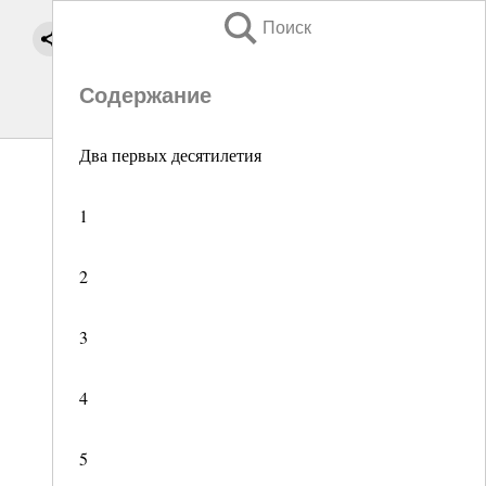
Поиск
Содержание
Два первых десятилетия
1
2
3
4
5