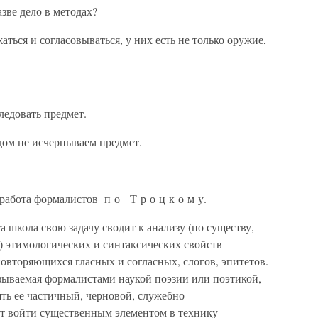
азве дело в методах?
аться и согласовываться, у них есть не только оружие,
ледовать предмет.
дом не исчерпываем предмет.
.
 работа формалистов п о Т р о ц к о м у.
 школа свою задачу сводит к анализу (по существу,
) этимологических и синтаксических свойств
овторяющихся гласных и согласных, слогов, эпитетов.
азываемая формалистами наукой поэзии или поэтикой,
ять ее частичный, черновой, служебно-
т войти существенным элементом в технику