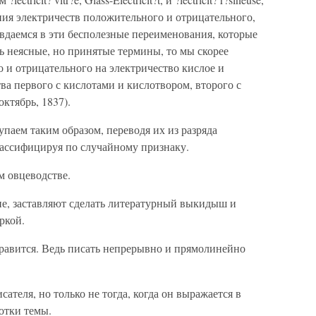
вания электричеств положительного и отрицательного,
даемся в эти бесполезные переименования, которые
ь неясные, но принятые термины, то мы скорее
 и отрицательного на электричество кислое и
ва первого с кислотами и кислотвором, второго с
ктябрь, 1837).
паем таким образом, переводя их из разряда
лассифицируя по случайному признаку.
м овцеводстве.
ие, заставляют сделать литературный выкидыш и
ркой.
нравится. Ведь писать непрерывно и прямолинейно
сателя, но только не тогда, когда он выражается в
отки темы.