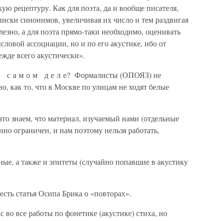
кую рецептуру. Как для поэта, да и вообще писателя,
списки синонимов, увеличивая их число и тем раздвигая
лезно, а для поэта прямо-таки необходимо, оценивать
словой ассоциации, но и по его акустике, ибо от
ежде всего акустически».
 а с а м о м д е л е? Формалисты (ОПОЯЗ) не
о, как то, что в Москве по улицам не ходят белые
то знаем, что материал, изучаемый нами (отдельные
нно ограничен, и нам поэтому нельзя работать,
ые, а также и эпитеты (случайно попавшие в акустику
есть статья Осипа Брика о «повторах».
 во все работы по фонетике (акустике) стиха, но