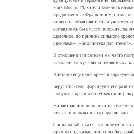
Harz-Electricit?t, хотели заменить наз
предложенные Франклином; но мы не в
ничего не объясняют. Если уж изменят
согласились бы вместо положительного
щелочное, по причине сильного сродст
щелочами» («Библиотека для чтения», о
В отношении писателей мы часто посту
«смоляных» в разряд «стеклянных», к
Виновно еще наше время в каракулево
Берут писателя, форсируют его развит
любуются красивой (субъективно) шку
На завтрашний день писатель уже не 
нельзя, и нельзя писать параллельно.
Социальный заказ часто полезен для пи
прямом подсказывании способа разраб