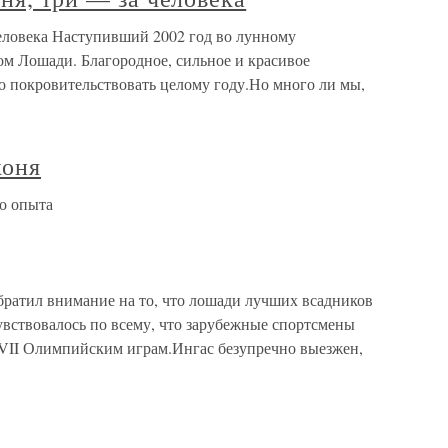
человека Наступивший 2002 год во лунному
ом Лошади. Благородное, сильное и красивое
о покровительствовать целому году.Но много ли мы,
коня
о опыта
тил внимание на то, что лошади лучших всадников
Чувствовалось по всему, что зарубежные спортсмены
XVII Олимпийским играм.Ингас безупречно выезжен,