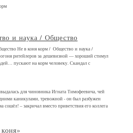
корм
ОЭЗ
тво и наука / Общество
Общество Не в коня корм / Общество и наука /
погоня ритейлеров за дешевизной — хороший стимул
дей… пускают на корм человеку. Скандал с
 выдалась для чиновника Игната Тимофеевича, чей
дними каникулами, тревожной - он был разбужен
а сошёл! – закричал вместо приветствия его коллега
 коня»