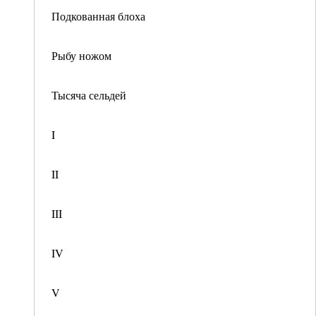
Подкованная блоха
Рыбу ножом
Тысяча сельдей
I
II
III
IV
V