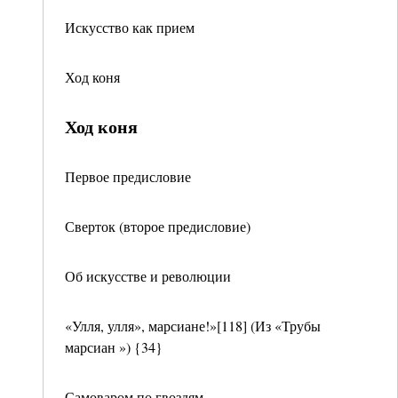
Искусство как прием
Ход коня
Ход коня
Первое предисловие
Сверток (второе предисловие)
Об искусстве и революции
«Улля, улля», марсиане!»[118] (Из «Трубы
марсиан ») {34}
Самоваром по гвоздям