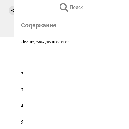
Поиск
Содержание
Два первых десятилетия
1
2
3
4
5