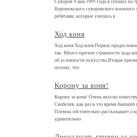
Суворов 9 мая 1995 года я спешил на
Воронежского суворовского военного 
ребятами, которые учились в
Ход коня
Ход коня Ход коня Первое предисловие
так: Много причин странности хода ко
об условности искусства.Вторая причин
потому, что
Корону за коня!
Корону за коня! Очень вкусно повест
Скобелев, как раз в это время бывший
Плевны обстоятельно рассказывает о кр
удивительно
Двенадцать гривен за ко