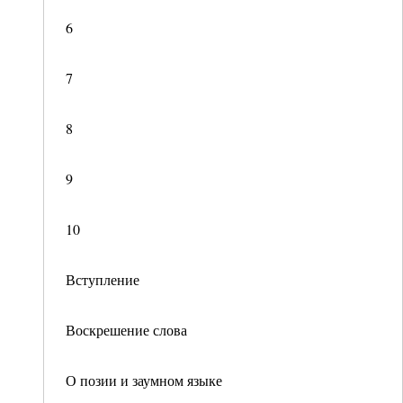
6
7
8
9
10
Вступление
Воскрешение слова
О позии и заумном языке