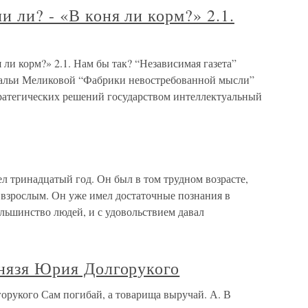
и ли? - «В коня ли корм?» 2.1.
я ли корм?» 2.1. Нам бы так? “Независимая газета”
атальи Меликовой “Фабрики невостребованной мысли”
тратегических решений государством интеллектуальный
л тринадцатый год. Он был в том трудном возрасте,
ь взрослым. Он уже имел достаточные познания в
ольшинство людей, и с удовольствием давал
князя Юрия Долгорукого
горукого Сам погибай, а товарища выручай. А. В