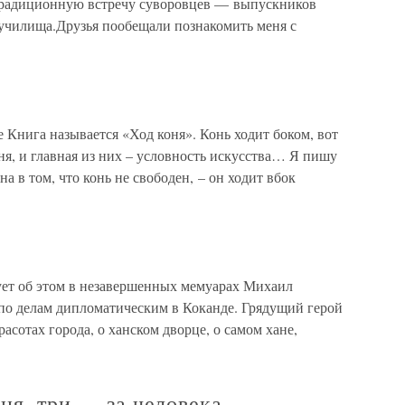
 традиционную встречу суворовцев — выпускников
училища.Друзья пообещали познакомить меня с
 Книга называется «Ход коня». Конь ходит боком, вот
ня, и главная из них – условность искусства… Я пишу
а в том, что конь не свободен, – он ходит вбок
вует об этом в незавершенных мемуарах Михаил
 по делам дипломатическим в Коканде. Грядущий герой
асотах города, о ханском дворце, о самом хане,
ня, три — за человека