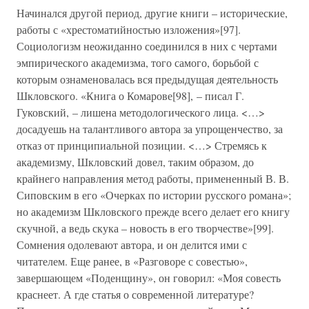
Начинался другой период, другие книги – исторические,
работы с «хрестоматийностью изложения»[97].
Социологизм неожиданно соединился в них с чертами
эмпирического академизма, того самого, борьбой с
которым ознаменовалась вся предыдущая деятельность
Шкловского. «Книга о Комарове[98], – писал Г.
Гуковский, – лишена методологического лица. <…>
досадуешь на талантливого автора за упрощенчество, за
отказ от принципиальной позиции. <…> Стремясь к
академизму, Шкловский довел, таким образом, до
крайнего направления метод работы, примененный В. В.
Сиповским в его «Очерках по истории русского романа»;
но академизм Шкловского прежде всего делает его книгу
скучной, а ведь скука – новость в его творчестве»[99].
Сомнения одолевают автора, и он делится ими с
читателем. Еще ранее, в «Разговоре с совестью»,
завершающем «Поденщину», он говорил: «Моя совесть
краснеет. А где статья о современной литературе?