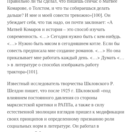
Правильно ли ты сделал, что пишешь сейчас о Матвее
Комарове, о Толстом, и что ты собираешься делать
дальше? И мне и моей совести тревожно»[100]. Он
убеждает себя, что так надо, он почти заклинает: «А
Матвей Комаров и история – это способ изучать
современность. <…> Сегодня нужно быть с кем-нибудь.
<…> Нужно быть мясом в сегодняшнем котле. Если бы
совесть предписала мне создание романов. <…> Но она
приказывает мне работать каждый день. <…> Думать <…
> в литературе о способах изображать работу
трактора»[101].
Известный исследователь творчества Шкловского Р.
Шелдон пишет, что после 1925 г. Шкловский «под
влиянием постоянного давления со стороны
марксистской критики и РАППа, а также в силу
естественной эволюции взглядов пришел к модификации
своих принципов и определенному признанию роли
социальных норм в литературе. Он работал в