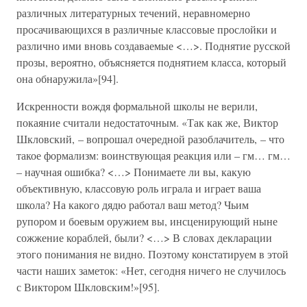
различных литературных течений, неравномерно
просачивающихся в различные классовые прослойки и
различно ими вновь создаваемые <…>. Поднятие русской
прозы, вероятно, объясняется поднятием класса, который
она обнаружила»[94].
Искренности вождя формальной школы не верили,
покаяние считали недостаточным. «Так как же, Виктор
Шкловский, – вопрошал очередной разоблачитель, – что
такое формализм: воинствующая реакция или – гм… гм…
– научная ошибка? <…> Понимаете ли вы, какую
объективную, классовую роль играла и играет ваша
школа? На какого дядю работал ваш метод? Чьим
рупором и боевым оружием вы, инсценирующий ныне
сожжение кораблей, были? <…> В словах декларации
этого понимания не видно. Поэтому констатируем в этой
части наших заметок: «Нет, сегодня ничего не случилось
с Виктором Шкловским!»[95].