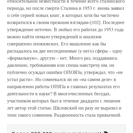
относительной безвестности в течение всего сталинского
периода, но после смерти Сталина в 1953 г. вновь заявил
о себе серией новых книг, в которых хотя бы частично
возвратился к своим прежним взглядам»[102]. Последнее
утверждение неточно. В любых его работах до 1953 года
можно найти немало утверждений и анализов
совершенно опоязовских. Его мышление как бы
распадалось на две несоединимые (у него) сферы – одну
«формальную», другую – нет. Много раз, поддавшись
давлению, требованиям или спеша навстречу им, он
публично осуждал ошибки ОПОЯЗа, утверждал, что «не
устал расти». Но сомневался ли он «на самом деле» в
направлении работы ОПЯЗа и главных результатах его
деятельности в науке? В многочисленных беседах,
участником которых был в течение двадцати с лишним
лет автор этой статьи, Шкловский ни разу не выразил и
тени такого сомнения. Раздвоенность стала привычной.