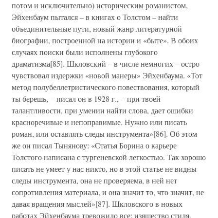
потом и исключительно) историческим романистом,
Эйхенбаум пытался – в книгах о Толстом – найти
объединительные пути, новый жанр литературной
биографии, построенной на истории и «быте». В обоих
случаях поиски были исполнены глубокого
драматизма[85]. Шкловский – в числе немногих – остро
чувствовал издержки «новой манеры» Эйхенбаума. «Тот
метод полубеллетристического повествования, который
ты берешь, – писал он в 1928 г., – при твоей
талантливости, при умении найти слова, дает ошибки
красноречивые и непоправимые. Нужно или писать
роман, или оставлять следы инструмента»[86]. Об этом
же он писал Тынянову: «Статья Борина о карьере
Толстого написана с тургеневской легкостью. Так хорошо
писать не умеет у нас никто, но в этой статье не видны
следы инструмента, она не проверяема, в ней нет
сопротивления материала, и она значит то, что значит, не
давая вращения мыслей»[87]. Шкловского в новых
работах Эйхенбаума тревожило все: изящество стиля,