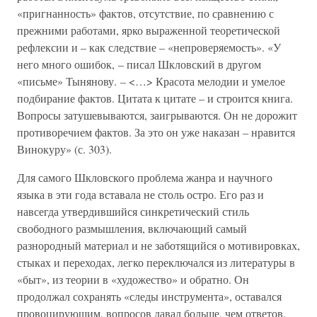
«пригнанность» фактов, отсутствие, по сравнению с
прежними работами, ярко выраженной теоретической
рефлексии и – как следствие – «непроверяемость». «У
него много ошибок, – писал Шкловский в другом
«письме» Тынянову. – <…> Красота мелодии и умелое
подбирание фактов. Цитата к цитате – и строится книга.
Вопросы затушевываются, заигрываются. Он не дорожит
противоречием фактов. За это он уже наказан – нравится
Винокуру» (с. 303).
Для самого Шкловского проблема жанра и научного
языка в эти года вставала не столь остро. Его раз и
навсегда утвердившийся синкретический стиль
свободного размышления, включающий самый
разнородный материал и не заботящийся о мотивировках,
стыках и переходах, легко переключался из литературы в
«быт», из теории в «художество» и обратно. Он
продолжал сохранять «следы инструмента», оставался
провоцирующим, вопросов давал больше, чем ответов.