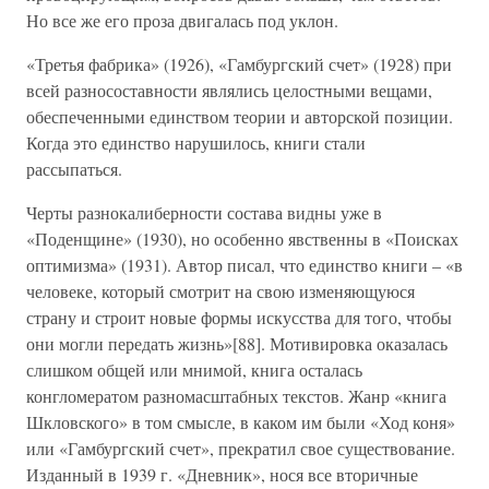
Но все же его проза двигалась под уклон.
«Третья фабрика» (1926), «Гамбургский счет» (1928) при
всей разносоставности являлись целостными вещами,
обеспеченными единством теории и авторской позиции.
Когда это единство нарушилось, книги стали
рассыпаться.
Черты разнокалиберности состава видны уже в
«Поденщине» (1930), но особенно явственны в «Поисках
оптимизма» (1931). Автор писал, что единство книги – «в
человеке, который смотрит на свою изменяющуюся
страну и строит новые формы искусства для того, чтобы
они могли передать жизнь»[88]. Мотивировка оказалась
слишком общей или мнимой, книга осталась
конгломератом разномасштабных текстов. Жанр «книга
Шкловского» в том смысле, в каком им были «Ход коня»
или «Гамбургский счет», прекратил свое существование.
Изданный в 1939 г. «Дневник», нося все вторичные