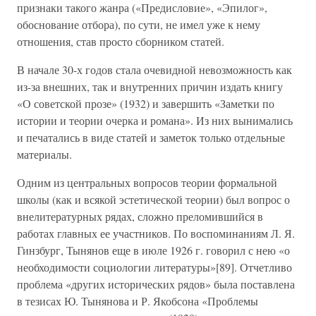
признаки такого жанра («Предисловие», «Эпилог»,
обоснование отбора), по сути, не имел уже к нему
отношения, став просто сборником статей.
В начале 30-х годов стала очевидной невозможность как
из-за внешних, так и внутренних причин издать книгу
«О советской прозе» (1932) и завершить «Заметки по
истории и теории очерка и романа». Из них вынимались
и печатались в виде статей и заметок только отдельные
материалы.
Одним из центральных вопросов теории формальной
школы (как и всякой эстетической теории) был вопрос о
внелитературных рядах, сложно преломившийся в
работах главных ее участников. По воспоминаниям Л. Я.
Гинзбург, Тынянов еще в июле 1926 г. говорил с нею «о
необходимости социологии литературы»[89]. Отчетливо
проблема «других исторических рядов» была поставлена
в тезисах Ю. Тынянова и Р. Якобсона «Проблемы