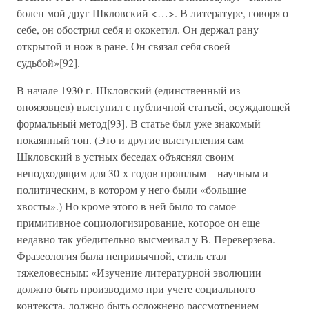
болен мой друг Шкловский <…>. В литературе, говоря о
себе, он обострил себя и ококетил. Он держал рану
открытой и нож в ране. Он связал себя своей
судьбой»[92].
В начале 1930 г. Шкловский (единственный из
опоязовцев) выступил с публичной статьей, осуждающей
формальный метод[93]. В статье был уже знакомый
покаянный тон. (Это и другие выступления сам
Шкловский в устных беседах объяснял своим
неподходящим для 30-х годов прошлым – научным и
политическим, в котором у него были «большие
хвосты».) Но кроме этого в ней было то самое
примитивное социологизирование, которое он еще
недавно так убедительно высмеивал у В. Переверзева.
Фразеология была непривычной, стиль стал
тяжеловесным: «Изучение литературной эволюции
должно быть производимо при учете социального
контекста, должно быть осложнено рассмотрением