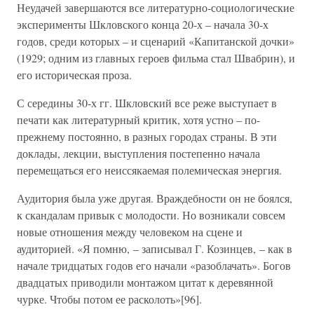
Неудачей завершаются все литературно-социологические
эксперименты Шкловского конца 20-х – начала 30-х
годов, среди которых – и сценарий «Капитанской дочки»
(1929; одним из главных героев фильма стал Швабрин), и
его историческая проза.
С середины 30-х гг. Шкловский все реже выступает в
печати как литературный критик, хотя устно – по-
прежнему постоянно, в разных городах страны. В эти
доклады, лекции, выступления постепенно начала
перемещаться его неиссякаемая полемическая энергия.
Аудитория была уже другая. Враждебности он не боялся,
к скандалам привык с молодости. Но возникали совсем
новые отношения между человеком на сцене и
аудиторией. «Я помню, – записывал Г. Козинцев, – как в
начале тридцатых годов его начали «разоблачать». Богов
двадцатых приводили монтажом цитат к деревянной
чурке. Чтобы потом ее расколоть»[96].