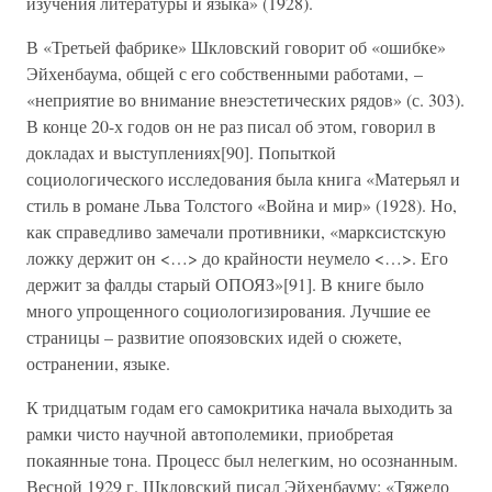
изучения литературы и языка» (1928).
В «Третьей фабрике» Шкловский говорит об «ошибке»
Эйхенбаума, общей с его собственными работами, –
«неприятие во внимание внеэстетических рядов» (с. 303).
В конце 20-х годов он не раз писал об этом, говорил в
докладах и выступлениях[90]. Попыткой
социологического исследования была книга «Матерьял и
стиль в романе Льва Толстого «Война и мир» (1928). Но,
как справедливо замечали противники, «марксистскую
ложку держит он <…> до крайности неумело <…>. Его
держит за фалды старый ОПОЯЗ»[91]. В книге было
много упрощенного социологизирования. Лучшие ее
страницы – развитие опоязовских идей о сюжете,
остранении, языке.
К тридцатым годам его самокритика начала выходить за
рамки чисто научной автополемики, приобретая
покаянные тона. Процесс был нелегким, но осознанным.
Весной 1929 г. Шкловский писал Эйхенбауму: «Тяжело