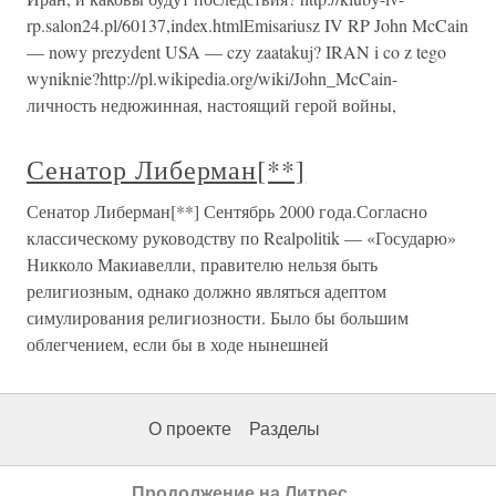
rp.salon24.pl/60137,index.htmlEmisariusz IV RP John McCain
— nowy prezydent USA — czy zaatakuj? IRAN i co z tego
wyniknie?http://pl.wikipedia.org/wiki/John_McCain-
личность недюжинная, настоящий герой войны,
Сенатор Либерман[**]
Сенатор Либерман[**] Сентябрь 2000 года.Согласно
классическому руководству по Realpolitik — «Государю»
Никколо Макиавелли, правителю нельзя быть
религиозным, однако должно являться адептом
симулирования религиозности. Было бы большим
облегчением, если бы в ходе нынешней
О проекте
Разделы
Продолжение на Литрес