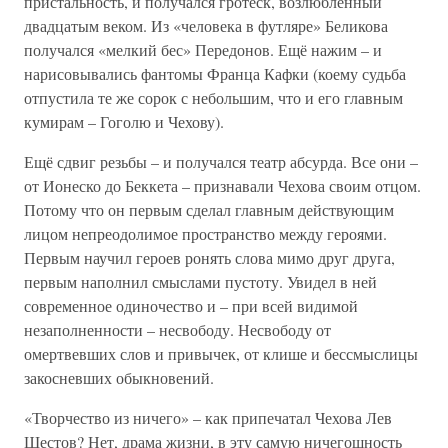
пристальность, и получался гротеск, возлюбленный
двадцатым веком. Из «человека в футляре» Беликова
получался «мелкий бес» Передонов. Ещё нажим – и
нарисовывались фантомы Франца Кафки (коему судьба
отпустила те же сорок с небольшим, что и его главным
кумирам – Гоголю и Чехову).
Ещё сдвиг резьбы – и получался театр абсурда. Все они –
от Ионеско до Беккета – признавали Чехова своим отцом.
Потому что он первым сделал главным действующим
лицом непреодолимое пространство между героями.
Первым научил героев ронять слова мимо друг друга,
первым наполнил смыслами пустоту. Увидел в ней
современное одиночество и – при всей видимой
незаполненности – несвободу. Несвободу от
омертвевших слов и привычек, от клише и бессмыслицы
закосневших обыкновений.
«Творчество из ничего» – как припечатал Чехова Лев
Шестов? Нет, драма жизни, в эту самую ничегошность