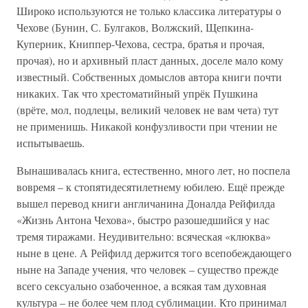
Широко используются не только классика литературы о
Чехове (Бунин, С. Булгаков, Волжский, Щепкина-
Куперник, Книппер-Чехова, сестра, братья и прочая,
прочая), но и архивный пласт данных, доселе мало кому
известный. Собственных домыслов автора книги почти
никаких. Так что хрестоматийный упрёк Пушкина
(врёте, мол, подлецы, великий человек не вам чета) тут
не применишь. Никакой конфузливости при чтении не
испытываешь.
Вынашивалась книга, естественно, много лет, но поспела
вовремя – к стопятидесятилетнему юбилею. Ещё прежде
вышел перевод книги англичанина Доналда Рейфилда
«Жизнь Антона Чехова», быстро разошедшийся у нас
тремя тиражами. Неудивительно: всяческая «клюква»
ныне в цене. А Рейфилд держится того всепобеждающего
ныне на Западе учения, что человек – существо прежде
всего сексуально озабоченное, а всякая там духовная
культура – не более чем плод сублимации. Кто принимал