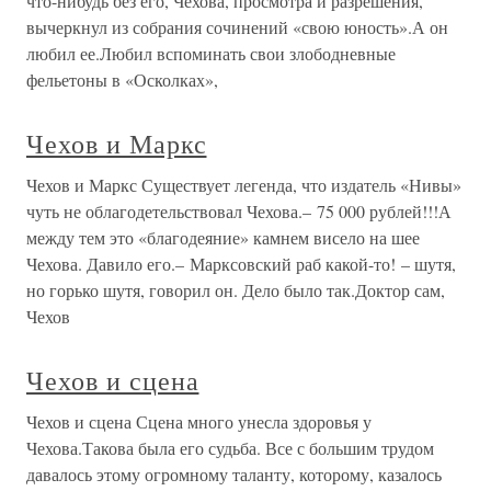
что-нибудь без его, Чехова, просмотра и разрешения,
вычеркнул из собрания сочинений «свою юность».А он
любил ее.Любил вспоминать свои злободневные
фельетоны в «Осколках»,
Чехов и Маркс
Чехов и Маркс Существует легенда, что издатель «Нивы»
чуть не облагодетельствовал Чехова.– 75 000 рублей!!!А
между тем это «благодеяние» камнем висело на шее
Чехова. Давило его.– Марксовский раб какой-то! – шутя,
но горько шутя, говорил он. Дело было так.Доктор сам,
Чехов
Чехов и сцена
Чехов и сцена Сцена много унесла здоровья у
Чехова.Такова была его судьба. Все с большим трудом
давалось этому огромному таланту, которому, казалось