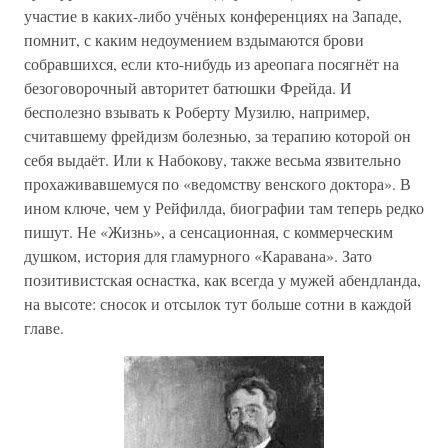
участие в каких-либо учёных конференциях на Западе,
помнит, с каким недоумением вздымаются брови
собравшихся, если кто-нибудь из ареопага посягнёт на
безоговорочный авторитет батюшки Фрейда. И
бесполезно взывать к Роберту Музилю, например,
считавшему фрейдизм болезнью, за терапию которой он
себя выдаёт. Или к Набокову, также весьма язвительно
прохаживавшемуся по «ведомству венского доктора». В
ином ключе, чем у Рейфилда, биографии там теперь редко
пишут. Не «Жизнь», а сенсационная, с коммерческим
душком, история для гламурного «Каравана». Зато
позитивистская оснастка, как всегда у мужей абендланда,
на высоте: сносок и отсылок тут больше сотни в каждой
главе.