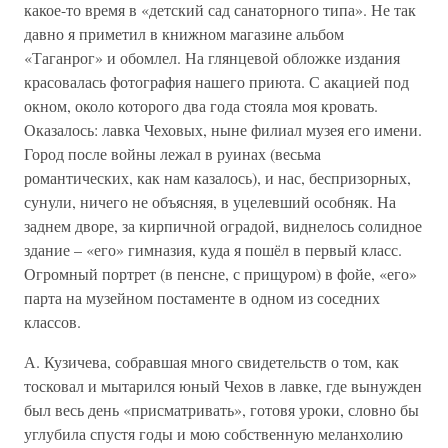
какое-то время в «детский сад санаторного типа». Не так
давно я приметил в книжном магазине альбом
«Таганрог» и обомлел. На глянцевой обложке издания
красовалась фотография нашего приюта. С акацией под
окном, около которого два года стояла моя кровать.
Оказалось: лавка Чеховых, ныне филиал музея его имени.
Город после войны лежал в руинах (весьма
романтических, как нам казалось), и нас, беспризорных,
сунули, ничего не объясняя, в уцелевший особняк. На
заднем дворе, за кирпичной оградой, виднелось солидное
здание – «его» гимназия, куда я пошёл в первый класс.
Огромный портрет (в пенсне, с прищуром) в фойе, «его»
парта на музейном постаменте в одном из соседних
классов.
А. Кузичева, собравшая много свидетельств о том, как
тосковал и мытарился юный Чехов в лавке, где вынужден
был весь день «присматривать», готовя уроки, словно бы
углубила спустя годы и мою собственную меланхолию