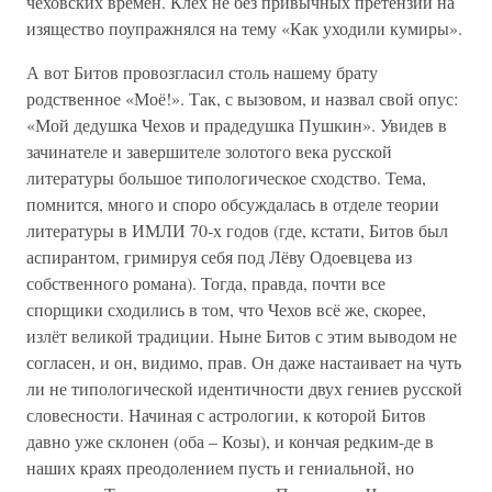
чеховских времён. Клех не без привычных претензий на
изящество поупражнялся на тему «Как уходили кумиры».
А вот Битов провозгласил столь нашему брату
родственное «Моё!». Так, с вызовом, и назвал свой опус:
«Мой дедушка Чехов и прадедушка Пушкин». Увидев в
зачинателе и завершителе золотого века русской
литературы большое типологическое сходство. Тема,
помнится, много и споро обсуждалась в отделе теории
литературы в ИМЛИ 70-х годов (где, кстати, Битов был
аспирантом, гримируя себя под Лёву Одоевцева из
собственного романа). Тогда, правда, почти все
спорщики сходились в том, что Чехов всё же, скорее,
излёт великой традиции. Ныне Битов с этим выводом не
согласен, и он, видимо, прав. Он даже настаивает на чуть
ли не типологической идентичности двух гениев русской
словесности. Начиная с астрологии, к которой Битов
давно уже склонен (оба – Козы), и кончая редким-де в
наших краях преодолением пусть и гениальной, но