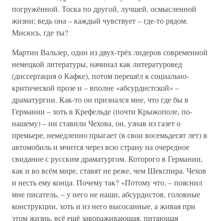
погружённой. Тоска по другой, лучшей, осмысленной
жизни; ведь она – каждый чувствует – где-то рядом.
Мисюсь, где ты?
Мартин Вальзер, один из двух-трёх лидеров современной
немецкой литературы, начинал как литературовед
(диссертация о Кафке), потом перешёл к социально-
критической прозе и – вполне «абсурдистской» –
драматургии. Как-то он признался мне, что где бы в
Германии – хоть в Крефельде (почти Крыжополе, по-
нашему) – ни ставили Чехова, он, узнав из газет о
премьере, немедленно прыгает (в свои восемьдесят лет) в
автомобиль и мчится через всю страну на очередное
свидание с русским драматургом. Которого в Германии,
как и во всём мире, ставят не реже, чем Шекспира. Чехов
и несть ему конца. Почему так? «Потому что, – пояснил
мне писатель, – у него не наши, абсурдистов, головные
конструкции, хоть и из него высосанные, а живая при
этом жизнь, всё ещё завораживающая, питающая