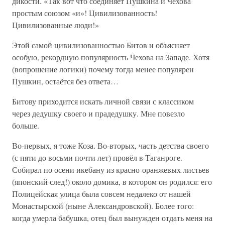
дикости. «Так вот что соединяет Пушкина и Чехова
простым союзом «и»! Цивилизованность!
Цивилизованные люди!»
Этой самой цивилизованностью Битов и объясняет
особую, рекордную популярность Чехова на Западе. Хотя
(вопрошение логики) почему тогда менее популярен
Пушкин, остаётся без ответа…
Битову приходится искать личной связи с классиком
через дедушку своего и прадедушку. Мне повезло
больше.
Во-первых, я тоже Коза. Во-вторых, часть детства своего
(с пяти до восьми почти лет) провёл в Таганроге.
Собирал по осени икебану из красно-оранжевых листьев
(японский след!) около домика, в котором он родился: его
Полицейская улица была совсем недалеко от нашей
Монастырской (ныне Александровской). Более того:
когда умерла бабушка, отец был вынужден отдать меня на