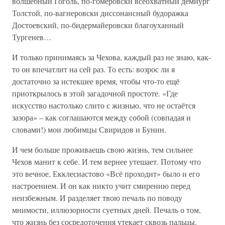
волшебный Гоголь, по-гомеровски всеохватный демиург
Толстой, по-вагнеровски диссонансный будоражка
Достоевский, по-бидермайеровски благоуханный
Тургенев…
И только принимаясь за Чехова, каждый раз не знаю, как-
то он впечатлит на сей раз. То есть: возрос ли я
достаточно за истекшее время, чтобы что-то ещё
приоткрылось в этой загадочной простоте. «Где
искусство настолько слито с жизнью, что не остаётся
зазора» – как соглашаются между собой (совпадая и
словами!) мои любимцы Свиридов и Бунин.
И чем больше проживаешь свою жизнь, тем сильнее
Чехов манит к себе. И тем вернее утешает. Потому что
это вечное, Екклесиастово «Всё проходит» было и его
настроением. И он как никто учит смирению перед
неизбежным. И разделяет твою печаль по поводу
мнимости, иллюзорности суетных дней. Печаль о том,
что жизнь без сосредоточения утекает сквозь пальцы.