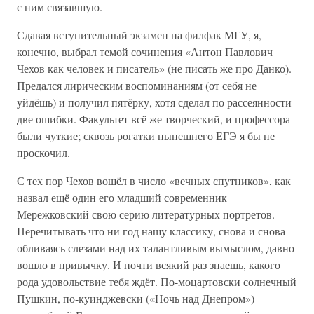
с ним связавшую.
Сдавая вступительный экзамен на филфак МГУ, я,
конечно, выбрал темой сочинения «Антон Павлович
Чехов как человек и писатель» (не писать же про Данко).
Предался лирическим воспоминаниям (от себя не
уйдёшь) и получил пятёрку, хотя сделал по рассеянности
две ошибки. Факультет всё же творческий, и профессора
были чуткие; сквозь рогатки нынешнего ЕГЭ я бы не
проскочил.
С тех пор Чехов вошёл в число «вечных спутников», как
назвал ещё один его младший современник
Мережковский свою серию литературных портретов.
Перечитывать что ни год нашу классику, снова и снова
обливаясь слезами над их талантливым вымыслом, давно
вошло в привычку. И почти всякий раз знаешь, какого
рода удовольствие тебя ждёт. По-моцартовски солнечный
Пушкин, по-куинджевски («Ночь над Днепром»)