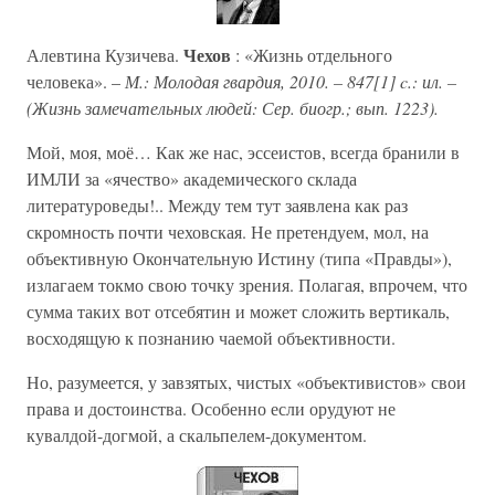
Чехов
Алевтина Кузичева.
: «Жизнь отдельного
человека». –
М.: Молодая гвардия, 2010. – 847[1] c.: ил. –
(Жизнь замечательных людей: Сер. биогр.; вып. 1223).
Мой, моя, моё… Как же нас, эссеистов, всегда бранили в
ИМЛИ за «ячество» академического склада
литературоведы!.. Между тем тут заявлена как раз
скромность почти чеховская. Не претендуем, мол, на
объективную Окончательную Истину (типа «Правды»),
излагаем токмо свою точку зрения. Полагая, впрочем, что
сумма таких вот отсебятин и может сложить вертикаль,
восходящую к познанию чаемой объективности.
Но, разумеется, у завзятых, чистых «объективистов» свои
права и достоинства. Особенно если орудуют не
кувалдой-догмой, а скальпелем-документом.