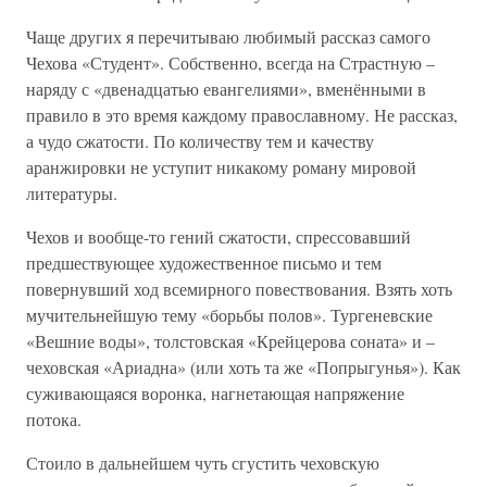
Чаще других я перечитываю любимый рассказ самого
Чехова «Студент». Собственно, всегда на Страстную –
наряду с «двенадцатью евангелиями», вменёнными в
правило в это время каждому православному. Не рассказ,
а чудо сжатости. По количеству тем и качеству
аранжировки не уступит никакому роману мировой
литературы.
Чехов и вообще-то гений сжатости, спрессовавший
предшествующее художественное письмо и тем
повернувший ход всемирного повествования. Взять хоть
мучительнейшую тему «борьбы полов». Тургеневские
«Вешние воды», толстовская «Крейцерова соната» и –
чеховская «Ариадна» (или хоть та же «Попрыгунья»). Как
суживающаяся воронка, нагнетающая напряжение
потока.
Стоило в дальнейшем чуть сгустить чеховскую