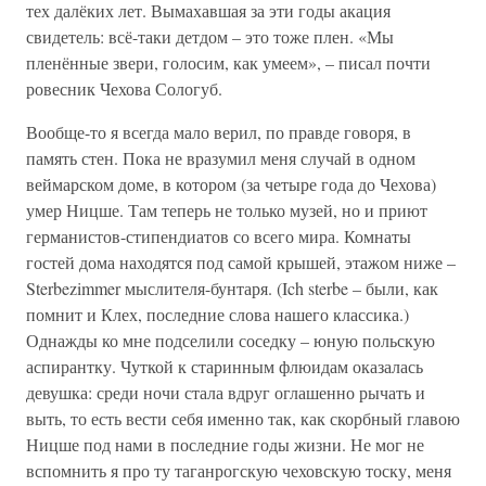
тех далёких лет. Вымахавшая за эти годы акация
свидетель: всё-таки детдом – это тоже плен. «Мы
пленённые звери, голосим, как умеем», – писал почти
ровесник Чехова Сологуб.
Вообще-то я всегда мало верил, по правде говоря, в
память стен. Пока не вразумил меня случай в одном
веймарском доме, в котором (за четыре года до Чехова)
умер Ницше. Там теперь не только музей, но и приют
германистов-стипендиатов со всего мира. Комнаты
гостей дома находятся под самой крышей, этажом ниже –
Sterbezimmer мыслителя-бунтаря. (Ich sterbe – были, как
помнит и Клех, последние слова нашего классика.)
Однажды ко мне подселили соседку – юную польскую
аспирантку. Чуткой к старинным флюидам оказалась
девушка: среди ночи стала вдруг оглашенно рычать и
выть, то есть вести себя именно так, как скорбный главою
Ницше под нами в последние годы жизни. Не мог не
вспомнить я про ту таганрогскую чеховскую тоску, меня