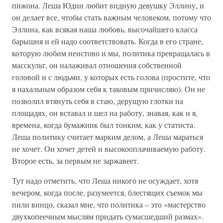
пижона. Леша Юдин любит видную девушку Эллину, и
он делает все, чтобы стать важным человеком, потому что
Эллина, как всякая наша любовь, высочайшего класса
барышня и ей надо соответствовать. Когда в его стране,
которую любим неистово и мы, политика превращалась в
масскульт, он налаживал отношения собственной
головой и с людьми, у которых есть голова (простите, что
я нахальным образом себя к таковым причисляю). Он не
позволил втянуть себя в стаю, дерущую глотки на
площадях, он вставал и шел на работу, знавая, как и я,
времена, когда бумажник был тонким, как у статиста.
Леша политику считает марким делом, а Леша мараться
не хочет. Он хочет детей и высокооплачиваемую работу.
Второе есть, за первым не заржавеет.
Тут надо отметить, что Леша никого не осуждает, хотя
вечером, когда после, разумеется, блестящих съемок мы
пили винцо, сказал мне, что политика – это «мастерство
двухкопеечным мыслям придать сумасшедший размах».