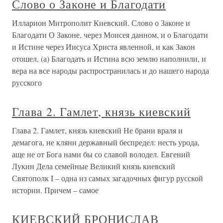
Слово о Законе и Благодати
Илларион Митрополит Киевский. Слово о Законе и
Благодати О Законе, через Моисея данном, и о Благодати
и Истине через Иисуса Христа явленной, и как Закон
отошел, (а) Благодать и Истина всю землю наполнили, и
вера на все народы распространилась и до нашего народа
русского
Глава 2. Гамлет, князь киевский
Глава 2. Гамлет, князь киевский Не брани враля и
демагога, не кляни державный беспредел: несть урода,
аще не от Бога нами бы со славой володел. Евгений
Лукин Дела семейные Великий князь киевский
Святополк I – одна из самых загадочных фигур русской
истории. Причем – самое
КИЕВСКИЙ БРОНИСЛАВ