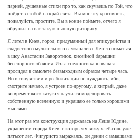
парней, душевные стихи про то, как скучаешь по Той, что
пойдет за тобой на край света. Вы мне эту красивость,
пожалуйста, простите. Вы в конце поймете, отчего я
обрушил на вас такую пышную риторику.
Я летел в Киев, город, придуманный для эпикурейства и
сладостного мучительного самоанализа. Летел сниматься
в шоу Анастасии Заворотнюк, кисейной барышни
бесспорного обаяния. Из-за снежного карнавала я
просидел в самолете безвыходным образом четыре часа.
Но в сочувствии и реабилитации не нуждаюсь, ибо,
смотрите начало, я устроен по-другому, я хитрый, даже
во время такого казуса я научился моделировать
собственную вселенную и украшаю ее только хорошими
мыслями.
На этот раз эта конструкция держалась на Леше Юдине,
украшении города Киев, с которым я вожу хлеб-соль уже
пятьсот лет. Фигуристо выражаясь, он денди с замашками