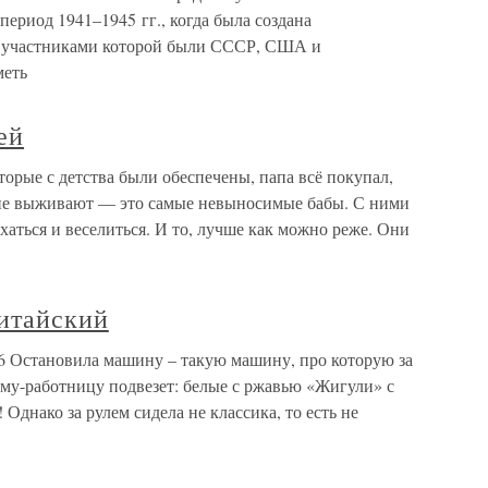
период 1941–1945 гг., когда была создана
и участниками которой были СССР, США и
меть
ей
торые с детства были обеспечены, папа всё покупал,
и не выживают — это самые невыносимые бабы. С ними
хаться и веселиться. И то, лучше как можно реже. Они
китайский
06 Остановила машину – такую машину, про которую за
даму-работницу подвезет: белые с ржавью «Жигули» с
Однако за рулем сидела не классика, то есть не