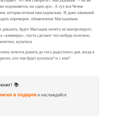
не подчиняется, ни один аул». А тут вся Чечня
чня, которая ночная (масхадовская). И даже оживший
людать перемирие, объявленное Масхадовым.
ы доказать, будто Масхадов ничего не контролирует,
 на «хаммерах», пусть сделают что-нибудь полезное,
конечно, купаться.
нь хочется дожить до того радостного дня, когда в
есно, кто там будет купаться? и с кем?
книг! 📚
писки в подарок
и наслаждайся