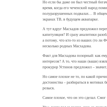
Но если бы даже он был честный богач
время, когда его чеченский народ поми
полуразрушенных подвалах… В общем –
экранах ТВ, в будущем аквапарке.
А тут вдруг Масхадов предложил перем
капитуляция? И сразу аналитики разобл
а потому, что кто-то из ваших (то ли 
несколько родных Масхадова.
Факт для Масхадова позорный: как ем
интересов? А то, что наши (ваши) взя
прокурор Устинов предложил – значит,
Но самое плохое не то, по какой прич
достоинства – разбираться в мотивах 
розыск.
Самое плохое, что он это сделал. Смог 
Увы, ваши год за годом, день за днем