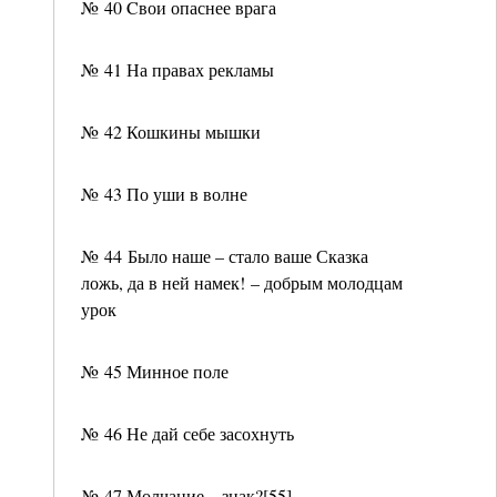
№ 40 Cвои опаснее врага
№ 41 На правах рекламы
№ 42 Кошкины мышки
№ 43 По уши в волне
№ 44 Было наше – стало ваше Сказка
ложь, да в ней намек! – добрым молодцам
урок
№ 45 Минное поле
№ 46 Не дай себе засохнуть
№ 47 Молчание – знак?[55]