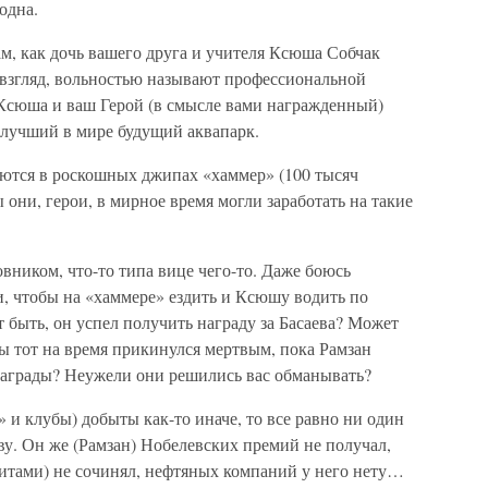
одна.
м, как дочь вашего друга и учителя Ксюша Собчак
 взгляд, вольностью называют профессиональной
 Ксюша и ваш Герой (в смысле вами награжденный)
лучший в мире будущий аквапарк.
ются в роскошных джипах «хаммер» (100 тысяч
ы они, герои, в мирное время могли заработать на такие
вником, что-то типа вице чего-то. Даже боюсь
ги, чтобы на «хаммере» ездить и Ксюшу водить по
быть, он успел получить награду за Басаева? Может
бы тот на время прикинулся мертвым, пока Рамзан
награды? Неужели они решились вас обманывать?
 и клубы) добыты как-то иначе, то все равно ни один
у. Он же (Рамзан) Нобелевских премий не получал,
хитами) не сочинял, нефтяных компаний у него нету…