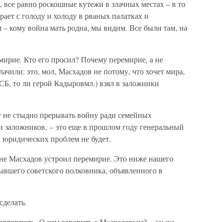
, все равно роскошные кутежи в злачных местах – в то
рает с голоду и холоду в рваных палатках и
 кому война мать родна, мы видим. Все были там, на
ирие. Кто его просил? Почему перемирие, а не
ачили: это, мол, Масхадов не потому, что хочет мира,
ФСБ, то ли герой Кадыровмл.) взял в заложники
у не стыдно прерывать войну ради семейных
ли заложников, – это еще в прошлом году генеральный
 юридических проблем не будет.
ине Масхадов устроил перемирие. Это ниже нашего
бывшего советского полковника, объявленного в
сделать.
 повторяют: «О чем говорить с Масхадовым? – он же