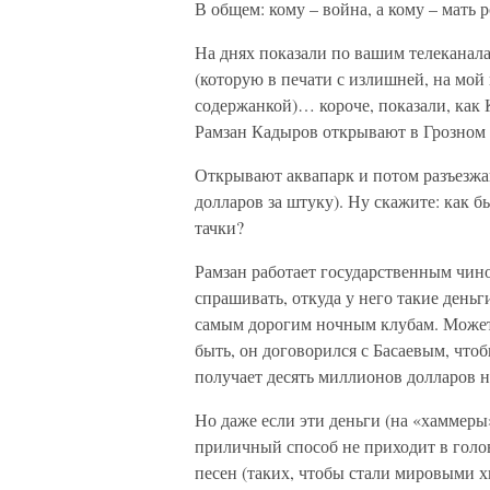
В общем: кому – война, а кому – мать р
На днях показали по вашим телеканала
(которую в печати с излишней, на мой
содержанкой)… короче, показали, как
Рамзан Кадыров открывают в Грозном 
Открывают аквапарк и потом разъезжа
долларов за штуку). Ну скажите: как б
тачки?
Рамзан работает государственным чино
спрашивать, откуда у него такие день
самым дорогим ночным клубам. Может 
быть, он договорился с Басаевым, что
получает десять миллионов долларов 
Но даже если эти деньги (на «хаммеры»
приличный способ не приходит в голов
песен (таких, чтобы стали мировыми 