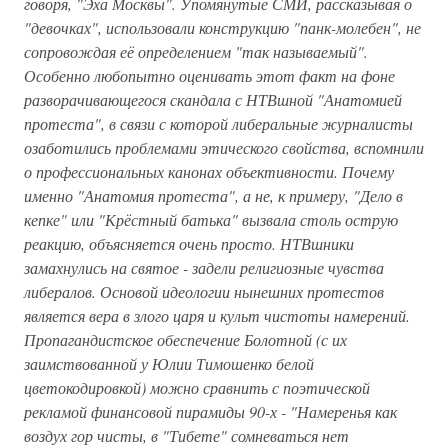
говоря, "Эха Москвы". Упомянутые СМИ, рассказывая о
"девочках", использовали конструкцию "панк-молебен", не
сопровождая её определением "так называемый".
Особенно любопытно оценивать этот факт на фоне
разворачивающегося скандала с НТВшной "Анатомией
протеста", в связи с которой либеральные журналисты
озаботились проблемами этического свойства, вспомнили
о профессиональных канонах объективности. Почему
именно "Анатомия протеста", а не, к примеру, "Дело в
кепке" или "Крёстный батька" вызвала столь острую
реакцию, объясняется очень просто. НТВшники
замахнулись на святое - задели религиозные чувства
либералов. Основой идеологии нынешних протестов
является вера в злого царя и культ чистоты намерений.
Пропагандистское обеспечение Болотной (с их
заимствованной у Юлии Тимошенко белой
цветокодировкой) можно сравнить с поэтической
рекламой финансовой пирамиды 90-х - "Намеренья как
воздух гор чисты, в "Тибете" сомневаться нет