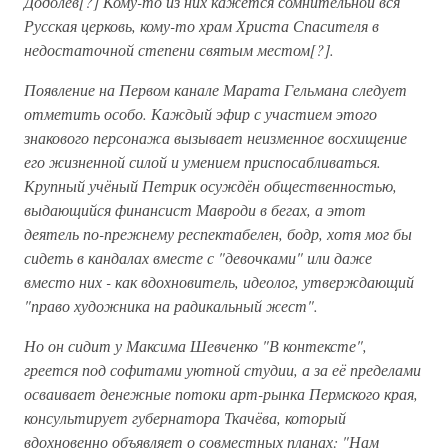
Додолев[?] Кому-то из них кажется сомнительной вся
Русская церковь, кому-то храм Христа Спасителя в
недостаточной степени святым местом[?].
Появление на Первом канале Марата Гельмана следует
отметить особо. Каждый эфир с участием этого
знакового персонажа вызывает неизменное восхищение
его жизненной силой и умением приспосабливаться.
Крупный учёный Петрик осуждён общественностью,
выдающийся финансист Мавроди в бегах, а этот
деятель по-прежнему респектабелен, бодр, хотя мог бы
сидеть в кандалах вместе с "девочками" или даже
вместо них - как вдохновитель, идеолог, утверждающий
"право художника на радикальный жест".
Но он сидит у Максима Шевченко "В контексте",
греется под софитами уютной студии, а за её пределами
осваивает денежные потоки арт-рынка Пермского края,
консультирует губернатора Ткачёва, который
вдохновенно объявляет о совместных планах: "Нам