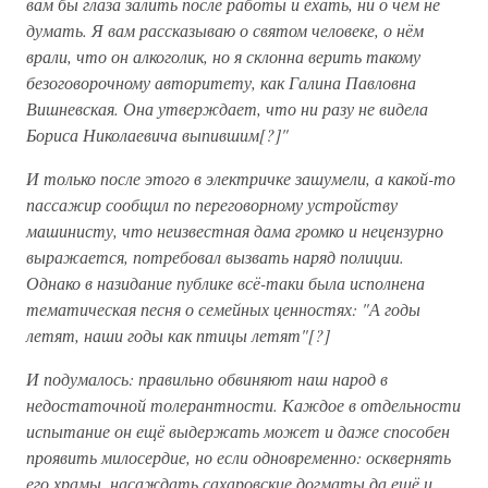
вам бы глаза залить после работы и ехать, ни о чём не
думать. Я вам рассказываю о святом человеке, о нём
врали, что он алкоголик, но я склонна верить такому
безоговорочному авторитету, как Галина Павловна
Вишневская. Она утверждает, что ни разу не видела
Бориса Николаевича выпившим[?]"
И только после этого в электричке зашумели, а какой-то
пассажир сообщил по переговорному устройству
машинисту, что неизвестная дама громко и нецензурно
выражается, потребовал вызвать наряд полиции.
Однако в назидание публике всё-таки была исполнена
тематическая песня о семейных ценностях: "А годы
летят, наши годы как птицы летят"[?]
И подумалось: правильно обвиняют наш народ в
недостаточной толерантности. Каждое в отдельности
испытание он ещё выдержать может и даже способен
проявить милосердие, но если одновременно: осквернять
его храмы, насаждать сахаровские догматы да ещё и