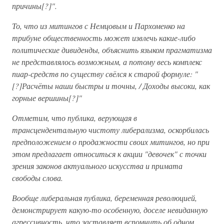
причины[?]".
То, что из митингов с Немцовым и Пархоменко на
трибуне общественность может извлечь какие-либо
политические дивиденды, объяснить языком прагматизма
не представлялось возможным, а потому весь комплекс
пиар-средств по существу свёлся к старой формуле: "
[?]Расчёты наши быстры и точны, / Доходы высоки, как
горные вершины[?]"
Отметим, что публика, верующая в
трансцендентальную чистоту либерализма, оскорбилась
предположением о продажности своих митингов, но при
этом предлагает относиться к акции "девочек" с точки
зрения законов актуального искусства и примата
свободы слова.
Вообще либеральная публика, беременная революцией,
демонстрирует какую-то особенную, доселе невиданную
агрессивность, что заставляет вспомнить об одном