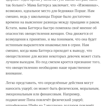
так больно!» Мама Баттерса заключает, что «Изюминки»,
возможно, идеальное место для бедняжки Порше. Нам
смешно, ведь у школьницы Порше было достаточно
времени на выяснение разницы между прыщами и раком.
Кстати, мама Баттерса быстро поменяла своё мнение об
опасностях овеществления женщин. Она движется от
возмущения к принятию, и мы понимаем, что она будет
истинным выразителем инакомыслия в серии. Нам
смешно, когда мама Баттерса приходит к выводу, что
овеществление для жизни некоторых девочек может стать
лучшим выходом. Но под смехом кроется признание того,
что овеществлению необходимо наше нравственное
внимание.
Легко представить, что определённые действия могут
наносить ущерб; он может быть физическим, моральным,
эмоциональным или финансовым. Например,
поджигание Пипа повлечёт физический ущерб;
штрафование Шефа на 2 миллиона долларов повлечёт