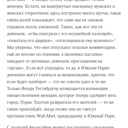
женское. Кстати, на вывернутых наизнанку мужских и
женских стереотипах здесь построено много шуток; такая
смена ролей показывает, что сами мы не сможем
отражать поток унижений. Таких, как вот эти от
девчонок: «я бы поиграла с его волшебной палочкой»,
«покатала его шарики», «отполировала ему коленвал»!
Мы уверены, что они отпускают пошлые комментарии,
ещё не вполне их понимая, а мальчики пассивно
ожидают от активных девчонок приглашения на
«оргию». Если всё упрощать, то да, в Южном Парке
девчонки могут гоняться за мальчишками, притом, что
если будет наоборот — это не совсем одно и то же.
Только Венди Тестабургер возмущается вопиющим
овеществлением женщин, которое теперь одобряет весь
город. Пэрис Хилтон развратила его жителей — то же
самое произойдёт, когда позже они не смогут
противостоять Wall-Mart, пришедшему в Южный Парк.
С позиций философии можно рассмотреть следующие