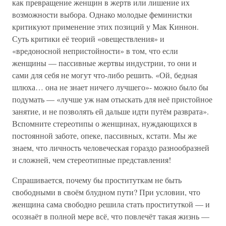
как превращение женщин в жертв или лишение их
возможности выбора. Однако молодые феминистки
критикуют применение этих позиций у Мак Киннон.
Суть критики её теорий «овеществления» и
«вредоносной непристойности» в том, что если
женщины — пассивные жертвы индустрии, то они и
сами для себя не могут что-либо решить. «Ой, бедная
шлюха… она не знает ничего лучшего»- можно было бы
подумать — «лучше уж нам отыскать для неё пристойное
занятие, и не позволять ей дальше идти путём разврата».
Вспомните стереотипы о женщинах, нуждающихся в
постоянной заботе, опеке, пассивных, кстати. Мы же
знаем, что личность человеческая гораздо разнообразней
и сложней, чем стереотипные представления!
Спрашивается, почему бы проституткам не быть
свободными в своём блудном пути? При условии, что
женщина сама свободно решила стать проституткой — и
осознаёт в полной мере всё, что повлечёт такая жизнь —