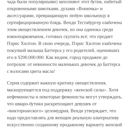
чада были популярными) заполняют этот бутик, набитый
откровенными шмотками, духами «Вонючка» и
аксессуарами, превращающую любую школьницу в
сертифицированную блядь. Венди Тестабургер озабочена
этим овеществлением девочек, но она одинока среди
южнопарковчанок, готовых скупить всё, что продает
Пэрис Хилтон. В свою очередь, Пэрис Хилтон озабочена
покупкой малыша Баттерса у его родителей, оценивших
его в $200.000.000. Как видим, город продажен до
потрохов: от невинности маленьких девочек до Баттерса
с волосами цвета масла!
Серия содержит важную критику овеществления,
маскирующегося под поддержку «женской силы». Хотя
нефеминисты и некоторые феминисты могут утверждать,
что шмаро-бутики раскрепощают девушек от
«викторианского» целомудрия, Венди утверждает, что
надо предоставлять для женщин реальную альтернативу
искусственно созданному продажному варианту женской