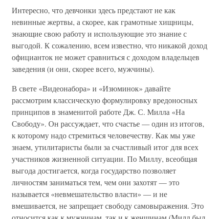
Интересно, что девчонки здесь предстают не как
невинные жертвы, а скорее, как грамотные хищницы,
знающие свою работу и использующие это знание с
выгодой. К сожалению, всем известно, что никакой доход
официанток не может сравниться с доходом владельцев
заведения (и они, скорее всего, мужчины).
В свете «Видеонабора» и «Изюминок» давайте
рассмотрим классическую формулировку вредоносных
принципов в знаменитой работе Дж. С. Милла «На
Свободу». Он рассуждает, что счастье — один из итогов,
к которому надо стремиться человечеству. Как мы уже
знаем, утилитаристы были за счастливый итог для всех
участников жизненной ситуации. По Миллу, всеобщая
выгода достигается, когда государство позволяет
личностям заниматься тем, чем они захотят — это
называется «невмешательство власти» — и не
вмешивается, не запрещает свободу самовыражения. Это
относится как к мужчинам, так и к женщинам (Милл был