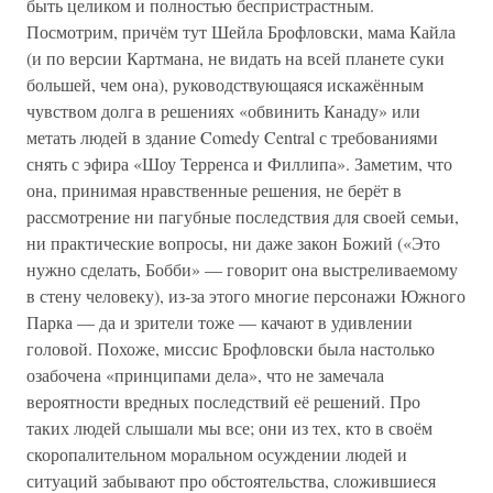
быть целиком и полностью беспристрастным.
Посмотрим, причём тут Шейла Брофловски, мама Кайла
(и по версии Картмана, не видать на всей планете суки
большей, чем она), руководствующаяся искажённым
чувством долга в решениях «обвинить Канаду» или
метать людей в здание Comedy Central с требованиями
снять с эфира «Шоу Терренса и Филлипа». Заметим, что
она, принимая нравственные решения, не берёт в
рассмотрение ни пагубные последствия для своей семьи,
ни практические вопросы, ни даже закон Божий («Это
нужно сделать, Бобби» — говорит она выстреливаемому
в стену человеку), из-за этого многие персонажи Южного
Парка — да и зрители тоже — качают в удивлении
головой. Похоже, миссис Брофловски была настолько
озабочена «принципами дела», что не замечала
вероятности вредных последствий её решений. Про
таких людей слышали мы все; они из тех, кто в своём
скоропалительном моральном осуждении людей и
ситуаций забывают про обстоятельства, сложившиеся