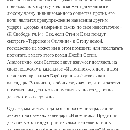
поводом, по которому власть может применяться к
любому члену цивилизованного общества против его
воли, является предупреждение нанесения другим
ущерба. Добрых намерений самих по себе недостаточно»
(К Свободе, гл.14). Так, если Стэн и Кайл пойдут
смотреть «Терренса и Филлипа» к Стэну домой,
государство не может им в этом помешать или предлагать
прочитать вместо этого роман Джейн Остин.
Аналогично, если Баттерс вдруг вздумает поглядеть на
свою подружку в календаре «Изюминок», к нему в дом
не должен врываться Барбрэди и конфисковывать
календарь. Возможно, в обоих случаях, родители захотят
помешать им делать это и вмешаться, но государство
делать этого не должно.
Однако, мы можем задаться вопросом, пострадали ли
девочки на съёмках календаря «Изюминок». Вредит ли
участие в этой индустрии их самостоятельности и в
дальнейшем способности принимать решения? И вредят