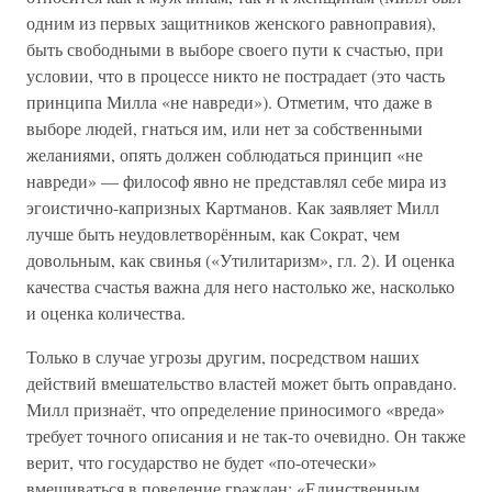
одним из первых защитников женского равноправия),
быть свободными в выборе своего пути к счастью, при
условии, что в процессе никто не пострадает (это часть
принципа Милла «не навреди»). Отметим, что даже в
выборе людей, гнаться им, или нет за собственными
желаниями, опять должен соблюдаться принцип «не
навреди» — философ явно не представлял себе мира из
эгоистично-капризных Картманов. Как заявляет Милл
лучше быть неудовлетворённым, как Сократ, чем
довольным, как свинья («Утилитаризм», гл. 2). И оценка
качества счастья важна для него настолько же, насколько
и оценка количества.
Только в случае угрозы другим, посредством наших
действий вмешательство властей может быть оправдано.
Милл признаёт, что определение приносимого «вреда»
требует точного описания и не так-то очевидно. Он также
верит, что государство не будет «по-отечески»
вмешиваться в поведение граждан: «Единственным