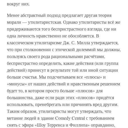
вокруг них.
Менее абстрактный подход предлагает другая теория
морали — утилитаристская. Однако утилитаристы всё же
придерживаются того беспристрастного взгляда, где ни
одна личность нравственно не обособляется. В
классическом утилитаризме Дж. С. Милла утверждается,
что при столкновении с этической дилеммой мы должны,
пользуясь своего рода рациональными расчётами,
беспристрастно определить, какие действия (или группа
действий) принесут в результате той или иной ситуации
больше счастья. Мы подсчитываем все «плюсы» и
«минусы» от наших действий и нравственным решением
будет то, в котором просто больше «плюсов» для
большинства, даже если ради этих «плюсов» придётся
использовать, пренебрегать или причинять вред другим.
Таким образом, утилитаристы могут утверждать, что
метание людей в здание Comedy Central с требованием
снять с эфира «Шоу Терренса и Филлипа» оправданно,