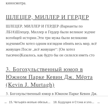
киносмотра.
ШЛЕЦЕР, МИЛЛЕР И ГЕРДЕР
ШЛЕЦЕР, МИЛЛЕР И ГЕРДЕР (Варианты по
ЛБ18)Шлецер, Миллер и Гердер были великие зодчие
всеобщей истории.Эти три мужа были великими
зодчимиОн хотел одним взглядом обнять весь мир, всё
живущее.После „всё живущее“: [Он хотел
тысячно]Казалось, как будто бы он силился иметь сто
3. Богохульственный юмор в
Южном Парке Кевин Дж. Мёрта
(Kevin J. Murtagh)
3. Богохульственный юмор в Южном Парке Кевин Дж.
Мёрта (Kevin J. Murtagh) Телка с кровоточащей вагиной
←
→
15. Четырёх-жопые обезьяны: генетики и ген-этики в маленьком городке штата Колорадо Скотт Калиф
18. Будущее я Стэна и злой Картман. Оценка личностей в Южном Парке Шей Бидерман (Shai Biderman)
— это не чудо.В серии «Кровавая Мэри» скульптура