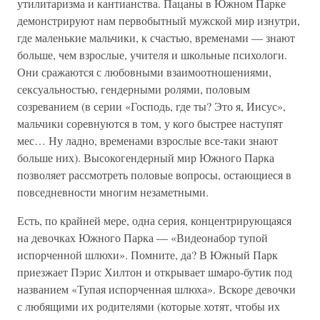
утилитаризма и кантианства. Пацаны в Южном Парке
демонстрируют нам первобытный мужской мир изнутри,
где маленькие мальчики, к счастью, временами — знают
больше, чем взрослые, учителя и школьные психологи.
Они сражаются с любовными взаимоотношениями,
сексуальностью, гендерными ролями, половым
созреванием (в серии «Господь, где ты? Это я, Иисус»,
мальчики соревнуются в том, у кого быстрее наступят
мес… Ну ладно, временами взрослые все-таки знают
больше них). Высокогендерный мир Южного Парка
позволяет рассмотреть половые вопросы, остающиеся в
повседневности многим незаметными.
Есть, по крайней мере, одна серия, концентрирующаяся
на девочках Южного Парка — «Видеонабор тупой
испорченной шлюхи». Помните, да? В Южный Парк
приезжает Пэрис Хилтон и открывает шмаро-бутик под
названием «Тупая испорченная шлюха». Вскоре девочки
с любящими их родителями (которые хотят, чтобы их