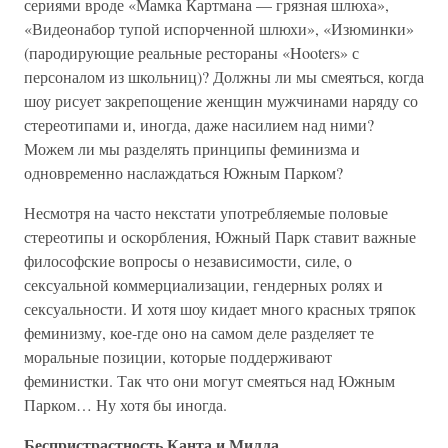
сериями вроде «Мамка Картмана — грязная шлюха»,
«Видеонабор тупой испорченной шлюхи», «Изюминки»
(пародирующие реальные рестораны «Hooters» с
персоналом из школьниц)? Должны ли мы смеяться, когда
шоу рисует закрепощение женщин мужчинами наряду со
стереотипами и, иногда, даже насилием над ними?
Можем ли мы разделять принципы феминизма и
одновременно наслаждаться Южным Парком?
Несмотря на часто некстати употребляемые половые
стереотипы и оскорбления, Южный Парк ставит важные
философские вопросы о независимости, силе, о
сексуальной коммерциализации, гендерных ролях и
сексуальности. И хотя шоу кидает много красных тряпок
феминизму, кое-где оно на самом деле разделяет те
моральные позиции, которые поддерживают
феминистки. Так что они могут смеяться над Южным
Парком… Ну хотя бы иногда.
Беспристрастность Канта и Милла