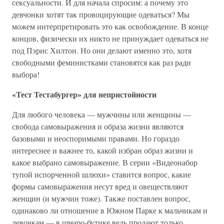
сексуальности. И для начала спросим: а почему это
девчонки хотят так провоцирующие одеваться? Мы
можем интерпретировать это как освобождение. В конце
концов, физически их никто не принуждает одеваться не
под Пэрис Хилтон. Но они делают именно это, хотя
свободными феминистками становятся как раз ради
выбора!
«Тест Тестабургер» для непристойности
Для любого человека — мужчины или женщины —
свобода самовыражения и образа жизни являются
базовыми и неоспоримыми правами. Но гораздо
интереснее и важнее то, какой избран образ жизни и
какое выбрано самовыражение. В серии «Видеонабор
тупой испорченной шлюхи» ставится вопрос, какие
формы самовыражения несут вред и овеществляют
женщин (и мужчин тоже). Также поставлен вопрос,
одинаково ли отношение в Южном Парке к мальчикам и
девочкам — в шмаро-бутике ведь продают только