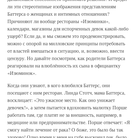
ли эти стереотипные изображения представлениям
Баттерса о женщинах и интимных отношениях?
Причиняют ли вообще рестораны «Изюминки»,
календари, магазины для испорченных девок какой-либо
ущерб? Если да, и мы сможем это продемонстрировать,
можно с опорой на милловские принципы потребовать
от властей вмешаться в ситуацию, и, возможно, ввести
цензуру. Но давайте посмотрим, как родители Баттерса
реагировали на влюблённость их сына в официантку
«Изюминок».
Когда они узнают, в кого влюбился Баттерс, они
посещают с ним ресторан. Линда Стотч, мама Баттерса,
восклицает: «Это ужасное место. Как оно унижает
девочек!», а затем пытается вдохновить малютку Порше
работать там, где платят не за внешность, например, в
медицине или предпринимательстве. Порше отвечает: «Я
смогу найти лечение от рака? О боже, это было бы так
здорово! Одно время у меня на губе выскочил рак, было