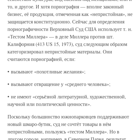
то, и другое. И хотя порнография — вполне законный
бизнес, её продукция, отмеченная как «непристойная», не
защищается конституционно. Сейчас для определения
порнографичности Верховный Суд США использует т. н.
«Тестом Миллера» — в деле Миллера против шт.
Калифорния (413 US 15, 1973), суд следующим образом
категоризировал непристойные материалы. Они
считаются порнографией, если:
• вызывают «похотливые желания»;
• вызывают отвращение у «среднего человека»;
• не имеют «серьёзной литературной, художественной,
научной или политической ценности».
Поскольку большинство южнопарковцев поддерживают
новый шмаро-бутик, суд не сочтёт товары в нём
непристойными, пользуясь «тестом Миллера». Но в
другом городе, например, в Северном Парке, результат