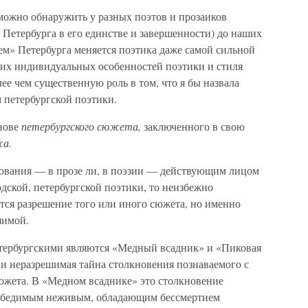
можно обнаружить у разных поэтов и прозаиков
 Петербурга в его единстве и завершенности) до наших
ем» Петербурга меняется поэтика даже самой сильной
гих индивидуальных особенностей поэтики и стиля
лее чем существенную роль в том, что я бы назвала
петербургской поэтики.
нове
петербургского сюжета,
заключенного в свою
а.
вования — в прозе ли, в поэзии — действующим лицом
одской, петербургской поэтики, то неизбежно
ится разрешение того или иного сюжета, но именно
шимой.
етербургскими являются «Медный всадник» и «Пиковая
ии неразрешимая тайна столкновения познаваемого с
южета. В «Медном всаднике» это столкновение
победимым неживым, обладающим бессмертием