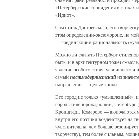
«Петербургские сновидения в стихах и
«Идиот».
Сам стиль Достоевского, его творчес
этом определении-оксюмороне, на мой в
— соединяющий рациональность («умы
Можно ли считать Петербург стилепор
быть, и в архитектурном тоже) смысле
явление особого стиля, усвоившего и 
самый
постмодернистский
из значите
направления — целые эпохи.
Это город не только «умышленный», н
город стилепорождающий, Петербург (
Кронштадт, Комарово — включаются м
внутри его поэтики воздействует на тв
чувствительна, чем больше резонирует
творчеству), тем более сильным, мощн