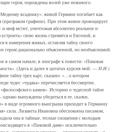
ающие героя, порождены волей уже неживого.
«Медному всаднику»: живой Германн погибает как
 (призраком графини). При этом живое провоцирует
 и миф мстит, уничтожая абсолютно реальное и
(«устроить» свою жизнь стремятся и Евгений, и
я в намерения живых, оставляя тайну своего
ие героя) рационально объясненной, но необъяснимой.
е в самом начале, в эпиграфе к повести: «Пиковая
ность». (Здесь и далее в цитатах курсив мой. —
Н.И.)
ине тайну трех карт, сказано: «…о котором
реди чудес «чудака» перечисляется бессмертие,
 «философского камня». Историю о чудесной тайне
 однако вынуждены убедиться в ее, сказки,
во» в виде огромного выигрыша приходит к Германну
мая» сила. Лизавета Ивановна обеспокоена письмом,
одила она в тайные, тесные сношения с молодым
роисходящего в «Пиковой даме» исключительно
а в «испачканных креслах», «крашеная кровать» и