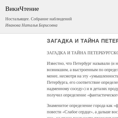
ВикиЧтение
Ностальящее. Собрание наблюдений
Иванова Наталья Борисовна
ЗАГАДКА И ТАЙНА ПЕТЕ
ЗАГАДКА И ТАЙНА ПЕТЕРБУРГСК
Известно, что Петербург называли (и
возникшим, а выстроенным по определ
менее, несмотря на эту «умышленност
Петербурга, его соответствие определе
надменному соседу») и в деталях прод
получил определение «фантастическог
Знаменитое определение города как «ф
повести «Слабое сердце», а дальше во
сна» на грани реальности проходит че