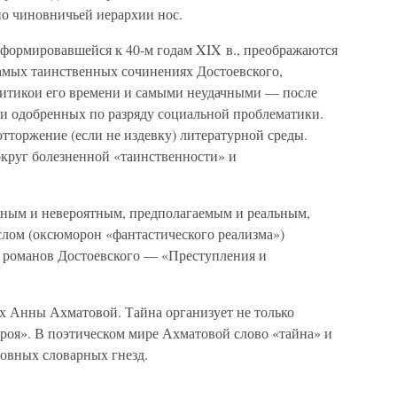
о чиновничьей иерархии нос.
сформировавшейся к 40-м годам XIX в., преображаются
амых таинственных сочинениях Достоевского,
ритикои его времени и самыми неудачными — после
и одобренных по разряду социальной проблематики.
тторжение (если не издевку) литературной среды.
округ болезненной «таинственности» и
ным и невероятным, предполагаемым и реальным,
слом (оксюморон «фантастического реализма»)
х романов Достоевского — «Преступления и
х Анны Ахматовой. Тайна организует не только
ероя». В поэтическом мире Ахматовой слово «тайна» и
овных словарных гнезд.