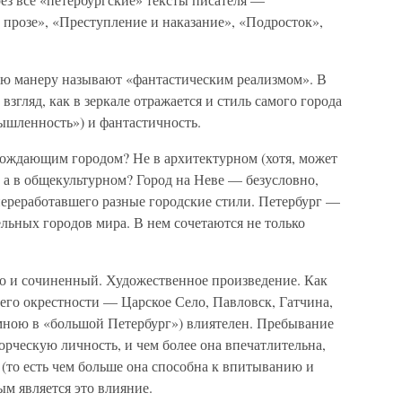
 прозе», «Преступление и наказание», «Подросток»,
кую манеру называют «фантастическим реализмом». В
згляд, как в зеркале отражается и стиль самого города
шленность») и фантастичность.
ождающим городом? Не в архитектурном (хотя, может
, а в общекультурном? Город на Неве — безусловно,
переработавшего разные городские стили. Петербург —
льных городов мира. В нем сочетаются не только
о и сочиненный. Художественное произведение. Как
его окрестности — Царское Село, Павловск, Гатчина,
ною в «большой Петербург») влиятелен. Пребывание
орческую личность, и чем более она впечатлительна,
 (то есть чем больше она способна к впитыванию и
ым является это влияние.