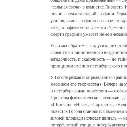
«сальная свеча» в комнатке Лизаветы 
ночного туалета старой графини. Герм
усилия, самое графиню называет «стар
«мефистофельской». Самого Германна,
смерти графини ужасает не ее внезапна
Если мы обратимся к другим, не пете
слоев этого таинственного воздействи
загадочность, и сказочность — но тай
принципом именно петербургского по
У Гоголя резкая и определенная гран
массивом его творчества («Вечера на х
и петербургскими повестями — с обяза
При этом фантастическое возникает д
«Шинели», «Носе», «Портрете», «Невс
повестях Гоголя становится явлением
зимней площади исчезает шинель — как
петербургской улице, в петербургском