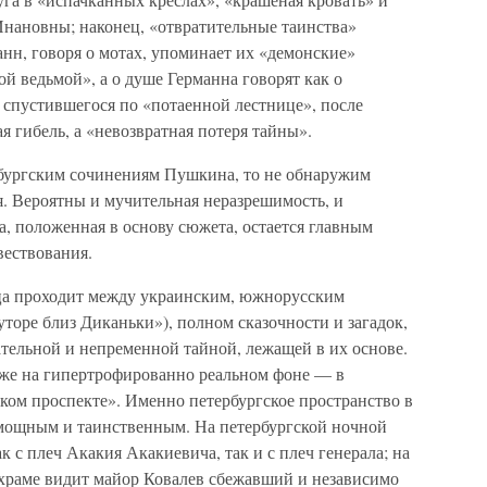
Инановны; наконец, «отвратительные таинства»
анн, говоря о мотах, упоминает их «демонские»
ой ведьмой», а о душе Германна говорят как о
 спустившегося по «потаенной лестнице», после
я гибель, а «невозвратная потеря тайны».
рбургским сочинениям Пушкина, то не обнаружим
я. Вероятны и мучительная неразрешимость, и
на, положенная в основу сюжета, остается главным
вествования.
ица проходит между украинским, южнорусским
уторе близ Диканьки»), полном сказочности и загадок,
тельной и непременной тайной, лежащей в их основе.
аже на гипертрофированно реальном фоне — в
ком проспекте». Именно петербургское пространство в
 мощным и таинственным. На петербургской ночной
 с плеч Акакия Акакиевича, так и с плеч генерала; на
 храме видит майор Ковалев сбежавший и независимо