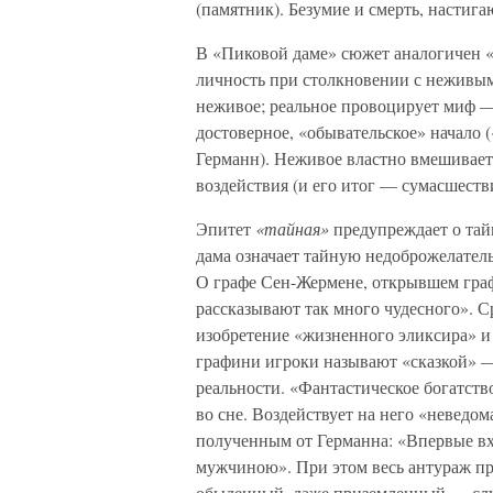
(памятник). Безумие и смерть, настиг
В «Пиковой даме» сюжет аналогичен 
личность при столкновении с неживым
неживое; реальное провоцирует миф —
достоверное, «обывательское» начало 
Германн). Неживое властно вмешиваетс
воздействия (и его итог — сумасшеств
Эпитет
«тайная»
предупреждает о тайн
дама означает тайную недоброжелатель
О графе Сен-Жермене, открывшем граф
рассказывают так много чудесного». С
изобретение «жизненного эликсира» и
графини игроки называют «сказкой» —
реальности. «Фантастическое богатст
во сне. Воздействует на него «неведо
полученным от Германна: «Впервые вх
мужчиною». При этом весь антураж п
обыденный, даже приземленный — слуг