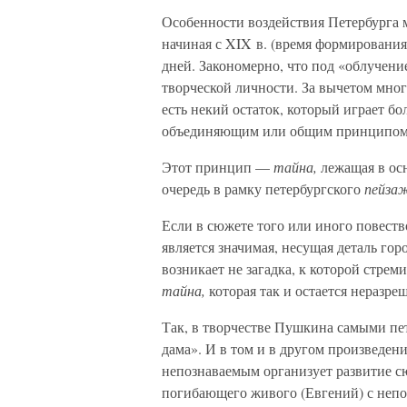
Особенности воздействия Петербурга 
начиная с XIX в. (время формирования
дней. Закономерно, что под «облучени
творческой личности. За вычетом мно
есть некий остаток, который играет бо
объединяющим или общим принципом 
Этот принцип —
тайна,
лежащая в ос
очередь в рамку петербургского
пейзаж
Если в сюжете того или иного повест
является значимая, несущая деталь гор
возникает не загадка, к которой стрем
тайна,
которая так и остается неразре
Так, в творчестве Пушкина самыми п
дама». И в том и в другом произведен
непознаваемым организует развитие с
погибающего живого (Евгений) с не