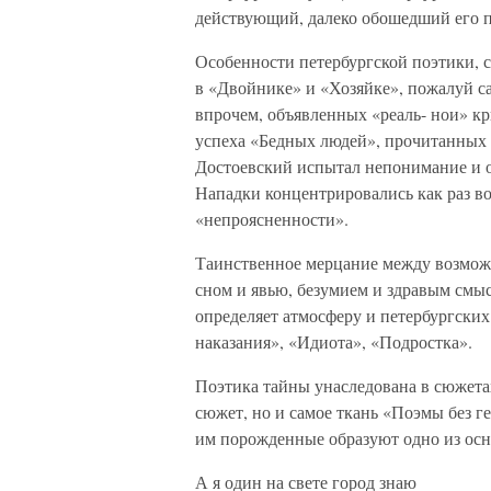
действующий, далеко обошедший его п
Особенности петербургской поэтики, 
в «Двойнике» и «Хозяйке», пожалуй с
впрочем, объявленных «реаль- нои» к
успеха «Бедных людей», прочитанных 
Достоевский испытал непонимание и о
Нападки концентрировались как раз в
«непроясненности».
Таинственное мерцание между возмож
сном и явью, безумием и здравым смы
определяет атмосферу и петербургски
наказания», «Идиота», «Подростка».
Поэтика тайны унаследована в сюжета
сюжет, но и самое ткань «Поэмы без г
им порожденные образуют одно из осн
А я один на свете город знаю