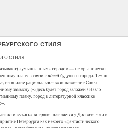
РБУРГСКОГО СТИЛЯ
ОГО СТИЛЯ
 называют) «умышленным» городом — не органически
енному плану в связи с
идеей
будущего города. Тем не
ь», на вполне рациональное возникновение Санкт-
нному замыслу («Здесь будет город заложен / Назло
уманному плану, город в литературной классике
о».
антастического» впервые появляется у Достоевского в
сприятие Петербурга как некоего «фантастического
рез все «петербургские» тексты писателя —