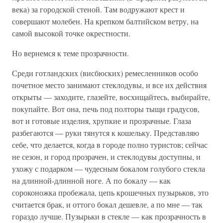
века) за городской стеной. Там водружают крест и
совершают молебен. На крепком балтийском ветру, на
самой высокой точке окрестности.
Но вернемся к теме прозрачности.
Среди готландских (висбюских) ремесленников особо
почетное место занимают стеклодувы, и все их действия
открыты — заходите, глазейте, восхищайтесь, выбирайте,
покупайте. Вот она, печь под полторы тыщи градусов,
вот и готовые изделия, хрупкие и прозрачные. Глаза
разбегаются — руки тянутся к кошельку. Представляю
себе, что делается, когда в городе полно туристов; сейчас
не сезон, и город прозрачен, и стеклодувы доступны, и
ухожу с подарком — чудесным бокалом голубого стекла
на длинной-длинной ноге. А по бокалу — как
сороконожка пробежала, цепь крошечных пузырьков, это
считается брак, и оттого бокал дешевле, а по мне — так
гораздо лучше. Пузырьки в стекле — как прозрачность в