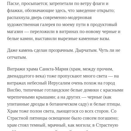
Пасхе, просыпается; затрепетали по ветру флаги и
флажки, обозначающие здесь, что заведение открыто;
распахнула дверь современно-модерновая
художественная галерея по моему пути в продуктовый
магазин — переложили в витринах по-новому черные и
белые камни, выставили вырезные каменные вазы.
Даже камень сделан прозрачным. Дырчатым. Чуть ли не
сетчатым.
Витражи храма Санкта-Мария (храм, между прочим,
двенадцатого века) тоже пропускают много света — на
витражах небесный Иерусалим очень похож на город
Висбю, типичные готландские белые домики с красными
черепичными крышами; а на других — черные (как
упитанные дрозды в ботаническом саду) и белые птицы.
Храм тоже полон света, льющегося со всех сторон. Со
Страстной пятницы освещение было совсем погашено;
храм стоял темный, мрачный, как могила; в Страстную