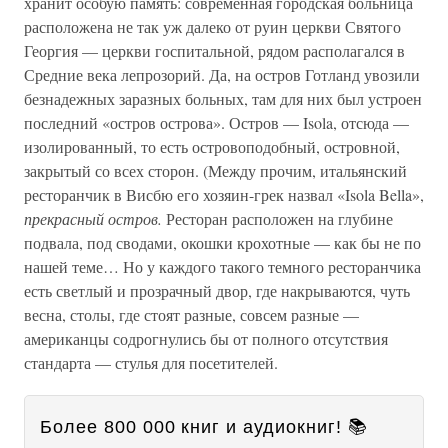
хранит особую память: современная городская больница
расположена не так уж далеко от руин церкви Святого
Георгия — церкви госпитальной, рядом располагался в
Средние века лепрозорий. Да, на остров Готланд увозили
безнадежных заразных больных, там для них был устроен
последний «остров острова». Остров — Isola, отсюда —
изолированный, то есть островоподобный, островной,
закрытый со всех сторон. (Между прочим, итальянский
ресторанчик в Висбю его хозяин-грек назвал «Isola Bella»,
прекрасный остров.
Ресторан расположен на глубине
подвала, под сводами, окошки крохотные — как бы не по
нашей теме… Но у каждого такого темного ресторанчика
есть светлый и прозрачный двор, где накрываются, чуть
весна, столы, где стоят разные, совсем разные —
американцы содрогнулись бы от полного отсутствия
стандарта — стулья для посетителей.
Более 800 000 книг и аудиокниг! 📚