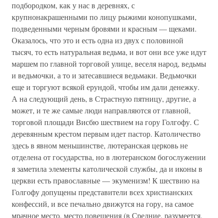
подбородком, как у нас в деревнях, с
крупнонакрашенными по лицу рыжими конопушками,
подведенными черным бровями и красным — щеками.
Оказалось, что это и есть одна из двух с половиной
тысяч, то есть натуральная ведьма, и вот они все уже идут
маршем по главной торговой улице, веселя народ, ведьмы
и ведьмочки, а то и затесавшиеся ведьмаки. Ведьмочки
еще и торгуют всякой ерундой, чтобы им дали денежку.
А на следующий день, в Страстную пятницу, другие, а
может, и те же самые люди направляются от главной,
торговой площади Висбю шествием на гору Голгофу. С
деревянным крестом первым идет пастор. Католичество
здесь в явном меньшинстве, лютеранская церковь не
отделена от государства, но в лютеранском богослужении
я заметила элементы католической службы, да и иконы в
церкви есть православные — экуменизм! К шествию на
Голгофу допущены представители всех христианских
конфессий, и все печально движутся на гору, на самое
мрачное место, место повешения (в Средние, разумеется,