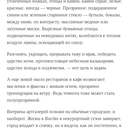
утонченных ножках, птицы и камни, камни серые, белые,
красные, иногда — черные. Прозрачное, подкрашенное
синим или зеленым старинное стекло — бутыли, бокалы,
между ними, по контрасту, массивные медные или
латунные миски. Вырезные бумажные птицы,
подвешенные на невидимых нитях, колеблются в теплом
воздухе лампы, освещающей их снизу.
Разгонять, укрощать, прорывать тьму и мрак, победить
царство ночи, противостоящее небесным валькириям,
царство холода и подземелья, — вот цель и задача.
А еще зимой около ресторанов и кафе возжигают
масленки и факелы с живым огнем, прозрачно
трепещущим на ветру. Ведь темнота тоже может стать
полупрозрачной.
Витрины артгалерей похожи на обычные городские, и
наоборот. Жизнь в Висбю в некурортный сезон замирает,
город впадает в спячку, но я видела, как он постепенно, к