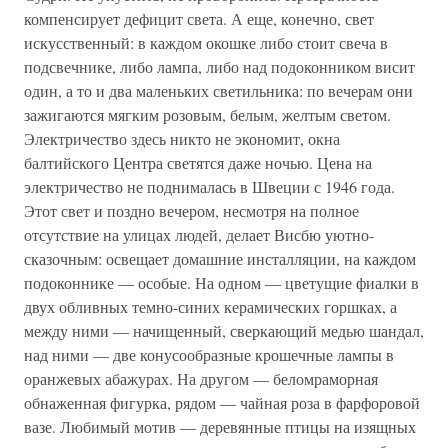
компенсирует дефицит света. А еще, конечно, свет
искусственный: в каждом окошке либо стоит свеча в
подсвечнике, либо лампа, либо над подоконником висит
один, а то и два маленьких светильника: по вечерам они
зажигаются мягким розовым, белым, желтым светом.
Электричество здесь никто не экономит, окна
балтийского Центра светятся даже ночью. Цена на
электричество не поднималась в Швеции с 1946 года.
Этот свет и поздно вечером, несмотря на полное
отсутствие на улицах людей, делает Висбю уютно-
сказочным: освещает домашние инсталляции, на каждом
подоконнике — особые. На одном — цветущие фиалки в
двух обливных темно-синих керамических горшках, а
между ними — начищенный, сверкающий медью шандал,
над ними — две конусообразные крошечные лампы в
оранжевых абажурах. На другом — беломраморная
обнаженная фигурка, рядом — чайная роза в фарфоровой
вазе. Любимый мотив — деревянные птицы на изящных