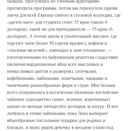
балконе, прогулялась по учебным аудиториям,
просмотрела программы, потом мы перекусили (время
ланча для всей Европы святое) в столовой колледжа, где
«дагенсланч» для студента стоит 35 крон (около 4
долларов), такой же для преподавателя — 55 крон (6
долларов). А потом зашли в упоительный магазин, где
торгуют чаем (более 50 сортов вразвес), кофием и
«тысячью мелочей», имеющих к ним отношение, —
изготовленными по бабушкиным рецептам сладостями
(включая марципановые яйца всех мыслимых и
немыслимых цветов и размеров), ситечками,
кофейниками, чайниками, ложечками, чашками и
чашечками разнообразных фирм и стран. Мне больше
всего понравились классические обливные английские
чайники (одноцветно синие, зеленые, коричневые)
ценою не меньше пятидесяти долларов за штуку. И вот
любуюсь я этими чайниками, пока Лена выбирает
яйцеобразные пасхальные подарки для родных и
близких, и вижу рядом девочку в косынке узлом под