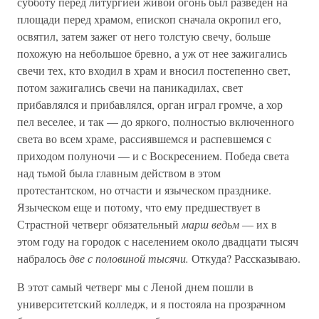
субботу перед литургией живой огонь был разведен на
площади перед храмом, епископ сначала окропил его,
освятил, затем зажег от него толстую свечу, больше
похожую на небольшое бревно, а уж от нее зажигались
свечи тех, кто входил в храм и вносил постепенно свет,
потом зажигались свечи на паникадилах, свет
прибавлялся и прибавлялся, орган играл громче, а хор
пел веселее, и так — до яркого, полностью включенного
света во всем храме, рассиявшемся и распевшемся с
приходом полуночи — и с Воскресением. Победа света
над тьмой была главным действом в этом
протестантском, но отчасти и языческом празднике.
Языческом еще и потому, что ему предшествует в
Страстной четверг обязательный
марш ведьм
— их в
этом году на городок с населением около двадцати тысяч
набралось
две с половиной тысячи.
Откуда? Рассказываю.
В этот самый четверг мы с Леной днем пошли в
университетский колледж, и я постояла на прозрачном