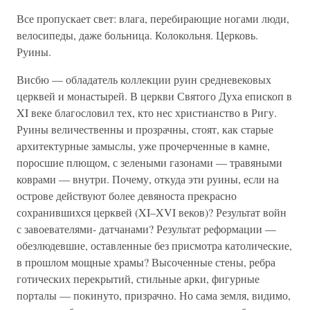
Все пропускает свет: влага, перебирающие ногами люди,
велосипеды, даже больница. Колокольня. Церковь.
Руины.
Висбю — обладатель коллекции руин средневековых
церквей и монастырей. В церкви Святого Духа епископ в
XI веке благословил тех, кто нес христианство в Ригу.
Руины величественны и прозрачны, стоят, как старые
архитектурные замыслы, уже прочерченные в камне,
поросшие плющом, с зелеными газонами — травяными
коврами — внутри. Почему, откуда эти руины, если на
острове действуют более девяноста прекрасно
сохранившихся церквей (XI–XVI веков)? Результат войн
с завоевателями- датчанами? Результат реформации —
обезлюдевшие, оставленные без присмотра католические,
в прошлом мощные храмы? Высоченные стены, ребра
готических перекрытий, стильные арки, фигурные
порталы — покинуто, призрачно. Но сама земля, видимо,