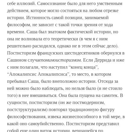
себе иллюзий. Самосознание было для него умственным
действием, которое могло состояться на любом отрезке
истории. Истинность самой позиции, занимаемой
философом, не зависит с такой точки зрения от хода
времени. Саша был знатоком фактической истории, но
она не волновала его теоретически (в чем я с ним
решительно расходился, однако не в этом сейчас дело).
Постисторизм французских шестидесятников обернулся в
Сашином случае
помимоисторизмом
. Если Деррида и иже
с ним полагали, что наступил “конец конца”,
“Апокалипсис Апокалипсиса”, то место, в котором
пребывал Саша, было внеположно истории. Отсюда за
ней можно было наблюдать, но нельзя было (и не стоило
того) в нее вмешиваться. Она была пущена на самотек. В
сущности, постисторизм (он же постмодернизм,
постструктурализм) повторял традиционную фигуру
философствования, извека жизнеспособного в той мере, в
какой оно самоубийственно. Постисторизм представил
собой еще один виток истории, вершащейся по