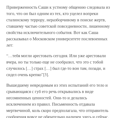
Приверженность Саши к устному общению следовала из
того, что он был одним из тех, кто уцелел вопреки
сталинскому террору, неразборчивому в поиске жертв,
ставшему частью советской повседневности, лишенному
свойства исключительного события. Вот как Саша
рассказывал о Московском университете послевоенных
лет:
“…тебя могли арестовать сегодня. Или уже арестовали
вчера, но ты только еще не сообразил, что это с тобой
случилось […] страх […] был где-то вон там, позади, и
сидел очень крепко”[3].
Вышедшему невредимым из этих испытаний его тело и
срывающаяся с губ его речь открывались в виде
несомненных ценностей. Они-то и делались
исключением из правил. Письменность отдавала
мертвечиной, коль скоро предполагала, что отправитель
сообщения вовсе не обязательно наличен здесь и сейчас.