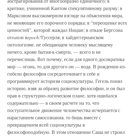
абстрагирования от многообразно единичного; в
критике, учиненной Кантом спекулятивному разуму; в
Марксовом высокомерном взгляде на объяснения мира,
не меняющие его порочного порядка; в “переоценке всех
ценностей”, которой жаждал Ницше; в отказе Бергсона
от
ratio
и в
epoch?
Гуссерля; в хайдеггерианском
онтологизме, не обещающем человеку мыслящему
ничего, кроме бытия-к-смерти, — всего и не
перечислишь. Вот почему, если для одного досократика
мир — огонь, то для другого он — вода. В рождении-из-
гибели философия сосредоточивает в себе и
программирует историзм социокультуры. Гегель понял
историю, взяв за образец развитие философии, и он был
прав в структурно-логическом плане, хотя ошибался
содержательно — в своем расчете на то, что
поступательное движение человечества исчерпается с
нарастанием самосознания, то бишь вместе с
превращением всей социокультуры в
философоподобную. В этом отношении Саша не строил