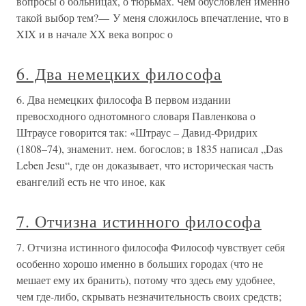
вопросы о больницах, о тюрьмах. Чем обусловлен именно
такой выбор тем?— У меня сложилось впечатление, что в
XIX и в начале XX века вопрос о
6. Два немецких философа
6. Два немецких философа В первом издании
превосходного однотомного словаря Павленкова о
Штраусе говорится так: «Штраус – Давид-Фридрих
(1808–74), знаменит. нем. богослов; в 1835 написал „Das
Leben Jesu“, где он доказывает, что историческая часть
евангелий есть не что иное, как
7. Отчизна истинного философа
7. Отчизна истинного философа Философ чувствует себя
особенно хорошо именно в больших городах (что не
мешает ему их бранить), потому что здесь ему удобнее,
чем где-либо, скрывать незначительность своих средств;