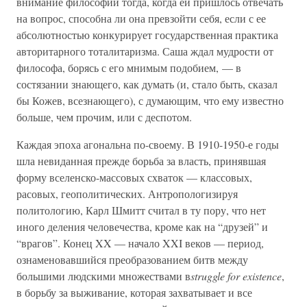
внимание философии тогда, когда ей пришлось отвечать
на вопрос, способна ли она превзойти себя, если с ее
абсолютностью конкурирует государственная практика
авторитарного тоталитаризма. Саша ждал мудрости от
философа, борясь с его мнимым подобием, — в
состязании знающего, как думать (и, стало быть, сказал
бы Кожев, всезнающего), с думающим, что ему известно
больше, чем прочим, или с деспотом.
Каждая эпоха агональна по-своему. В 1910-1950-е годы
шла невиданная прежде борьба за власть, принявшая
форму вселенско-массовых схваток — классовых,
расовых, геополитических. Антропологизируя
политологию, Карл Шмитт считал в ту пору, что нет
иного деления человечества, кроме как на “друзей” и
“врагов”. Конец XX — начало XXI веков — период,
ознаменовавшийся преобразованием битв между
большими людскими множествами в
struggle for existence
,
в борьбу за выживание, которая захватывает и все