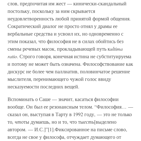
слов, предпочитая им жест — кинически-скандальный
постольку, поскольку за ним скрывается
неудовлетворенность любой принятой формой общения.
Сократический диалог не просто отнял у драмы ее
вербальные средства и усвоил их, но одновременно с
этим показал, что философия не в силах обойтись без
смены речевых масок, прокладывающей путь к
ultima
ratio
. Строго говоря, конечная истина не субституируема
и потому не может быть означена. Философствование как
дискурс не более чем паллиатив, половинчатое решение
мыслителя, перенимающего чужой голос ввиду
несказуемости последних вещей.
Вспоминать о Саше — значит, касаться философии
вообще. Он был ее резонансным телом. “Философия… —
сказал он, выступая в Тарту в 1992 году, — это не только
то
, что
ты думаешь, но и то, что ты
есть
[выделено
автором. — И.С.]”[1].Фиксированное на письме слово,
всегда не свое у философа, отчуждает думающего от