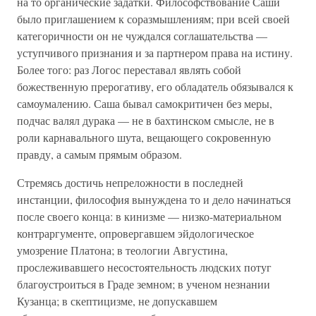
на то органические задатки. Философствование Саши
было приглашением к соразмышлениям; при всей своей
категоричности он не чуждался соглашательства —
уступчивого признания и за партнером права на истину.
Более того: раз Логос переставал являть собой
божественную прерогативу, его обладатель обязывался к
самоумалению. Саша бывал самокритичен без меры,
подчас валял дурака — не в бахтинском смысле, не в
роли карнавального шута, вещающего сокровенную
правду, а самым прямым образом.
Стремясь достичь непреложности в последней
инстанции, философия вынуждена то и дело начинаться
после своего конца: в кинизме — низко-материальном
контраргументе, опровергавшем эйдологическое
умозрение Платона; в теологии Августина,
прослеживавшего несостоятельность людских потуг
благоустроиться в Граде земном; в ученом незнании
Кузанца; в скептицизме, не допускавшем