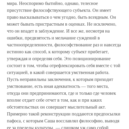
мира. Неоспоримо бытийно, однако, телесное
присутствие философствующего субъекта. Он имеет
право высказываться о чем угодно, быть всеядным. Он
может бывать пристрастным в оценках. Не исключено,
что он впадет в заблуждение. И все же, несмотря на
ошибки, предвзятость и мельчание суждений в
частноопределенности, философствование раз и навсегда
истинно как способ, к которому субъект прибегает,
утверждая и определяя себя. Это позиционирование
состоит в том, чтобы отрефлексировать себя вместе с той
ситуацией, в какой совершается умственная работа.
Пусть неправильны заключения, к которым приходит
умствование, есть иная адекватность — того места,
откуда они предпринимаются, где и только где человек
вполне отдает себе отчет в том, как и при каких
обстоятельствах он совершает мыслительный акт.
Примерно такой реконструкции поддаются предпосылки
пафоса, с которым Саша восславлял философию, выводя
ее за пределы культуры, — слишком уж само собой