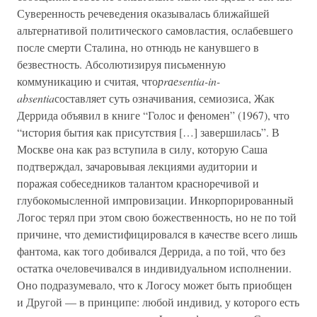
Суверенность речеведения оказывалась ближайшей
альтернативой политического самовластия, ослабевшего
после смерти Сталина, но отнюдь не канувшего в
безвестность. Абсолютизируя письменную
коммуникацию и считая, что
рrаеsentia-in-
absentia
составляет суть означивания, семиозиса, Жак
Деррида объявил в книге “Голос и феномен” (1967), что
“история бытия как присутствия […] завершилась”. В
Москве она как раз вступила в силу, которую Саша
подтверждал, зачаровывая лекциями аудитории и
поражая собеседников талантом красноречивой и
глубокомысленной импровизации. Инкорпорированный
Логос терял при этом свою божественность, но не по той
причине, что демистифицировался в качестве всего лишь
фантома, как того добивался Деррида, а по той, что без
остатка очеловечивался в индивидуальном исполнении.
Оно подразумевало, что к Логосу может быть приобщен
и Другой — в принципе: любой индивид, у которого есть