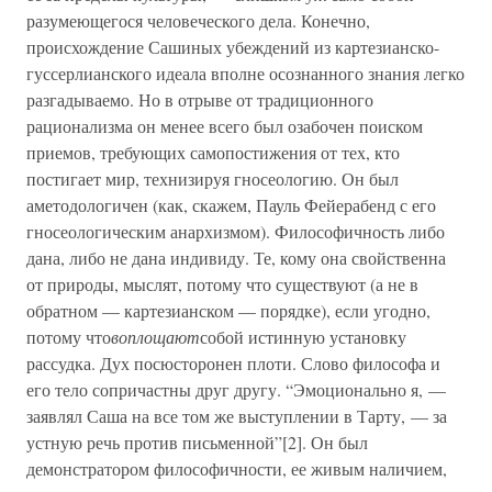
разумеющегося человеческого дела. Конечно,
происхождение Сашиных убеждений из картезианско-
гуссерлианского идеала вполне осознанного знания легко
разгадываемо. Но в отрыве от традиционного
рационализма он менее всего был озабочен поиском
приемов, требующих самопостижения от тех, кто
постигает мир, технизируя гносеологию. Он был
аметодологичен (как, скажем, Пауль Фейерабенд с его
гносеологическим анархизмом). Философичность либо
дана, либо не дана индивиду. Те, кому она свойственна
от природы, мыслят, потому что существуют (а не в
обратном — картезианском — порядке), если угодно,
потому что
воплощают
собой истинную установку
рассудка. Дух посюсторонен плоти. Слово философа и
его тело сопричастны друг другу. “Эмоционально я, —
заявлял Саша на все том же выступлении в Тарту, — за
устную речь против письменной”[2]. Он был
демонстратором философичности, ее живым наличием,