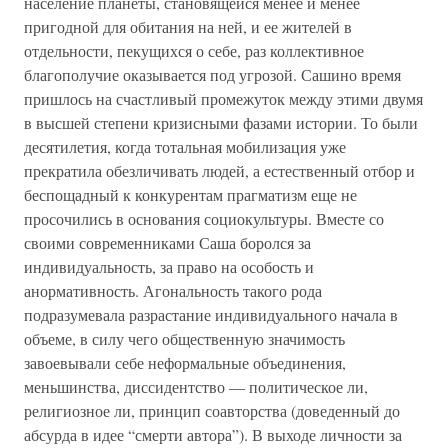
население планеты, становящейся менее и менее
пригодной для обитания на ней, и ее жителей в
отдельности, пекущихся о себе, раз коллективное
благополучие оказывается под угрозой. Сашино время
пришлось на счастливый промежуток между этими двумя
в высшей степени кризисными фазами истории. То были
десятилетия, когда тотальная мобилизация уже
прекратила обезличивать людей, а естественный отбор и
беспощадный к конкурентам прагматизм еще не
просочились в основания социокультуры. Вместе со
своими современниками Саша боролся за
индивидуальность, за право на особость и
анормативность. Агональность такого рода
подразумевала разрастание индивидуального начала в
объеме, в силу чего общественную значимость
завоевывали себе неформальные объединения,
меньшинства, диссидентство — политическое ли,
религиозное ли, принцип соавторства (доведенный до
абсурда в идее “смерти автора”). В выходе личности за