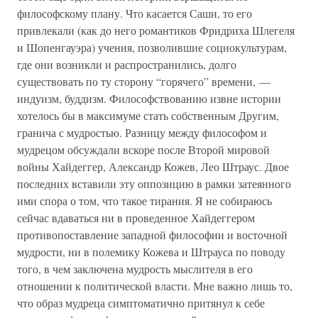
философскому плану. Что касается Саши, то его
привлекали (как до него романтиков Фридриха Шлегеля
и Шопенгауэра) учения, позволившие социокультурам,
где они возникли и распространились, долго
существовать по ту сторону “горячего” времени, —
индуизм, буддизм. Философствованию извне истории
хотелось бы в максимуме стать собственным Другим,
гранича с мудростью. Разницу между философом и
мудрецом обсуждали вскоре после Второй мировой
войны Хайдеггер, Александр Кожев, Лео Штраус. Двое
последних вставили эту оппозицию в рамки затеянного
ими спора о том, что такое тирания. Я не собираюсь
сейчас вдаваться ни в проведенное Хайдеггером
противопоставление западной философии и восточной
мудрости, ни в полемику Кожева и Штрауса по поводу
того, в чем заключена мудрость мыслителя в его
отношении к политической власти. Мне важно лишь то,
что образ мудреца симптоматично притянул к себе