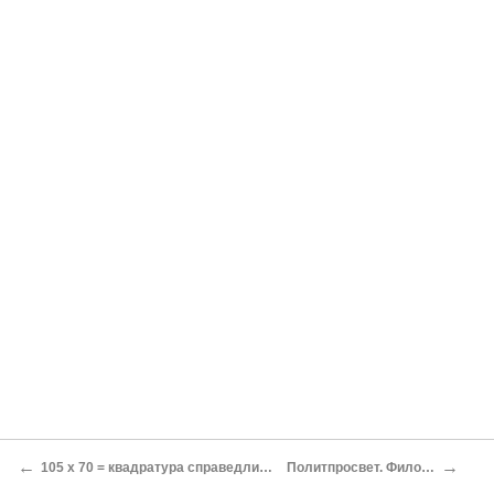
←
→
105 х 70 = квадратура справедливости. Философский комментарий
Политпросвет. Философский комментарий