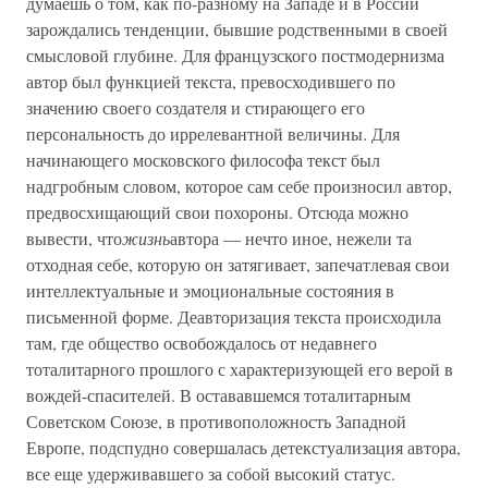
думаешь о том, как по-разному на Западе и в России
зарождались тенденции, бывшие родственными в своей
смысловой глубине. Для французского постмодернизма
автор был функцией текста, превосходившего по
значению своего создателя и стирающего его
персональность до иррелевантной величины. Для
начинающего московского философа текст был
надгробным словом, которое сам себе произносил автор,
предвосхищающий свои похороны. Отсюда можно
вывести, что
жизнь
автора — нечто иное, нежели та
отходная себе, которую он затягивает, запечатлевая свои
интеллектуальные и эмоциональные состояния в
письменной форме. Деавторизация текста происходила
там, где общество освобождалось от недавнего
тоталитарного прошлого с характеризующей его верой в
вождей-спасителей. В остававшемся тоталитарным
Советском Союзе, в противоположность Западной
Европе, подспудно совершалась детекстуализация автора,
все еще удерживавшего за собой высокий статус.