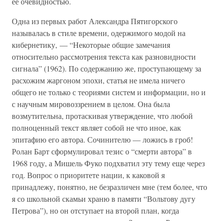
ее очевидностью.
Одна из первых работ Александра Пятигорского
называлась в стиле времени, одержимого модой на
кибернетику, — “Некоторые общие замечания
относительно рассмотрения текста как разновидности
сигнала” (1962). По содержанию же, проступающему за
расхожим жаргоном эпохи, статья не имела ничего
общего не только с теориями систем и информации, но и
с научным мировоззрением в целом. Она была
возмутительна, протаскивая утверждение, что любой
полноценный текст являет собой не что иное, как
эпитафию его автора. Сочинителю — ложись в гроб!
Ролан Барт сформулировал тезис о “смерти автора” в
1968 году, а Мишель Фуко подхватил эту тему еще через
год. Вопрос о приоритете нации, к каковой я
принадлежу, понятно, не безразличен мне (тем более, что
я со школьной скамьи храню в памяти “Вольтову дугу
Петрова”), но он отступает на второй план, когда