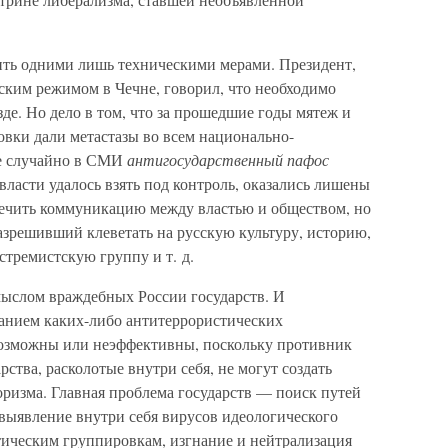
ить одними лишь техническими мерами. Президент,
тским режимом в Чечне, говорил, что необходимо
зде. Но дело в том, что за прошедшие годы мятеж и
вки дали метастазы во всем национально-
Не случайно в СМИ
антигосударственный пафос
ласти удалось взять под контроль, оказались лишены
печить коммуникацию между властью и обществом, но
азрешивший клеветать на русскую культуру, историю,
стремистскую группу и т. д.
мыслом враждебных России государств. И
данием каких-либо антитеррористических
озможны или неэффективны, поскольку противник
рства, расколотые внутри себя, не могут создать
ризма. Главная проблема государств — поиск путей
 выявление внутри себя вирусов идеологического
тическим группировкам, изгнание и нейтрализация