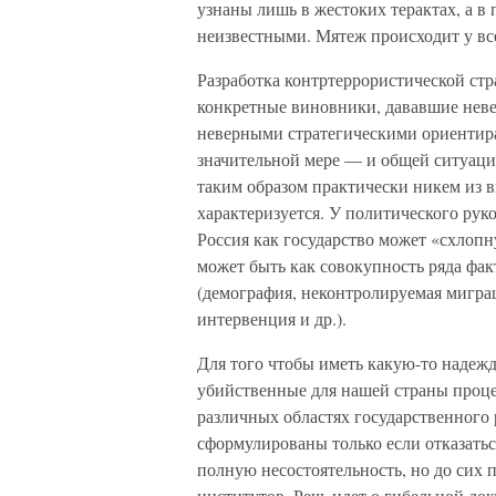
узнаны лишь в жестоких терактах, а в 
неизвестными. Мятеж происходит у все
Разработка контртеррористической стр
конкретные виновники, дававшие нев
неверными стратегическими ориентирам
значительной мере — и общей ситуации
таким образом практически никем из 
характеризуется. У политического рук
Россия как государство может «схлоп
может быть как совокупность ряда фак
(демография, неконтролируемая мигра
интервенция и др.).
Для того чтобы иметь какую-то надежд
убийственные для нашей страны проц
различных областях государственного 
сформулированы только если отказать
полную несостоятельность, но до сих
институтов. Речь идет о гибельной до