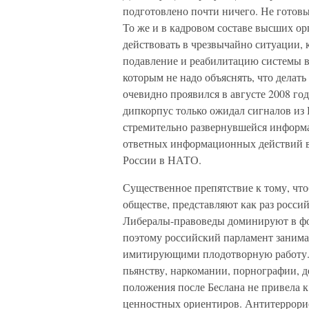
подготовлено почти ничего. Не гото
То же и в кадровом составе высших орг
действовать в чрезвычайно ситуации, 
подавление и реабилитацию системы в
которым не надо объяснять, что делат
очевидно проявился в августе 2008 год
дипкорпус только ожидал сигналов из 
стремительно развернувшейся информ
ответных информационных действий в 
России в НАТО.
Существенное препятствие к тому, чт
обществе, представляют как раз росси
Либералы-правоведы доминируют в фор
поэтому российский парламент заним
имитирующими плодотворную работу. 
пьянству, наркомании, порнографии, д
положения после Беслана не привела 
ценностных ориентиров. Антитеррори