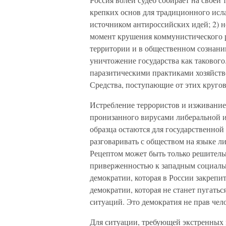
крепких основ для традиционного исла
источником антироссийских идей; 2) 
момент крушения коммунистического р
территории и в общественном сознани
уничтожение государства как таковог
паразитическими практиками хозяйств
Средства, поступающие от этих кругов
Истребление террористов и изживание 
пронизанного вирусами либеральной 
образца остаются для государственной
разговаривать с обществом на языке ли
Рецептом может быть только решительн
приверженностью к западным социаль
демократии, которая в России закрепи
демократии, которая не станет пугать
ситуаций. Это демократия не прав чел
Для ситуации, требующей экстренных м