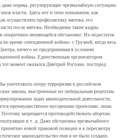
вы даже нормы, регулирующие чрезвычайную ситуацию.
анов власти. Здесь нет и тени понимания, как
как осуществлять профилактику мятежа, его
ласти после мятежа. Необходимы такие кадры,
ь в оперативно меняющейся обстановке. Их недостаток
а во время «пятидневной войны» с Грузией, когда весь
Центра, ничего не предпринимая в условиях
ационной войны. Единственным организатором
тот момент оказался Дмитрий Рогозин, постпред
обы уничтожить опору терроризма в российском
йские законы, выстроенные по либеральным рецептам.
мулировании задач законодательной деятельности,
ается преимущественно мусорными проектами, лишь
Поэтому запрещается противодействовать абортам,
епопуляции и т. д. Даже обстановка чрезвычайного
к принятию новой правовой позиции и к пересмотру
стическое законодательство
так и
не было создано.