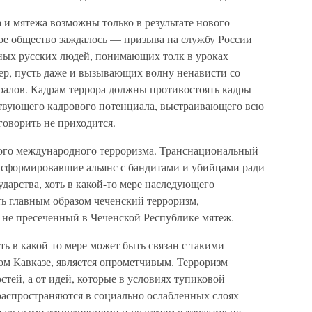
и мятежа возможны только в результате нового
кое общество заждалось — призыва на службу России
ных русских людей, понимающих толк в уроках
ер, пусть даже и вызывающих волну ненависти со
алов. Кадрам террора должны противостоять кадры
ствующего кадрового потенциала, выстраивающего всю
говорить не приходится.
кого международного терроризма. Транснациональный
 сформировавшие альянс с бандитами и убийцами ради
дарства, хоть в какой-то мере наследующего
ь главным образом чеченский терроризм,
 не пресеченный в Чеченской Республике мятеж.
ть в какой-то мере может быть связан с такими
ом Кавказе, является опрометчивым. Терроризм
стей, а от идей, которые в условиях тупиковой
распространяются в социально ослабленных слоях
иальными затруднениями и участием в терактах не