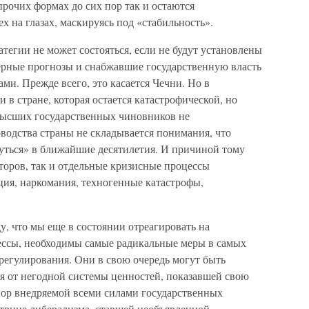
прочих формах до сих пор так и остаются
х на глазах, маскируясь под «стабильность».
атегии не может состояться, если не будут установлены
ерные прогнозы и снабжавшие государственную власть
и. Прежде всего, это касается Чечни. Но в
 в стране, которая остается катастрофической, но
высших государственных чиновников не
оводства страны не складывается понимания, что
нуться» в ближайшие десятилетия. И причиной тому
торов, так и отдельные кризисные процессы
ция, наркомания, техногенные катастрофы,
у, что мы еще в состоянии отреагировать на
ессы, необходимы самые радикальные меры в самых
регулирования. Они в свою очередь могут быть
ся от негодной системы ценностей, показавшей свою
 пор внедряемой всеми силами государственных
ктрине либерализма, ставшей необъявленной