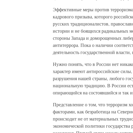
Эффективные меры против терроризма 
кадрового призыва, которого российс
русских традиционалистов, православ
истории и не боящихся радикальных м
стороны Запада и доморощенных либер
антитеррора. Пока о наличии соответ
деятельность государственной власти, 
Нужно понять, что в России нет ника
характер имеют антироссийские силы,
разрушения нашей страны, любого госу
национальную традицию. В России ест
опирающийся на состоявшийся и так и
Представление о том, что терроризм хо
факторами, как безработица на Северн
происходит не от материальных трудно
экономической политики государства 
населения. Прямой связи между матер