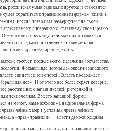
ма, российская умма радикализируется и становится
не сумев обратиться к традиционным формам жизни в
ежима, Россия позволила развернуться на своей
и агрессивному либерализму, ставящему своей целью
о. Обе нигилистические установки подпитываются
ования: олигархией и этнической клановостью.
, достигают организаторов терактов.
мятежа требует, прежде всего, излечения государства,
идеологии. Формальные нормы демократии западного
 власти единственной опорой. Власть продолжает
беральных догм. И от этого все более теряет доверие.
ое расставание с западнической риторикой и
ным технологиям. Вместо западной формы
ться не может, нам необходима национальная форма
ся чрезвычайных мер в условиях чрезвычайных
овека, а «прав» традиции — власти демоса-общины.
ер, ни в системе управления, ни в правовом поле не