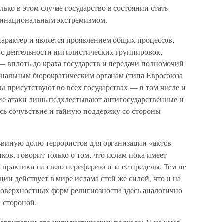
ько в этом случае государство в состоянии стать
тинациональным экстремизмом.
арактер и является проявлением общих процессов,
 с деятельности нигилистических группировок,
 вплоть до краха государств и передачи полномочий
нальным бюрократическим органам (типа Евросоюза
 присутствуют во всех государствах — в том числе и
кие атаки лишь подхлестывают антигосударственные и
сь сочувствие и тайную поддержку со стороны
львиную долю террористов для организации «актов
ков, говорит только о том, что ислам пока имеет
 практики на свою периферию и за ее пределы. Тем не
ции действует в мире ислама стой же силой, что и на
 поверхностных форм религиозности здесь аналогично
й стороной.
территории два нигилистических подхода: 1) не имея