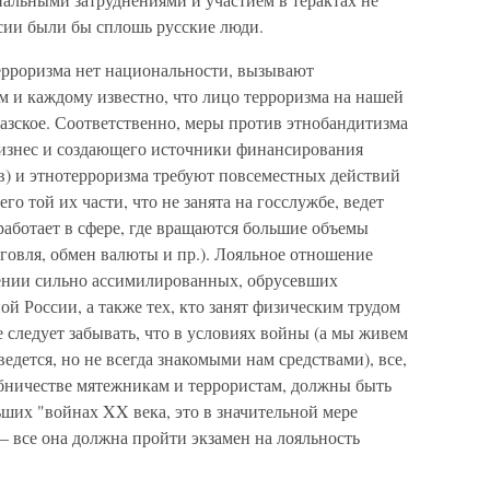
ссии были бы сплошь русские люди.
терроризма нет национальности, вызывают
м и каждому известно, что лицо терроризма на нашей
азское. Соответственно, меры против этнобандитизма
бизнес и создающего источники финансирования
в) и этнотерроризма требуют повсеместных действий
о той их части, что не занята на госслужбе, ведет
работает в сфере, где вращаются большие объемы
рговля, обмен валюты и пр.). Лояльное отношение
шении сильно ассимилированных, обрусевших
ой России, а также тех, кто занят физическим трудом
е следует забывать, что в условиях войны (а мы живем
ведется, но не всегда знакомыми нам средствами), все,
обничестве мятежникам и террористам, должны быть
ших "войнах XX века, это в значительной мере
 все она должна пройти экзамен на лояльность