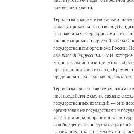
идеологией власти.
Терроризм и мятеж невозможно побед
отдавая приказ на расправу над банди
расправляться с террористами в их гне
внешне мирные антироссийские устано
государственном организме России. 
сменился антируссним.
СМИ, которые в
концептуальной позиции, чтобы обес
прекрасно поняли сигнал из Кремля, р
представлять русскую молодежь как эк
Терроризм вовсе не является неким за
противодействие ему не связано с соз
государственных коалиций — они нев
организован не государствами и госуда
эффективной корпорации против терро
освобождения от неверных стратегий,
разложения, отказ от уступок нигилис