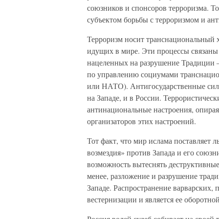
союзников и спонсоров терроризма. Тол
субъектом борьбы с терроризмом и ан
Терроризм носит транснациональный х
идущих в мире. Эти процессы связаны
нацеленных на разрушение Традиции —
по управлению социумами транснацио
или НАТО). Антигосударственные силы
на Западе, и в России. Террористичес
антинациональные настроения, опирая
организаторов этих настроений.
Тот факт, что мир ислама поставляет 
возмездия» против Запада и его союзни
возможность вытеснять деструктивные
менее, разложение и разрушение тради
Западе. Распространение варварских,
вестернизации и является ее оборотно
Россия волей судеб собирает на своей 