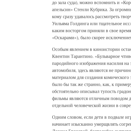
до зала суда), можно вспомнить и «Ко
апельсин» Стенли Кубрика. За огромн
кому сразу удавалось рассмотреть тв
Уильяма Голдинга или тщательное иссл
каким восторгом приняли в свое врем
«Оскарами»), было скорее исключение
Особым явлением в киноистории оста
Квентин Тарантино. «Бульварное чти
пародийного изображения насилия на э
автомобиля, здесь являются не причи
материалом для создания комического
было бы так же странно, как, к пример
обстоятельно описывал тупость градо
фильмы являются отличным поводом д
отдельной человеческой жизни в совр
Одним словом, если дети в подвале иг
начинает изысканно умерщвлять согре
Леонид Броневой, бесподобно сыгравш