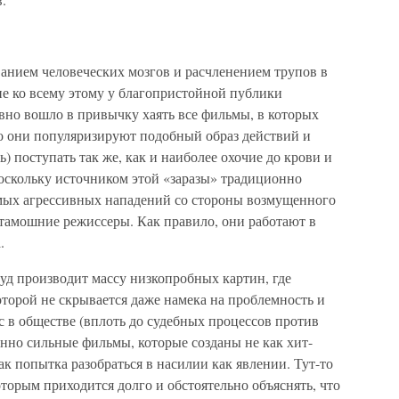
нием человеческих мозгов и расчленением трупов в
ие ко всему этому у благопристойной публики
вно вошло в привычку хаять все фильмы, в которых
то они популяризируют подобный образ действий и
) поступать так же, как и наиболее охочие до крови и
оскольку источником этой «заразы» традиционно
самых агрессивных нападений со стороны возмущенного
 тамошние режиссеры. Как правило, они работают в
.
вуд производит массу низкопробных картин, где
которой не скрывается даже намека на проблемность и
 в обществе (вплоть до судебных процессов против
нно сильные фильмы, которые созданы не как хит-
ак попытка разобраться в насилии как явлении. Тут-то
оторым приходится долго и обстоятельно объяснять, что