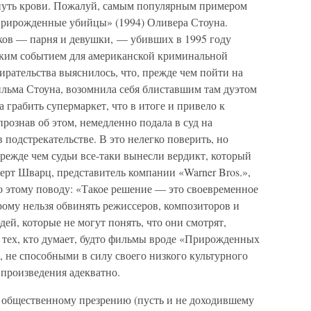
 путь крови. Пожалуй, самым популярным примером
Прирожденные убийцы» (1994) Оливера Стоуна.
тков — парня и девушки, — убивших в 1995 году
аким событием для американской криминальной
ирательства выяснилось, что, прежде чем пойти на
ильма Стоуна, возомнила себя блиставшим там дуэтом
грабить супермаркет, что в итоге и привело к
рознав об этом, немедленно подала в суд на
в подстрекательстве. В это нелегко поверить, но
прежде чем судьи все-таки вынесли вердикт, который
ерт Шварц, представитель компании «Warner Bros.»,
о этому поводу: «Такое решение — это своевременное
рому нельзя обвинять режиссеров, композиторов и
ей, которые не могут понять, что они смотрят,
тех, кто думает, будто фильмы вроде «Прирожденных
 не способными в силу своего низкого культурного
произведения адекватно.
 общественному презрению (пусть и не доходившему