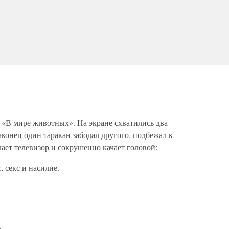
 «В мире животных». На экране схватились два
аконец один таракан забодал другого, подбежал к
чает телевизор и сокрушенно качает головой:
, секс и насилие.
.