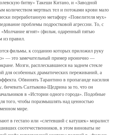
ролевскую битву» Такеши Китано, и «Заводной
ым количеством мертвых тел и потоками крови мало
орчески переработанную метафору «Повелителя мух»
едование проблемы подростковой агрессии. То, с
я «Молчание ягнят» (фильм, одаренный пятью
м из правил.
ются фильмы, к созданию которых приложил руку
во» — это замечательный пример иронично —
кране. Мозги, расплескавшиеся на заднем стекле
ной для особенных драматических переживаний, а
 эффекта. Обвинять Тарантино в пропаганде насилия
у, бичевать Салтыкова-Щедрина за то, что он
начальников в «Истории одного города». Подобные
ля того, чтобы поразмышлять над ценностью
еменном мире.
рают в гестапо или «слетевший с катушек» моралист
шивших соотечественников, в этом виноваты не
ий шефа гитлеровской конторы палачей в «фильме