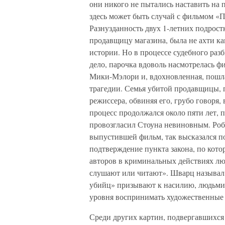
они никого не пытались наставить на
здесь может быть случай с фильмом «
Разнузданность двух 1-летних подрос
продавщицу магазина, была не ахти к
истории. Но в процессе судебного разб
дело, парочка вдоволь насмотрелась ф
Мики-Мэлори и, вдохновленная, пошла 
трагедии. Семья убитой продавщицы, п
режиссера, обвиняя его, грубо говоря, 
процесс продолжался около пяти лет, 
провозгласил Стоуна невиновным. Роб
выпустившей фильм, так высказался п
подтверждение пункта закона, по кото
авторов в криминальных действиях люд
слушают или читают». Шварц называл 
убийц» призывают к насилию, людьми,
уровня воспринимать художественные 
Среди других картин, подвергавшихся