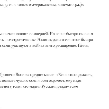
, да и не только в американском, кинематографе.
ы сначала воюют с империей. Но очень быстро сыновья
ть в ее строительстве. Эллины, даки и египтяне быстро
и сами участвуют в войнах за его расширение. Галлы,
 Древнего Востока предписывали: «Если кто подожжет,
о возьмет чужого осла и осел охромеет, ему надо
ли ногу тому, кто украл.«Русская правда» тоже
е