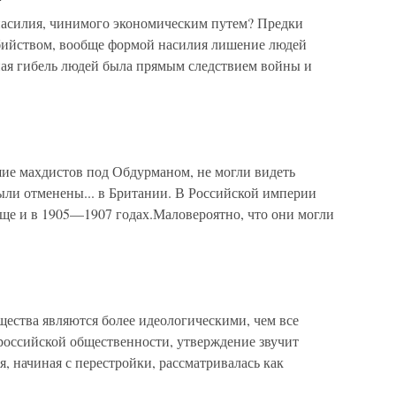
насилия, чинимого экономическим путем? Предки
убийством, вообще формой насилия лишение людей
ная гибель людей была прямым следствием войны и
ие махдистов под Обдурманом, не могли видеть
ыли отменены... в Британии. В Российской империи
ще и в 1905—1907 годах.Маловероятно, что они могли
ества являются более идеологическими, чем все
оссийской общественности, утверждение звучит
, начиная с перестройки, рассматривалась как