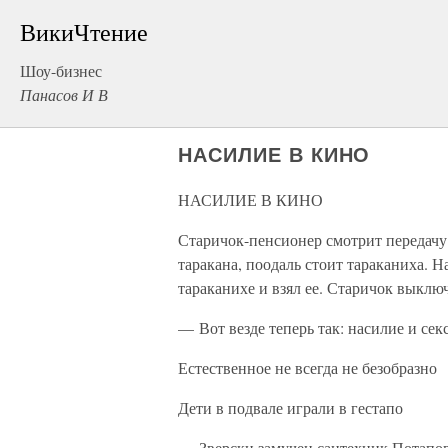
ВикиЧтение
Шоу-бизнес
Панасов И В
НАСИЛИЕ В КИНО
НАСИЛИЕ В КИНО
Старичок-пенсионер смотрит передачу
таракана, поодаль стоит тараканиха. Н
тараканихе и взял ее. Старичок выклю
— Вот везде теперь так: насилие и секс
Естественное не всегда не безобразно
Дети в подвале играли в гестапо
— Зверски замучен сантехник Потапов