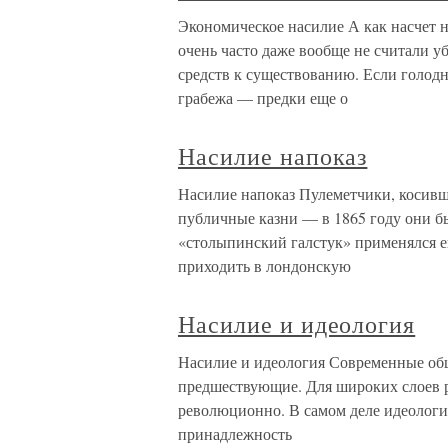
Экономическое насилие А как насчет 
очень часто даже вообще не считали 
средств к существованию. Если голод
грабежа — предки еще о
Насилие напоказ
Насилие напоказ Пулеметчики, косивш
публичные казни — в 1865 году они б
«столыпинский галстук» применялся е
приходить в лондонскую
Насилие и идеология
Насилие и идеология Современные общ
предшествующие. Для широких слоев р
революционно. В самом деле идеология
принадлежность