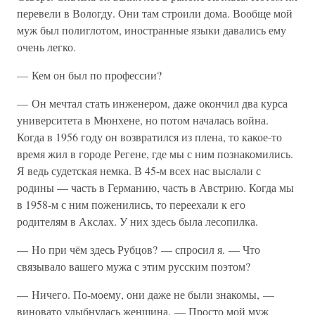
перевели в Вологду. Они там строили дома. Вообще мой
муж был полиглотом, иностранные языки давались ему
очень легко.
— Кем он был по профессии?
— Он мечтал стать инженером, даже окончил два курса
университета в Мюнхене, но потом началась война.
Когда в 1956 году он возвратился из плена, то какое-то
время жил в городе Регене, где мы с ним познакомились.
Я ведь судетская немка. В 45-м всех нас выслали с
родины — часть в Германию, часть в Австрию. Когда мы
в 1958-м с ним поженились, то переехали к его
родителям в Акслах. У них здесь была лесопилка.
— Но при чём здесь Рубцов? — спросил я. — Что
связывало вашего мужа с этим русским поэтом?
— Ничего. По-моему, они даже не были знакомы, —
виновато улыбнулась женщина. — Просто мой муж