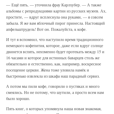
— Ещё пять, — уточнила фрау Карлхубер. — А также
альбомы с репродукциями картин из русских музеев. Ах,
простите, — вдруг всплеснула она руками, — я совсем
забыла. Я же вам яблочный пирог принесла. Настоящий
апфельштрудель! Вот он. Пожалуйста, к кофе.
И тут я вспомнил, что наступило время традиционного
немецкого кофепития, которое, даже если вдруг солнце
двинется вспять, неизменно будет протекать между 15 и
16 часами и которое для истинных баварцев столь же
обязательно и естественно, как, например, воскресное
посещение церкви. Жена тоже уловила намёк и
быстренько извлекла из шкафа наш парадный сервиз.
А потом мы пили кофе, говорили о пустяках и много
смеялись. Но не потому, что шутили, а просто всем нам
было хорошо.
Пять книг, о которых упомянула наша новая знакомая,