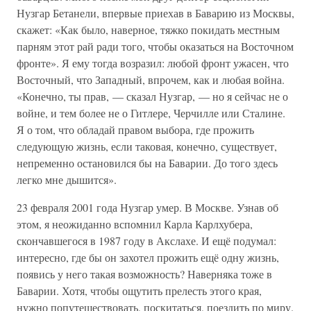
Нузгар Бетанели, впервые приехав в Баварию из Москвы,
скажет: «Как было, наверное, тяжко покидать местным
парням этот рай ради того, чтобы оказаться на Восточном
фронте». Я ему тогда возразил: любой фронт ужасен, что
Восточный, что Западный, впрочем, как и любая война.
«Конечно, ты прав, — сказал Нузгар, — но я сейчас не о
войне, и тем более не о Гитлере, Черчилле или Сталине.
Я о том, что обладай правом выбора, где прожить
следующую жизнь, если таковая, конечно, существует,
непременно остановился бы на Баварии. До того здесь
легко мне дышится».
23 февраля 2001 года Нузгар умер. В Москве. Узнав об
этом, я неожиданно вспомнил Карла Карлхубера,
скончавшегося в 1987 году в Акслахе. И ещё подумал:
интересно, где бы он захотел прожить ещё одну жизнь,
появись у него такая возможность? Наверняка тоже в
Баварии. Хотя, чтобы ощутить прелесть этого края,
нужно попутешествовать, поскитаться, поездить по миру.