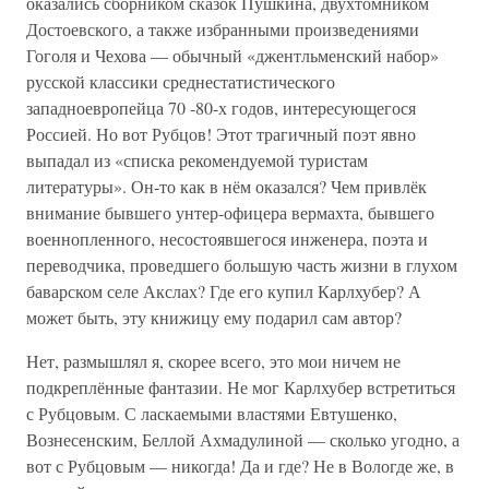
оказались сборником сказок Пушкина, двухтомником
Достоевского, а также избранными произведениями
Гоголя и Чехова — обычный «джентльменский набор»
русской классики среднестатистического
западноевропейца 70 -80-х годов, интересующегося
Россией. Но вот Рубцов! Этот трагичный поэт явно
выпадал из «списка рекомендуемой туристам
литературы». Он-то как в нём оказался? Чем привлёк
внимание бывшего унтер-офицера вермахта, бывшего
военнопленного, несостоявшегося инженера, поэта и
переводчика, проведшего большую часть жизни в глухом
баварском селе Акслах? Где его купил Карлхубер? А
может быть, эту книжицу ему подарил сам автор?
Нет, размышлял я, скорее всего, это мои ничем не
подкреплённые фантазии. Не мог Карлхубер встретиться
с Рубцовым. С ласкаемыми властями Евтушенко,
Вознесенским, Беллой Ахмадулиной — сколько угодно, а
вот с Рубцовым — никогда! Да и где? Не в Вологде же, в