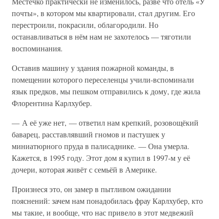
Местечко практически не изменилось, разве что отель «У
почты», в котором мы квартировали, стал другим. Его
перестроили, покрасили, облагородили. Но
останавливаться в нём нам не захотелось — тяготили
воспоминания.
Оставив машину у здания пожарной команды, в
помещении которого переселенцы учили-вспоминали
язык предков, мы пешком отправились к дому, где жила
Флорентина Карлхубер.
— А её уже нет, — ответил нам крепкий, розовощёкий
баварец, расставлявший гномов и пастушек у
миниатюрного пруда в палисаднике. — Она умерла.
Кажется, в 1995 году. Этот дом я купил в 1997-м у её
дочери, которая живёт с семьёй в Америке.
Произнеся это, он замер в пытливом ожидании
пояснений: зачем нам понадобилась фрау Карлхубер, кто
мы такие, и вообще, что нас привело в этот медвежий