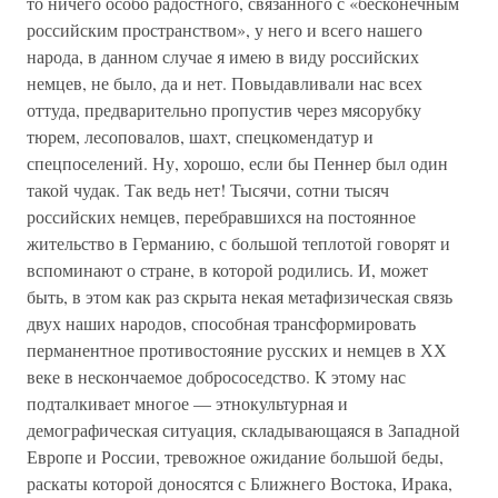
то ничего особо радостного, связанного с «бесконечным
российским пространством», у него и всего нашего
народа, в данном случае я имею в виду российских
немцев, не было, да и нет. Повыдавливали нас всех
оттуда, предварительно пропустив через мясорубку
тюрем, лесоповалов, шахт, спецкомендатур и
спецпоселений. Ну, хорошо, если бы Пеннер был один
такой чудак. Так ведь нет! Тысячи, сотни тысяч
российских немцев, перебравшихся на постоянное
жительство в Германию, с большой теплотой говорят и
вспоминают о стране, в которой родились. И, может
быть, в этом как раз скрыта некая метафизическая связь
двух наших народов, способная трансформировать
перманентное противостояние русских и немцев в ХХ
веке в нескончаемое добрососедство. К этому нас
подталкивает многое — этнокультурная и
демографическая ситуация, складывающаяся в Западной
Европе и России, тревожное ожидание большой беды,
раскаты которой доносятся с Ближнего Востока, Ирака,