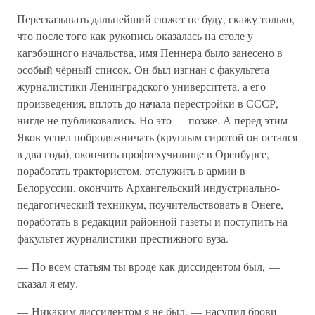
Пересказывать дальнейший сюжет не буду, скажу только,
что после того как рукопись оказалась на столе у
кагэбэшного начальства, имя Пеннера было занесено в
особый чёрный список. Он был изгнан с факультета
журналистики Ленинградского университета, а его
произведения, вплоть до начала перестройки в СССР,
нигде не публиковались. Но это — позже. А перед этим
Яков успел побродяжничать (круглым сиротой он остался
в два года), окончить профтехучилище в Оренбурге,
поработать трактористом, отслужить в армии в
Белоруссии, окончить Архангельский индустриально-
педагогический техникум, поучительствовать в Онеге,
поработать в редакции районной газеты и поступить на
факультет журналистики престижного вуза.
— По всем статьям ты вроде как диссидентом был, —
сказал я ему.
— Никаким диссидентом я не был, — насупил брови