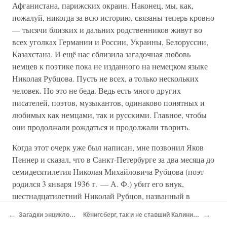
Афганистана, парижских окраин. Наконец, мы, как,
пожалуй, никогда за всю историю, связаны теперь кровно
— тысячи близких и дальних родственников живут во
всех уголках Германии и России, Украины, Белоруссии,
Казахстана. И ещё нас сблизила загадочная любовь
немцев к поэтике пока не изданного на немецком языке
Николая Рубцова. Пусть не всех, а только нескольких
человек. Но это не беда. Ведь есть много других
писателей, поэтов, музыкантов, одинаково понятных и
любимых как немцами, так и русскими. Главное, чтобы
они продолжали рождаться и продолжали творить.
Когда этот очерк уже был написан, мне позвонил Яков
Пеннер и сказал, что в Санкт-Петербурге за два месяца до
семидесятилетия Николая Михайловича Рубцова (поэт
родился 3 января 1936 г. — А. Ф.) убит его внук,
шестнадцатилетний Николай Рубцов, названный в
память деда. Как часто водится в подобных случаях,
←
→
Загадки энциклопедии
Кёнигсберг, так и не ставший Калининградом
либерально-демократическая пресса и общественность