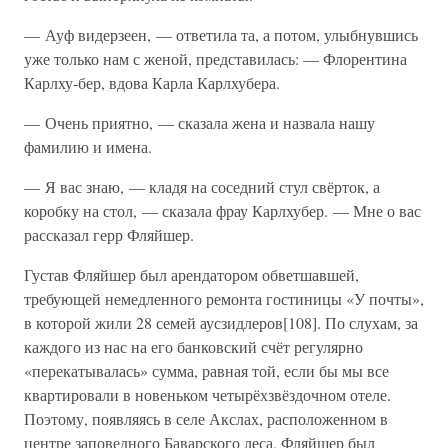
— Ауф видерзеен, — ответила та, а потом, улыбнувшись
уже только нам с женой, представилась: — Флорентина
Карлху-бер, вдова Карла Карлхубера.
— Очень приятно, — сказала жена и назвала нашу
фамилию и имена.
— Я вас знаю, — кладя на соседний стул свёрток, а
коробку на стол, — сказала фрау Карлхубер. — Мне о вас
рассказал герр Фляйшер.
Густав Фляйшер был арендатором обветшавшей,
требующей немедленного ремонта гостиницы «У почты»,
в которой жили 28 семей аусзидлеров[108]. По слухам, за
каждого из нас на его банковский счёт регулярно
«перекатывалась» сумма, равная той, если бы мы все
квартировали в новеньком четырёхзвёздочном отеле.
Поэтому, появляясь в селе Акслах, расположенном в
центре заповедного Баварского леса, Фляйшер был