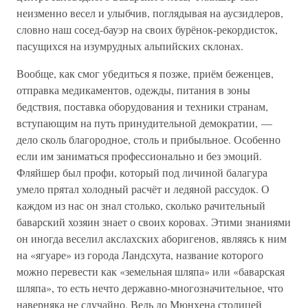
неизменно весел и улыбчив, поглядывая на аусзидлеров,
словно наш сосед-бауэр на своих бурёнок-рекордисток,
пасущихся на изумрудных альпийских склонах.
Вообще, как смог убедиться я позже, приём беженцев,
отправка медикаментов, одежды, питания в зоны
бедствия, поставка оборудования и техники странам,
вступающим на путь принудительной демократии, —
дело сколь благородное, столь и прибыльное. Особенно
если им заниматься профессионально и без эмоций.
Фляйшер был профи, который под личиной балагура
умело прятал холодный расчёт и ледяной рассудок. О
каждом из нас он знал столько, сколько рачительный
баварский хозяин знает о своих коровах. Этими знаниями
он иногда веселил акслахских аборигенов, являясь к ним
на «ягуаре» из города Ландсхута, название которого
можно перевести как «земельная шляпа» или «баварская
шляпа», то есть нечто державно-многозначительное, что
наверняка не случайно. Ведь до Мюнхена столицей