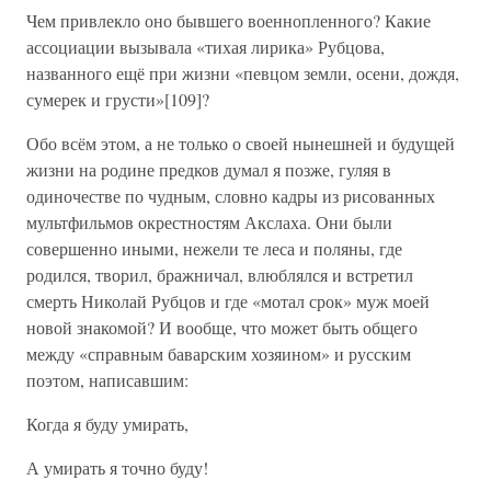
Чем привлекло оно бывшего военнопленного? Какие
ассоциации вызывала «тихая лирика» Рубцова,
названного ещё при жизни «певцом земли, осени, дождя,
сумерек и грусти»[109]?
Обо всём этом, а не только о своей нынешней и будущей
жизни на родине предков думал я позже, гуляя в
одиночестве по чудным, словно кадры из рисованных
мультфильмов окрестностям Акслаха. Они были
совершенно иными, нежели те леса и поляны, где
родился, творил, бражничал, влюблялся и встретил
смерть Николай Рубцов и где «мотал срок» муж моей
новой знакомой? И вообще, что может быть общего
между «справным баварским хозяином» и русским
поэтом, написавшим:
Когда я буду умирать,
А умирать я точно буду!