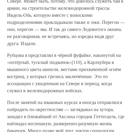
Севере. Может быть, потому, что довелось служить там в
армии, на строительстве железнодорожной трассы
Ивдель-Обь, которую вместе с воинскими
подразделениями прокладывали также и зэки. Перегон —
они, перегон — мы. И так до самого Ледовитого океана,
не разговаривая, не встречаясь, но изредка видя друг
друга. Издали.
Рубцова я представлял в чёрной фуфайке, накинутой на
«потёртый, тусклый пиджачок»[110], а Карлхубера в
мышиного цвета шинели, местами прихваченной огнём
кострищ, у которых грелись заключённые. Это по
ассоциации с увиденным на Севере в период, когда
служил в железнодорожных войсках.
После занятий на языковых курсах я иногда отправлялся
побродить по окрестностям — заглядывал на хутора,
заходил в ближайший от Акслаха городок Готтесцель, где
наблюдал неспешную, размеренно-разумную жизнь
баварцев. Много позже мой друг доктор социологии