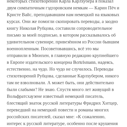
некоторых стихотворений Карла Карлхубера я показал
двум симпатичным гэдээровским немкам — Карин Пёч и
Кристе Вайс, преподававшим нам немецкий на языковых
курсах. Они же помогли скопировать переводы, а заодно
книгу Николая Рубцова, составили сопроводительное
письмо за моей подписью, в котором рассказывалось об
удивительном сувенире, привезённом из России бывшим
военнопленным. Посоветовавшись, всё это мы
отправили в Мюнхен, в главную редакцию крупнейшего
в Европе издательского концерна Bertelsmann, надеясь,
естественно, на чудо. Но чудо не случилось. Переводы
стихотворений Рубцова, сделанные Карлхубером, никого
там не взволновали. А может быть, они действительно
были слабыми? Не знаю. Спустя много лет живущий в
Вольфратсхаузене известный немецкий писатель,
блестящий знаток русской литературы Фридрих Хитцер,
переведший на немецкий повести и романы многих
российских писателей, сказал мне: «К сожалению,
интерес к русской литературе, особенно после крушения