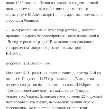
июля 1982 года: «…Появился какой-то тенденциозный
подход к тем или иным событиям политического
характера» (Об Александре Панове, арестованном вместе
с Борисом Черных).
«…Я обратил внимание, что автор (статьи „Свойства
провинциального мировосприятия“, опубликованной в
„Литературных тетрадях“ Вампиловского книжного
товарищества) допустил резкие выпады против
КПСС»…
Допросил П.Н. Мазанников
Маликова Л.И.
, работник гороно, ранее директор 22-й ср.
школы г. Иркутска, 1937 г.р., биолог: «…В школе на
одном из лозунгов были написаны слова Л.И.Брежнева
“Сегодня советские дети, завтра советский народ”.
Увидев это, Черных (преподаватель истории 22-й школы)
потребовал снять лозунг, не объясняя причин своего
требования». Ко мне стали обращаться родители