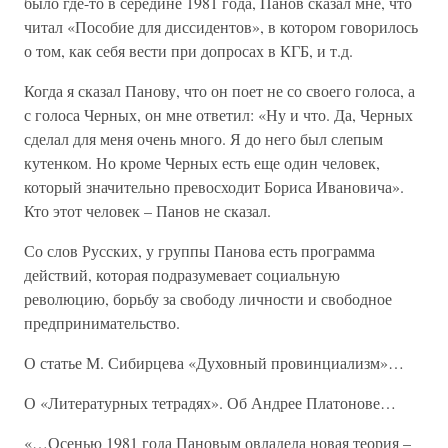
было где-то в середине 1981 года, Панов сказал мне, что
читал «Пособие для диссидентов», в котором говорилось
о том, как себя вести при допросах в КГБ, и т.д.
Когда я сказал Панову, что он поет не со своего голоса, а
с голоса Черных, он мне ответил: «Ну и что. Да, Черных
сделал для меня очень много. Я до него был слепым
кутенком. Но кроме Черных есть еще один человек,
который значительно превосходит Бориса Ивановича».
Кто этот человек – Панов не сказал.
Со слов Русских, у группы Панова есть программа
действий, которая подразумевает социальную
революцию, борьбу за свободу личности и свободное
предпринимательство.
О статье М. Сибирцева «Духовный провинциализм»…
О «Литературных тетрадях». Об Андрее Платонове…
«…Осенью 1981 года Пановым овладела новая теория –