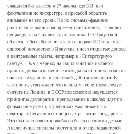
учащихся 8-х классов и 27 школы, где Б.И. вел
факультатив по литературе, с просьбой обратить
внимание на его уроки. По их словам («фамилии
родителей за давностью времени не помню», – говорит
неправду, г-на Соловьева, полковника ГО Иркутской
области, забыть было нельзя, он с подачи КГБ стал уже
одиозной личностью в Иркутске, писал открытые доносы
в центральные газеты, например в «Литературную
газету». –
Б.Ч
.) Черных на своих занятиях пытается
привить детям искаженные взгляды на историю развития
нашего государства и советской действительности. В
частности, утверждает, что великим теоретиком следует
считать не Ленина, в СССР повсеместно нарушаются
принципы демократии, преподавание в школах идет по
формальному пути, в учебниках умалчивается о
некоторых негативных процессах развития государства.
Это им стало известно якобы из бесед со своими детьми.
Аналогичные сигналы поступили и от преподавателей