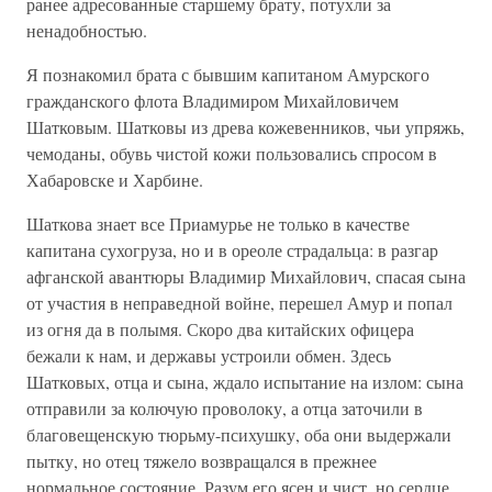
ранее адресованные старшему брату, потухли за
ненадобностью.
Я познакомил брата с бывшим капитаном Амурского
гражданского флота Владимиром Михайловичем
Шатковым. Шатковы из древа кожевенников, чьи упряжь,
чемоданы, обувь чистой кожи пользовались спросом в
Хабаровске и Харбине.
Шаткова знает все Приамурье не только в качестве
капитана сухогруза, но и в ореоле страдальца: в разгар
афганской авантюры Владимир Михайлович, спасая сына
от участия в неправедной войне, перешел Амур и попал
из огня да в полымя. Скоро два китайских офицера
бежали к нам, и державы устроили обмен. Здесь
Шатковых, отца и сына, ждало испытание на излом: сына
отправили за колючую проволоку, а отца заточили в
благовещенскую тюрьму-психушку, оба они выдержали
пытку, но отец тяжело возвращался в прежнее
нормальное состояние. Разум его ясен и чист, но сердце