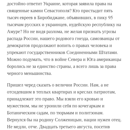
достойно ответит Украине, которая заявила права на
священные камни Севастополя? Кто пристыдит пять
тысяч евреев в Биробиджане, объявивших, в пику 95
тысячам русских и украинцев, иудейскую республику на
Амуре? Но не видя разлома, не желая признать угрозы
распада России, нашего родового гнезда, самозванцы от
демократов продолжают вопить о правах человека и
упрекают государственников Соединенными Штатами.
Можно подумать, что в войне Севера и Юга американцы
боролись не за единство страны, а всего лишь за права
черного меньшинства.
Пришел черед сказать о величии России. Нам, а не
отсидевшим в теплых квартирах и креслах патриотам,
принадлежит это право. Мы взяли его кровью и
мужеством, мы не уронили себя по кочегаркам и
Ботаническим садам, по тюрьмам и политзонам.
Вернулся бы на родину Солженицын, нации нужен отец.
Не медли, отче. Двадцать третьего августа, посетив