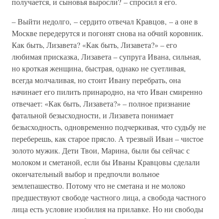
получается, и сыновья выросли? – спросил я его.
– Выйти недолго, – сердито отвечал Кравцов, – а оне в
Москве передерутся и погонят снова на обчий коровник.
Как быть, Лизавета? «Как быть, Лизавета?» – его
любимая присказка, Лизавета – супруга Ивана, сильная,
но кроткая женщина, быстрая, однако не суетливая,
всегда молчаливая, но стоит Ивану перебрать, она
начинает его пилить принародно, на что Иван смиренно
отвечает: «Как быть, Лизавета?» – полное признание
фатальной безысходности, и Лизавета понимает
безысходность, одновременно подчеркивая, что судьбу не
переберешь, как старое прясло. А трезвый Иван – чистое
золото мужик. Дети Твои, Марина, были бы сейчас с
молоком и сметаной, если бы Иваны Кравцовы сделали
окончательный выбор и предпочли вольное
землепашество. Потому что не сметана и не молоко
предшествуют свободе частного лица, а свобода частного
лица есть условие изобилия на прилавке. Но ни свободы