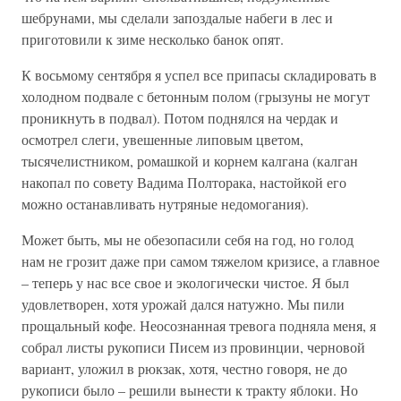
шебрунами, мы сделали запоздалые набеги в лес и
приготовили к зиме несколько банок опят.
К восьмому сентября я успел все припасы складировать в
холодном подвале с бетонным полом (грызуны не могут
проникнуть в подвал). Потом поднялся на чердак и
осмотрел слеги, увешенные липовым цветом,
тысячелистником, ромашкой и корнем калгана (калган
накопал по совету Вадима Полторака, настойкой его
можно останавливать нутряные недомогания).
Может быть, мы не обезопасили себя на год, но голод
нам не грозит даже при самом тяжелом кризисе, а главное
– теперь у нас все свое и экологически чистое. Я был
удовлетворен, хотя урожай дался натужно. Мы пили
прощальный кофе. Неосознанная тревога подняла меня, я
собрал листы рукописи Писем из провинции, черновой
вариант, уложил в рюкзак, хотя, честно говоря, не до
рукописи было – решили вынести к тракту яблоки. Но