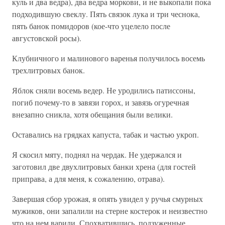
куль и два ведра), два ведра моркови, и не выкопали пока
подходившую свеклу. Пять связок лука и три чеснока,
пять банок помидоров (кое-что уцелело после
августовской росы).
Клубничного и малинового варенья получилось восемь
трехлитровых банок.
Яблок сняли восемь ведер. Не уродились патиссоны,
погиб почему-то в завязи горох, и завязь огуречная
внезапно сникла, хотя обещания были велики.
Оставались на грядках капуста, табак и частью укроп.
Я скосил мяту, поднял на чердак. Не удержался и
заготовил две двухлитровых банки хрена (для гостей
приправа, а для меня, к сожалению, отрава).
Завершая сбор урожая, я опять увидел у ручья смурных
мужиков, они запалили на стерне костерок и неизвестно
что на нем варили. Спохватившись, подзуженные