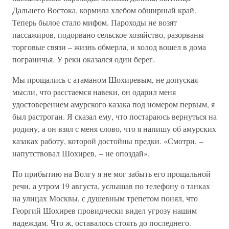
Дальнего Востока, кормила хлебом обширный край.
Теперь былое стало мифом. Пароходы не возят
пассажиров, подорвано сельское хозяйство, разорваны
торговые связи – жизнь обмерла, и холод вошел в дома
пограничья. У реки оказался один берег.
Мы прощались с атаманом Шохиревым, не допуская
мысли, что расстаемся навеки, он одарил меня
удостоверением амурского казака под номером первым, я
был растроган. Я сказал ему, что постараюсь вернуться на
родину, а он взял с меня слово, что я напишу об амурских
казаках работу, которой достойны предки. «Смотри, –
напутствовал Шохирев, – не опоздай».
По прибытию на Волгу я не мог забыть его прощальной
речи, а утром 19 августа, услышав по телефону о танках
на улицах Москвы, с душевным трепетом понял, что
Георгий Шохирев провидчески видел угрозу нашим
надеждам. Что ж, оставалось стоять до последнего.