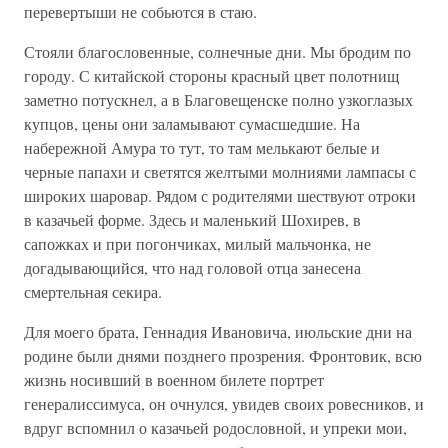
перевертыши не собьются в стаю.
Стояли благословенные, солнечные дни. Мы бродим по
городу. С китайской стороны красный цвет полотнищ
заметно потускнел, а в Благовещенске полно узкоглазых
купцов, цены они заламывают сумасшедшие. На
набережной Амура то тут, то там мелькают белые и
черные папахи и светятся желтыми молниями лампасы с
широких шаровар. Рядом с родителями шествуют отроки
в казачьей форме. Здесь и маленький Шохирев, в
сапожках и при погончиках, милый мальчонка, не
догадывающийся, что над головой отца занесена
смертельная секира.
Для моего брата, Геннадия Ивановича, июльские дни на
родине были днями позднего прозрения. Фронтовик, всю
жизнь носивший в военном билете портрет
генералиссимуса, он очнулся, увидев своих ровесников, и
вдруг вспомнил о казачьей родословной, и упреки мои,