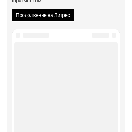
фрагментом.
Продолжение на Литрес
Читайте также
Последнее письмо Андреса
Нипоресас бакалавру дон Хуану
Пересу де Мунгия[136]
Последнее письмо Андреса Нипоресас бакалавру дон
Хуану Пересу де Мунгия[136] Дорогой бакалавр, ты
легко можешь себе представить, как я беспокоюсь о твоем
здоровье и о том, что злосчастная уздечка[137] мешает
тебе говорить, и мы все реже и реже тебя слышим. Выпей