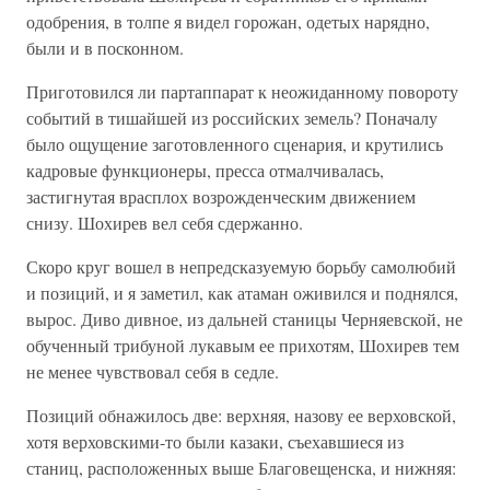
одобрения, в толпе я видел горожан, одетых нарядно,
были и в посконном.
Приготовился ли партаппарат к неожиданному повороту
событий в тишайшей из российских земель? Поначалу
было ощущение заготовленного сценария, и крутились
кадровые функционеры, пресса отмалчивалась,
застигнутая врасплох возрожденческим движением
снизу. Шохирев вел себя сдержанно.
Скоро круг вошел в непредсказуемую борьбу самолюбий
и позиций, и я заметил, как атаман оживился и поднялся,
вырос. Диво дивное, из дальней станицы Черняевской, не
обученный трибуной лукавым ее прихотям, Шохирев тем
не менее чувствовал себя в седле.
Позиций обнажилось две: верхняя, назову ее верховской,
хотя верховскими-то были казаки, съехавшиеся из
станиц, расположенных выше Благовещенска, и нижняя: