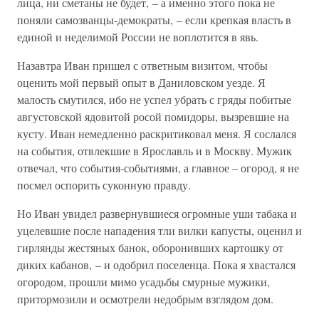
лица, ни сметаны не будет, – а именно этого пока не
поняли самозванцы-демократы, – если крепкая власть в
единой и неделимой России не воплотится в явь.
Назавтра Иван пришел с ответным визитом, чтобы
оценить мой первый опыт в Даниловском уезде. Я
малость смутился, ибо не успел убрать с гряды побитые
августовской ядовитой росой помидоры, вызревшие на
кусту. Иван немедленно раскритиковал меня. Я сослался
на события, отвлекшие в Ярославль и в Москву. Мужик
отвечал, что события-событиями, а главное – огород, я не
посмел оспорить суконную правду.
Но Иван увидел развернувшиеся огромные уши табака и
уцелевшие после нападения тли вилки капусты, оценил и
гирлянды жестяных банок, оборонивших картошку от
диких кабанов, – и одобрил поселенца. Пока я хвастался
огородом, прошли мимо усадьбы смурные мужики,
притормозили и осмотрели недобрым взглядом дом.