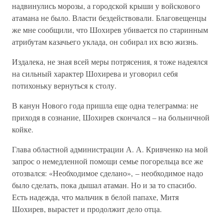
надвинулись морозы, а городской крыши у войскового
атамана не было. Власти бездействовали. Благовещенцы
же мне сообщили, что Шохирев убивается по старинным
атрибутам казачьего уклада, он собирал их всю жизнь.
Издалека, не зная всей меры потрясения, я тоже надеялся
на сильный характер Шохирева и уговорил себя
потихоньку вернуться к столу.
В канун Нового года пришла еще одна телеграмма: не
приходя в сознание, Шохирев скончался – на больничной
койке.
Глава областной администрации А. А. Кривченко на мой
запрос о немедленной помощи семье погорельца все же
отозвался: «Необходимое сделано», – необходимое надо
было сделать, пока дышал атаман. Но и за то спасибо.
Есть надежда, что мальчик в белой папахе, Митя
Шохирев, вырастет и продолжит дело отца.