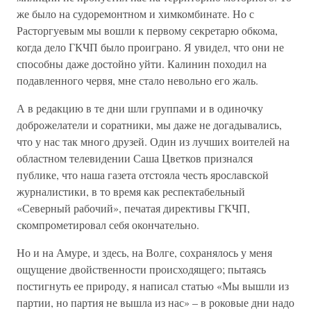
же было на судоремонтном и химкомбинате. Но с
Расторгуевым мы вошли к первому секретарю обкома,
когда дело ГКЧП было проиграно. Я увидел, что они не
способны даже достойно уйти. Калинин походил на
подавленного червя, мне стало невольно его жаль.
А в редакцию в те дни шли группами и в одиночку
доброжелатели и соратники, мы даже не догадывались,
что у нас так много друзей. Один из лучших воителей на
областном телевидении Саша Цветков признался
публике, что наша газета отстояла честь ярославской
журналистики, в то время как респектабельный
«Северный рабочий», печатая директивы ГКЧП,
скомпрометировал себя окончательно.
Но и на Амуре, и здесь, на Волге, сохранялось у меня
ощущение двойственности происходящего; пытаясь
постигнуть ее природу, я написал статью «Мы вышли из
партии, но партия не вышла из нас» – в роковые дни надо