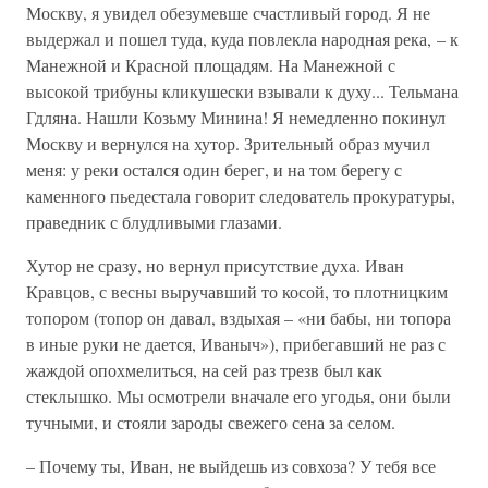
Москву, я увидел обезумевше счастливый город. Я не
выдержал и пошел туда, куда повлекла народная река, – к
Манежной и Красной площадям. На Манежной с
высокой трибуны кликушески взывали к духу... Тельмана
Гдляна. Нашли Козьму Минина! Я немедленно покинул
Москву и вернулся на хутор. Зрительный образ мучил
меня: у реки остался один берег, и на том берегу с
каменного пьедестала говорит следователь прокуратуры,
праведник с блудливыми глазами.
Хутор не сразу, но вернул присутствие духа. Иван
Кравцов, с весны выручавший то косой, то плотницким
топором (топор он давал, вздыхая – «ни бабы, ни топора
в иные руки не дается, Иваныч»), прибегавший не раз с
жаждой опохмелиться, на сей раз трезв был как
стеклышко. Мы осмотрели вначале его угодья, они были
тучными, и стояли зароды свежего сена за селом.
– Почему ты, Иван, не выйдешь из совхоза? У тебя все