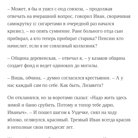
– Может, я бы и ушел с-под совхоза, – продолжая
отвечать на вчерашний вопрос, говорил Иван, сворачивая
самокрутку (с сигаретами в очередной раз начался
кризис), – но опять сумнение. Ране больного отца сын
прибирал, а кто теперь прибират старика? Пенсию кто
начислит, если я не совхозный колхозник?
– Община деревенская, – отвечал я, – у казаков община
создает фонд и ведет одиноких до могилы.
– Вишь, обчина, – думно согласился крестьянин. – А у
нас каждый сам по себе. Как быть, Лизавета?
Он откланялся, но за воротами сказал: «Надо жить здесь
зимой и баню срубить. Потому и топор тебе дарю,
Иваныч». – И пошел шагом к Уздечке, снял на ходу
яблоко, оглянулся, красивый. Трезвый Иван всегда красив
в неполные свои пятьдесят лет.