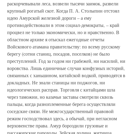
раскорчевывали леса, возвели тысячи заимок, развели
крупный рогатый скот. Когда П. А. Столыпин отстоял
идею Амурской железной дороги – а ему
противодействовали в этом социал-демократы, – край
процвел не только экономически, но и нравственно. В
областном архиве я отыскал ежегодные отчеты
Войскового атамана правительству: по всему русскому
берегу (сотни станиц, посадов, поселков) не было
преступлений. Год за годом ни грабежей, ни насилий, ни
воровства. Лишь единичные случаи конфузных историй,
связанных с ханьшином, китайской водкой, приводятся в
докладных. Не знали станицы ни поджогов, ни
идеологических расправ. Торговля с китайцами шла
через таможни, но казачьи заставы смотрели сквозь
пальцы, когда разноплеменные берега осуществляли
соседские связи. Не межгосударственный правовой
режим господствовал здесь, а обычай, при негласном
верховенстве права. Амур бороздили грузовые и
пассажирские пароходы. Зейская долина, житница