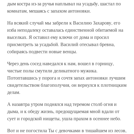
дым костра из-за ручья наплывал на усадьбу, шастал по
комнатам, мешаясь с запахом антоновки.
На всякий случай мы забрели к Василию Захарову, его
изба неподалеку оставалась единственной обитаемой на
выселках. Я оставил ему ключи от дома и просил
присмотреть за усадьбой. Василий отесывал бревна,
собираясь подвести новые венцы.
Через день сосед наведался к нам, вошел в горницу,
чистые полы смутили деликатного мужика.
Потоптавшись у порога и сочтя запах антоновки лучшим
свидетельством благополучия, он вернулся к плотницким
делам.
А назавтра утром поднялся над теремом столб огня и
дыма, и к обеду жизнь, предощущаемая мной вдали от
сует и городской нищеты, ушла прахом в осеннее небо.
Вот и не погостила Ты с девочками в тишайшем из лесов,