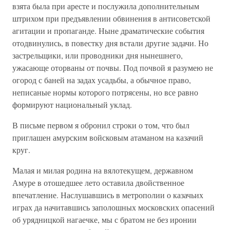
взята была при аресте и послужила дополнительным
штрихом при предъявлении обвинения в антисоветской
агитации и пропаганде. Ныне драматические события
отодвинулись, в повестку дня встали другие задачи. Но
застрельщики, или проводники дня нынешнего,
ужасающе оторваны от почвы. Под почвой я разумею не
огород с баней на задах усадьбы, а обычное право,
неписаные нормы которого потрясены, но все равно
формируют национальный уклад.
В письме первом я обронил строки о том, что был
приглашен амурским войсковым атаманом на казачий
круг.
Малая и милая родина на вялотекущем, державном
Амуре в отошедшее лето оставила двойственное
впечатление. Наслушавшись в метрополии о казачьих
играх да начитавшись заполошных московских опасений
об урядницкой нагаечке, мы с братом не без иронии