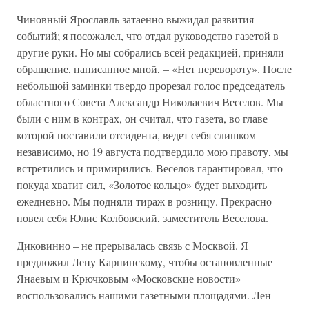
Чиновный Ярославль затаенно выжидал развития
событий; я посожалел, что отдал руководство газетой в
другие руки. Но мы собрались всей редакцией, приняли
обращение, написанное мной, – «Нет перевороту». После
небольшой заминки твердо прорезал голос председатель
областного Совета Александр Николаевич Веселов. Мы
были с ним в контрах, он считал, что газета, во главе
которой поставили отсидента, ведет себя слишком
независимо, но 19 августа подтвердило мою правоту, мы
встретились и примирились. Веселов гарантировал, что
покуда хватит сил, «Золотое кольцо» будет выходить
ежедневно. Мы подняли тираж в розницу. Прекрасно
повел себя Юлис Колбовский, заместитель Веселова.
Диковинно – не прерывалась связь с Москвой. Я
предложил Лену Карпинскому, чтобы остановленные
Янаевым и Крючковым «Московские новости»
воспользовались нашими газетными площадями. Лен