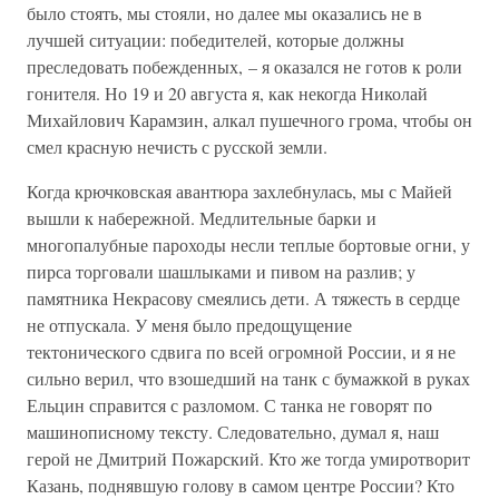
было стоять, мы стояли, но далее мы оказались не в
лучшей ситуации: победителей, которые должны
преследовать побежденных, – я оказался не готов к роли
гонителя. Но 19 и 20 августа я, как некогда Николай
Михайлович Карамзин, алкал пушечного грома, чтобы он
смел красную нечисть с русской земли.
Когда крючковская авантюра захлебнулась, мы с Майей
вышли к набережной. Медлительные барки и
многопалубные пароходы несли теплые бортовые огни, у
пирса торговали шашлыками и пивом на разлив; у
памятника Некрасову смеялись дети. А тяжесть в сердце
не отпускала. У меня было предощущение
тектонического сдвига по всей огромной России, и я не
сильно верил, что взошедший на танк с бумажкой в руках
Ельцин справится с разломом. С танка не говорят по
машинописному тексту. Следовательно, думал я, наш
герой не Дмитрий Пожарский. Кто же тогда умиротворит
Казань, поднявшую голову в самом центре России? Кто