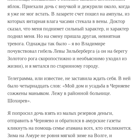
яблок. Приехали дочь с внучкой и дежурили около, когда
я уже не мог встать. В лазарете счет пошел на ампулы, из
которых янтарная влага часами стекала в вены. Доктор
сказал, что меня поднимет сильный характер, и характер
поднял меня. Но на смену пришла другая, невнятная
тревога. Однажды так было – я во Владимире
почувствовал гибель Левы Зильберберга (а он на берегу
Золотого рога скоропостижно и необъяснимо уходил из
жизни), и я метался по старинному городу.
Телеграмма, или известие, не заставила ждать себя. В ней
было четырнадцать слов: «Мой дом и усадьба в Черняеве
сожжены маньяком. Лежу в районной больнице.
Шохирев».
Я попросил дочь взять из малых резервов деньги,
отправить в Черняево и обратился в амурские газеты
кликнуть на помощь семье атамана всех, кто откликнется.
Зима на Амуре не ровня мягкой зиме на Волге, и