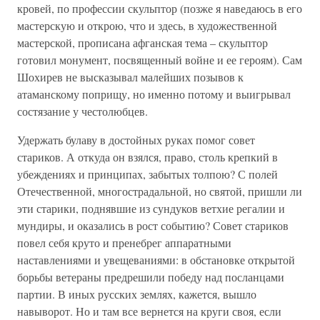
кровей, по профессии скульптор (позже я наведаюсь в его
мастерскую и открою, что и здесь, в художественной
мастерской, прописана афганская тема – скульптор
готовил монумент, посвященный войне и ее героям). Сам
Шохирев не высказывал малейших позывов к
атаманскому поприщу, но именно потому и выигрывал
состязание у честолюбцев.
Удержать булаву в достойных руках помог совет
стариков. А откуда он взялся, право, столь крепкий в
убеждениях и принципах, забытых толпою? С полей
Отечественной, многострадальной, но святой, пришли ли
эти старики, поднявшие из сундуков ветхие регалии и
мундиры, и оказались в рост событию? Совет стариков
повел себя круто и пренебрег аппаратными
наставлениями и увещеваниями: в обстановке открытой
борьбы ветераны предрешили победу над посланцами
партии. В иных русских землях, кажется, вышло
навыворот. Но и там все вернется на круги своя, если