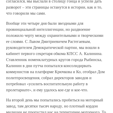
согласился, мы выслали в столицу гонца и успели дать
разворот – эти страницы останутся в истории, как и то,
что говорили мы сами.
Вообще эти четыре дня были звездными для
провинциальной интеллигенции, но раздвоение
положило черту между охранительными и творческими
ее слоями. С Львом Дмитриевичем Растегаевым,
руководителем Демократической партии, мы вошли в
кабинет первого секретаря обкома КПСС А. Калинина.
Ставленник номенклатурных кругов города Рыбинска,
Калинин в дни путча попытался консолидирвать
коммунистов на платформе Крючкова и Ко, отобрал Дом
политпросвещения, собрал директоров заводов и
потребовал «усилить воспитательную работу в
пролетариате», и ему удалось кое-где и кое-что.
На второй день мы попытались пробиться на моторный
завод, там десятки тысяч народу, но плотный кордон
милиции не пропустил нас на территорию моторного. То