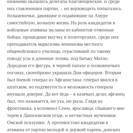
нижними оказались делегаты благовещенские, и среди
них ставленники партии, – но верховодить попытались
большевички, давившие и подавившие на Амуре
самостийную, вольную жизнь. На роль кандидатов в
войсковые атаманы засланы из кабинетов отменные
бойцы, прошедшие выучку в политорганах, среди них
преподаватель марксизма-ленинизма местного
общевойскового училища, отрастивший по такому
поводу усы и длинные лохмы, под батьку Махно.
Дородная его фигура, в черной папахе и полковничьих
погонах, своеобразно украшала Дом офицеров. Вторым
был боевой генерал из Афганистана: генерал явился в
штатском, но подтянутость и моложавость генерала
внушали доверие. Да вот беда – в казачьих делах афганец
был, что называется, ни уха, ни рыла. Глядя на
фронтовика, я вспомнил Сеню, ярославца, сбывшего мне
терем в Даниловском уезде, и несчастных мучеников
Омской психушки. А противостоял кандидатам в
атаманы от партии молодой и дерзкий парень, донских