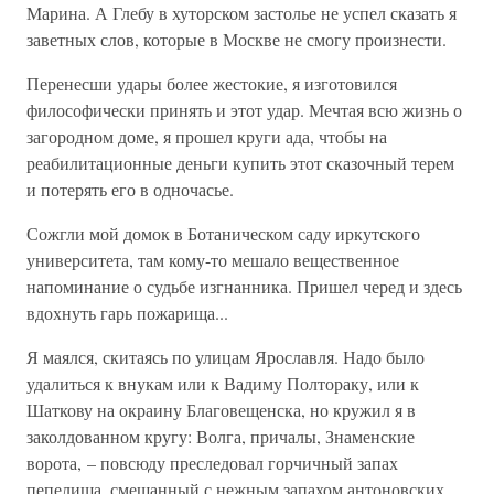
Марина. А Глебу в хуторском застолье не успел сказать я
заветных слов, которые в Москве не смогу произнести.
Перенесши удары более жестокие, я изготовился
философически принять и этот удар. Мечтая всю жизнь о
загородном доме, я прошел круги ада, чтобы на
реабилитационные деньги купить этот сказочный терем
и потерять его в одночасье.
Сожгли мой домок в Ботаническом саду иркутского
университета, там кому-то мешало вещественное
напоминание о судьбе изгнанника. Пришел черед и здесь
вдохнуть гарь пожарища...
Я маялся, скитаясь по улицам Ярославля. Надо было
удалиться к внукам или к Вадиму Полтораку, или к
Шаткову на окраину Благовещенска, но кружил я в
заколдованном кругу: Волга, причалы, Знаменские
ворота, – повсюду преследовал горчичный запах
пепелища, смешанный с нежным запахом антоновских