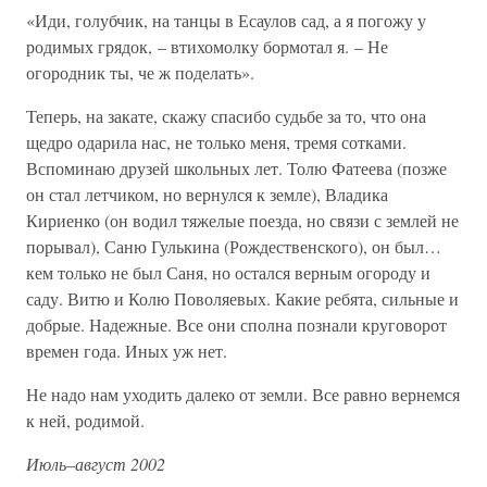
«Иди, голубчик, на танцы в Есаулов сад, а я погожу у
родимых грядок, – втихомолку бормотал я. – Не
огородник ты, че ж поделать».
Теперь, на закате, скажу спасибо судьбе за то, что она
щедро одарила нас, не только меня, тремя сотками.
Вспоминаю друзей школьных лет. Толю Фатеева (позже
он стал летчиком, но вернулся к земле), Владика
Кириенко (он водил тяжелые поезда, но связи с землей не
порывал), Саню Гулькина (Рождественского), он был…
кем только не был Саня, но остался верным огороду и
саду. Витю и Колю Поволяевых. Какие ребята, сильные и
добрые. Надежные. Все они сполна познали круговорот
времен года. Иных уж нет.
Не надо нам уходить далеко от земли. Все равно вернемся
к ней, родимой.
Июль–август 2002