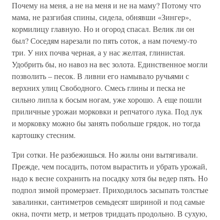
Почему на меня, а не на меня и не на маму? Потому что
мама, не разгибая спины, сидела, обнявши «Зингер»,
кормилицу главную. Но и огород спасал. Велик ли он
был? Соседям нарезали по пять соток, а нам почему-то
три. У них почва черная, а у нас желтая, глинистая.
Удобрить бы, но навоз на вес золота. Единственное могли
позволить – песок. В ливни его намывало ручьями с
верхних улиц Свободного. Смесь глины и песка не
сильно липла к босым ногам, уже хорошо. А еще пошли
приличные урожаи морковки и репчатого лука. Под лук
и морковку можно бы занять побольше грядок, но тогда
картошку стесним.
Три сотки. Не разбежишься. Но жилы они вытягивали.
Прежде, чем посадить, потом вырастить и убрать урожай,
надо к весне сохранить на посадку хотя бы ведер пять. Но
подпол зимой промерзает. Приходилось засыпать толстые
завалинки, сантиметров семьдесят шириной и под самые
окна, почти метр, и метров тридцать продольно. В сухую,