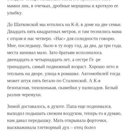
мамин лик, в очечках, дробные морщины и кроткую ее
улыбку.
До Шатковской мы ютились на К-й, в доме на две семьи.
Двадцать пять квадратных метров, и там теснились мама
с отцом и нас четверо. «Нас» для солидности говорю.
Мне, последышу, было в ту пору год, да два, да три года,
места занимал мало. Зато братьям исполнилось
двенадцать и четырнадцать лет, а сестре Ге -ре
тринадцать, самый подвижный возраст. Хорошо лето и
теплынь на дворе, улица в ромашке. Автомобилей тогда
может штук пять бегало по Сталинской. А К-я
безопасная, тихохонькая, скамейки у палисадов. Белый
разлив черемухи.
Зимой доставалось, в духоте. Папа еще поднимался,
выходил подышать свежим воздухом, теперь-то я думаю,
нам давал передышку. Мать открывала форточки,
выскваживала тлетворный дух – отец болел