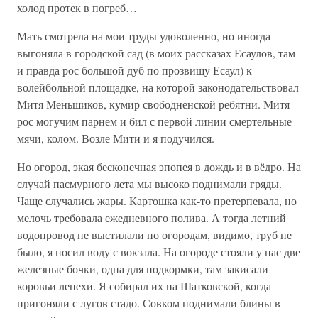
холод протек в погреб…
Мать смотрела на мои труды удоволенно, но иногда
выгоняла в городской сад (в моих рассказах Есаулов, там
и правда рос большой дуб по прозвищу Есаул) к
волейбольной площадке, на которой законодательствовал
Митя Меньшиков, кумир свободненской ребятни. Митя
рос могучим парнем и бил с первой линии смертельные
мячи, колом. Возле Мити и я подучился.
Но огород, экая бесконечная эпопея в дождь и в вёдро. На
случай пасмурного лета мы высоко поднимали гряды.
Чаще случались жары. Картошка как-то претерпевала, но
мелочь требовала ежедневного полива. А тогда летний
водопровод не выстилали по огородам, видимо, труб не
было, я носил воду с вокзала. На огороде стояли у нас две
железные бочки, одна для подкормки, там закисали
коровьи лепехи. Я собирал их на Шатковской, когда
пригоняли с лугов стадо. Совком поднимали блины в