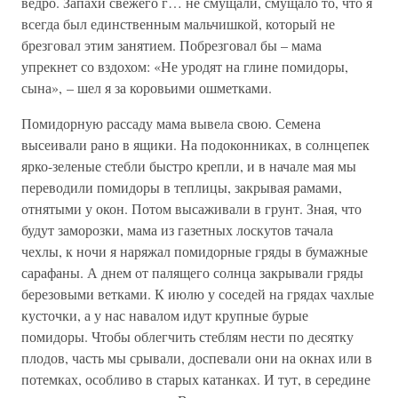
ведро. Запахи свежего г… не смущали, смущало то, что я
всегда был единственным мальчишкой, который не
брезговал этим занятием. Побрезговал бы – мама
упрекнет со вздохом: «Не уродят на глине помидоры,
сына», – шел я за коровьими ошметками.
Помидорную рассаду мама вывела свою. Семена
высеивали рано в ящики. На подоконниках, в солнцепек
ярко-зеленые стебли быстро крепли, и в начале мая мы
переводили помидоры в теплицы, закрывая рамами,
отнятыми у окон. Потом высаживали в грунт. Зная, что
будут заморозки, мама из газетных лоскутов тачала
чехлы, к ночи я наряжал помидорные гряды в бумажные
сарафаны. А днем от палящего солнца закрывали гряды
березовыми ветками. К июлю у соседей на грядах чахлые
кусточки, а у нас навалом идут крупные бурые
помидоры. Чтобы облегчить стеблям нести по десятку
плодов, часть мы срывали, доспевали они на окнах или в
потемках, особливо в старых катанках. И тут, в середине