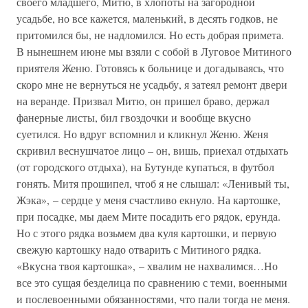
своего младшего, Митю, в хлопоты на загородной
усадьбе, но все кажется, маленький, в десять годков, не
притомился бы, не надломился. Но есть добрая примета.
В нынешнем июне мы взяли с собой в Луговое Митиного
приятеля Женю. Готовясь к больнице и догадываясь, что
скоро мне не вернуться не усадьбу, я затеял ремонт двери
на веранде. Призвал Митю, он пришел браво, держал
фанерные листы, бил гвоздочки и вообще вкусно
суетился. Но вдруг вспомнил и кликнул Женю. Женя
скривил веснушчатое лицо – он, вишь, приехал отдыхать
(от городского отдыха), на Бутунде купаться, в футбол
гонять. Митя прошипел, чтоб я не слышал: «Ленивый ты,
Жэка», – сердце у меня счастливо екнуло. На картошке,
при посадке, мы даем Мите посадить его рядок, ерунда.
Но с этого рядка возьмем два куля картошки, и первую
свежую картошку надо отварить с Митиного рядка.
«Вкусна твоя картошка», – хвалим не нахвалимся…Но
все это сущая безделица по сравнению с теми, военными
и послевоенными обязанностями, что пали тогда не меня.