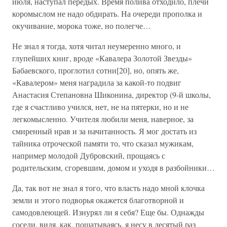
июля, наступал передых. Время полива отходило, плечи
коромыслом не надо обдирать. На очереди прополка и
окучивание, морока тоже, но полегче…
Не знал я тогда, хотя читал неумеренно много, и
глупейших книг, вроде «Кавалера Золотой Звезды»
Бабаевского, проглотил сотни[20], но, опять же,
«Кавалером» меня наградила за какой-то подвиг
Анастасия Степановна Шиконина, директор (9-й школы,
где я счастливо учился, нет, не на пятерки, но и не
легкомысленно. Учителя любили меня, наверное, за
смиренный нрав и за начитанность. Я мог достать из
тайника отроческой памяти то, что сказал мужикам,
например молодой Дубровский, прощаясь с
родительским, сгоревшим, домом и уходя в разбойники…
Да, так вот не знал я того, что власть надо мной клочка
земли и этого подворья окажется благотворной и
самодовлеющей. Изнурял ли я себя? Еще бы. Однажды
соседи, видя, как, пошатываясь, я несу в десятый раз