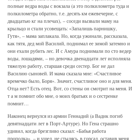
полные ведра воды с вокзала (а это полкилометра туда и
полкилометра обратно, т.е. десять км ежевечерне, с
двадцатью кг на плечах), – соседи вызвали маму на
крыльцо и стали усовещать: «Запалишь парнишку,
Гутя», – мама заплакала. Но, когда ужинали, рассказала,
как тятя, дед мой Василий, поднимал ее зимой затемно и
они ехали рубить лес. И с Амура поднимали по сто ведер
воды, лошадями, – но девочка двенадцати лет исполняла
тяжелую работу, старшая среди сестер. Бог не дал
Василию сыновей. И мама сказала мне: «Счастливое
времечко было, Боря». Значит, счастливое оно и для меня.
Отца нет? Есть отец. Вот, со стены он смотрит на меня. И
т а м помнит обо мне, о моих братьях и о сестренке
помнит…
Наконец вернулся из армии Геннадий (а Вадик погиб
девятнадцати лет в Порт-Артуре). Но Гена страшно
удивил, когда брезгливо сказал: «Бабья работа
прополка», – и ушел, не стыдясь, в горсад, оставив меня