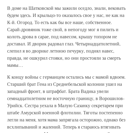
В доме на Шатковской мы зажили оседло, знали, вековать
будем здесь. И крыльцо-то оказалось свое у нас, не как на
К-й. Огород. То есть как бы все наше, собственное.
Сарай-дровяник тоже свой, в непогоду мог я пилить и
колоть дрова в сарае, под навесом, крышу топором не
доставал. И дворик радовал глаз. Четырнадцатилетний,
слепил я во дворике летнюю печурку, поднял навес,
правда, не ошкурил стояки, но они простояли за смерть
мамы…
К концу войны с германцем остались мы с мамой вдвоем.
Старший брат Гена из Среднебельской колонии ушел на
западный фронт, в штрафбат. Брата Вадика увели
семнадцатилетним не восточную границу, в Ворошилов-
Урийск. Сестра уехала в Малую Сазанку секретарем при
штабе Амурской военной флотилии. Тяготы постепенно
легли на меня, хотя мама запрягала осторожно, однако без
всхлипываний и жалений. Теперь я стараюсь втягивать