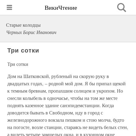
ВикиЧтение
Старые колодцы
Черных Борис Иванович
Три сотки
Три сотки
Дом на Шатковской, рубленый на скорую руку в
двадцатых годах, – родной мой дом. Я бы припал щекой
к темным бревнам, пропахшим солнцем и укропом. Но
снесли колыбель в одночасье, чтобы на том же месте
поднять казенное здание санэпидемстанции. Когда
доводится бывать в Свободном, иду в город с
железнодорожного вокзала пешком и стою молча, будто
на погосте, возле станции, стараясь не видеть белых стен,
а видеть четыре замшелых окна, и в кухонном окне