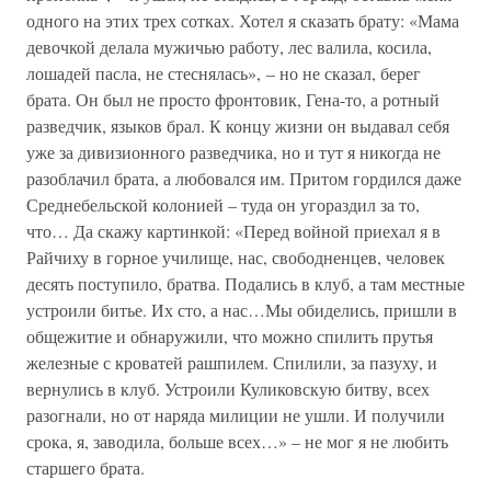
одного на этих трех сотках. Хотел я сказать брату: «Мама
девочкой делала мужичью работу, лес валила, косила,
лошадей пасла, не стеснялась», – но не сказал, берег
брата. Он был не просто фронтовик, Гена-то, а ротный
разведчик, языков брал. К концу жизни он выдавал себя
уже за дивизионного разведчика, но и тут я никогда не
разоблачил брата, а любовался им. Притом гордился даже
Среднебельской колонией – туда он угораздил за то,
что… Да скажу картинкой: «Перед войной приехал я в
Райчиху в горное училище, нас, свободненцев, человек
десять поступило, братва. Подались в клуб, а там местные
устроили битье. Их сто, а нас…Мы обиделись, пришли в
общежитие и обнаружили, что можно спилить прутья
железные с кроватей рашпилем. Спилили, за пазуху, и
вернулись в клуб. Устроили Куликовскую битву, всех
разогнали, но от наряда милиции не ушли. И получили
срока, я, заводила, больше всех…» – не мог я не любить
старшего брата.