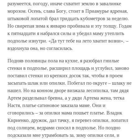
разумеется, погоду, иначе схватит землю в завалинке
морозом. Осень, слава Богу, стоит в Приамурье ядреная,
штыковой лопатой брал тридцать кубометров за неделю.
Но свирепая зима к январю пробивала и эту толщу. Годам
к пятнадцати я набрался силы и убедил маму утеплить
подполье изнутри. «Да тут тебе на лето хватит возни», –
вздохнула она, но согласилась.
Подняв половицы пола на кухне, я разобрал гнилые
стенки в подполье, расширил площадь и углубил, заново
поставил стенки из крепких досок так, чтобы в проем
засыпать шлак или опилки. Побегал по округе – шлаку не
нашел. Но на конном дворе визжала лесопилка, там дядя
Артем разделывал бревна, а у дяди Артема жена, тетка
Настя, платье сатиновое заказала маме. Они и
сговорились – за опилки мама пошьет платье. Владик
Кириенко, дружок, дал тачку, я перевез опилки, лопатил
под солнцем, ведрами сносил в подполье. Но поздно
подсказали мне утрамбовать за, зиму опилки сели, и