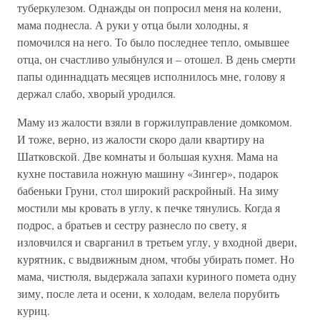
туберкулезом. Однажды он попросил меня на колени,
мама поднесла. А руки у отца были холодны, я
помочился на него. То было последнее тепло, омывшее
отца, он счастливо улыбнулся и – отошел. В день смерти
папы одиннадцать месяцев исполнилось мне, голову я
держал слабо, хворый уродился.
Маму из жалости взяли в горжилуправление домкомом.
И тоже, верно, из жалости скоро дали квартиру на
Шатковской. Две комнаты и большая кухня. Мама на
кухне поставила ножную машину «Зингер», подарок
бабеньки Груни, стол широкий раскройный. На зиму
мостили мы кровать в углу, к печке тянулись. Когда я
подрос, а братьев и сестру разнесло по свету, я
изловчился и сварганил в третьем углу, у входной двери,
курятник, с выдвижным дном, чтобы убирать помет. Но
мама, чистюля, выдержала запахи куриного помета одну
зиму, после лета и осени, к холодам, велела порубить
куриц.