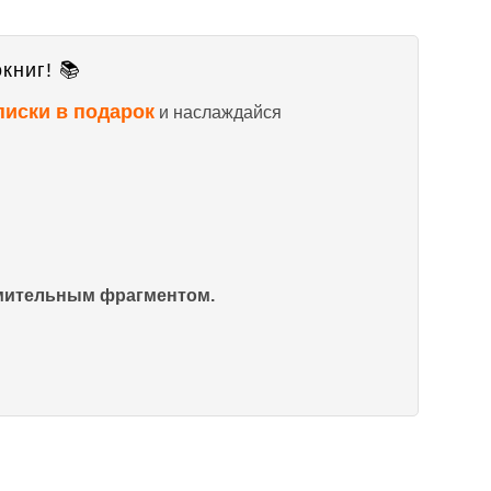
книг! 📚
писки в подарок
и наслаждайся
омительным фрагментом.