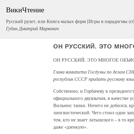
ВикиЧтение
Русский рулет, или Книга малых форм [Игры в парадигмы (с
Губин Дмитрий Маркович
ОН РУССКИЙ. ЭТО МНО
ОН РУССКИЙ. ЭТО МНОГОЕ ОБЪЯ
Глава комитета Госдумы по делам СНГ
республик СССР придать русскому язы
Собственно, и Горбачеву в президент
официального двуязычия, в качестве у
Вильнюс танки. Ничего не добился, к
лингвистический. Чего стоил один зап
тем, кто не знает латышского – в то в
даже «дзенкую».