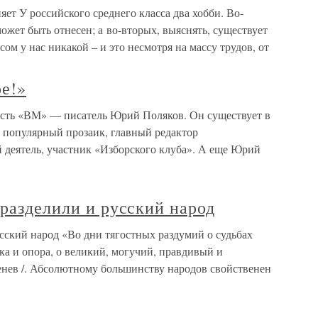
яет У российского среднего класса два хобби. Во-
может быть отнесен; а во-вторых, выяснять, существует
ом у нас никакой – и это несмотря на массу трудов, от
е!»
ость «ВМ» — писатель Юрий Поляков. Он существует в
: популярный прозаик, главный редактор
 деятель, участник «Изборского клуба». А еще Юрий
 разделили и русский народ
усский народ «Во дни тягостных раздумий о судьбах
а и опора, о великий, могучий, правдивый и
енев /. Абсолютному большинству народов свойственен