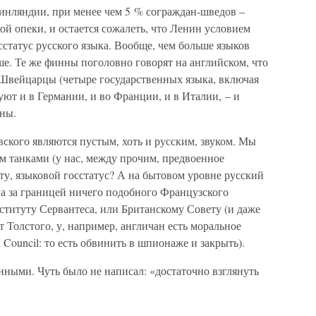
нляндии, при менее чем 5 % сограждан-шведов –
ой опеки, и остается сожалеть, что Ленин условием
статус русского языка. Вообще, чем больше языков
чше. Те же финны поголовно говорят на английском, что
 Швейцарцы (четыре государственных языка, включая
уют и в Германии, и во Франции, и в Италии, – и
ины.
вского являются пустым, хоть и русским, звуком. Мы
им танками (у нас, между прочим, предвоенное
ерту, языковой госстатус? А на бытовом уровне русский
ала за границей ничего подобного Французского
нституту Сервантеса, или Британскому Совету (и даже
 Толстого, у, например, англичан есть моральное
h Council: то есть обвинить в шпионаже и закрыть).
ными. Чуть было не написал: «достаточно взглянуть