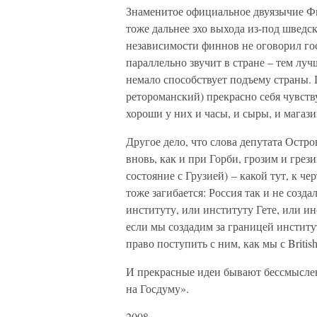
Знаменитое официальное двуязычие Фи
тоже дальнее эхо выхода из-под шведск
независимости финнов не оговорил гос
параллельно звучит в стране – тем лу
немало способствует подъему страны.
ретороманский) прекрасно себя чувств
хороши у них и часы, и сыры, и магаз
Другое дело, что слова депутата Остро
вновь, как и при Горби, грозим и грез
состояние с Грузией) – какой тут, к ч
тоже загибается: Россия так и не созд
институту, или институту Гете, или и
если мы создадим за границей институт
право поступить с ним, как мы с Britis
И прекрасные идеи бывают бессмыслен
на Госдуму».
2008