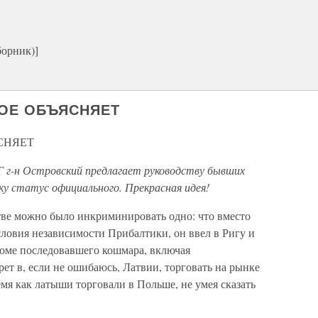
борник)]
ГОЕ ОБЪЯСНЯЕТ
СНЯЕТ
 г-н Островский предлагает руководству бывших
ку статус официального. Прекрасная идея!
стве можно было инкриминировать одно: что вместо
словия независимости Прибалтики, он ввел в Ригу и
роме последовавшего кошмара, включая
рет в, если не ошибаюсь, Латвии, торговать на рынке
ремя как латыши торговали в Польше, не умея сказать