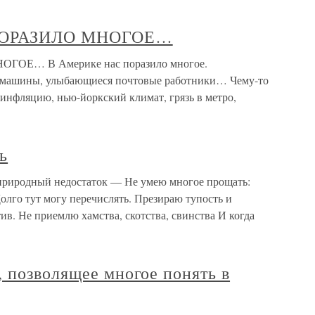
ПОРАЗИЛО МНОГОЕ…
ОЕ… В Америке нас поразило многое.
е машины, улыбающиеся почтовые работники… Чему-то
инфляцию, нью-йоркский климат, грязь в метро,
ь
 природный недостаток — Не умею многое прощать:
Долго тут могу перечислять. Презираю тупость и
ив. Не приемлю хамства, скотства, свинства И когда
 позволящее многое понять в