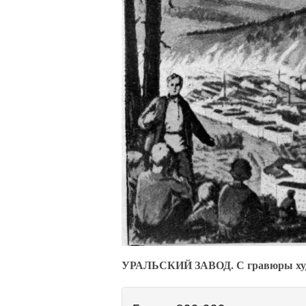
УРАЛЬСКИЙ ЗАВОД. С гравюры худ.