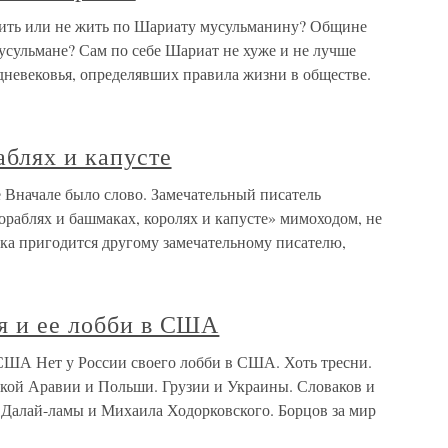
Жить или не жить по Шариату мусульманину? Общине
усульмане? Сам по себе Шариат не хуже и не лучше
невековья, определявших правила жизни в обществе.
аблях и капусте
е Вначале было слово. Замечательный писатель
раблях и башмаках, королях и капусте» мимоходом, не
ика пригодится другому замечательному писателю,
я и ее лобби в США
 США Нет у России своего лобби в США. Хоть тресни.
ской Аравии и Польши. Грузии и Украины. Словаков и
. Далай-ламы и Михаила Ходорковского. Борцов за мир