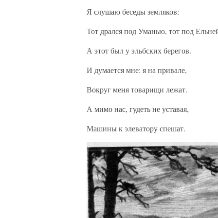
Я слушаю беседы земляков:
Тот дрался под Уманью, тот под Ельне
А этот был у эльбских берегов.
И думается мне: я на привале,
Вокруг меня товарищи лежат.
А мимо нас, гудеть не уставая,
Машины к элеватору спешат.