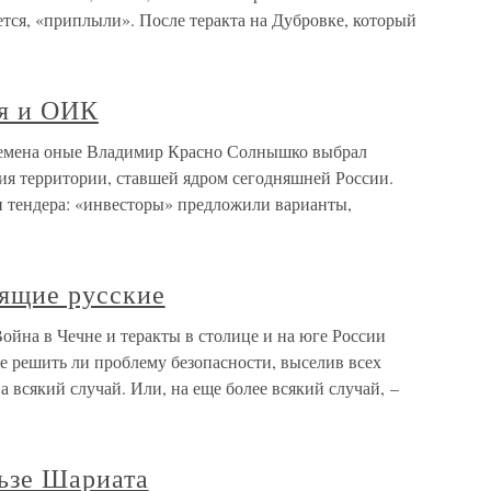
ется, «приплыли». После теракта на Дубровке, который
ия и ОИК
ремена оные Владимир Красно Солнышко выбрал
ия территории, ставшей ядром сегодняшней России.
 тендера: «инвесторы» предложили варианты,
оящие русские
ойна в Чечне и теракты в столице и на юге России
не решить ли проблему безопасности, выселив всех
 всякий случай. Или, на еще более всякий случай, –
льзе Шариата