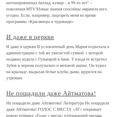
интонированных баллад, кумир – в 99-то лет! –
поколения МTV!Новые знания способны омрачить кого
угодно. Если, например, лицезреть меня во время
программы «Красавицы и чудовище»
И даже в церкви
И даже в церкви В условленный день Мария подъехала к
администрации с той же увесистой сумкой, с которой
недавно ходила с Гульнарой в банк. У входа ее встретил
Зубов в черном полупальто и меховой шапке. Он курил
на крыльце, выдыхая белые клубы дыма, щурился на
утреннее
Не пощадили даже Айтматова!
Не пощадили даже Айтматова! Литература Не пощадили
даже Айтматова! ГОЛОС С МЕСТА «ЛГ» открывает
новую рубрику «Голос с места» публикацией письма