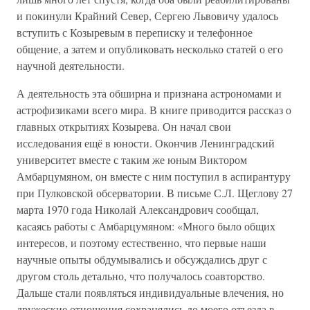
и покинули Крайний Север, Сергею Львовичу удалось
вступить с Козыревым в переписку и телефонное
общение, а затем и опубликовать несколько статей о его
научной деятельности.
А деятельность эта обширна и признана астрономами и
астрофизиками всего мира. В книге приводится рассказ о
главных открытиях Козырева. Он начал свои
исследования ещё в юности. Окончив Ленинградский
университет вместе с таким же юным Виктором
Амбарцумяном, он вместе с ним поступил в аспирантуру
при Пулковской обсерватории. В письме С.Л. Щеглову 27
марта 1970 года Николай Александрович сообщал,
касаясь работы с Амбарцумяном: «Много было общих
интересов, и поэтому естественно, что первые наши
научные опыты обдумывались и обсуждались друг с
другом столь детально, что получалось соавторство.
Дальше стали появляться индивидуальные влечения, но
дружеские отношения сохранялись до моего отъезда в