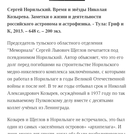
Сергей Норильский. Время и звёзды Николая
Козырева. Заметки о жизни и деятельности
российского астронома и астрофизика. - Тула: Гриф и
К, 2013. – 648 с. – 200 экз.
Председатель тульского областного отделения
"Мемориала" Сергей Львович Щеглов печатается под
псевдонимом Норильский. Автор объясняет, что это его
долг перед погибшими на строительстве Норильского
медно-никелевого комплекса заключёнными, с которыми
он работал в Норильлаге в годы Великой Отечественной
войны и после неё. В те же годы отбывал срок и Николай
Александрович Козырев, осуждённый в 1937 году по так
называемому Пулковскому делу вместе с десятками
коллег-учёных из Ленинграда.
Козырев и Щеглов в Норильлаге не встречались, это был
один из самых «заселённых островов» «архипелага». И
лишь много лет спустя, когда оба были реабилитированы