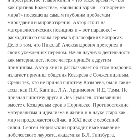
как признак Божества», «Большой взрыв – сотворение
мира?» посвящены самым глубоким проблемам
мироздания и мировоззрения. Автор стоит на
материалистических позициях и – вот парадокс! –
расходится со своим героем в философских вопросах.
Дело в том, что Николай Александрович претерпел в
своих убеждениях перелом. Начав научную деятельность
как материалист, после лагеря пришёл к другим
принципам. Автор книги рассказывает об этом подробно,
излагает причины общения Козырева с Солженицыным.
Среди тех, кто не принял гипотезу Козырева, были такие
ассы, как П.Л. Капица, Л.А. Арцимович, И.Е. Тамм. Не
признал гипотезу друга и Лев Гумилёв, отбывавший
вместе с Козыревым срок в Норильске. Противостояние
материализма и идеализма в жизни и в науке старо как
мир и продолжается сейчас, в XXI веке с особенной
силой. Сергей Норильский приводит высказывание
нобелевского лауреата, академика В.Л. Гинзбурга,