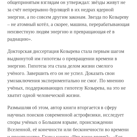
общепринятым взглядам он утверждал: звёзды живут не
за счёт непрерывно бурлящей в их недрах ядерной
энергии, а по совсем другим законам. Звезда по Козыреву
– не атомный котёл, а скорее, машина, перерабатывающая
неизвестную людям энергию и превращающая её в
радиацию».
Докторская диссертация Козырева стала первым шагом
выдвинутой им гипотезы о превращении времени в
энергию. Гипотеза эта стала делом жизни смелого
учёного. Завершить его он не успел. Доказать свои
умозаключения экспериментально не смог. По мнению
учёных, поддерживающих гипотезу Козырева, на это не
хватит одной человеческой жизни.
Размышляя об этом, автор книги вторгается в сферу
научных поисков современной астрофизики, исследует
споры учёных о Большом взрыве, происхождении
Вселенной, её конечности или бесконечности во времени
и пространстве. Главы книги «Что такое время?», «Бог