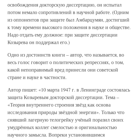
освобождения докторскую диссертацию, он испытал
потом немало сопротивлений в научной работе. (Одним
из оппонентов при защите был Амбарцумян, достигший
к тому времени высокого положения в науке и обществе.
Надо отдать ему должное: при защите диссертации
Козырева он поддержал его.)
Одно из достоинств книги – автор, что называется, во
весь голос говорит о политических репрессиях, о том,
какой непоправимый вред принесли они советской
стране и науке в частности.
Автор пишет: «10 марта 1947 г. в Ленинграде состоялась
защита Козыревым докторской диссертации. Тема –
«Теория внутреннего строения звёзд как основа
исследования природы звёздной энергии». Только что
снявший лагерную телогрейку учёный поразил своих
умудрённых коллег смелостью и оригинальностью
научного замысла. Вопреки установившимся