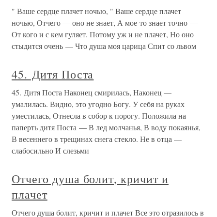
" Ваше сердце плачет ночью, " Ваше сердце плачет
ночью, Отчего — оно не знает, А мое-то знает точно —
От кого и с кем гуляет. Потому уж и не плачет, Но оно
стыдится очень — Что душа моя царица Спит со львом
45. Дитя Поста
45. Дитя Поста Наконец смирилась, Наконец —
умалилась. Видно, это угодно Богу. У себя на руках
уместилась, Отнесла в собор к порогу. Положила на
паперть дитя Поста — В лед молчанья, В воду покаянья,
В весеннего в трещинах снега стекло. Не в отца —
слабосильно И слезьми
Отчего душа болит, кричит и
плачет
Отчего душа болит, кричит и плачет Все это отразилось в