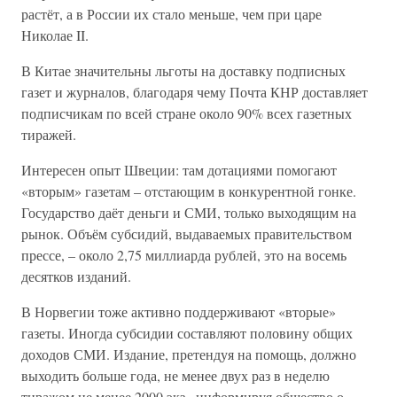
растёт, а в России их стало меньше, чем при царе
Николае II.
В Китае значительны льготы на доставку подписных
газет и журналов, благодаря чему Почта КНР доставляет
подписчикам по всей стране около 90% всех газетных
тиражей.
Интересен опыт Швеции: там дотациями помогают
«вторым» газетам – отстающим в конкурентной гонке.
Государство даёт деньги и СМИ, только выходящим на
рынок. Объём субсидий, выдаваемых правительством
прессе, – около 2,75 миллиарда рублей, это на восемь
десятков изданий.
В Норвегии тоже активно поддерживают «вторые»
газеты. Иногда субсидии составляют половину общих
доходов СМИ. Издание, претендуя на помощь, должно
выходить больше года, не менее двух раз в неделю
тиражом не менее 2000 экз., информируя общество о