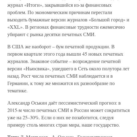
журнал «Итоги», закрывшийся из-за финансовых
проблем. По экономическим причинам перестали
выходить бумажные версии журналов «Большой город» и
«XXL». В регионах финансовые трудности ежемесячно
убирают с рынка десятки печатных СМИ.
В США же наоборот – бум печатной продукции. В
первом квартале этого года вышли 45 новых печатных
журналов. Знаковое событие – возрождение печатной
версии «Ньюсвика», ушедшего в Сеть около полутора лет
назад. Рост числа печатных СМИ наблюдается и в
Германии, к тому же множится их разнообразие по
тематике.
Александр Оськин даёт пессимистический прогноз: в
2015-м число печатных СМИ в России может сократиться
уже на 25–30%. Если о них не позаботится, следуя
примеру столь многих стран мира, наше государство.
Теги:
Д. Мартынов , А. Оськин , Государственная