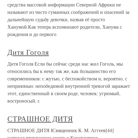
средства массовой информации Северной Африки не
называют из чисто гуманных соображений и опасений за
дальнейшую судьбу девочки, назвав её просто
Ханумой.Как теперь вспоминают родители, Ханума с
рождения и до первого
Дитя Гоголя
Дитя Гоголя Если бы сейчас среди нас жил Гоголь, мы
относились бы к нему так же, как большинство его
современников: с жутью, с беспокойством и, вероятно, с
неприязнью: непобедимой внутренней тревогой заражает
этот, единственный в своем роде, человек: угрюмый,
востроносый, с
СТРАШНОЕ ДИТЯ
СТРАШНОЕ ДИТЯ IСвященник К. М. Аггеев[44]
написал прекрасную книгу о Константине