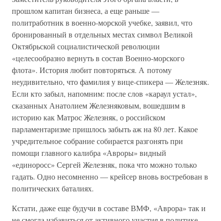
прошлом капитан бизнеса, а еще раньше —
политработник в военно-морской учебке, заявил, что
бронированный в отдельных местах символ Великой
Октябрьской социалистической революции
«целесообразно вернуть в состав Военно-морского
флота». История любит повторяться. А потому
неудивительно, что фамилия у вице-спикера — Железняк.
Если кто забыл, напомним: после слов «караул устал»,
сказанных Анатолием Железняковым, вошедшим в
историю как Матрос Железняк, о российском
парламентаризме пришлось забыть аж на 80 лет. Какое
учредительное собрание собирается разгонять при
помощи главного калибра «Авроры» видный
«единоросс» Сергей Железняк, пока что можно только
гадать. Одно несомненно — крейсер вновь востребован в
политических баталиях.
Кстати, даже еще будучи в составе ВМФ, «Аврора» так и
не смогла избавиться от активного участия в политике,