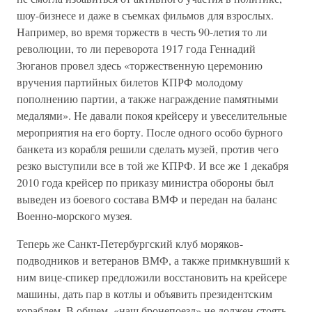
шоу-бизнесе и даже в съемках фильмов для взрослых.
Например, во время торжеств в честь 90-летия то ли
революции, то ли переворота 1917 года Геннадий
Зюганов провел здесь «торжественную церемонию
вручения партийных билетов КПРФ молодому
пополнению партии, а также награждение памятными
медалями». Не давали покоя крейсеру и увеселительные
мероприятия на его борту. После одного особо бурного
банкета из корабля решили сделать музей, против чего
резко выступили все в той же КПРФ. И все же 1 декабря
2010 года крейсер по приказу министра обороны был
выведен из боевого состава ВМФ и передан на баланс
Военно-морского музея.
Теперь же Санкт-Петербургский клуб моряков-
подводников и ветеранов ВМФ, а также примкнувший к
ним вице-спикер предложили восстановить на крейсере
машины, дать пар в котлы и объявить президентским
кораблем. В общем, «наш бронепоезд» не должен стоять