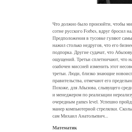
Что должно было произойти, чтобы м
сотне русского Forbes, вдруг бросил 
Предположения в тусовке гуляют самы
нажил столько недругов, что его бизн
подпорка. Другие судачат, что Абызову
ощущений. Третьи сплетничают, что на
озабочен миссией изменить этот несо
третьи. Люди, близко знающие новоис
правительства, отмечают его предельн
Похоже, для Абызова, слывущего сред
и менеджером по реализации нереализу
очередным games level. Успешно пройд
манер компьютерной стрелялки. Скольк
сам Михаил Анатольевич...
Математик