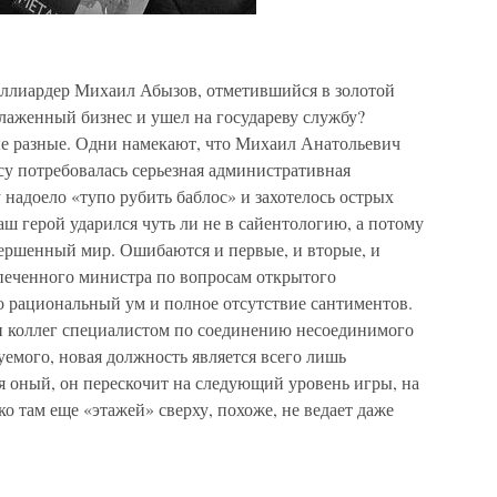
иллиардер Михаил Абызов, отметившийся в золотой
налаженный бизнес и ушел на государеву службу?
е разные. Одни намекают, что Михаил Анатольевич
есу потребовалась серьезная административная
 надоело «тупо рубить баблос» и захотелось острых
ш герой ударился чуть ли не в сайентологию, а потому
вершенный мир. Ошибаются и первые, и вторые, и
печенного министра по вопросам открытого
о рациональный ум и полное отсутствие сантиментов.
и коллег специалистом по соединению несоединимого
емого, новая должность является всего лишь
я оный, он перескочит на следующий уровень игры, на
о там еще «этажей» сверху, похоже, не ведает даже