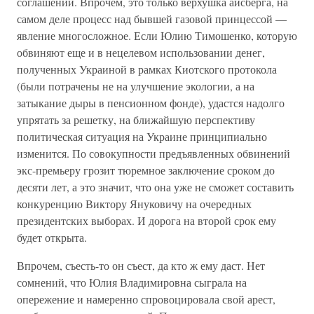
соглашений. Впрочем, это только верхушка айсберга, на
самом деле процесс над бывшей газовой принцессой —
явление многосложное. Если Юлию Тимошенко, которую
обвиняют еще и в нецелевом использовании денег,
полученных Украиной в рамках Киотского протокола
(были потрачены не на улучшение экологии, а на
затыкание дыры в пенсионном фонде), удастся надолго
упрятать за решетку, на ближайшую перспективу
политическая ситуация на Украине принципиально
изменится. По совокупности предъявленных обвинений
экс-премьеру грозит тюремное заключение сроком до
десяти лет, а это значит, что она уже не сможет составить
конкуренцию Виктору Януковичу на очередных
президентских выборах. И дорога на второй срок ему
будет открыта.
Впрочем, съесть-то он съест, да кто ж ему даст. Нет
сомнений, что Юлия Владимировна сыграла на
опережение и намеренно спровоцировала свой арест,