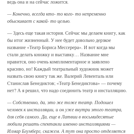
ведь она и на сейчас ложится.
—
Конечно,
всегда
кто-
то
кого-
то
непременно
обыскивает
с
какой-
то
целью.
— Здесь еще такая история. Сейчас мы делаем книгу, как
бы итог жизненный. У нее будет довольно дерзкое
название «Театр Бориса Мессерера». И вот когда мы
стали делать книжку и выставку… Название мне
нравится, оно очень комплиментарное и заявлено
красиво, но! Каждый театральный художник может
назвать свою книгу так же. Валерий Левенталь или
Станислав Бенедиктов; «Театр Бенедиктова» — почему
нет? А я решил, что надо соединить театр и инсталляцию.
—
Собственно,
да,
это
же
тоже
театр.
Подошел
человек
к
инсталляции,
и
он
уже
внутри
этого
театра,
для
себя
самого.
Да,
еще
в
Латвии
в
восьмидесятые
любили
решать
спектакли
именно
инсталляциями —
Илмар
Блумберг,
скажем.
А
тут
она
просто
отделяется