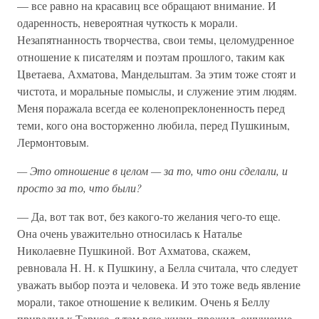
— все равно на красавиц все обращают внимание. И
одаренность, невероятная чуткость к морали.
Незапятнанность творчества, свои темы, целомудренное
отношение к писателям и поэтам прошлого, таким как
Цветаева, Ахматова, Мандельштам. За этим тоже стоят и
чистота, и моральные помыслы, и служение этим людям.
Меня поражала всегда ее коленопреклоненность перед
теми, кого она восторженно любила, перед Пушкиным,
Лермонтовым.
—
Это
отношение
в
целом —
за
то,
что
они
сделали,
и
просто
за
то,
что
были?
— Да, вот так вот, без какого-то желания чего-то еще.
Она очень уважительно относилась к Наталье
Николаевне Пушкиной. Вот Ахматова, скажем,
ревновала Н. Н. к Пушкину, а Белла считала, что следует
уважать выбор поэта и человека. И это тоже ведь явление
морали, такое отношение к великим. Очень я Беллу
привадил к Тарусе, я там всю жизнь прожил, ощущение