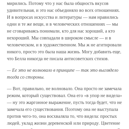
мирились. Потому что у нас была общность вкусов
удивительная, и это нас объединяло во всех отношениях.
И в вопросах искусства и литературы — нам нравились
одни и те же вещи, и в человеческих отношениях — мы
не сговариваясь понимали, кто для нас хороший, а кто
нехороший. Мы совпадали в широком смысле — и в
человеческом, и в художественном. Мы ж не агитировали
никого, просто это была наша жизнь. Могу добавить еще,
что Белла никогда не писала антисоветских стихов.
—
Ее
это
не
волновало
в
принципе —
так
это
выглядело
тогда
со
стороны.
— Вот, правильно, не волновало. Она просто не замечала
режим, который существовал. Она его «в упор не видела»
— ну это жаргонное выражение, пусть тогда будет, что не
замечала его существования. Поэтому она не выступала
против чего-то, она восхваляла то, что видела: простых
людей, уклад жизни деревенской или природу. Цветение