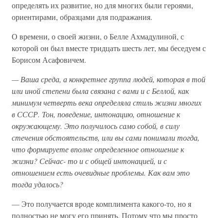
определять их развитие, но для многих были героями,
ориентирами, образцами для подражания.
О времени, о своей жизни, о Белле Ахмадулиной, с
которой он был вместе тридцать шесть лет, мы беседуем с
Борисом Асафовичем.
—
Ваша
среда,
а
конкретнее
группа
людей,
которая
в
той
или
иной
степени
была
связана
с
вами
и
с
Беллой,
как
минимум
четверть
века
определяла
стиль
жизни
многих
в
СССР.
Тон,
поведение,
интонацию,
отношение
к
окружающему.
Это
получилось
само
собой,
в
силу
стечения
обстоятельств,
или
вы
сами
понимали
тогда,
что
формируете
вполне
определенное
отношение
к
жизни?
Сейчас-
то
и
с
общей
интонацией,
и
с
отношением
есть
очевидные
проблемы.
Как
вам
это
тогда
удалось?
— Это получается вроде комплимента какого-то, но я
полностью не могу его принять. Потому что мы просто