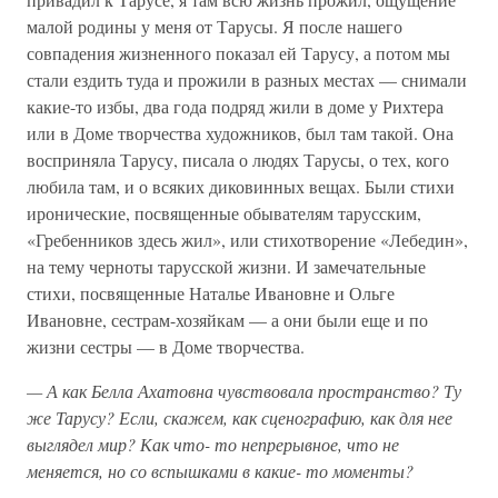
малой родины у меня от Тарусы. Я после нашего
совпадения жизненного показал ей Тарусу, а потом мы
стали ездить туда и прожили в разных местах — снимали
какие-то избы, два года подряд жили в доме у Рихтера
или в Доме творчества художников, был там такой. Она
восприняла Тарусу, писала о людях Тарусы, о тех, кого
любила там, и о всяких диковинных вещах. Были стихи
иронические, посвященные обывателям тарусским,
«Гребенников здесь жил», или стихотворение «Лебедин»,
на тему черноты тарусской жизни. И замечательные
стихи, посвященные Наталье Ивановне и Ольге
Ивановне, сестрам-хозяйкам — а они были еще и по
жизни сестры — в Доме творчества.
—
А
как
Белла
Ахатовна
чувствовала
пространство?
Ту
же
Тарусу?
Если,
скажем,
как
сценографию,
как
для
нее
выглядел
мир?
Как
что-
то
непрерывное,
что
не
меняется,
но
со
вспышками
в
какие-
то
моменты?