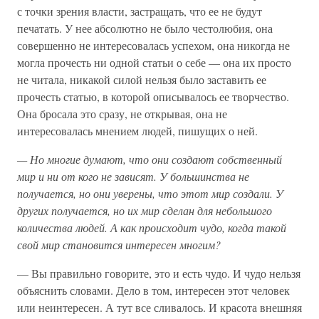
с точки зрения власти, застращать, что ее не будут
печатать. У нее абсолютно не было честолюбия, она
совершенно не интересовалась успехом, она никогда не
могла прочесть ни одной статьи о себе — она их просто
не читала, никакой силой нельзя было заставить ее
прочесть статью, в которой описывалось ее творчество.
Она бросала это сразу, не открывая, она не
интересовалась мнением людей, пишущих о ней.
—
Но
многие
думают,
что
они
создают
собственный
мир
и
ни
от
кого
не
зависят.
У
большинства
не
получается,
но
они
уверены,
что
этот
мир
создали.
У
других
получается,
но
их
мир
сделан
для
небольшого
количества
людей.
А
как
происходит
чудо,
когда
такой
свой
мир
становится
интересен
многим?
— Вы правильно говорите, это и есть чудо. И чудо нельзя
объяснить словами. Дело в том, интересен этот человек
или неинтересен. А тут все сливалось. И красота внешняя