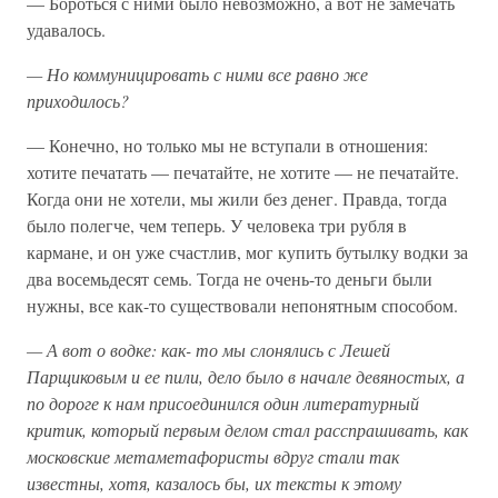
— Бороться с ними было невозможно, а вот не замечать
удавалось.
—
Но
коммуницировать
с
ними
все
равно
же
приходилось?
— Конечно, но только мы не вступали в отношения:
хотите печатать — печатайте, не хотите — не печатайте.
Когда они не хотели, мы жили без денег. Правда, тогда
было полегче, чем теперь. У человека три рубля в
кармане, и он уже счастлив, мог купить бутылку водки за
два восемьдесят семь. Тогда не очень-то деньги были
нужны, все как-то существовали непонятным способом.
—
А
вот
о
водке:
как-
то
мы
слонялись
с
Лешей
Парщиковым
и
ее
пили,
дело
было
в
начале
девяностых,
а
по
дороге
к
нам
присоединился
один
литературный
критик,
который
первым
делом
стал
расспрашивать,
как
московские
метаметафористы
вдруг
стали
так
известны,
хотя,
казалось
бы,
их
тексты
к
этому