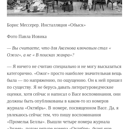
Борис Мессерер. Инсталляция «Обыск»
Фото Павла Иовика
—
Вы
считаете,
что
для
Аксенова
ключевым
стал «
Ожог»,
а
не «
В
поисках
жанра»?
— Я ничего не считаю специально и не могу высказаться
категорично. «Ожог» просто наиболее значительная вещь
была — по напряжению, по ощущению. Он к ней пришел
по существу. Я не берусь давать литературоведческие
оценки, хотя сейчас и написал о Васе воспоминания, они
должны быть опубликованы в каком-то из номеров
журнала «Октябрь». В номере, посвященном Васе. Да, я
увлекаюсь сейчас тем, что пишу воспоминания
«Промельк Беллы». Вышли четыре номера журнала
«Знамя», потом четыре номера «Октября», будет еще