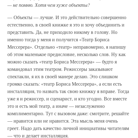
—
не
помню.
Хотя
чем
хуже
объекты?
— Объекты — лучше. И это действительно совершенно
естественно, в своей книжке я это и хочу объединить и
представить. Да, не приходило никому в голову. Но
именно тогда у меня и получится «Театр Бориса
Мессерера». Отдельно «театр» неправомерно, я напишу
об этом маленькое предисловие, несколько слов. Ну как
можно сказать «театр Бориса Мессерера» — будто я
командовал этим театром. Режиссеры заказывают
спектакли, я их в своей манере делаю. Это слишком
громко сказать: «театр Бориса Мессерера», а если есть
инсталляция, то назвать так свою книжку я вправе. Тогда
уже я и режиссер, и сценарист, и кто угодно. Все вместе
это и есть мой театр, а иначе — незаслуженно
комплиментарно. Тут с вызовом даже: смотрите, решайте
— нравится или не нравится. Эта мысль меня очень
греет. Надо дать качество личной инициативы читателям
— что и делает инсталляция.