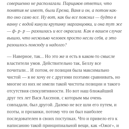
совершенно
не
располагали.
Парщиков
ответил,
что
понятия
не
имеет,
были
Ерема,
Ваня
и
он,
а
потом
как-
то
оно
само
все.
Ну
вот,
как
бы
все
пояснил —
будто
в
ванну
с
водой
кинули
крупинку
марганцовки,
и
она
тут
же
—
ф-
р-
р —
разошлась
и
все
окрасила.
Как
в
вашем
случае
вышло,
что
несколько
человек
просто
несли
себя,
а
это
разошлось
повсюду
и
надолго?
— Наверное, так... Но это же и есть в каком-то смысле
властители умов. Действительно так, Беллу все
почитали... И потом, ее позиция была максимально
чистой — я не хочу ее с другими поэтами сравнивать, но
многие из них не имели такой чистоты позиции и такого
отсутствия спекулятивности. Но вот наш ближайший
друг тех лет Вася Аксенов, с которым мы очень
совпадали, был другой. Далеко не все шли его путем, и
поэты, и прозаики, потому что он был наиболее
последователен в своих поступках. Что и привело его к
написанию такой принципиальной вещи, как «Ожог», и