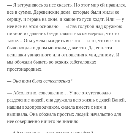
— Я затрудняюсь за нее сказать. Но этот мир ей нравился,
все в сумме. Деревенские дома, которые были милы ее
сердцу, и герань на окне, и какие-то гуси ходят. Или — у
нее все на этом основано — «Глаз голубой над кружкою
пивной из дальних бездн глядит высокомерно», что-то
такое… Она умела находить все это — и то, что все это
было когда-то дном морским, даже это. Да, есть эти
вспышки увиденного или отношения к увиденному. И
мы обожали бывать во всяких забегаловках
простонародных.
—
Она
там
была
естественна?
— Абсолютно, совершенно… У нее отсутствовало
разделение людей, она дружила всю жизнь с дядей Ваней,
нашим водопроводчиком, сидела вместе с ним и
выпивала. Она обожала простых людей: начальство для
нее совершенно ничего не значило.
—
А
для
нее
мир —
это
счастье
или
удар?