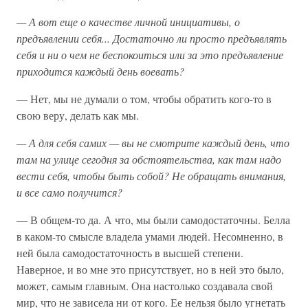
—
А
вот
еще
о
качестве
личной
инициативы,
о
предъявлении
себя...
Достаточно
ли
просто
предъявлять
себя
и
ни
о
чем
не
беспокоиться
или
за
это
предъявление
приходится
каждый
день
воевать?
— Нет, мы не думали о том, чтобы обратить кого-то в
свою веру, делать как мы.
—
А
для
себя
самих —
вы
не
смотрите
каждый
день,
что
там
на
улице
сегодня
за
обстоятельства,
как
там
надо
вести
себя,
чтобы
быть
собой?
Не
обращать
внимания,
и
все
само
получится?
— В общем-то да. А что, мы были самодостаточны. Белла
в каком-то смысле владела умами людей. Несомненно, в
ней была самодостаточность в высшей степени.
Наверное, и во мне это присутствует, но в ней это было,
может, самым главным. Она настолько создавала свой
мир, что не зависела ни от кого. Ее нельзя было угнетать