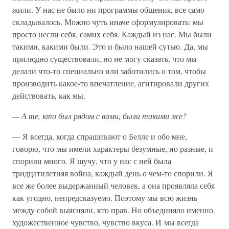
жили. У нас не было ни программы общения, все само
складывалось. Можно чуть иначе сформулировать: мы
просто несли себя, самих себя. Каждый из нас. Мы были
такими, какими были. Это и было нашей сутью. Да, мы
прилюдно существовали, но не могу сказать, что мы
делали что-то специально или заботились о том, чтобы
производить какое-то впечатление, агитировали других
действовать, как мы.
—
А
те,
кто
был
рядом
с
вами,
были
такими
же?
— Я всегда, когда спрашивают о Белле и обо мне,
говорю, что мы имели характеры безумные, но разные, и
спорили много. Я шучу, что у нас с ней была
тридцатилетняя война, каждый день о чем-то спорили. Я
все же более выдержанный человек, а она проявляла себя
как угодно, непредсказуемо. Поэтому мы всю жизнь
между собой выясняли, кто прав. Но объединяло именно
художественное чувство, чувство вкуса. И мы всегда