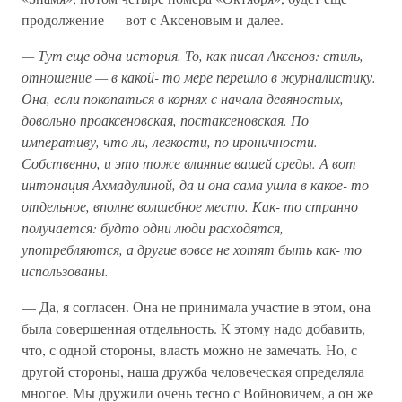
продолжение — вот с Аксеновым и далее.
—
Тут
еще
одна
история.
То,
как
писал
Аксенов:
стиль,
отношение —
в
какой-
то
мере
перешло
в
журналистику.
Она,
если
покопаться
в
корнях
с
начала
девяностых,
довольно
проаксеновская,
постаксеновская.
По
императиву,
что
ли,
легкости,
по
ироничности.
Собственно,
и
это
тоже
влияние
вашей
среды.
А
вот
интонация
Ахмадулиной,
да
и
она
сама
ушла
в
какое-
то
отдельное,
вполне
волшебное
место.
Как-
то
странно
получается:
будто
одни
люди
расходятся,
употребляются,
а
другие
вовсе
не
хотят
быть
как-
то
использованы.
— Да, я согласен. Она не принимала участие в этом, она
была совершенная отдельность. К этому надо добавить,
что, с одной стороны, власть можно не замечать. Но, с
другой стороны, наша дружба человеческая определяла
многое. Мы дружили очень тесно с Войновичем, а он же