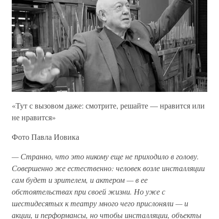
«Тут с вызовом даже: смотрите, решайте — нравится или
не нравится»
Фото Павла Иовика
—
Странно,
что
это
никому
еще
не
приходило
в
голову.
Совершенно
же
естественно:
человек
возле
инсталляции
сам
будет
и
зрителем,
и
актером —
в
ее
обстоятельствах
при
своей
жизни.
Но
уже
с
шестидесятых
к
театру
много
чего
прислоняли —
и
акции,
и
перформансы,
но
чтобы
инсталляции,
объекты