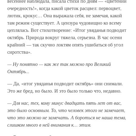
весеннее наблюдала, писала стихи по дням — «цветений
очередность!», когда какой цветок расцвел: первоцвет,
лютик, крокус… Она выражала себя, не замечая, какой
там режим существует. А цензура чудовищно ко всему
цеплялась. Вот стихотворение: «Итог увяданья подводит
октябрь. Природа вокруг тяжела, серьезна. В час осени
крайний — так скучно локтям опять ушибаться об угол
сиротства».
—
Ну
понятно —
как
же
так
можно
про
Великий
Октябрь...
— Да, «итог увяданья подводит октябрь» они снимали.
Это же бред, но было. И это было только что, недавно.
—
Для
нас,
тех,
кому
минус
двадцать
пять
лет
от
вас,
это
было
основным.
То,
что
человек
этого
не
замечает,
что
это
можно
не
замечать.
А
бороться
не
наша
тема,
слишком
много
в
ней
внимания
к…
этим.