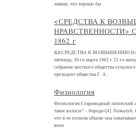
заявив, что хорошо бы
<СРЕДСТВА К ВОЗВ
НРАВСТВЕННОСТИ> С.-П
1862 г
&lt;СРЕДСТВА К ВОЗВЫШЕНИЮ НА
пятница, 30-го марта 1862 г 21-го ми
собрание местного общества сельского 
президент общества Г. А.
Физиология
Физиология Старомодный латинский ав
такое волосы? – борода»[4]. Пожалуй,
что в ее полном объеме она охватывает
вниз