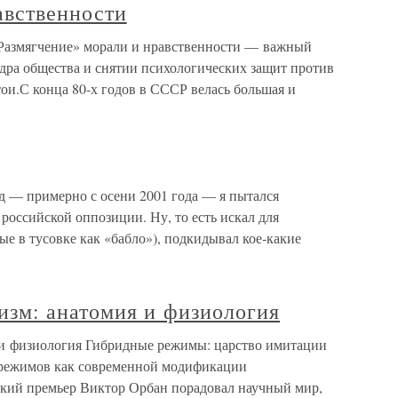
авственности
«Размягчение» морали и нравственности — важный
ядра общества и снятии психологических защит против
ои.С конца 80-х годов в СССР велась большая и
д — примерно с осени 2001 года — я пытался
 российской оппозиции. Ну, то есть искал для
ые в тусовке как «бабло»), подкидывал кое-какие
изм: анатомия и физиология
 и физиология Гибридные режимы: царство имитации
 режимов как современной модификации
ский премьер Виктор Орбан порадовал научный мир,