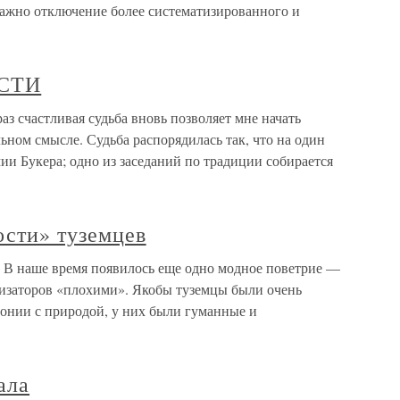
важно отключение более систематизированного и
СТИ
частливая судьба вновь позволяет мне начать
льном смысле. Судьба распорядилась так, что на один
ии Букера; одно из заседаний по традиции собирается
ости» туземцев
 В наше время появилось еще одно модное поветрие —
низаторов «плохими». Якобы туземцы были очень
онии с природой, у них были гуманные и
ала