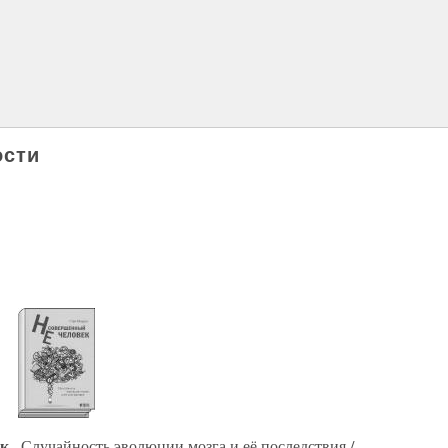
ости
ек
. Случайность эволюции мозга и её последствия /