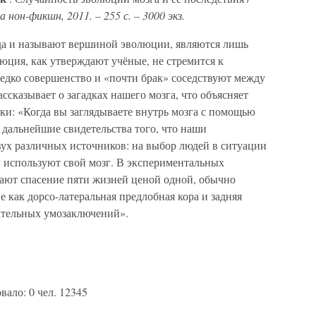
а нон-фикшн, 2011. – 255 с. – 3000 экз.
да и называют вершиной эволюции, являются лишь
юция, как утверждают учёные, не стремится к
редко совершенство и «почти брак» соседствуют между
ассказывает о загадках нашего мозга, что объясняет
ки: «Когда вы заглядываете внутрь мозга с помощью
 дальнейшие свидетельства того, что наши
вух различных источников: на выбор людей в ситуации
и используют свой мозг. В экспериментальных
ают спасение пяти жизней ценой одной, обычно
е как дорсо-латеральная предлобная кора и задняя
нательных умозаключений».
ало: 0 чел. 12345