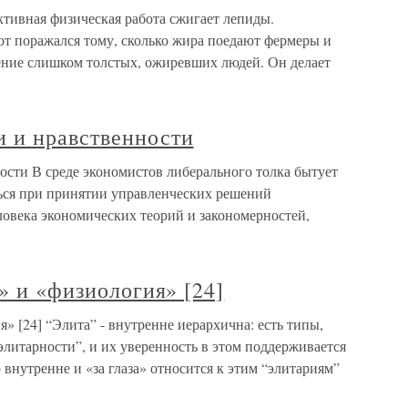
ктивная физическая работа сжигает лепиды.
т поражался тому, сколько жира поедают фермеры и
ление слишком толстых, ожиревших людей. Он делает
 и нравственности
сти В среде экономистов либерального толка бытует
ься при принятии управленческих решений
ловека экономических теорий и закономерностей,
» и «физиология» [24]
я» [24] “Элита” - внутренне иерархична: есть типы,
элитарности”, и их уверенность в этом поддерживается
о внутренне и «за глаза» относится к этим “элитариям”