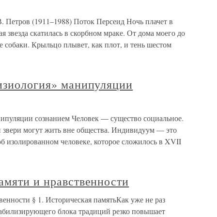
ров (1911–1988) Поток Персеид Ночь плачет в
ая звезда скатилась в скорбном мраке. От дома моего до
 собаки. Крыльцо плывет, как плот, и тень шестом
физиология» манипуляции
нипуляции сознанием Человек — существо социальное.
и звери могут жить вне общества. Индивидуум — это
об изолированном человеке, которое сложилось в XVII
амяти и нравственности
венности § 1. Историческая памятьКак уже не раз
стабилизирующего блока традиций резко повышает