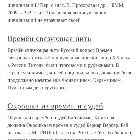
цивилизаций / Пер. с англ. В. Прозорова и др. – БММ,
2009. – 352 с.: ил. Тема великолепия ушедших
цивилизаций не утрачивает своей
Времён связующая нить
Времён связующая нить Русский вопрос Времён
связующая нить «ЛГ» и духовные поиски конца ХХ века
в России Те годы были итоговыми и рубежными. В
стране усилиями деятелей национального движения было
продолжено начатое ещё Фонвизиным, Карамзиным,
Пушкиным дело «русского
Окрошка из времён и судеб
Окрошка из времён и судеб Библиоман. Книжная
дюжина Окрошка из времён и судеб Бернар Вербер. Рай
на заказ . – М.: РИПОЛ классик, 2010. – 576 с. В сборнике
рассказов известного французского писателя-