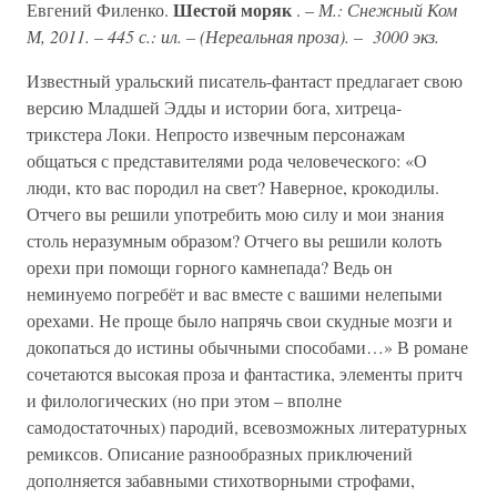
Шестой моряк
Евгений Филенко.
. –
М.: Снежный Ком
М, 2011. – 445 с.: ил. – (Нереальная проза). – 3000 экз.
Известный уральский писатель-фантаст предлагает свою
версию Младшей Эдды и истории бога, хитреца-
трикстера Локи. Непросто извечным персонажам
общаться с представителями рода человеческого: «О
люди, кто вас породил на свет? Наверное, крокодилы.
Отчего вы решили употребить мою силу и мои знания
столь неразумным образом? Отчего вы решили колоть
орехи при помощи горного камнепада? Ведь он
неминуемо погребёт и вас вместе с вашими нелепыми
орехами. Не проще было напрячь свои скудные мозги и
докопаться до истины обычными способами…» В романе
сочетаются высокая проза и фантастика, элементы притч
и филологических (но при этом – вполне
самодостаточных) пародий, всевозможных литературных
ремиксов. Описание разнообразных приключений
дополняется забавными стихотворными строфами,