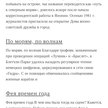
побывать на острове, чье название переводится как «путь
к северным морям», довелось вскоре после начала
корреспондентской работы в Японии. Осенью 1981 г.
журналистов пригласили на открытие Дома японо-
советской дружбы в город
По морям, по волнам
По морям, по волнам Благодаря трофеям, захваченным
при проведении операций «Лучник» и «Браслет», в
Блетчли-Парке удалось наладить регулярное чтение
немецких шифровок, циркулировавших в сети связи
«Гидра». С ее помощью обменивались сообщениями
военные корабли и
Фея времен года
Фея времен года В чем она была тогда на сцене? Кажется,
в черном трико. Гибкая, тонкая, она играла фею в