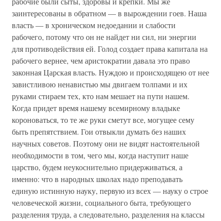
рабочие были сыты, здоровы и крепки. Мы же
заинтересованы в обратном — в вырождении гоев. Наша
власть — в хроническом недоедании и слабости
рабочего, потому что он не найдет ни сил, ни энергии
для противодействия ей. Голод создает права капитала на
рабочего вернее, чем аристократии давала это право
законная Царская власть. Нуждою и происходящею от нее
завистливою ненавистью мы двигаем толпами и их
руками стираем тех, кто нам мешает на пути нашем.
Когда придет время нашему всемирному владыке
короноваться, то те же руки сметут все, могущее сему
быть препятствием. Гои отвыкли думать без наших
научных советов. Поэтому они не видят настоятельной
необходимости в том, чего мы, когда наступит наше
царство, будем неукоснительно придерживаться, а
именно: что в народных школах надо преподавать
единую истинную науку, первую из всех — науку о строе
человеческой жизни, социального быта, требующего
разделения труда, а следовательно, разделения на классы