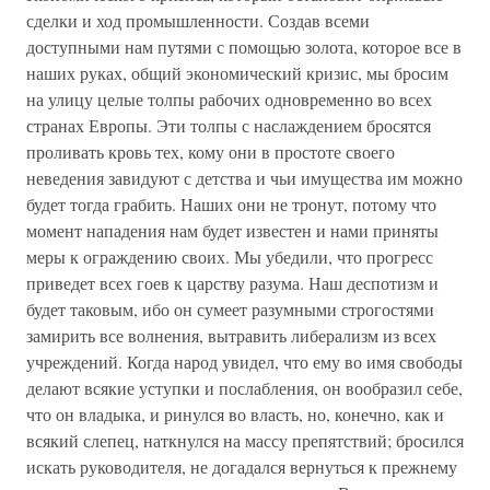
сделки и ход промышленности. Создав всеми
доступными нам путями с помощью золота, которое все в
наших руках, общий экономический кризис, мы бросим
на улицу целые толпы рабочих одновременно во всех
странах Европы. Эти толпы с наслаждением бросятся
проливать кровь тех, кому они в простоте своего
неведения завидуют с детства и чьи имущества им можно
будет тогда грабить. Наших они не тронут, потому что
момент нападения нам будет известен и нами приняты
меры к ограждению своих. Мы убедили, что прогресс
приведет всех гоев к царству разума. Наш деспотизм и
будет таковым, ибо он сумеет разумными строгостями
замирить все волнения, вытравить либерализм из всех
учреждений. Когда народ увидел, что ему во имя свободы
делают всякие уступки и послабления, он вообразил себе,
что он владыка, и ринулся во власть, но, конечно, как и
всякий слепец, наткнулся на массу препятствий; бросился
искать руководителя, не догадался вернуться к прежнему