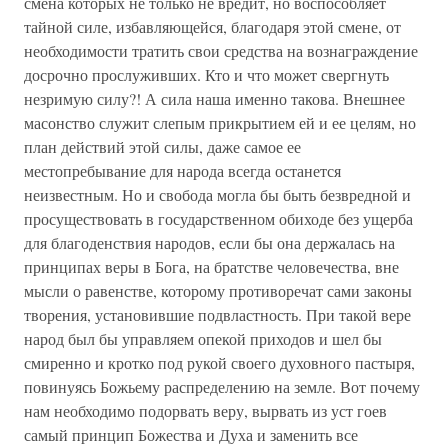
смена которых не только не вредит, но воспособляет
тайной силе, избавляющейся, благодаря этой смене, от
необходимости тратить свои средства на вознаграждение
досрочно прослуживших. Кто и что может свергнуть
незримую силу?! А сила наша именно такова. Внешнее
масонство служит слепым прикрытием ей и ее целям, но
план действий этой силы, даже самое ее
местопребывание для народа всегда останется
неизвестным. Но и свобода могла бы быть безвредной и
просуществовать в государственном обиходе без ущерба
для благоденствия народов, если бы она держалась на
принципах веры в Бога, на братстве человечества, вне
мысли о равенстве, которому противоречат сами законы
творения, установившие подвластность. При такой вере
народ был бы управляем опекой приходов и шел бы
смиренно и кротко под рукой своего духовного пастыря,
повинуясь Божьему распределению на земле. Вот почему
нам необходимо подорвать веру, вырвать из уст гоев
самый принцип Божества и Духа и заменить все