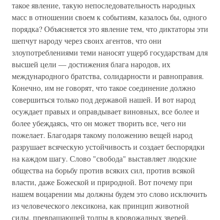
такое явление, такую непоследовательность народных
масс в отношении своем к событиям, казалось бы, одного
порядка? Объясняется это явление тем, что диктаторы эти
шепчут народу через своих агентов, что они
злоупотреблениями теми наносят ущерб государствам для
высшей цели — достижения блага народов, их
международного братства, солидарности и равноправия.
Конечно, им не говорят, что такое соединение должно
совершиться только под державой нашей. И вот народ
осуждает правых и оправдывает виновных, все более и
более убеждаясь, что он может творить все, чего ни
пожелает. Благодаря такому положению вещей народ
разрушает всяческую устойчивость и создает беспорядки
на каждом шагу. Слово "свобода" выставляет людские
общества на борьбу против всяких сил, против всякой
власти, даже Божеской и природной. Вот почему при
нашем воцарении мы должны будем это слово исключить
из человеческого лексикона, как принцип животной
силы, превращающей толпы в кровожадных зверей.