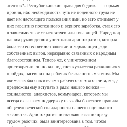
агентов?.. Республиканские права для бедняка — горькая
ирония, ибо необходимость чуть не поденного труда не
дает им настоящего пользования ими, но зато отнимает у
них гарантию постоянного и верного заработка, ставя его
в зависимость от стачек хозяев или товарищей. Народ под
нашим руководством уничтожил аристократию, которая
была его естественной защитой и кормилицей ради
собственных выгод, неразрывно связанных с народным
благосостоянием. Теперь же, с уничтожением
аристократии, он попал под гнет кулачества разжившихся
пройдох, насевших на рабочих безжалостным ярмом. Мы
явимся якобы спасителями рабочего от этого гнета, когда
предложим ему вступать в ряды нашего войска —
социалистов, анархистов, коммунаров, которым мы
всегда оказываем поддержку из якобы братского правила
общечеловеческой солидарности нашего социального
масонства. Аристократия, пользовавшаяся по праву
трудом рабочих, была заинтересована в том, чтобы