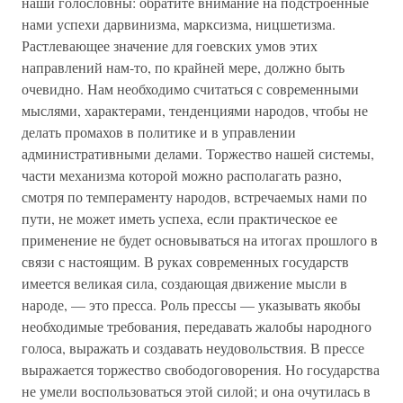
наши голословны: обратите внимание на подстроенные
нами успехи дарвинизма, марксизма, ницшетизма.
Растлевающее значение для гоевских умов этих
направлений нам-то, по крайней мере, должно быть
очевидно. Нам необходимо считаться с современными
мыслями, характерами, тенденциями народов, чтобы не
делать промахов в политике и в управлении
административными делами. Торжество нашей системы,
части механизма которой можно располагать разно,
смотря по темпераменту народов, встречаемых нами по
пути, не может иметь успеха, если практическое ее
применение не будет основываться на итогах прошлого в
связи с настоящим. В руках современных государств
имеется великая сила, создающая движение мысли в
народе, — это пресса. Роль прессы — указывать якобы
необходимые требования, передавать жалобы народного
голоса, выражать и создавать неудовольствия. В прессе
выражается торжество свободоговорения. Но государства
не умели воспользоваться этой силой; и она очутилась в