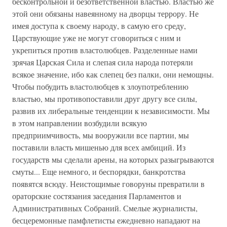
бесконтрольной и безответственной властью. Властью же
этой они обязаны навеянному на дворцы террору. Не
имея доступа к своему народу, в самую его среду,
Царствующие уже не могут сговориться с ним и
укрепиться против властолюбцев. Разделенные нами
зрячая Царская Сила и слепая сила народа потеряли
всякое значение, ибо как слепец без палки, они немощны.
Чтобы побудить властолюбцев к злоупотреблению
властью, мы противопоставили друг другу все силы,
развив их либеральные тенденции к независимости. Мы
в этом направлении возбудили всякую
предприимчивость, мы вооружили все партии, мы
поставили власть мишенью для всех амбиций. Из
государств мы сделали арены, на которых разыгрываются
смуты... Еще немного, и беспорядки, банкротства
появятся всюду. Неистощимые говоруны превратили в
ораторские состязания заседания Парламентов и
Административных Собраний. Смелые журналисты,
бесцеремонные памфлетисты ежедневно нападают на