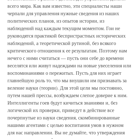
всего мира. Как вам известно, эти специалисты наши
черпали для управления нужные сведения из наших
политических планов, из опытов истории, из
наблюдений над каждым текущим моментом. Гои не
руководятся практикой беспристрастных исторических
наблюдений, а теоретической рутиной, без всякого
критического отношения к ее результатам. Поэтому нам
нечего с ними считаться — пусть они себе до времени
веселятся или живут надеждами на новые увеселения или
воспоминаниями о пережитых. Пусть для них играет
главнейшую роль то, что мы внушили им признавать за
веление науки (теории). Для этой цели мы постоянно,
путем нашей прессы, возбуждаем слепое доверие к ним.
Интеллигенты гоев будут кичиться знаниями и, без
логической их проверки, приведут в действие все
почерпнутые из науки сведения, скомбинированные
нашими агентами с целью воспитания умов в нужном
для нас направлении. Вы не думайте, что утверждения