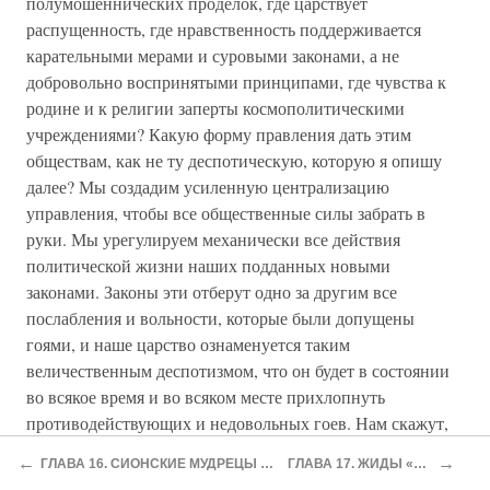
полумошеннических проделок, где царствует
распущенность, где нравственность поддерживается
карательными мерами и суровыми законами, а не
добровольно воспринятыми принципами, где чувства к
родине и к религии заперты космополитическими
учреждениями? Какую форму правления дать этим
обществам, как не ту деспотическую, которую я опишу
далее? Мы создадим усиленную централизацию
управления, чтобы все общественные силы забрать в
руки. Мы урегулируем механически все действия
политической жизни наших подданных новыми
законами. Законы эти отберут одно за другим все
послабления и вольности, которые были допущены
гоями, и наше царство ознаменуется таким
величественным деспотизмом, что он будет в состоянии
во всякое время и во всяком месте прихлопнуть
противодействующих и недовольных гоев. Нам скажут,
что тот деспотизм, о котором я говорю, не согласуется с
←
→
ГЛАВА 16. СИОНСКИЕ МУДРЕЦЫ И ПЕРМАНЕНТНАЯ РЕВОЛЮЦИЯ.
ГЛАВА 17. ЖИДЫ «КНЯЗЯ ПОТЕМКИНА».
современным прогрессом, но я вам докажу обратное. В те