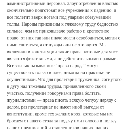
административный персонал. Злоупотребления властью
окончательно подготовят все учреждения к падению, и
все полетит вверх ногами под ударами обезумевшей
толпы. Народы прикованы к тяжелому труду бедностью
сильнее, чем их приковывало рабство и крепостное
право: от них так или иначе могли освободиться, могли с
ними считаться, а от нужды они не оторвутся. Мы
включили в конституции такие права, которые для масс
являются фиктивными, а не действительными правами.
Все эти так называемые "права народа” могут
существовать только в идее, никогда на практике не
осуществимой. Что для пролетария-труженика, согнутого
в дугу над тяжелым трудом, придавленного своей
участью, получение говорунами права болтать,
журналистами — права писать всякую чепуху наряду с
делом, раз пролетариат не имеет иной выгоды от
конституции, кроме тех жалких крох, которые мы им
бросаем с нашего стола за подачу ими голосов в пользу
наших предписаний и ставленников наших, наших