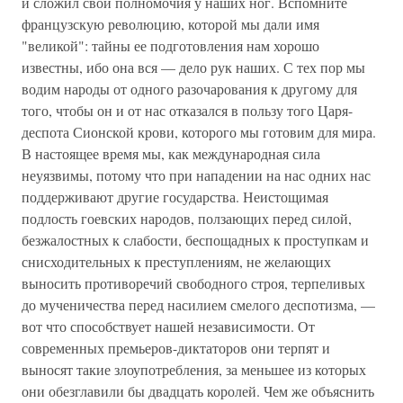
и сложил свои полномочия у наших ног. Вспомните
французскую революцию, которой мы дали имя
"великой": тайны ее подготовления нам хорошо
известны, ибо она вся — дело рук наших. С тех пор мы
водим народы от одного разочарования к другому для
того, чтобы он и от нас отказался в пользу того Царя-
деспота Сионской крови, которого мы готовим для мира.
В настоящее время мы, как международная сила
неуязвимы, потому что при нападении на нас одних нас
поддерживают другие государства. Неистощимая
подлость гоевских народов, ползающих перед силой,
безжалостных к слабости, беспощадных к проступкам и
снисходительных к преступлениям, не желающих
выносить противоречий свободного строя, терпеливых
до мученичества перед насилием смелого деспотизма, —
вот что способствует нашей независимости. От
современных премьеров-диктаторов они терпят и
выносят такие злоупотребления, за меньшее из которых
они обезглавили бы двадцать королей. Чем же объяснить