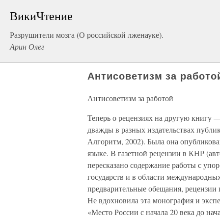
ВикиЧтение
Разрушители мозга (О российской лженауке).
Арин Олег
Антисоветизм за работо
Антисоветизм за работой
Теперь о рецензиях на другую книгу —
дважды в разных издательствах публик
Алгоритм, 2002). Была она опубликова
языке. В газетной рецензии в КНР (а
пересказано содержание работы с упо
государств и в области международны
предварительные обещания, рецензии п
Не вдохновила эта монография и экспе
«Место России с начала 20 века до нача