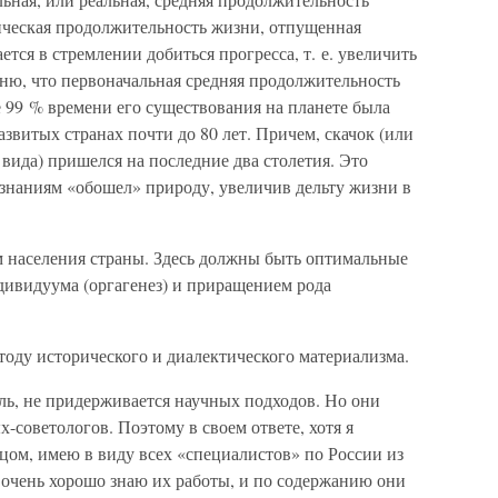
ическая продолжительность жизни, отпущенная
тся в стремлении добиться прогресса, т. е. увеличить
ню, что первоначальная средняя продолжительность
 99 % времени его существования на планете была
азвитых странах почти до 80 лет. Причем, скачок (или
вида) пришелся на последние два столетия. Это
м знаниям «обошел» природу, увеличив дельту жизни в
м населения страны. Здесь должны быть оптимальные
ивидуума (оргагенез) и приращением рода
етоду исторического и диалектического материализма.
ель, не придерживается научных подходов. Но они
-советологов. Поэтому в своем ответе, хотя я
цом, имею в виду всех «специалистов» по России из
 очень хорошо знаю их работы, и по содержанию они