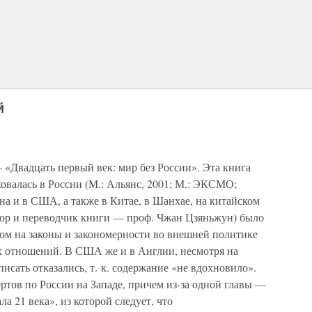
й
 «Двадцать первый век: мир без России». Эта книга
овалась в России (М.: Альянс, 2001; М.: ЭКСМО;
на и в США, а также в Китае, в Шанхае, на китайском
втор и переводчик книги — проф. Чжан Цзяньжун) было
ром на законы и закономерности во внешней политике
х отношений. В США же и в Англии, несмотря на
исать отказались, т. к. содержание «не вдохновило».
ртов по России на Западе, причем из-за одной главы —
ла 21 века», из которой следует, что