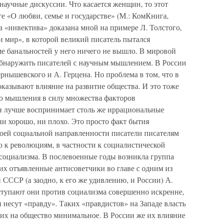
 научные дискуссии. Что касается женщин, то этот
ге «О любви, семье и государстве» (М.: КомКнига,
эта «инвектива» доказана мной на примере Л. Толстого,
и мир», в которой великий писатель пытался
ме банальностей у него ничего не вышло. В мировой
обнаружить писателей с научным мышлением. В России
ернышевского и А. Герцена. Но проблема в том, что в
оказывают влияние на развитие общества. И это тоже
го мышления в силу множества факторов
н лучше воспринимает столь же иррациональные
и хорошо, ни плохо. Это просто факт бытия
воей социальной направленности писатели писателям
ю к революциям, в частности к социалистической
социализма. В послевоенные годы возникла группа
их отъявленные антисоветчики во главе с одним из
СССР (а заодно, к его же удивлению, и России) А.
упают они против социализма совершенно искренне,
и несут «правду». Таких «правдистов» на Западе власть
 их на общество минимальное. В России же их влияние