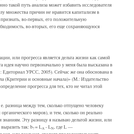
нно такой путь анализа может избавить исследователя
илу множества причин не нравится капитализм в
 признать, во-первых, его положительную
бходимость, во-вторых, его еще сохраняющуюся
ции, или прогресса является дельта жизни как самой
та идея научно первоначально у меня была высказана в
: Едиториал УРСС, 2005). Сейчас же она обоснована в
а (Критерии и основные начала)» (М.: Издательство
определение прогресса для тех, кто не читал этой
 е. разница между тем, сколько отпущено человеку
органического миров), и тем, сколько он реально
м знаниям. Эту разницу я называю дельтой жизни, или
выразить так: b
= L
- L
, где L —
?
A
N
ьная, или реальная, средняя продолжительность