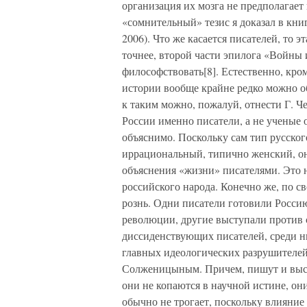
организация их мозга не предполагает
«сомнительный» тезис я доказал в кни
2006). Что же касается писателей, то 
точнее, второй части эпилога «Войны 
философствовать[8]. Естественно, кро
истории вообще крайне редко можно 
к таким можно, пожалуй, отнести Г. Ч
России именно писатели, а не ученые 
объяснимо. Поскольку сам тип русско
иррациональный, типично женский, о
объяснения «жизни» писателями. Это н
российского народа. Конечно же, по с
рознь. Одни писатели готовили Росси
революции, другие выступали против 
диссиденствующих писателей, среди н
главных идеологических разрушителей 
Солженицыным. Причем, пишут и выст
они не копаются в научной истине, он
обычно не трогает, поскольку влияние