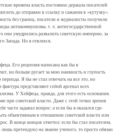
ветские времена власть постоянно держала писателей
вплоть до отправки в ссылку и сажания в «кутузку».
сность без границ, писатели и журналисты получили
нды антикоммунизма, т. е. антигосударственной
его они умудрились развалить советскую империю, за
го Запада. Но я отвлекся.
еца. Его рецензия написана как бы в
лит, но больше ругает за мою наивность и глупость
 периода. Я бы не стал отвечать на все это, но
и фактура представляют собой арсенал всех
лизма. У Хейфеца, правда, для этого есть основания.
ме при советской власти. Даже с этой точки зрения
е часто задавал вопрос: а если бы я оказался где-
быть объективным в отношении советской власти или
прос. В конце концов ответил: если бы стал писателем,
о лишь претендую) на звание ученого, то просто обязан