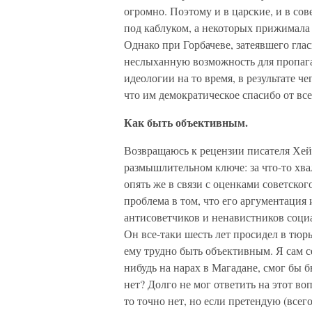
огромно. Поэтому и в царские, и в со
под каблуком, а некоторых прижимала 
Однако при Горбачеве, затеявшего гла
неслыханную возможность для пропага
идеологии на то время, в результате ч
что им демократическое спасибо от все
Как быть объективным.
Возвращаюсь к рецензии писателя Хейф
размышлительном ключе: за что-то хва
опять же в связи с оценками советского
проблема в том, что его аргументация 
антисоветчиков и ненавистников социа
Он все-таки шесть лет просидел в тюрь
ему трудно быть объективным. Я сам себ
нибудь на нарах в Магадане, смог бы 
нет? Долго не мог ответить на этот во
то точно нет, но если претендую (всег