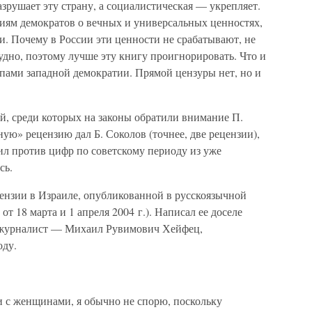
азрушает эту страну, а социалистическая — укрепляет.
иям демократов о вечных и универсальных ценностях,
и. Почему в России эти ценности не срабатывают, не
удно, поэтому лучше эту книгу проигнорировать. Что и
пами западной демократии. Прямой цензуры нет, но и
й, среди которых на законы обратили внимание П.
ую» рецензию дал Б. Соколов (точнее, две рецензии),
ил против цифр по советскому периоду из уже
сь.
ензии в Израиле, опубликованной в русскоязычной
от 18 марта и 1 апреля 2004 г.). Написал ее доселе
и журналист — Михаил Рувимович Хейфец,
оду.
и с женщинами, я обычно не спорю, поскольку