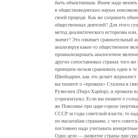
быть объективным. Иначе надо менять 
в обществоведческих науках невозмож
своей природе. Как же сохранить объе
общественных деятелей? Для этого сущ
метод диалектического историзма или,
значит? Это означает сравнительный а
анализируя какое-то общественное явл
проанализировать аналогичное явление
других сопоставимых странах того же 
принципе нельзя сравнивать одни и те
Швейцарии, как это делает журналист
вы пишите о «промахе» Сталина в свя
Рузвельта (Пирл-Харбор), и промахи в
(горизонталь). Если вы пишите о голо
же Поволжье при царе-горохе (вертика
СССР за годы советской власти, то на
по масштабам странами, с чего советск
постоянно надо учитывать конкретные
Одно дело — развитие страны при сред