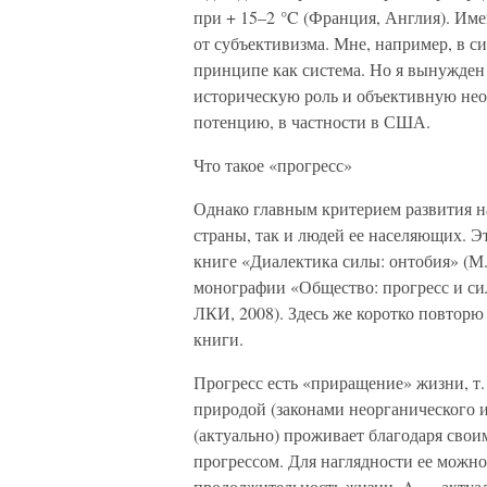
при + 15–2 °C (Франция, Англия). Име
от субъективизма. Мне, например, в с
принципе как система. Но я вынужден
историческую роль и объективную нео
потенцию, в частности в США.
Что такое «прогресс»
Однако главным критерием развития на
страны, так и людей ее населяющих. Э
книге «Диалектика силы: онтобия» (М.
монографии «Общество: прогресс и сил
ЛКИ, 2008). Здесь же коротко повторю 
книги.
Прогресс есть «приращение» жизни, т.
природой (законами неорганического и 
(актуально) проживает благодаря свои
прогрессом. Для наглядности ее можно 
продолжительность жизни, A — актуал