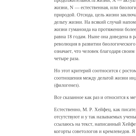
жизни, N — естественная, или биолог
природой. Отсюда, цель жизни заключае
дельту жизни. На всякий случай напом
жизни гуманоида на протяжении более
равна 18 годам. Ныне она доведена в р
революция в развитии биологического 
означает, что человек благодаря свои
четыре раза.
Но этот критерий соотносится с росто
соотношения между дельтой жизни инд
(филогенез).
Все сказанное как раз и относится к м
Естественно, М. Р. Хейфец, как писат
отсутствуют и у так называемых ученых
ссылаюсь на текст, написанный Хейфе
когорты советологов и кремлеведов. Я