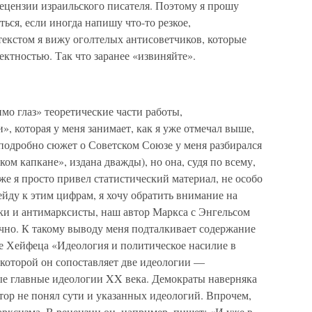
ецензии израильского писателя. Поэтому я прошу
ься, если иногда напишу что-то резкое,
текстом я вижу оголтелых антисоветчиков, которые
ектностью. Так что заранее «извиняйте».
мо глаз» теоретические части работы,
», которая у меня занимает, как я уже отмечал выше,
одробно сюжет о Советском Союзе у меня разбирался
ком капкане», издана дважды), но она, судя по всему,
 же я просто привел статистический материал, не особо
ейду к этим цифрам, я хочу обратить внимание на
ки и антимарксисты, наш автор Маркса с Энгельсом
очно. К такому выводу меня подталкивает содержание
 Хейфеца «Идеология и политическое насилие в
 которой он сопоставляет две идеологии —
е главные идеологии XX века. Демократы наверняка
втор не понял сути и указанных идеологий. Впрочем,
арксизма. В рецензии он, например, пишет: «И уже в