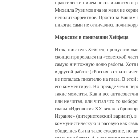
практически ничем не отличаются от р
Михаила Рувимовича на меня не сердит
неполиткорректное. Просто за Вашим 
никогда сами не отличались политкорр
Марксизм в понимании Хейфеца
Итак, писатель Хейфец, пропустив «ми
сконцентрировался на «советской части
самую ничтожную долю работы. Хотя п
в другой работе («Россия в стратегичес
не попалась писателю на глаза. В этой
его комментируя. Но прежде чем я пер
такие моменты. Как и все антисоветчи
или не читал, или читал что-то выбор
главы «Идеология XX века» в брошюре
Израиле» (интернетовский вариант), в
коммунистическую и расовую как самы
обиделись бы на такое суждение, но а
здесь не об этом. А о его понимании м