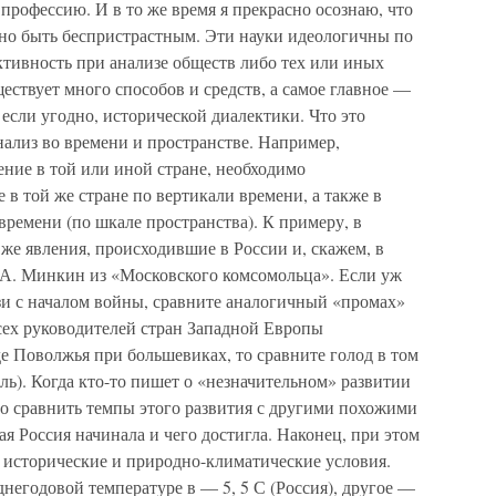
профессию. И в то же время я прекрасно осознаю, что
но быть беспристрастным. Эти науки идеологичны по
ктивность при анализе обществ либо тех или иных
ествует много способов и средств, а самое главное —
 если угодно, исторической диалектики. Что это
нализ во времени и пространстве. Например,
ение в той или иной стране, необходимо
 в той же стране по вертикали времени, а также в
времени (по шкале пространства). К примеру, в
 же явления, происходившие в России и, скажем, в
 А. Минкин из «Московского комсомольца». Если уж
зи с началом войны, сравните аналогичный «промах»
сех руководителей стран Западной Европы
де Поволжья при большевиках, то сравните голод в том
ль). Когда кто-то пишет о «незначительном» развитии
до сравнить темпы этого развития с другими похожими
ая Россия начинала и чего достигла. Наконец, при этом
 исторические и природно-климатические условия.
негодовой температуре в — 5, 5 С (Россия), другое —