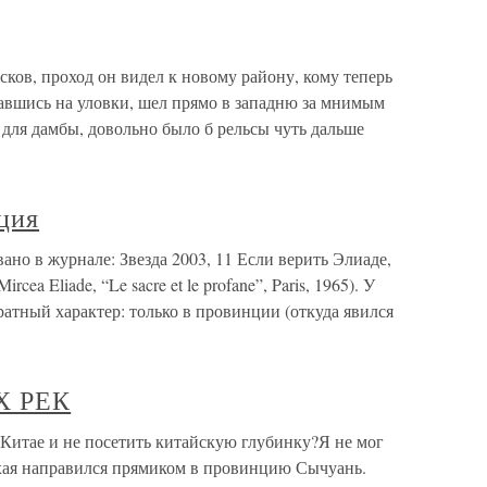
ов, проход он видел к новому району, кому теперь
вшись на уловки, шел прямо в западню за мнимым
 для дамбы, довольно было б рельсы чуть дальше
ция
о в журнале: Звезда 2003, 11 Если верить Элиаде,
ea Eliade, “Le sacre et le profane”, Paris, 1965). У
атный характер: только в провинции (откуда явился
Х РЕК
ае и не посетить китайскую глубинку?Я не мог
нхая направился прямиком в провинцию Сычуань.