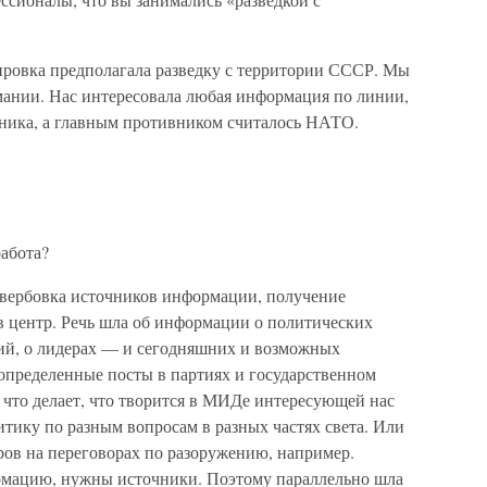
ировка предполагала разведку с территории СССР. Мы
мании. Нас интересовала любая информация по линии,
вника, а главным противником считалось НАТО.
работа?
 вербовка источников информации, получение
в центр. Речь шла об информации о политических
тий, о лидерах — и сегодняшних и возможных
определенные посты в партиях и государственном
и что делает, что творится в МИДе интересующей нас
итику по разным вопросам в разных частях света. Или
ров на переговорах по разоружению, например.
рмацию, нужны источники. Поэтому параллельно шла