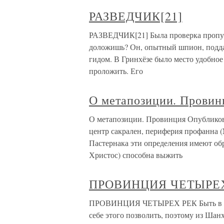
РАЗВЕДЧИК[21]
РАЗВЕДЧИК[21] Была проверка пропуск
доложишь? Он, опытный шпион, подда
гидом. В Гринхёзе было место удобное
проложить. Его
О метапозиции. Провин
О метапозиции. Провинция Опубликован
центр сакрален, периферия профанна (Mirc
Пастернака эти определения имеют обр
Христос) способна выжить
ПРОВИНЦИЯ ЧЕТЫРЕ
ПРОВИНЦИЯ ЧЕТЫРЕХ РЕК Быть в Кит
себе этого позволить, поэтому из Ша