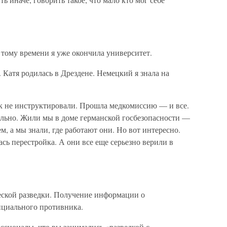
 тому времени я уже окончила университет.
 Катя родилась в Дрездене. Немецкий я знала на
к не инструктировали. Прошла медкомиссию — и все.
ально. Жили мы в доме германской госбезопасности —
м, а мы знали, где работают они. Но вот интересно.
сь перестройка. А они все еще серьезно верили в
еской разведки. Получение информации о
нциального противника.
сионалы, что вы занимались «разведкой с