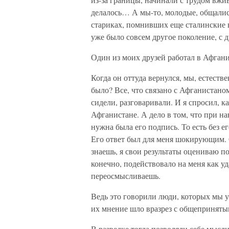
делалось… А мы-то, молодые, общалис
стариках, помнивших еще сталинские в
уже было совсем другое поколение, с 
Один из моих друзей работал в Афган
Когда он оттуда вернулся, мы, естестве
было? Все, что связано с Афганистано
сидели, разговаривали. И я спросил, к
Афганистане. А дело в том, что при на
нужна была его подпись. То есть без 
Его ответ был для меня шокирующим. 
знаешь, я свои результаты оцениваю по
конечно, подействовало на меня как уд
переосмысливаешь.
Ведь это говорили люди, которых мы у
их мнение шло вразрез с общепринят
В разведке тогда позволяли себе мыслит