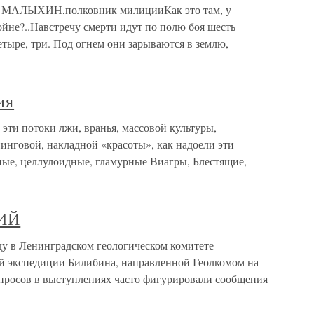
В. МАЛЫХИН,полковник милицииКак это там, у
ойне?..Навстречу смерти идут по полю боя шесть
четыре, три. Под огнем они зарываются в землю,
ия
эти потоки лжи, вранья, массовой культуры,
инговой, накладной «красоты», как надоели эти
ные, целлулоидные, гламурные Виагры, Блестящие,
ИЙ
в Ленинградском геологическом комитете
ой экспедиции Билибина, направленной Геолкомом на
просов в выступлениях часто фигурировали сообщения