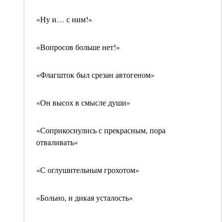
«Ну и… с ним!»
«Вопросов больше нет!»
«Флагшток был срезан автогеном»
«Он высох в смысле души»
«Соприкоснулись с прекрасным, пора
отваливать»
«С оглушительным грохотом»
«Больно, и дикая усталость»