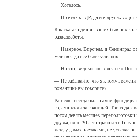
— Хотелось.
— Но ведь в ГДР, да и в других соцст
Как сказал один из ваших бывших колл
разведработы.
— Наверное. Впрочем, и Ленинград с 
меня всегда все было успешно.
— Но это, видимо, оказался не «Щит и
— Не забывайте, что я к тому времени 
романтике вы говорите?
Разведка всегда была самой фрондирую
годами жили за границей. Три года в к
потом девять месяцев переподготовки в
друзья, один 20 лет отработал в Герма
между двумя поездками, не успеваешь 
из-за границы, начинали с трудом вжив