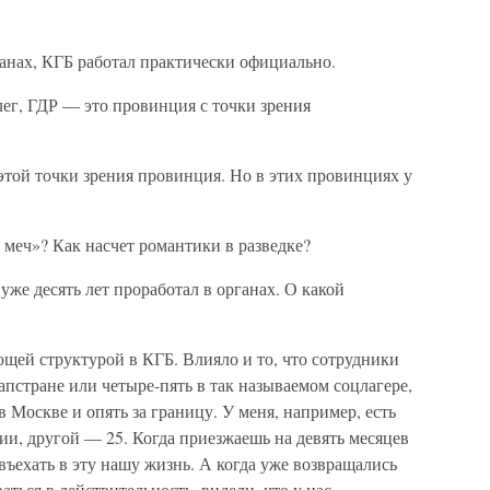
ранах, КГБ работал практически официально.
ег, ГДР — это провинция с точки зрения
этой точки зрения провинция. Но в этих провинциях у
 меч»? Как насчет романтики в разведке?
уже десять лет проработал в органах. О какой
щей структурой в КГБ. Влияло и то, что сотрудники
апстране или четыре-пять в так называемом соцлагере,
 Москве и опять за границу. У меня, например, есть
нии, другой — 25. Когда приезжаешь на девять месяцев
въехать в эту нашу жизнь. А когда уже возвращались
аться в действительность, видели, что у нас