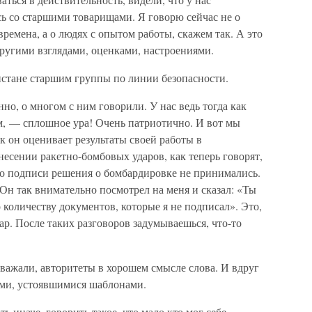
ь со старшими товарищами. Я говорю сейчас не о
ремена, а о людях с опытом работы, скажем так. А это
другими взглядами, оценками, настроениями.
истане старшим группы по линии безопасности.
нно, о многом с ним говорили. У нас ведь тогда как
м, — сплошное ура! Очень патриотично. И вот мы
ак он оценивает результаты своей работы в
несении ракетно-бомбовых ударов, как теперь говорят,
его подписи решения о бомбардировке не принимались.
Он так внимательно посмотрел на меня и сказал: «Ты
 количеству документов, которые я не подписал». Это,
ар. После таких разговоров задумываешься, что-то
важали, авторитеты в хорошем смысле слова. И вдруг
ыми, устоявшимися шаблонами.
ь иначе, говорить такое, что мало кто мог себе