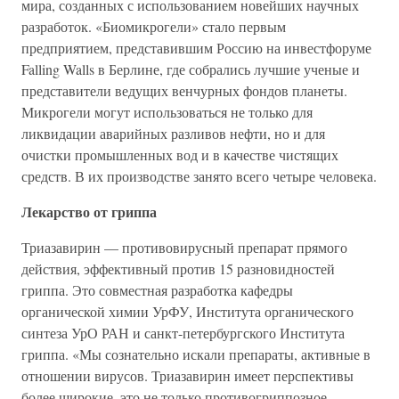
мира, созданных с использованием новейших научных
разработок. «Биомикрогели» стало первым
предприятием, представившим Россию на инвестфоруме
Falling Walls в Берлине, где собрались лучшие ученые и
представители ведущих венчурных фондов планеты.
Микрогели могут использоваться не только для
ликвидации аварийных разливов нефти, но и для
очистки промышленных вод и в качестве чистящих
средств. В их производстве занято всего четыре человека.
Лекарство от гриппа
Триазавирин — противовирусный препарат прямого
действия, эффективный против 15 разновидностей
гриппа. Это совместная разработка кафедры
органической химии УрФУ, Института органического
синтеза УрО РАН и санкт-петербургского Института
гриппа. «Мы сознательно искали препараты, активные в
отношении вирусов. Триазавирин имеет перспективы
более широкие, это не только противогриппозное