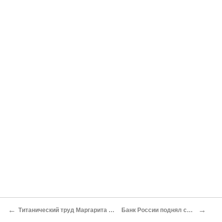
←
→
Титанический труд Маргарита Линдт
Банк России поднял ставку