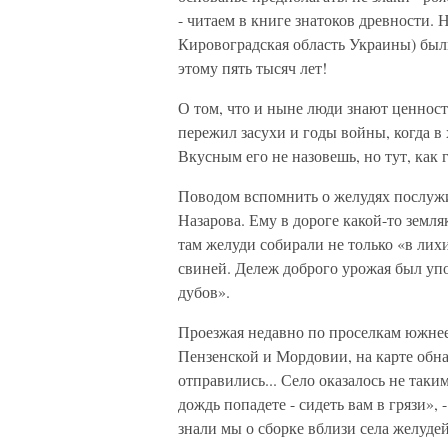
- читаем в книге знатоков древности.
Кировоградская область Украины) был
этому пять тысяч лет!
О том, что и ныне люди знают ценност
пережил засухи и годы войны, когда в
Вкусным его не назовешь, но тут, как 
Поводом вспомнить о желудях послужи
Назарова. Ему в дороге какой-то земля
там желуди собирали не только «в лихи
свиней. Дележ доброго урожая был упор
дубов».
Проезжая недавно по проселкам южнее
Пензенской и Мордовии, на карте обн
отправились... Село оказалось не таки
дождь попадете - сидеть вам в грязи», 
знали мы о сборке вблизи села желуде