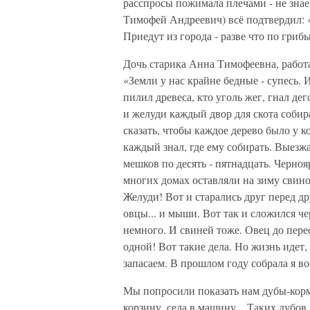
расспросы пожимала плечами - не знае
Тимофей Андреевич) всё подтвердил: 
Приедут из города - разве что по грибы
Дочь старика Анна Тимофеевна, работа
«Земли у нас крайне бедные - супесь. 
пилил древеса, кто уголь жег, гнал дег
и желуди каждый двор для скота собира
сказать, чтобы каждое дерево было у к
каждый знал, где ему собирать. Выезж
мешков по десять - пятнадцать. Черно
многих домах оставляли на зиму свин
Желуди! Вот и старались друг перед д
овцы... и мыши. Вот так и сложился ч
немного. И свиней тоже. Овец до пере
одной! Вот такие дела. Но жизнь идет,
запасаем. В прошлом году собрала я в
Мы попросили показать нам дубы-кор
корзину, села в машину... Таких дубов