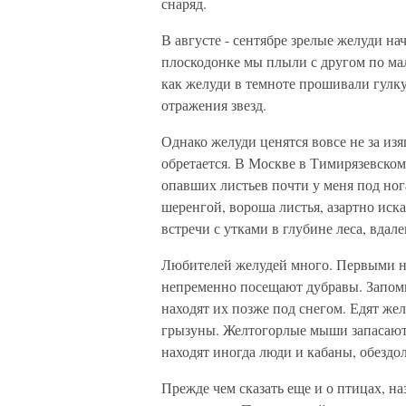
снаряд.
В августе - сентябре зрелые желуди н
плоскодонке мы плыли с другом по мал
как желуди в темноте прошивали гулкую
отражения звезд.
Однако желуди ценятся вовсе не за изя
обретается. В Москве в Тимирязевско
опавших листьев почти у меня под нога
шеренгой, вороша листья, азартно ис
встречи с утками в глубине леса, вдале
Любителей желудей много. Первыми н
непременно посещают дубравы. Запоми
находят их позже под снегом. Едят жел
грызуны. Желтогорлые мыши запасают 
находят иногда люди и кабаны, обездо
Прежде чем сказать еще и о птицах, н