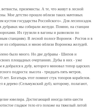
 ветвисты, приземисты. А те, что живут в лесной
сосны. Мое детство прошло вблизи таких мачтовых
ым кустом государства Российского». Для лесопосадок
их дубравах мы собирали желуди. Помню, на станции
орохами. Их грузили в вагоны и развозили по
ным станциям). В лесной полосе Воронеж - Ростов и в
шие из собранных и мною вблизи Воронежа желудей.
блено было много. Но две дубравы - Шипов и
 своих площадных очертаниях. Дубы в них - уже
м я добрался к дубу, которого миновал топор царских
сного подроста: высота - тридцать пять метров,
370 лет. Богатырь этот помнит стук топоров корабелов.
л я дерево (Сельмужский дуб), которому, полагают,
зделие ювелира. Достигающий иногда пяти-шести
отистое гладкое тело его похоже на тяжелый литой