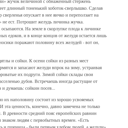
ии» жучок величиной с обнаженный стержень
меет длинный тоненький хоботок-сверлышко. Сделав
 сверленья опускает в нее яичко и переползает на
» не ест. Потрошит желудь личинка жучка.
осыпаются. На земле в скорлупке плода к личинке
х едоков, и в конце концов от желудя остается лишь
носики поражают половину всех желудей - вот он,
ятлы и сойки. К осени сойки из разных мест
рмятся и запасают желуди впрок на зиму, устраивая
вороватые их подруги. Зимой сойки склады свои
расселенью дубов. Встречаешь иногда растущие от
 и думаешь: сойкин посев...
ло их наполовину состоит из хорошо усвояемых
И эта ценность, конечно, давно замечена не только
и. В древности средний пояс европейских равнин
 знаком людям с первобытных времен. «Есть
ожь и пшеница - были первым хлебом людей, а желуди»,