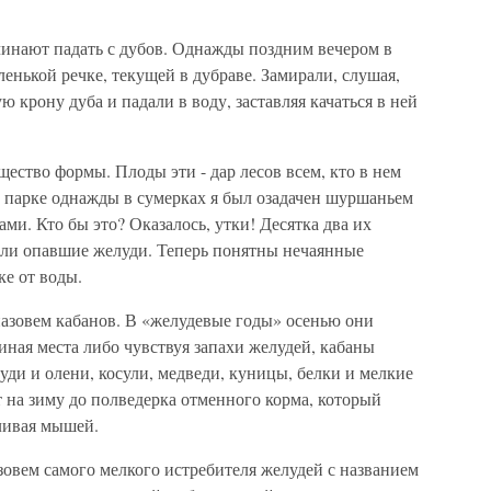
ачинают падать с дубов. Однажды поздним вечером в
енькой речке, текущей в дубраве. Замирали, слушая,
 крону дуба и падали в воду, заставляя качаться в ней
щество формы. Плоды эти - дар лесов всем, кто в нем
м парке однажды в сумерках я был озадачен шуршаньем
ми. Кто бы это? Оказалось, утки! Десятка два их
кали опавшие желуди. Теперь понятны нечаянные
ке от воды.
азовем кабанов. В «желудевые годы» осенью они
ная места либо чувствуя запахи желудей, кабаны
уди и олени, косули, медведи, куницы, белки и мелкие
на зиму до полведерка отменного корма, который
ливая мышей.
азовем самого мелкого истребителя желудей с названием