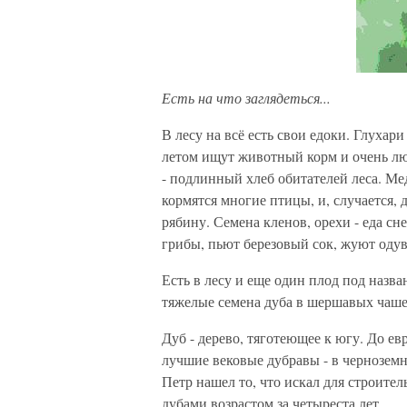
Есть на что заглядеться...
В лесу на всё есть свои едоки. Глухар
летом ищут животный корм и очень лю
- подлинный хлеб обитателей леса. Ме
кормятся многие птицы, и, случается, 
рябину. Семена кленов, орехи - еда сн
грибы, пьют березовый сок, жуют одув
Есть в лесу и еще один плод под назва
тяжелые семена дуба в шершавых чаше
Дуб - дерево, тяготеющее к югу. До е
лучшие вековые дубравы - в черноземн
Петр нашел то, что искал для строител
дубами возрастом за четыреста лет.