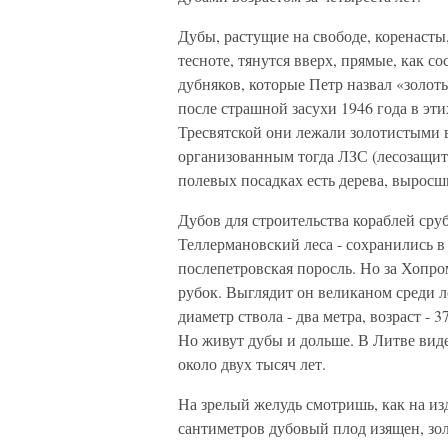
Дубы, растущие на свободе, коренасты,
тесноте, тянутся вверх, прямые, как 
дубняков, которые Петр назвал «золот
после страшной засухи 1946 года в эт
Тресвятской они лежали золотистыми в
организованным тогда ЛЗС (лесозащит
полевых посадках есть дерева, вырос
Дубов для строительства кораблей сру
Теллермановский леса - сохранились в
послепетровская поросль. Но за Хопро
рубок. Выглядит он великаном среди ле
диаметр ствола - два метра, возраст - 
Но живут дубы и дольше. В Литве виде
около двух тысяч лет.
На зрелый желудь смотришь, как на и
сантиметров дубовый плод изящен, зол