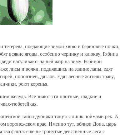
и и тетерева, поедающие зимой хвою и березовые почки,
бят всякие ягоды, особенно чернику и клюкву. Рябина
дведи нагуливают на ней жир на зиму. Рябиной
даже лисы и волки, поднявшись на задние лапы, едят
егирей, поползней, дятлов. Едят лесные жители траву,
анчики, роют коренья.
нием желудь. Все знают эти плотные, гладкие и
чках-тюбетейках.
вропейской тайги дубняки тянутся лишь поймами рек. А
ом воронежском крае. Именно тут, вблизи Дона, царь
ьства флота: еще не тронутые девственные леса с