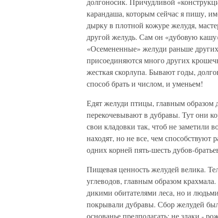
долгоносик. Причудливой «конструкц
карандаша, которым сейчас я пишу, и
дырку в плотной кожуре желудя, мастер
другой желудь. Сам он «дубовую кашу
«Осемененные» желуди раньше других 
присоединяются много других крошечны
жесткая скорлупа. Бывают годы, долго
способ брать и числом, и уменьем!
Едят желуди птицы, главным образом д
перекочевывают в дубравы. Тут они ко
свои кладовки так, чтоб не заметили 
находят, но не все, чем способствуют 
одних корней пять-шесть дубов-братьев
Пищевая ценность желудей велика. Те
углеводов, главным образом крахмала. 
дикими обитателями леса, но и людьм
покрывали дубравы. Сбор желудей был
основанье предполагать: не злаки - р