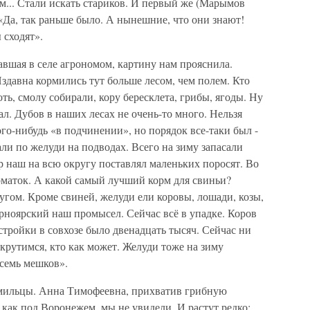
м... Стали искать стариков. И первый же (Марымов
«Да, так раньше было. А нынешние, что они знают!
 сходят».
вшая в селе агрономом, картину нам прояснила.
Издавна кормились тут больше лесом, чем полем. Кто
оть, смолу собирали, кору бересклета, грибы, ягоды. Ну
л. Дубов в наших лесах не очень-то много. Нельзя
ого-нибудь «в подчинении», но порядок все-таки был -
али по желуди на подводах. Всего на зиму запасали
яр наш на всю округу поставлял маленьких поросят. Во
оматок. А какой самый лучший корм для свиньи?
ругом. Кроме свиней, желуди ели коровы, лошади, козы,
ерноярский наш промысел. Сейчас всё в упадке. Коров
стройки в совхозе было двенадцать тысяч. Сейчас ни
 крутимся, кто как может. Желуди тоже на зиму
осемь мешков».
мильцы. Анна Тимофеевна, прихватив грибную
, как под Воронежем, мы не увидели. И растут редко: