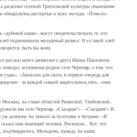
 На раскопке селений Трипольской культуры (нынешняя
и обнаружены растертые в муку желуди. «Помолу»
ь «дубовой каши», могут свидетельствовать те, кто
 хлеб подмешивали желудевый размол. Я ел такой хлеб.
говорится, быть бы живу.
л рассказ моего рязанского друга Ивана Павловича
к поведал, вспоминая родное село Чернояр, о том, что
е годы». «Запасали для скота, в первую очередь для
ядочен - за каждой семьей закреплялось пять - семь
 Москвы, на стыке областей Рязанской, Тамбовской,
аружили мы село Чернояр. «Съездим?» - «Съездим!» И
м уж далеким, но лежало за болотами и буграми. «В
- сказал нам знающий человек. Рискнули... Всё, что
й, подтвердилось. Молодежь, правда, на наши