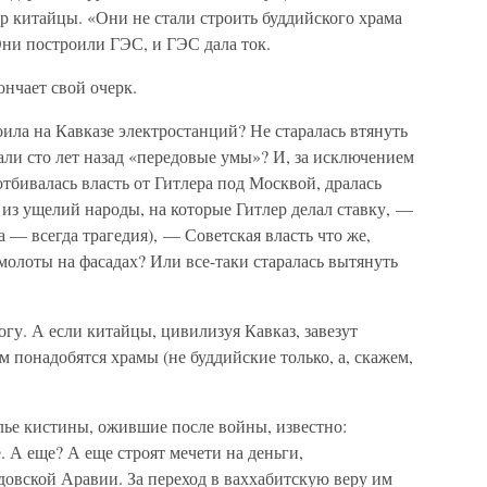
р китайцы. «Они не стали строить буддийского храма
Они построили ГЭС, и ГЭС дала ток.
ончает свой очерк.
роила на Кавказе электростанций? Не старалась втянуть
ли сто лет назад «передовые умы»? И, за исключением
тбивалась власть от Гитлера под Москвой, дралась
 из ущелий народы, на которые Гитлер делал ставку, —
 — всегда трагедия), — Советская власть что же,
 молоты на фасадах? Или все-таки старалась вытянуть
гу. А если китайцы, цивилизуя Кавказ, завезут
ем понадобятся храмы (не буддийские только, а, скажем,
лье кистины, ожившие после войны, известно:
 А еще? А еще строят мечети на деньги,
овской Аравии. За переход в ваххабитскую веру им