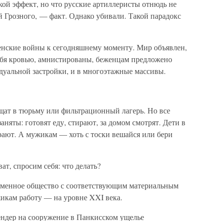
акой эффект, но что русские артиллеристы отнюдь не
 Грозного, — факт. Однако убивали. Такой парадокс
ченские войны к сегодняшнему моменту. Мир объявлен,
ебя кровью, амнистированы, беженцам предложено
уальной застройки, и в многоэтажные массивы.
ащат в тюрьму или фильтрационный лагерь. Но все
няты: готовят еду, стирают, за домом смотрят. Дети в
грают. А мужикам — хоть с тоски вешайся или бери
ат, спросим себя: что делать?
ременное общество с соответствующим материальным
икам работу — на уровне XXI века.
ендер на сооружение в Панкисском ущелье