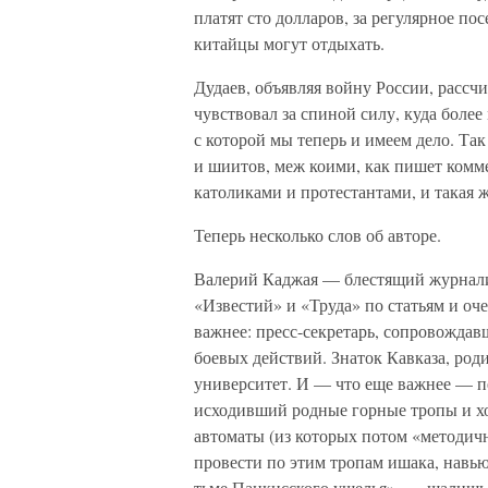
платят сто долларов, за регулярное по
китайцы могут отдыхать.
Дудаев, объявляя войну России, рассчи
чувствовал за спиной силу, куда боле
с которой мы теперь и имеем дело. Так
и шиитов, меж коими, как пишет комм
католиками и протестантами, и такая 
Теперь несколько слов об авторе.
Валерий Каджая — блестящий журнали
«Известий» и «Труда» по статьям и оч
важнее: пресс-секретарь, сопровождав
боевых действий. Знаток Кавказа, ро
университет. И — что еще важнее — п
исходивший родные горные тропы и х
автоматы (из которых потом «методичн
провести по этим тропам ишака, навь
тьме Панкисского ущелья», — шалишь, 