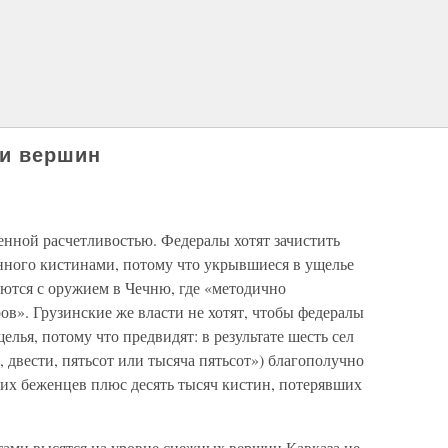
ки вершин
енной расчетливостью. Федералы хотят зачистить
енного кистинами, потому что укрывшиеся в ущелье
ются с оружием в Чечню, где «методично
ов». Грузинские же власти не хотят, чтобы федералы
лья, потому что предвидят: в результате шесть сел
, двести, пятьсот или тысяча пятьсот») благополучно
ких беженцев плюс десять тысяч кистин, потерявших
тами высятся на уровне снежных вершин Кавказа не