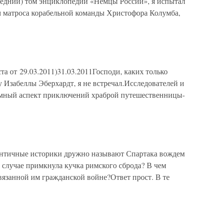
следний) том энциклопедии «Немцы России», я испытал
им матроса корабельной команды Христофора Колумба,
та от 29.03.2011)31.03.2011Господи, каких только
 Изабеллы Эберхардт, я не встречал.Исследователей и
имный аспект приключений храброй путешественницы-
 античные историки дружно называют Спартака вождем
 случае примкнула кучка римского сброда? В чем
вязанной им гражданской войне?Ответ прост. В те