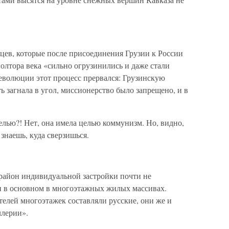
цев, которые после присоединения Грузии к России
полтора века «сильно огрузинились и даже стали
революции этот процесс прервался: Грузинскую
ь загнала в угол, миссионерство было запрещено, и в
целью?! Нет, она имела целью коммунизм. Но, видно,
 знаешь, куда сверзишься.
район индивидуальной застройки почти не
и в основном в многоэтажных жилых массивах.
телей многоэтажек составляли русские, они же и
ллерии».