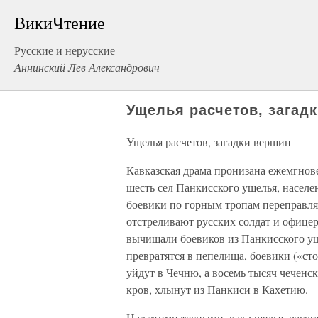
ВикиЧтение
Русские и нерусские
Аннинский Лев Александрович
Ущелья расчетов, загад
Ущелья расчетов, загадки вершин
Кавказская драма пронизана ежемгнов
шесть сел Панкисского ущелья, насел
боевики по горным тропам переправля
отстреливают русских солдат и офицер
вычищали боевиков из Панкисского уще
превратятся в пепелища, боевики («сто
уйдут в Чечню, а восемь тысяч чеченс
кров, хлынут из Панкиси в Кахетию.
Над этими тесными, как ущелья, расче