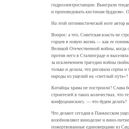
гидроэлектростанции. Выиграли тенде
и проповедовать кистинам буддизм». 
На этой оптимистической ноте автор к
Вопрос: а что, Советская власть не ст
горцев в новую жизнь — как ее понима
Великой Отечественной войны, когда о
против него в Сталинграде и выселяла
за исключением трагедии войны (война
только и делала, что рисовала серпы и
народы из ущелий на «светлый путь»?
Китайцы храма не построили? Слава бо
строителей в таких количествах, что т
конфуцианские), — что будем делать?
Что делают сегодня в Панкисском уще
возобновляют виноделие и вино-питие.
пожертвованные единоверцами из Сауд