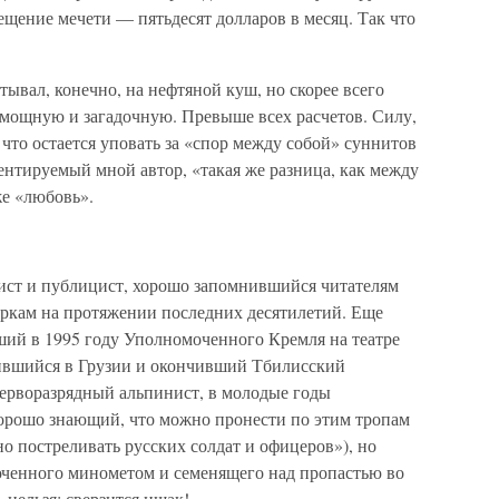
сещение мечети — пятьдесят долларов в месяц. Так что
тывал, конечно, на нефтяной куш, но скорее всего
е мощную и загадочную. Превыше всех расчетов. Силу,
 что остается уповать за «спор между собой» суннитов
ентируемый мной автор, «такая же разница, как между
же «любовь».
ст и публицист, хорошо запомнившийся читателям
еркам на протяжении последних десятилетий. Еще
ший в 1995 году Уполномоченного Кремля на театре
дившийся в Грузии и окончивший Тбилисский
ерворазрядный альпинист, в молодые годы
орошо знающий, что можно пронести по этим тропам
о постреливать русских солдат и офицеров»), но
юченного минометом и семенящего над пропастью во
нельзя: сверзится ишак!