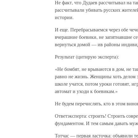
Не факт, что Дудаев рассчитывал на т
рассчитывали убивать русских жителей
истории.
И еще. Перебрасываемся через обе че
вчерашние боевики, не запятнавшие с
вернуться домой — ив районы индивид
Результат (цитирую эксперта):
«Не бомбят, не врываются в дом, не т
равно не жизнь. Женщины хоть делом за
школе учатся, потом уроки готовят, и
автомат и уходи к боевикам.»
Не будем перечислять, кто в этом винов
Ответэксперта: строить! Строить сов
фундаментом. И тем самым давать муж
Тотчас — первая ласточка: объявили т