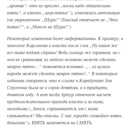
„кротко“; что не просто „носки надо обязательно
взять“, а именно „шерстяные“), изменялась интонация
(на укоризненное „Шура!“ Пинский отвечает не „Что
такое?“, а „Ничего не Шура!“).
Некоторые изменения более информативны. К примеру, в
монологе Кирсанова о власти после слов „Ну какая же
все-таки подлая страна! Ведь силища же огромная, ни с
чем не сравнимая, из любого человека может сделать
мокрое пятно…“ появляется вставка: „…из целого
народа может сделать мокрое пятно!..“ В некоторых
изданиях говорится, что в ссылке в Карабутаке Зоя
Сергеевна была не в сорок девятом, а в тридцать
девятом году. А вот когда Артур отвечает насчет
предположительного прихода власти и за ними,
молодыми („Зачем, спрашивается, им с нами
связываться? Мы опасны. С нас гораздо спокойнее взять
деньгами“), ВЗЯТЬ заменяется на СНЯТЬ.