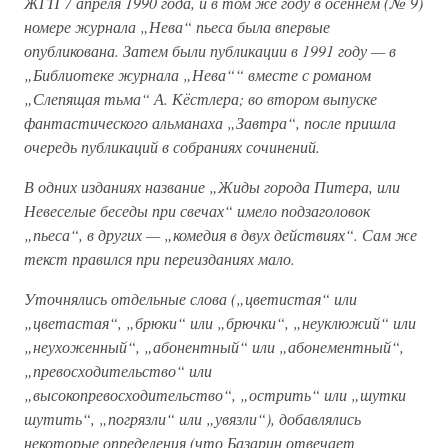
ЖГП 7 апреля 1990 года, и в том же году в осеннем (№ 9)
номере журнала „Нева“ пьеса была впервые
опубликована. Затем были публикации в 1991 году — в
„Библиотеке журнала „Нева““ вместе с романом
„Слепящая тьма“ А. Кёстлера; во втором выпуске
фантастического альманаха „Завтра“, после пришла
очередь публикаций в собраниях сочинений.
В одних изданиях название „Жиды города Питера, или
Невеселые беседы при свечах“ имело подзаголовок
„пьеса“, в других — „комедия в двух действиях“. Сам же
текст правился при переизданиях мало.
Уточнялись отдельные слова („цветистая“ или
„цветастая“, „брюки“ или „брючки“, „неуклюжий“ или
„неухоженный“, „абонентный“ или „абонементный“,
„превосходительство“ или
„высокопревосходительство“, „острить“ или „шутки
шутить“, „погрязли“ или „увязли“), добавлялись
некоторые определения (что Базарин отвечает