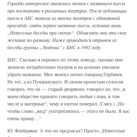
Гораздо интереснее оказалась эпопея с названием пьесы
при постановке в различных театрах. После публикации
пьесы к АБС звонили из многих театров с одинаковой
просьбой: снять первое название пьесы, оставив лишь
„Невеселые беседы при свечах“. Объясняли они это свое
желание по-разному. Ниже приводится отрывок из
беседы группы „Людены“ с БНС в 1992 году.
БНС. Сколько я пережил по этому поводу, сколько мне
звонили литработники театров и на коленях умоляли
убрать название. Мне звонил лично товарищ Горбачев.
Не тот, а из Пушкинского. И своим пропитым голосом
говорил, что он — старый дворянин, говорил он, что „в
моем обществе принято говорить любые слова, в том
числе и матерные“, чему я охотно поверил. (Смех.) „Но
чтобы слово „жид“ употреблялось — этого не было. Я вас
очень прошу…“
Ю. Флейшман. А что он предлагал? Просто „Невеселые