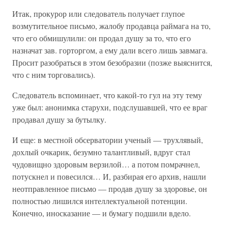
Итак, прокурор или следователь получает глупое
возмутительное письмо, жалобу продавца раймага на то,
что его обмишулили: он продал душу за то, что его
назначат зав. горторгом, а ему дали всего лишь завмага.
Просит разобраться в этом безобразии (позже выяснится,
что с ним торговались).
Следователь вспоминает, что какой-то гул на эту тему
уже был: анонимка старухи, подслушавшей, что ее враг
продавал душу за бутылку.
И еще: в местной обсерватории ученый — трухлявый,
дохлый очкарик, безумно талантливый, вдруг стал
чудовищно здоровым верзилой… а потом помрачнел,
потускнел и повесился… И, разбирая его архив, нашли
неотправленное письмо — продав душу за здоровье, он
полностью лишился интеллектуальной потенции.
Конечно, иносказание — и бумагу подшили вдело.