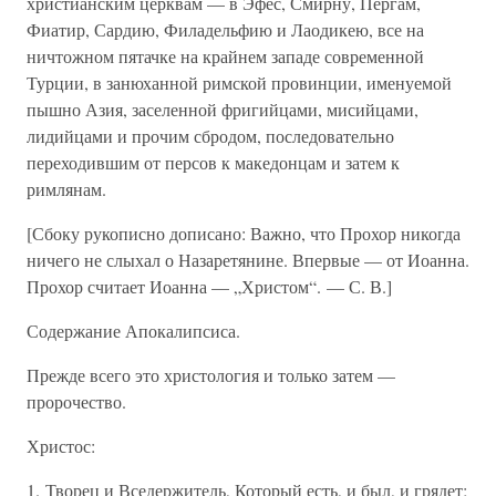
христианским церквам — в Эфес, Смирну, Пергам,
Фиатир, Сардию, Филадельфию и Лаодикею, все на
ничтожном пятачке на крайнем западе современной
Турции, в занюханной римской провинции, именуемой
пышно Азия, заселенной фригийцами, мисийцами,
лидийцами и прочим сбродом, последовательно
переходившим от персов к македонцам и затем к
римлянам.
[Сбоку рукописно дописано: Важно, что Прохор никогда
ничего не слыхал о Назаретянине. Впервые — от Иоанна.
Прохор считает Иоанна — „Христом“. — С. В.]
Содержание Апокалипсиса.
Прежде всего это христология и только затем —
пророчество.
Христос:
1. Творец и Вседержитель, Который есть, и был, и грядет;