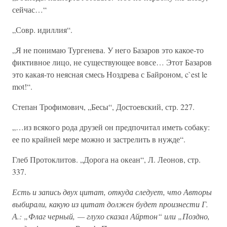
сейчас…“
„Совр. идиллия“.
„Я не понимаю Тургенева. У него Базаров это какое-то
фиктивное лицо, не существующее вовсе… Этот Базаров
это какая-то неясная смесь Ноздрева с Байроном, c`est le
mot!“.
Степан Трофимович, „Бесы“, Достоевский, стр. 227.
„…из всякого рода друзей он предпочитал иметь собаку:
ее по крайней мере можно и застрелить в нужде“.
Глеб Протоклитов. „Дорога на океан“, Л. Леонов, стр.
337.
Есть и запись двух цитат, откуда следует, что Авторы
выбирали, какую из цитат должен будет произнести Г.
А.: „Флаг черный, — глухо сказал Айртон“ или „Поздно,