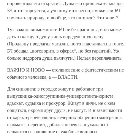
опровергала его открытия. Душа его привлекательна для
БЧ и тот торгуется, а ученому интересно, сможет ли БЧ
изменить природу, и вообще, что он такое? Что хочет?
Тут важно: возможности БЧ не безграничны, и он может
дать за каждую душу лишь определенную цену.
(Продавцу предлагал магазин, но тот настаивал на торге.
БЧ обещал „поговорить в сферах“, но без гарантий. Уж
больно недорога душа пьянчуги.) Нельзя переплачивать.
ВАЖНО И НОВО — столкновение с фантастическим не
обычного человека, а — ВЛАСТИ.
Для синклита: в городке живут и работают три
выпускника-одногруппника-университанта-юриста:
адвокат, судьиха и прокурор. Живут в дичи, не с кем
общаться, окромя друг друга, не могут. И в зависимости
от характера вчерашних вечерних общений (выигрыш в
шахматы, перепил, добился перевеса в ухажансе)
решаются сегодняшние служебные вопросы.