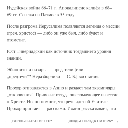
Иудейская война 66–71 г. Апокалипсис калифа в 68–
69 гг. Ссылка на Патмос в 55 году.
После разгрома Иерусалима появляется легенда о мессии
(греч. христос) — либо он уже был, либо будет и
отомстит.
Юст Тивериадский как источник тогдашнего уровня
знаний.
Эбиониты и назиры — предатели [или
„предтечи“? Неразборчиво — С. Б.] восстания.
Прохор отправляется в Азию и раздает там экземпляры
„откровения“. Привозит оттуда ошеломляющее известие
о Христе. Иоанн помнит, что речь идет об Учителе.
Прохор пристает — расскажи. Иоанн рассказывает, что
запомнил.
←
→
„ВОЛНЫ ГАСЯТ ВЕТЕР“
„ЖИДЫ ГОРОДА ПИТЕРА“
67 г. — распяли Петра в Риме.