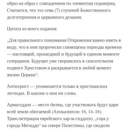
образ на образ с совпадением по элементам седьмериц.
Считается, что это семь (7) ступеней Божественного
долготерпения и церковного делания.
Цитата из моего издания:
„Для правильного понимания Откровения важно иметь в
виду, что в нем пророчески совмещены периоды времени
— настоящий, прошедший и будущий в едином моменте
созерцания. Будущее уже свершилось в спасительном
подвиге Христовом и раскрывается в любой момент
жизни Церкви“.
Антихрист — упоминается только в христианских
легендах. В каноне о нем ни слова.
Армагеддон — место битвы, где участвовать будут цари
всей земли обитаемой (Апокалипсис 16, 14–16).
Транслитерация еврейского хар-м-гиддо(н), „гора у
города Мегиддо“ на севере Палестины, где сводили