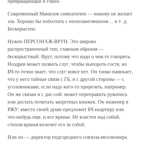
превращающий в говно.
Современный Манилов симпатичен — никому не желает
зла. Хорошо бы поболтать с инопланетянином… и т. д.
Бескорыстен.
Нужен ПЕРСОНАЖ-ВРУН. Это широко
распространенный тип, главным образом —
бескорыстный. Врут, потому что надо о чем-то говорить.
Ноздрев может позвать слуг, чтобы выпороть гостя, но
БЧ-то точно знает, что слуг вовсе нет. Он тонко намекает,
что у него тайные связи с ГБ, и с другой стороны — с
уголовниками, если надо кого-то прирезать, например.
Он же связан и с дис-сой: может переправить рукопись
или достать почитать запретных книжек. Он инженер в
РЖУ: вместо своей души предложит БЧ квартиру или
что-нибудь еще, и все вранье. Не властен над собой,
стихия вранья волочит его за собой.
Или он — директор подгороднего совхоза-миллионера.