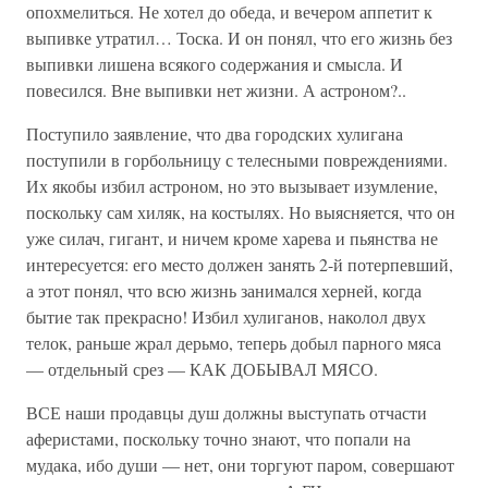
опохмелиться. Не хотел до обеда, и вечером аппетит к
выпивке утратил… Тоска. И он понял, что его жизнь без
выпивки лишена всякого содержания и смысла. И
повесился. Вне выпивки нет жизни. А астроном?..
Поступило заявление, что два городских хулигана
поступили в горбольницу с телесными повреждениями.
Их якобы избил астроном, но это вызывает изумление,
поскольку сам хиляк, на костылях. Но выясняется, что он
уже силач, гигант, и ничем кроме харева и пьянства не
интересуется: его место должен занять 2-й потерпевший,
а этот понял, что всю жизнь занимался херней, когда
бытие так прекрасно! Избил хулиганов, наколол двух
телок, раньше жрал дерьмо, теперь добыл парного мяса
— отдельный срез — КАК ДОБЫВАЛ МЯСО.
ВСЕ наши продавцы душ должны выступать отчасти
аферистами, поскольку точно знают, что попали на
мудака, ибо души — нет, они торгуют паром, совершают