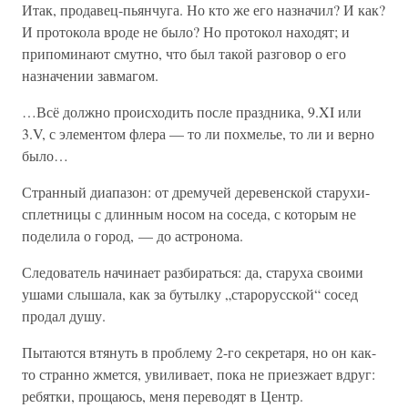
Итак, продавец-пьянчуга. Но кто же его назначил? И как?
И протокола вроде не было? Но протокол находят; и
припоминают смутно, что был такой разговор о его
назначении завмагом.
…Всё должно происходить после праздника, 9.XI или
3.V, с элементом флера — то ли похмелье, то ли и верно
было…
Странный диапазон: от дремучей деревенской старухи-
сплетницы с длинным носом на соседа, с которым не
поделила о город, — до астронома.
Следователь начинает разбираться: да, старуха своими
ушами слышала, как за бутылку „старорусской“ сосед
продал душу.
Пытаются втянуть в проблему 2-го секретаря, но он как-
то странно жмется, увиливает, пока не приезжает вдруг:
ребятки, прощаюсь, меня переводят в Центр.