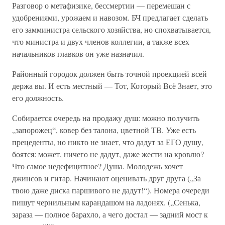
Разговор о метафизике, бессмертии — перемешан с
удобрениями, урожаем и навозом. БЧ предлагает сделать
его замминистра сельского хозяйства, но спохватывается,
что министра и двух членов коллегии, а также всех
начальников главков он уже назначил.
Районный городок должен быть точной проекцией всей
держа вы. И есть местный — Тот, Который Всё Знает, это
его должность.
Собирается очередь на продажу душ: можно получить
„запорожец“, ковер без талона, цветной ТВ. Уже есть
прецеденты, но никто не знает, что дадут за ЕГО душу,
боятся: может, ничего не дадут, даже жести на кровлю?
Что самое недефицитное? Душа. Молодежь хочет
джинсов и гитар. Начинают оценивать друг друга („За
твою даже диска паршивого не дадут!“). Номера очереди
пишут чернильным карандашом на ладонях. („Сенька,
зараза — полное барахло, а чего достал — задний мост к