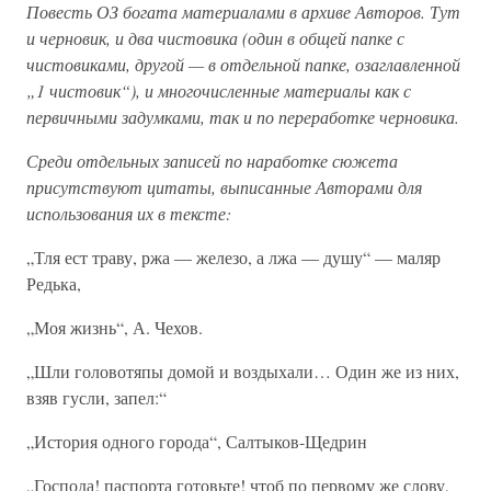
Повесть ОЗ богата материалами в архиве Авторов. Тут
и черновик, и два чистовика (один в общей папке с
чистовиками, другой — в отдельной папке, озаглавленной
„1 чистовик“), и многочисленные материалы как с
первичными задумками, так и по переработке черновика.
Среди отдельных записей по наработке сюжета
присутствуют цитаты, выписанные Авторами для
использования их в тексте:
„Тля ест траву, ржа — железо, а лжа — душу“ — маляр
Редька,
„Моя жизнь“, А. Чехов.
„Шли головотяпы домой и воздыхали… Один же из них,
взяв гусли, запел:“
„История одного города“, Салтыков-Щедрин
„Господа! паспорта готовьте! чтоб по первому же слову,