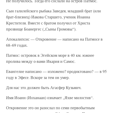
Не получилось. Тогда его сослали на остров Патмос.
Сын галилейского рыбака Заведея, младший брат (или
брат-близнец) Иакова Старшего, ученик Иоанна
Крестителя. Вместе с братом получил от Христа
прозвище Боанергес („Сыны Громовы“).
Апокалипсис — Откровение — написано на Патмосе в
68–69 годах.
Патмос: островок в Эгейском море в 40 км. южнее
пролива между о-вами Икария и Самос.
Евангелие написано — изложено? продиктовано? — в 95
году в Эфесе. Вскоре за тем он умер.
Для нас это должен быть Агасфер Кузьмич.
Имя Иоанн (Иоханаан) означает „Яхве милостив“.
Откровение это он разослал по семи первобытным