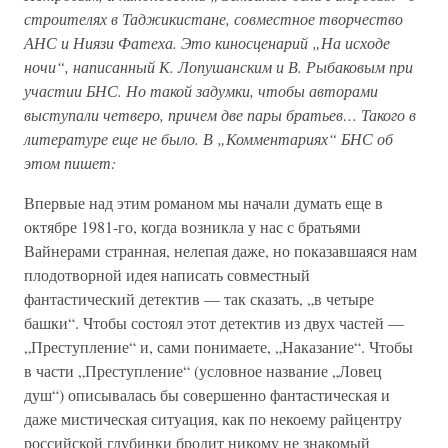
строителях в Таджикистане, совместное творчество
АНС и Ниязи Фатеха. Это киносценарий „На исходе
ночи“, написанный К. Лопушанским и В. Рыбаковым при
участии БНС. Но такой задумки, чтобы авторами
выступали четверо, причем две пары братьев… Такого в
литературе еще не было. В „Комментариях“ БНС об
этом пишет:
Впервые над этим романом мы начали думать еще в
октябре 1981-го, когда возникла у нас с братьями
Вайнерами странная, нелепая даже, но показавшаяся нам
плодотворной идея написать совместный
фантастический детектив — так сказать, „в четыре
башки“. Чтобы состоял этот детектив из двух частей —
„Преступление“ и, сами понимаете, „Наказание“. Чтобы
в части „Преступление“ (условное название „Ловец
душ“) описывалась бы совершенно фантастическая и
даже мистическая ситуация, как по некоему райцентру
российской глубинки бродит никому не знакомый