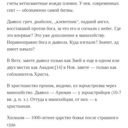
счеты ветхозаветные вожди племен. У нек. современных
сект — обозначение самой битвы.
Дьявол: греч. диаболос, „клеветник“, падший ангел,
восставший против бога, за что его и согнали с небес. Где
это впервые? Это уже дополнение к манихейству.
Неравноправие бога и дьявола. Куда изгнали? Значит, ад
имеет начало?
В Ветх. завете дьявол только как Змей и еще в одном или
двух местах как Авадон;[14] в Нов. завете — только как
соблазнитель Христа.
В христианство проник, видимо, из зороастризма через
манихейство. Дьявол — Ариман — у зороастрийцев (10-7
вв. д. н. э.). Оттуда к манихейцам, от них — к
христианам.
Хилиазм — 1000-летнее царство божье после страшного
суда.