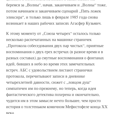
беремся за „Волны“, начав, заканчиваем и „Волны“ тоже,
потом начинаем и заканчиваем сценарий „Пять ложек
эликсира“, и только лишь в феврале 1985 года снова
возникает в наших рабочих записях Агасфер Кузьмич.
К этому моменту от „Союза четырех“ осталось только
несколько распечатанных на машинке страничек
„Протокола собеседования двух пар чистых“, приятные
воспоминания о двух-трех встречах (в разное время и в
разных составах) да смутные воспоминания о фонтанах
идей, бивших в небо во время этих замечательных
встреч. АБС с удовольствием листают странички
протокола, перечитывают записи в дневнике
четырехлетней давности, сюжет с „ловцом душ“
симпатичен им по-прежнему, но теперь, когда идея
фантастического детектива похерена и окончательно,
чудится им в этом замысле нечто большее, чем просто
история о толстеньком комичном Мефистофеле конца XX
века.