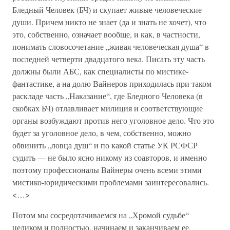
Бледный Человек (БЧ) и скупает живые человеческие
души. Причем никто не знает (да и знать не хочет), что
это, собственно, означает вообще, и как, в частности,
понимать словосочетание „живая человеческая душа“ в
последней четверти двадцатого века. Писать эту часть
должны были АБС, как специалисты по мистике-
фантастике, а на долю Вайнеров приходилась при таком
раскладе часть „Наказание“, где Бледного Человека (в
скобках БЧ) отлавливает милиция и соответствующие
органы возбуждают против него уголовное дело. Что это
будет за уголовное дело, в чем, собственно, можно
обвинить „ловца душ“ и по какой статье УК РСФСР
судить — не было ясно никому из соавторов, и именно
поэтому профессионалы Вайнеры очень всеми этими
мистико-юридическими проблемами заинтересовались.
<…>
Потом мы сосредотачиваемся на „Хромой судьбе“
целиком и полностью, начинаем и заканчиваем ее,