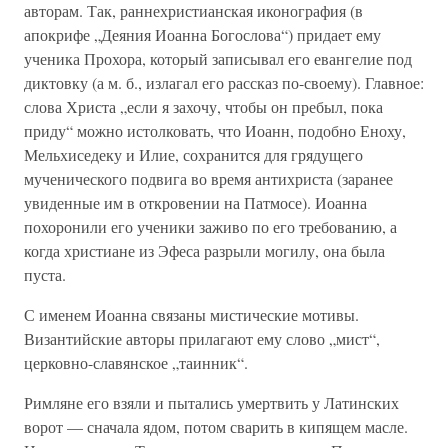
авторам. Так, раннехристианская иконография (в
апокрифе „Деяния Иоанна Богослова“) придает ему
ученика Прохора, который записывал его евангелие под
диктовку (а м. б., излагал его рассказ по-своему). Главное:
слова Христа „если я захочу, чтобы он пребыл, пока
приду“ можно истолковать, что Иоанн, подобно Еноху,
Мельхиседеку и Илие, сохранится для грядущего
мученического подвига во время антихриста (заранее
увиденные им в откровении на Патмосе). Иоанна
похоронили его ученики заживо по его требованию, а
когда христиане из Эфеса разрыли могилу, она была
пуста.
С именем Иоанна связаны мистические мотивы.
Византийские авторы прилагают ему слово „мист“,
церковно-славянское „таинник“.
Римляне его взяли и пытались умертвить у Латинских
ворот — сначала ядом, потом сварить в кипящем масле.