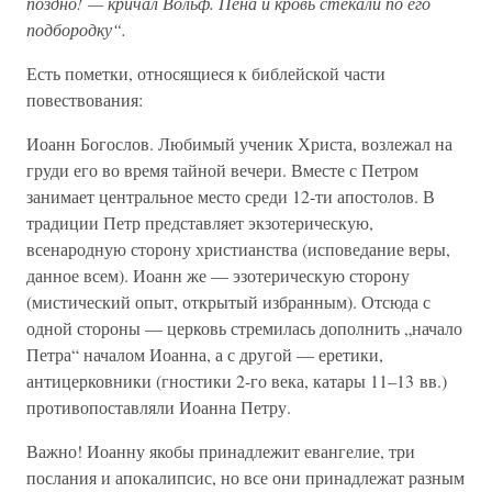
поздно! — кричал Вольф. Пена и кровь стекали по его
подбородку“.
Есть пометки, относящиеся к библейской части
повествования:
Иоанн Богослов. Любимый ученик Христа, возлежал на
груди его во время тайной вечери. Вместе с Петром
занимает центральное место среди 12-ти апостолов. В
традиции Петр представляет экзотерическую,
всенародную сторону христианства (исповедание веры,
данное всем). Иоанн же — эзотерическую сторону
(мистический опыт, открытый избранным). Отсюда с
одной стороны — церковь стремилась дополнить „начало
Петра“ началом Иоанна, а с другой — еретики,
антицерковники (гностики 2-го века, катары 11–13 вв.)
противопоставляли Иоанна Петру.
Важно! Иоанну якобы принадлежит евангелие, три
послания и апокалипсис, но все они принадлежат разным